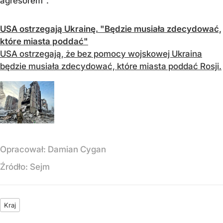
agresorem".
USA ostrzegają Ukrainę. "Będzie musiała zdecydować,
które miasta poddać"
USA ostrzegają, że bez pomocy wojskowej Ukraina
będzie musiała zdecydować, które miasta poddać Rosji.
Opracował:
Damian Cygan
Źródło:
Sejm
Kraj