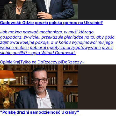
Gadowski: Gdzie poszła polska pomoc na Ukrainie?
Jak można nazwać mechanizm, w myśl którego
gospodarz, żywiciel, przekazuje pieniądze na to, aby gość
zajmował kolejne pokoje, a w końcu wynajmował mu jego
własne meble i pobierał opłaty za przygotowywane przez
siebie posiłki? – pyta Witold Gadowski.
Opinie
Kraj
Tylko na DoRzeczy.pl
DoRzeczy+
"Polskę drażni samodzielność Ukrainy"