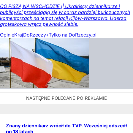
CO PISZĄ NA WSCHODZIE || Ukraińscy dziennikarze i
publicyści prześcigają się w coraz bardziej buńczucznych
komentarzach na temat relacji Kijów-Warszawa. Uderza
groteskowa wręcz pewność siebie.
Opinie
Kraj
DoRzeczy+
Tylko na DoRzeczy.pl
Znany dziennikarz wrócił do TVP. Wcześniej odszedł
po 18 latach