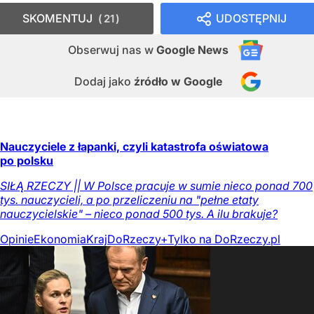
SKOMENTUJ
UDOSTĘPNIJ
21
Obserwuj nas
w
Google News
Dodaj jako
źródło w Google
Nauczyciele z łapanki, czyli katastrofa oświatowa
po polsku
SIŁĄ RZECZY || W Polsce pracuje w sumie nieco ponad 700
tys. nauczycieli, a po przeliczeniu na "pełne etaty
nauczycielskie" – nieco ponad 500 tys. A ilu brakuje?
Opinie
Ekonomia
Kraj
DoRzeczy+
Tylko na DoRzeczy.pl