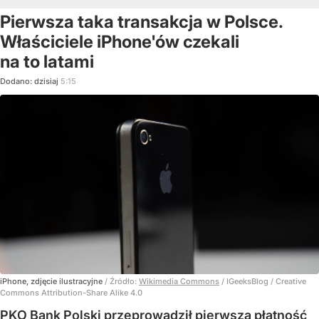
Pierwsza taka transakcja w Polsce.
Właściciele iPhone'ów czekali
na to latami
Dodano:
dzisiaj
5:15
iPhone, zdjęcie ilustracyjne
/ Źródło:
Wikimedia Commons
/
IGeeksBlog / Creative
Commons Attribution-Share Alike 4.0
PKO Bank Polski przeprowadził pierwszą płatność