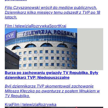
Filip Czyszanowski wrócił do mediów publicznych.
Dziennikarz kilka miesięcy temu odszedł z TVP po 18
latach.
Film i telewizja
Rozrywka
Sport
Kraj
Burza po zachowaniu gwiazdy TV Republika. Były
dziennikarz TVP: Niedopuszczalne
Byli dziennikarze TVP skomentowali zachowanie
Miłosza Kłeczka po awanturze z posłem Wnukiem w
TV Republika.
Kraj
Film i telewizja
Rozrywka