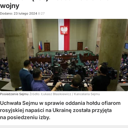
wojny
Dodano:
23
lutego
2024
8:27
Posiedzenie Sejmu
Źródło:
Łukasz Błasikiewicz / Kancelaria Sejmu
Uchwała Sejmu w sprawie oddania hołdu ofiarom
rosyjskiej napaści na Ukrainę została przyjęta
na posiedzeniu izby.