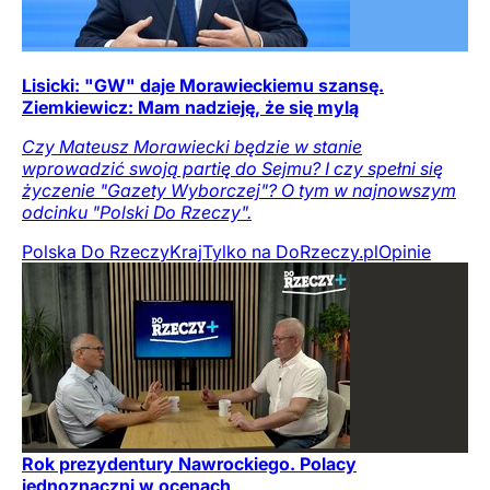
Lisicki: "GW" daje Morawieckiemu szansę.
Ziemkiewicz: Mam nadzieję, że się mylą
Czy Mateusz Morawiecki będzie w stanie
wprowadzić swoją partię do Sejmu? I czy spełni się
życzenie "Gazety Wyborczej"? O tym w najnowszym
odcinku "Polski Do Rzeczy".
Polska Do Rzeczy
Kraj
Tylko na DoRzeczy.pl
Opinie
Rok prezydentury Nawrockiego. Polacy
jednoznaczni w ocenach