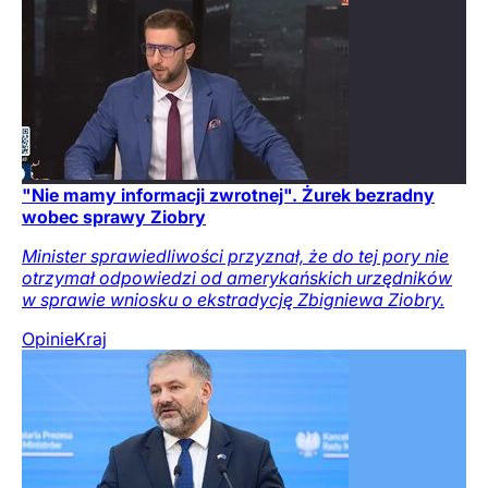
"Nie mamy informacji zwrotnej". Żurek bezradny
wobec sprawy Ziobry
Minister sprawiedliwości przyznał, że do tej pory nie
otrzymał odpowiedzi od amerykańskich urzędników
w sprawie wniosku o ekstradycję Zbigniewa Ziobry.
Opinie
Kraj