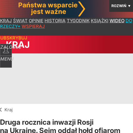
ROZWIŃ
▼
KRAJ
ŚWIAT
OPINIE
HISTORIA
TYGODNIK
KSIĄŻKI
WIDEO
DO
RZECZY+
WSPIERAJ
SUBSKRYBUJ
KRAJ
ZALOGUJ
MENU
Kraj
Druga rocznica inwazji Rosji
na Ukrainę. Sejm oddał hołd ofiarom