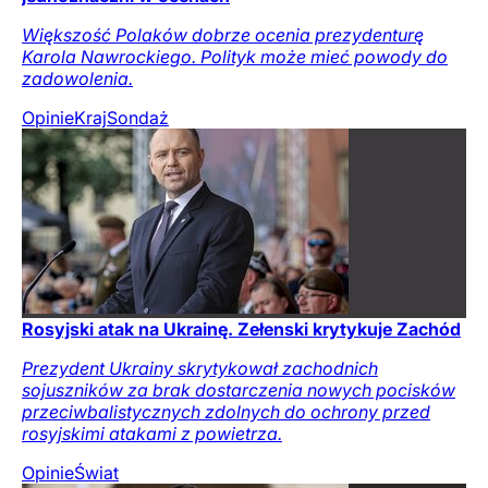
Większość Polaków dobrze ocenia prezydenturę
Karola Nawrockiego. Polityk może mieć powody do
zadowolenia.
Opinie
Kraj
Sondaż
Rosyjski atak na Ukrainę. Zełenski krytykuje Zachód
Prezydent Ukrainy skrytykował zachodnich
sojuszników za brak dostarczenia nowych pocisków
przeciwbalistycznych zdolnych do ochrony przed
rosyjskimi atakami z powietrza.
Opinie
Świat