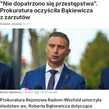
"Nie dopatrzono się przestępstwa".
Prokuratura oczyściła Bąkiewicza
z zarzutów
Dodano:
wczoraj
20:20
Robert Bąkiewicz
/ Źródło:
PAP
/
Piotr Nowak
Prokuratura Rejonowa Radom-Wschód umorzyła
śledztwo ws. Roberta Bąkiewicza dotyczące