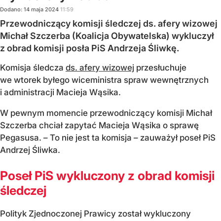
Dodano:
14
maja
2024
11:59
Przewodniczący komisji śledczej ds. afery wizowej
Michał Szczerba (Koalicja Obywatelska) wykluczył
z obrad komisji posła PiS Andrzeja Śliwkę.
Komisja śledcza
ds. afery wizowej
przesłuchuje
we wtorek byłego wiceministra spraw wewnętrznych
i administracji Macieja Wąsika.
W pewnym momencie przewodniczący komisji Michał
Szczerba chciał zapytać Macieja Wąsika o sprawę
Pegasusa. – To nie jest ta komisja – zauważył poseł PiS
Andrzej Śliwka.
Poseł PiS wykluczony z obrad komisji
śledczej
Polityk Zjednoczonej Prawicy został wykluczony