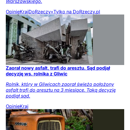
Warszawskiego.
Opinie
Kraj
DoRzeczy+
Tylko na DoRzeczy.pl
Zaorał nowy asfalt, trafi do aresztu. Sąd podjął
decyzję ws. rolnika z Gliwic
Rolnik, który w Gliwicach zaorał świeżo położony
asfalt trafi do aresztu na 3 miesiące. Taką decyzję
podjął sąd.
Opinie
Kraj