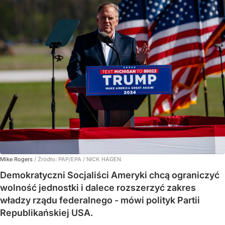
Mike Rogers
/ Źródło:
PAP/EPA
/
NICK HAGEN
Demokratyczni Socjaliści Ameryki chcą ograniczyć
wolność jednostki i dalece rozszerzyć zakres
władzy rządu federalnego - mówi polityk Partii
Republikańskiej USA.