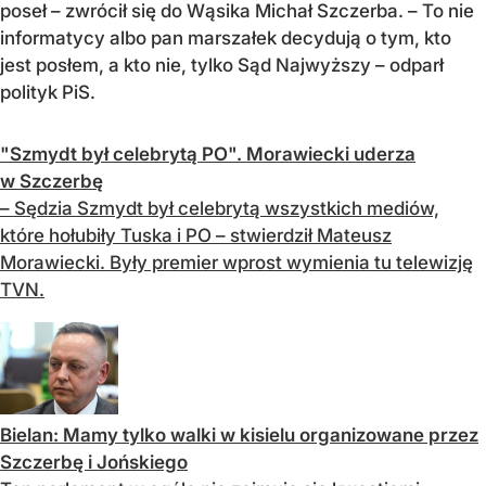
poseł – zwrócił się do Wąsika Michał Szczerba. – To nie
informatycy albo pan marszałek decydują o tym, kto
jest posłem, a kto nie, tylko Sąd Najwyższy – odparł
polityk PiS.
"Szmydt był celebrytą PO". Morawiecki uderza
w Szczerbę
– Sędzia Szmydt był celebrytą wszystkich mediów,
które hołubiły Tuska i PO – stwierdził Mateusz
Morawiecki. Były premier wprost wymienia tu telewizję
TVN.
Bielan: Mamy tylko walki w kisielu organizowane przez
Szczerbę i Jońskiego