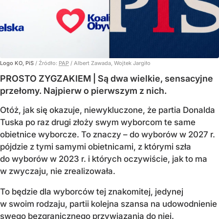
Logo KO, PiS
/ Źródło:
PAP
/
Albert Zawada, Wojtek Jargiło
PROSTO ZYGZAKIEM | Są dwa wielkie, sensacyjne
przełomy. Najpierw o pierwszym z nich.
Otóż, jak się okazuje, niewykluczone, że partia Donalda
Tuska po raz drugi złoży swym wyborcom te same
obietnice wyborcze. To znaczy – do wyborów w 2027 r.
pójdzie z tymi samymi obietnicami, z którymi szła
do wyborów w 2023 r. i których oczywiście, jak to ma
w zwyczaju, nie zrealizowała.
To będzie dla wyborców tej znakomitej, jedynej
w swoim rodzaju, partii kolejna szansa na udowodnienie
swego bezgranicznego przywiązania do niej.