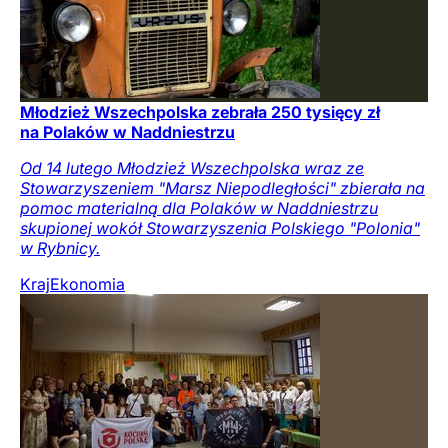
Młodzież Wszechpolska zebrała 250 tysięcy zł
na Polaków w Naddniestrzu
Od 14 lutego Młodzież Wszechpolska wraz ze
Stowarzyszeniem "Marsz Niepodległości" zbierała na
pomoc materialną dla Polaków w Naddniestrzu
skupionej wokół Stowarzyszenia Polskiego "Polonia"
w Rybnicy.
Kraj
Ekonomia