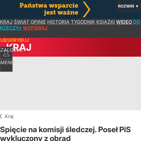
ROZWIŃ
▼
KRAJ
ŚWIAT
OPINIE
HISTORIA
TYGODNIK
KSIĄŻKI
WIDEO
DO
RZECZY+
WSPIERAJ
SUBSKRYBUJ
KRAJ
ZALOGUJ
MENU
Kraj
Spięcie na komisji śledczej. Poseł PiS
wykluczony z obrad