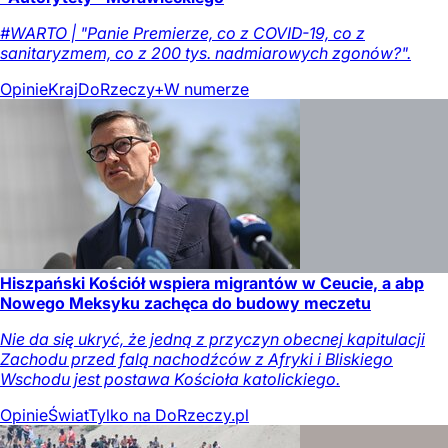
#WARTO | "Panie Premierze, co z COVID-19, co z
sanitaryzmem, co z 200 tys. nadmiarowych zgonów?".
Opinie
Kraj
DoRzeczy+
W numerze
Hiszpański Kościół wspiera migrantów w Ceucie, a abp
Nowego Meksyku zachęca do budowy meczetu
Nie da się ukryć, że jedną z przyczyn obecnej kapitulacji
Zachodu przed falą nachodźców z Afryki i Bliskiego
Wschodu jest postawa Kościoła katolickiego.
Opinie
Świat
Tylko na DoRzeczy.pl