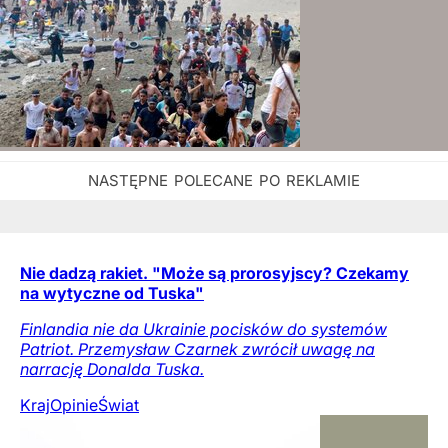
Nie dadzą rakiet. "Może są prorosyjscy? Czekamy
na wytyczne od Tuska"
Finlandia nie da Ukrainie pocisków do systemów
Patriot. Przemysław Czarnek zwrócił uwagę na
narrację Donalda Tuska.
Kraj
Opinie
Świat