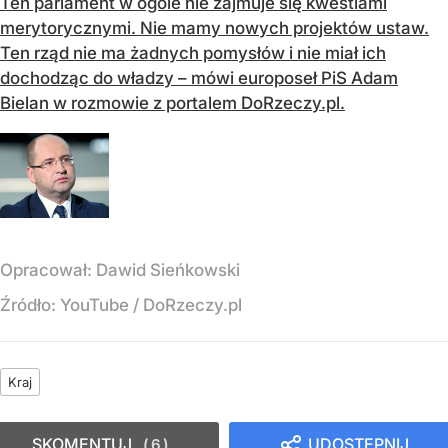
Ten parlament w ogóle nie zajmuje się kwestiami
merytorycznymi. Nie mamy nowych projektów ustaw.
Ten rząd nie ma żadnych pomysłów i nie miał ich
dochodząc do władzy – mówi europoseł PiS Adam
Bielan w rozmowie z portalem DoRzeczy.pl.
Opracował:
Dawid Sieńkowski
Źródło:
YouTube / DoRzeczy.pl
Kraj
SKOMENTUJ
UDOSTĘPNIJ
6