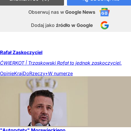
Obserwuj nas
w
Google News
Dodaj jako
źródło w Google
Rafał Zaskoczyciel
ĆWIERKOT | Trzaskowski Rafał to jednak zaskoczyciel.
Opinie
Kraj
DoRzeczy+
W numerze
"Autorytety" Morawieckiego