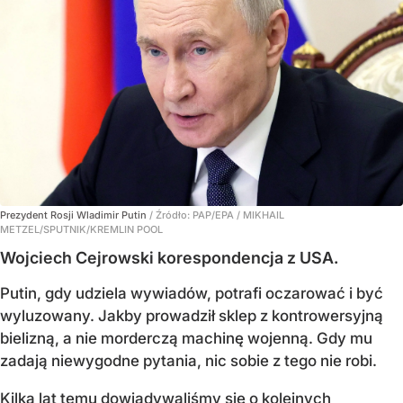
Prezydent Rosji Wladimir Putin
/ Źródło:
PAP/EPA
/
MIKHAIL
METZEL/SPUTNIK/KREMLIN POOL
Wojciech Cejrowski korespondencja z USA.
Putin, gdy udziela wywiadów, potrafi oczarować i być
wyluzowany. Jakby prowadził sklep z kontrowersyjną
bielizną, a nie morderczą machinę wojenną. Gdy mu
zadają niewygodne pytania, nic sobie z tego nie robi.
Kilka lat temu dowiadywaliśmy się o kolejnych