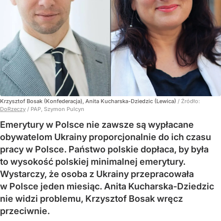
Krzysztof Bosak (Konfederacja), Anita Kucharska-Dziedzic (Lewica)
/ Źródło:
DoRzeczy
/
PAP, Szymon Pulcyn
Emerytury w Polsce nie zawsze są wypłacane
obywatelom Ukrainy proporcjonalnie do ich czasu
pracy w Polsce. Państwo polskie dopłaca, by była
to wysokość polskiej minimalnej emerytury.
Wystarczy, że osoba z Ukrainy przepracowała
w Polsce jeden miesiąc. Anita Kucharska-Dziedzic
nie widzi problemu, Krzysztof Bosak wręcz
przeciwnie.