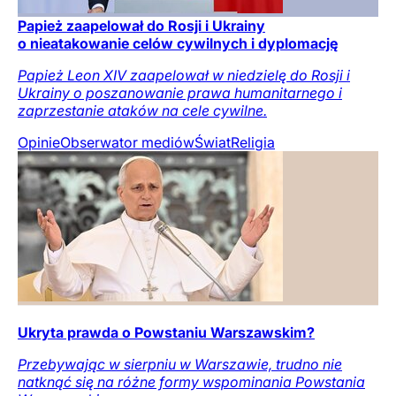
Papież zaapelował do Rosji i Ukrainy
o nieatakowanie celów cywilnych i dyplomację
Papież Leon XIV zaapelował w niedzielę do Rosji i
Ukrainy o poszanowanie prawa humanitarnego i
zaprzestanie ataków na cele cywilne.
Opinie
Obserwator mediów
Świat
Religia
Ukryta prawda o Powstaniu Warszawskim?
Przebywając w sierpniu w Warszawie, trudno nie
natknąć się na różne formy wspominania Powstania