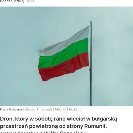
Dodano:
dzisiaj
14:30
Flaga Bułgaria
/ Źródło:
Unsplash
/
Mikhail | luxkstn
Dron, który w sobotę rano wleciał w bułgarską
przestrzeń powietrzną od strony Rumunii,