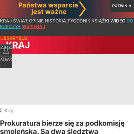
ROZWIŃ
▼
KRAJ
ŚWIAT
OPINIE
HISTORIA
TYGODNIK
KSIĄŻKI
WIDEO
DO
RZECZY+
WSPIERAJ
SUBSKRYBUJ
KRAJ
ZALOGUJ
MENU
Kraj
Prokuratura bierze się za podkomisję
smoleńską. Są dwa śledztwa