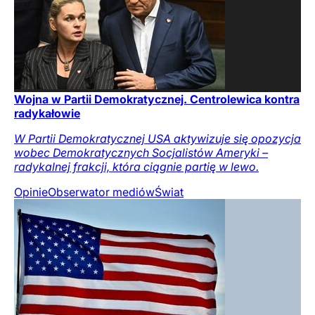
Wojna w Partii Demokratycznej. Centrolewica kontra
radykałowie
W Partii Demokratycznej USA aktywizuje się opozycja
wobec Demokratycznych Socjalistów Ameryki –
radykalnej frakcji, która ciągnie partię w lewo.
Opinie
Obserwator mediów
Świat