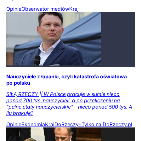
Opinie
Obserwator mediów
Kraj
Nauczyciele z łapanki, czyli katastrofa oświatowa
po polsku
SIŁĄ RZECZY || W Polsce pracuje w sumie nieco
ponad 700 tys. nauczycieli, a po przeliczeniu na
"pełne etaty nauczycielskie" – nieco ponad 500 tys. A
ilu brakuje?
Opinie
Ekonomia
Kraj
DoRzeczy+
Tylko na DoRzeczy.pl