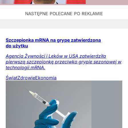
Szczepionka mRNA na grypę zatwierdzona
do użytku
Agencja Żywności i Leków w USA zatwierdziła
pierwszą szczepionkę przeciwko grypie sezonowej w
technologii mRNA.
Świat
Zdrowie
Ekonomia