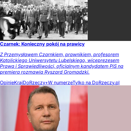
Czarnek: Konieczny pokój na prawicy
Z Przemysławem Czarnkiem, prawnikiem, profesorem
Katolickiego Uniwersytetu Lubelskiego, wiceprezesem
Prawa i Sprawiedliwości, oficjalnym kandydatem PiS na
premiera rozmawia Ryszard Gromadzki.
Opinie
Kraj
DoRzeczy+
W numerze
Tylko na DoRzeczy.pl