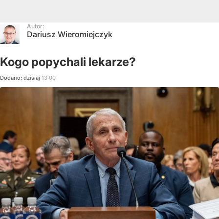
Autor:
Dariusz Wieromiejczyk
Kogo popychali lekarze?
Dodano:
dzisiaj
13:00