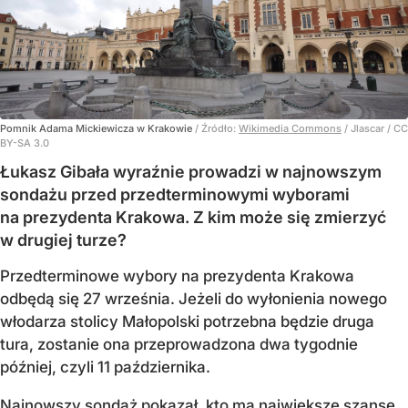
Pomnik Adama Mickiewicza w Krakowie
/ Źródło:
Wikimedia Commons
/
Jlascar / CC
BY-SA 3.0
Łukasz Gibała wyraźnie prowadzi w najnowszym
sondażu przed przedterminowymi wyborami
na prezydenta Krakowa. Z kim może się zmierzyć
w drugiej turze?
Przedterminowe wybory na prezydenta Krakowa
odbędą się 27 września. Jeżeli do wyłonienia nowego
włodarza stolicy Małopolski potrzebna będzie druga
tura, zostanie ona przeprowadzona dwa tygodnie
później, czyli 11 października.
Najnowszy sondaż pokazał, kto ma największe szanse