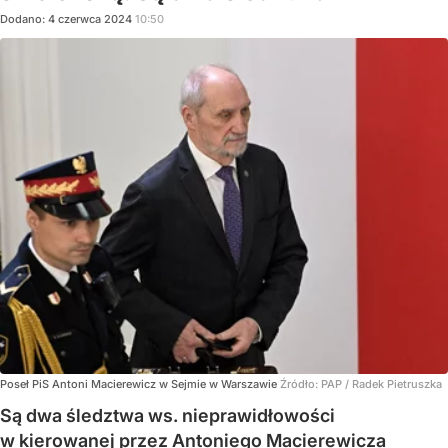
Dodano:
4
czerwca
2024
10:50
Poseł PiS Antoni Macierewicz w Sejmie w Warszawie
Źródło:
PAP
/
Radek Pietruszka
Są dwa śledztwa ws. nieprawidłowości
w kierowanej przez Antoniego Macierewicza