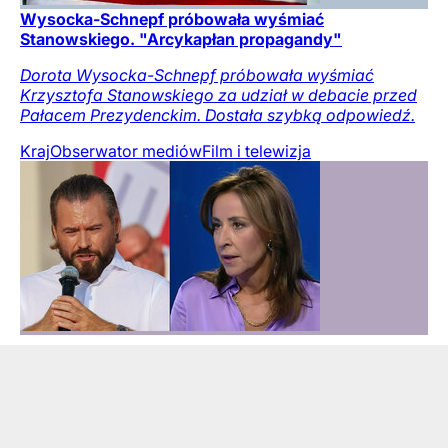
Wysocka-Schnepf próbowała wyśmiać
Stanowskiego. "Arcykapłan propagandy"
Dorota Wysocka-Schnepf próbowała wyśmiać
Krzysztofa Stanowskiego za udział w debacie przed
Pałacem Prezydenckim. Dostała szybką odpowiedź.
Kraj
Obserwator mediów
Film i telewizja