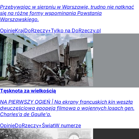
Przebywając w sierpniu w Warszawie, trudno nie natknąć
się na różne formy wspominania Powstania
Warszawskiego.
Opinie
Kraj
DoRzeczy+
Tylko na DoRzeczy.pl
Tęsknota za wielkością
NA PIERWSZY OGIEŃ | Na ekrany francuskich kin weszła
dwuczęściowa epopeja filmowa o wojennych losach gen.
Charles’a de Gaulle’a.
Opinie
DoRzeczy+
Świat
W numerze