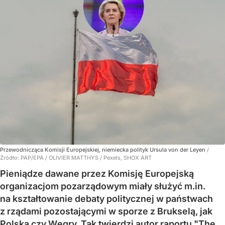
Przewodnicząca Komisji Europejskiej, niemiecka polityk Ursula von der Leyen
/
Źródło:
PAP/EPA
/
OLIVIER MATTHYS / Pexels, SHOX ART
Pieniądze dawane przez Komisję Europejską
organizacjom pozarządowym miały służyć m.in.
na kształtowanie debaty politycznej w państwach
z rządami pozostającymi w sporze z Brukselą, jak
Polska czy Węgry. Tak twierdzi autor raportu "The