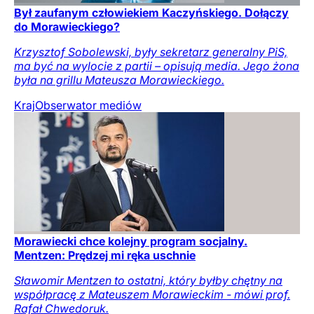
Był zaufanym człowiekiem Kaczyńskiego. Dołączy
do Morawieckiego?
Krzysztof Sobolewski, były sekretarz generalny PiS,
ma być na wylocie z partii – opisują media. Jego żona
była na grillu Mateusza Morawieckiego.
Kraj
Obserwator mediów
Morawiecki chce kolejny program socjalny.
Mentzen: Prędzej mi ręka uschnie
Sławomir Mentzen to ostatni, który byłby chętny na
współpracę z Mateuszem Morawieckim - mówi prof.
Rafał Chwedoruk.