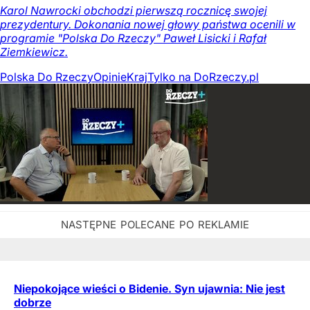
Karol Nawrocki obchodzi pierwszą rocznicę swojej
prezydentury. Dokonania nowej głowy państwa ocenili w
programie "Polska Do Rzeczy" Paweł Lisicki i Rafał
Ziemkiewicz.
Polska Do Rzeczy
Opinie
Kraj
Tylko na DoRzeczy.pl
Niepokojące wieści o Bidenie. Syn ujawnia: Nie jest
dobrze