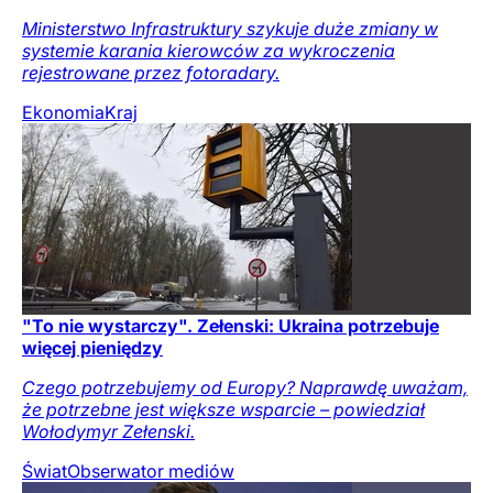
Ministerstwo Infrastruktury szykuje duże zmiany w
systemie karania kierowców za wykroczenia
rejestrowane przez fotoradary.
Ekonomia
Kraj
"To nie wystarczy". Zełenski: Ukraina potrzebuje
więcej pieniędzy
Czego potrzebujemy od Europy? Naprawdę uważam,
że potrzebne jest większe wsparcie – powiedział
Wołodymyr Zełenski.
Świat
Obserwator mediów