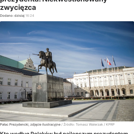
zwycięzca
Dodano:
dzisiaj
16:24
Pałac Prezydencki, zdjęcie ilustracyjne
/ Źródło:
Tomasz Walerzak / KPRP
Kto według Polaków był najlepszym prezydentem