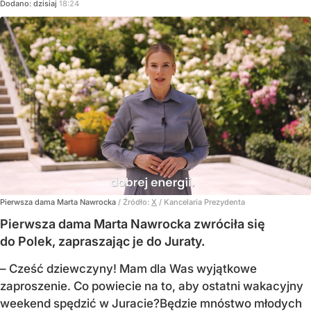
Dodano:
dzisiaj
18:24
Pierwsza dama Marta Nawrocka
/ Źródło:
X
/
Kancelaria Prezydenta
Pierwsza dama Marta Nawrocka zwróciła się
do Polek, zapraszając je do Juraty.
–
Cześć dziewczyny! Mam dla Was wyjątkowe
zaproszenie.
Co powiecie na to, aby ostatni wakacyjny
weekend spędzić w Juracie?
Będzie mnóstwo młodych