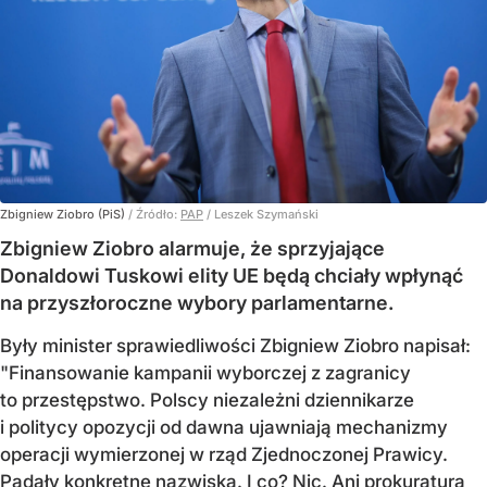
Zbigniew Ziobro (PiS)
/ Źródło:
PAP
/
Leszek Szymański
Zbigniew Ziobro alarmuje, że sprzyjające
Donaldowi Tuskowi elity UE będą chciały wpłynąć
na przyszłoroczne wybory parlamentarne.
Były minister sprawiedliwości Zbigniew Ziobro napisał:
"Finansowanie kampanii wyborczej z zagranicy
to przestępstwo. Polscy niezależni dziennikarze
i politycy opozycji od dawna ujawniają mechanizmy
operacji wymierzonej w rząd Zjednoczonej Prawicy.
Padały konkretne nazwiska. I co? Nic. Ani prokuratura