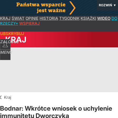
ROZWIŃ
▼
KRAJ
ŚWIAT
OPINIE
HISTORIA
TYGODNIK
KSIĄŻKI
WIDEO
DO
RZECZY+
WSPIERAJ
SUBSKRYBUJ
KRAJ
ZALOGUJ
MENU
Kraj
Bodnar: Wkrótce wniosek o uchylenie
immunitetu Dworczyka