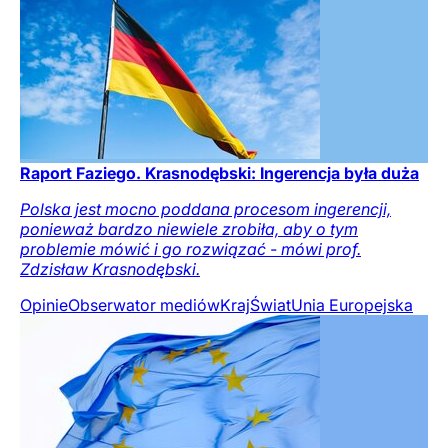
Raport Faziego. Krasnodębski: Ingerencja była duża
Polska jest mocno poddana procesom ingerencji,
ponieważ bardzo niewiele zrobiła, aby o tym
problemie mówić i go rozwiązać - mówi prof.
Zdzisław Krasnodębski.
Opinie
Obserwator mediów
Kraj
Świat
Unia Europejska