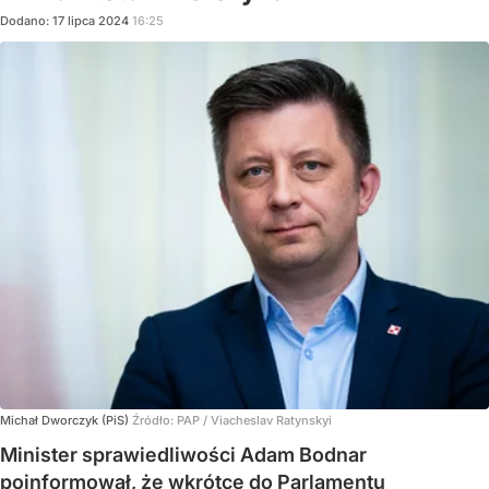
Dodano:
17
lipca
2024
16:25
Michał Dworczyk (PiS)
Źródło:
PAP
/
Viacheslav Ratynskyi
Minister sprawiedliwości Adam Bodnar
poinformował, że wkrótce do Parlamentu