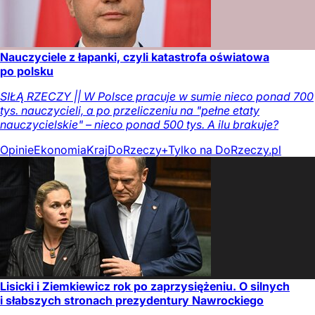
Nauczyciele z łapanki, czyli katastrofa oświatowa
po polsku
SIŁĄ RZECZY || W Polsce pracuje w sumie nieco ponad 700
tys. nauczycieli, a po przeliczeniu na "pełne etaty
nauczycielskie" – nieco ponad 500 tys. A ilu brakuje?
Opinie
Ekonomia
Kraj
DoRzeczy+
Tylko na DoRzeczy.pl
Lisicki i Ziemkiewicz rok po zaprzysiężeniu. O silnych
i słabszych stronach prezydentury Nawrockiego