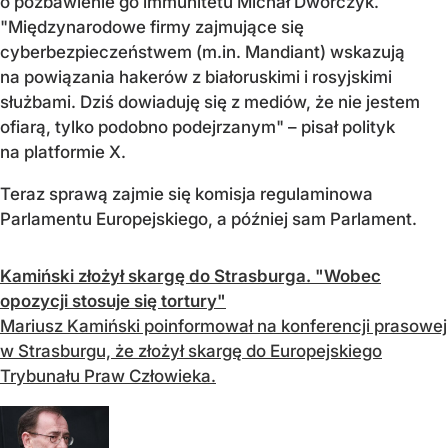
o pozbawienie go immunitetu Michał Dworczyk.
"Międzynarodowe firmy zajmujące się
cyberbezpieczeństwem (m.in. Mandiant) wskazują
na powiązania hakerów z białoruskimi i rosyjskimi
służbami. Dziś dowiaduję się z mediów, że nie jestem
ofiarą, tylko podobno podejrzanym" – pisał polityk
na platformie X.
Teraz sprawą zajmie się komisja regulaminowa
Parlamentu Europejskiego, a później sam Parlament.
Kamiński złożył skargę do Strasburga. "Wobec
opozycji stosuje się tortury"
Mariusz Kamiński poinformował na konferencji prasowej
w Strasburgu, że złożył skargę do Europejskiego
Trybunału Praw Człowieka.