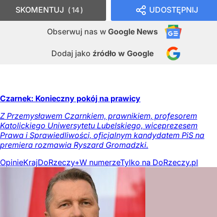
SKOMENTUJ
UDOSTĘPNIJ
14
Obserwuj nas
w
Google News
Dodaj jako
źródło w Google
Czarnek: Konieczny pokój na prawicy
Z Przemysławem Czarnkiem, prawnikiem, profesorem
Katolickiego Uniwersytetu Lubelskiego, wiceprezesem
Prawa i Sprawiedliwości, oficjalnym kandydatem PiS na
premiera rozmawia Ryszard Gromadzki.
Opinie
Kraj
DoRzeczy+
W numerze
Tylko na DoRzeczy.pl