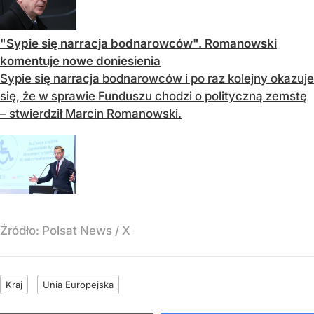
"Sypie się narracja bodnarowców". Romanowski
komentuje nowe doniesienia
Sypie się narracja bodnarowców i po raz kolejny okazuje
się, że w sprawie Funduszu chodzi o polityczną zemstę
– stwierdził Marcin Romanowski.
Źródło:
Polsat News
/
X
Kraj
Unia Europejska