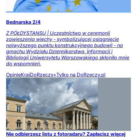
Bednarska 2/4
Z PÓŁDYSTANSU | Uczestnictwo w ceremonii
zawieszenia wiechy - symbolizującej osiągnięcie
najwyższego punktu konstrukcyjnego budowli - na
gmachu Wydziału Dziennikarstwa, Informacji i
Bibliologii Uniwersytetu Warszawskiego skłoniło mnie
do wspomnień.
Opinie
Kraj
DoRzeczy+
Tylko na DoRzeczy.pl
Nie odbierzesz listu z fotoradaru? Zapłacisz więcej