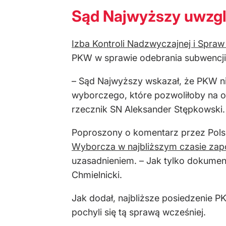
Sąd Najwyższy uwzglę
Izba Kontroli Nadzwyczajnej i Spra
PKW w sprawie odebrania subwencji
– Sąd Najwyższy wskazał, że PKW ni
wyborczego, które pozwoliłoby na o
rzecznik SN Aleksander Stępkowski.
Poproszony o komentarz przez Pols
Wyborcza w najbliższym czasie zap
uzasadnieniem. – Jak tylko dokument
Chmielnicki.
Jak dodał, najbliższe posiedzenie PK
pochyli się tą sprawą wcześniej.