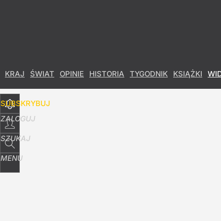
Udostępnij
17
Skomentuj
KRAJ
ŚWIAT
OPINIE
HISTORIA
TYGODNIK
KSIĄŻKI
WI
SUBSKRYBUJ
ZALOGUJ
SZUKAJ
MENU