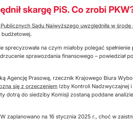
dnił skargę PiS. Co zrobi PKW
w Publicznych Sądu Najwyższego uwzględniła w środę 
 budżetowej.
e sprecyzowała na czym miałoby polegać spełnienie 
drzucenie sprawozdania finansowego – powiedział po
ką Agencję Prasową, rzecznik Krajowego Biura Wybo
ozna się z orzeczeniem
Izby Kontroli Nadzwyczajnej 
y dotrą do siedziby Komisji zostaną poddane analizie
W zaplanowano na 16 stycznia 2025 r., choć w zaistnia