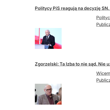
Politycy PiS reagują na decyzję SN
Polity
Public
Zgorzelski: Ta Izba to nie sąd. Nie 
Wicema
Public