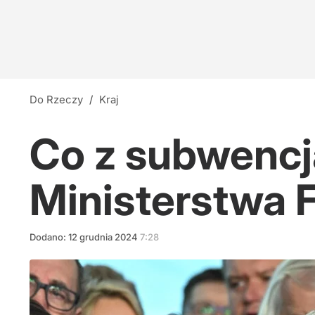
Do Rzeczy
/
Kraj
Co z subwencj
Ministerstwa 
Dodano:
12
grudnia
2024
7:28