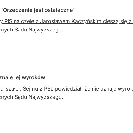
. "Orzeczenie jest ostateczne"
cy PiS na czele z Jarosławem Kaczyńskim cieszą się z 
znych Sądu Najwyższego.
uznaję jej wyroków
rszałek Sejmu z PSL powiedział, że nie uznaje wyrok
znych Sądu Najwyższego.