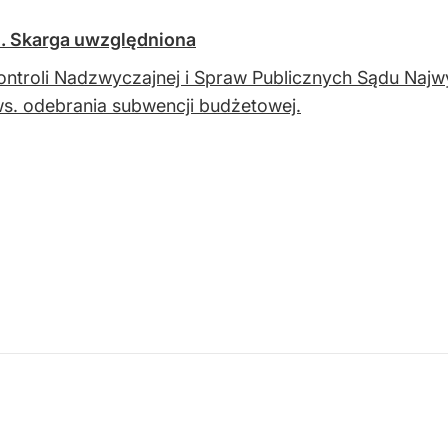
. Skarga uwzględniona
ontroli Nadzwyczajnej i Spraw Publicznych Sądu Najw
. odebrania subwencji budżetowej.