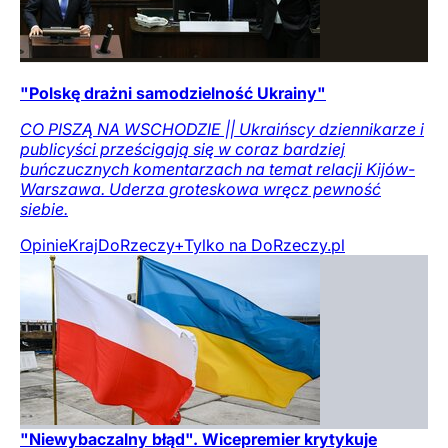
"Polskę drażni samodzielność Ukrainy"
CO PISZĄ NA WSCHODZIE || Ukraińscy dziennikarze i
publicyści prześcigają się w coraz bardziej
buńczucznych komentarzach na temat relacji Kijów-
Warszawa. Uderza groteskowa wręcz pewność
siebie.
Opinie
Kraj
DoRzeczy+
Tylko na DoRzeczy.pl
"Niewybaczalny błąd". Wicepremier krytykuje