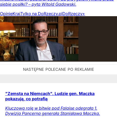
siebie posiłki? – pyta Witold Gadowski.
Opinie
Kraj
Tylko na DoRzeczy.pl
DoRzeczy+
"Zemsta na Niemcach". Ludzie gen. Maczka
pokazują, co potrafią
Kluczową rolę w bitwie pod Falaise odegrała 1.
Dywizja Pancerna generała Stanisława Maczka.