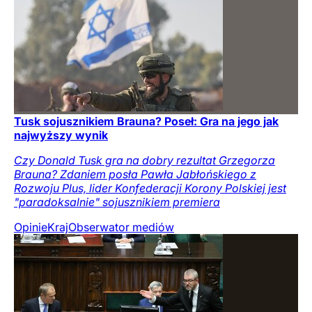
Tusk sojusznikiem Brauna? Poseł: Gra na jego jak
najwyższy wynik
Czy Donald Tusk gra na dobry rezultat Grzegorza
Brauna? Zdaniem posła Pawła Jabłońskiego z
Rozwoju Plus, lider Konfederacji Korony Polskiej jest
"paradoksalnie" sojusznikiem premiera
Opinie
Kraj
Obserwator mediów