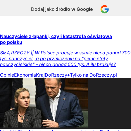
Dodaj jako
źródło w Google
Nauczyciele z łapanki, czyli katastrofa oświatowa
po polsku
SIŁĄ RZECZY || W Polsce pracuje w sumie nieco ponad 700
tys. nauczycieli, a po przeliczeniu na "pełne etaty
nauczycielskie" – nieco ponad 500 tys. A ilu brakuje?
Opinie
Ekonomia
Kraj
DoRzeczy+
Tylko na DoRzeczy.pl