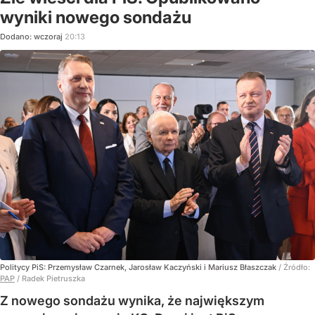
wyniki nowego sondażu
Dodano:
wczoraj
20:13
Politycy PiS: Przemysław Czarnek, Jarosław Kaczyński i Mariusz Błaszczak
/ Źródło:
PAP
/
Radek Pietruszka
Z nowego sondażu wynika, że największym