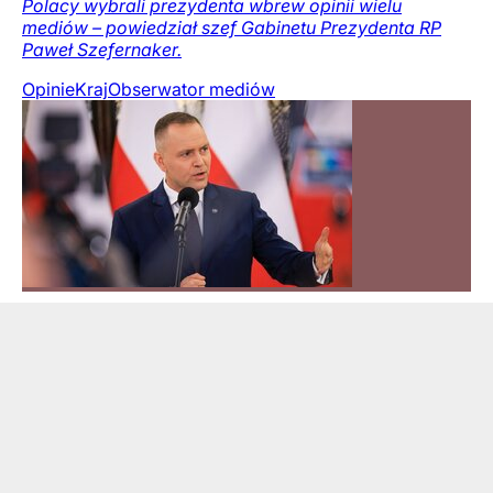
Polacy wybrali prezydenta wbrew opinii wielu
mediów – powiedział szef Gabinetu Prezydenta RP
Paweł Szefernaker.
Opinie
Kraj
Obserwator mediów