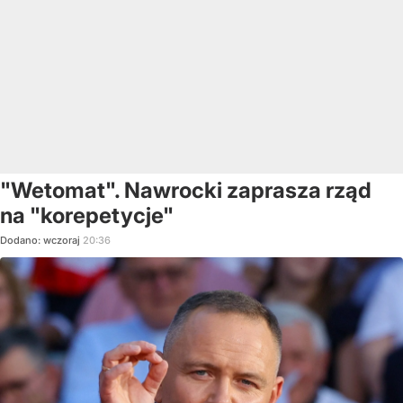
"Wetomat". Nawrocki zaprasza rząd
na "korepetycje"
Dodano:
wczoraj
20:36