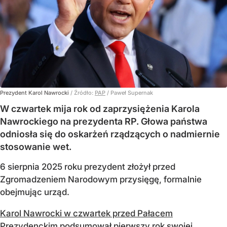
Prezydent Karol Nawrocki
/ Źródło:
PAP
/
Paweł Supernak
W czwartek mija rok od zaprzysiężenia Karola
Nawrockiego na prezydenta RP. Głowa państwa
odniosła się do oskarżeń rządzących o nadmiernie
stosowanie wet.
6 sierpnia 2025 roku prezydent złożył przed
Zgromadzeniem Narodowym przysięgę, formalnie
obejmując urząd.
Karol Nawrocki w czwartek przed Pałacem
Prezydenckim
podsumował pierwszy rok swojej