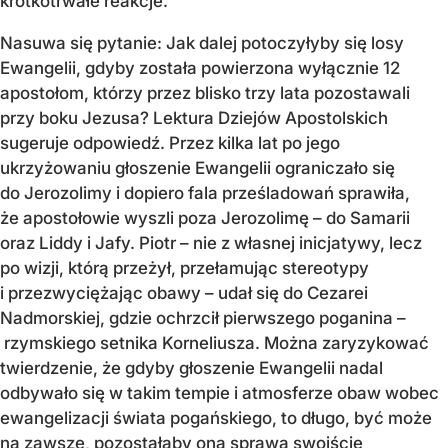
krótkotrwałe reakcje.
Nasuwa się pytanie: Jak dalej potoczyłyby się losy
Ewangelii, gdyby została powierzona wyłącznie 12
apostołom, którzy przez blisko trzy lata pozostawali
przy boku Jezusa? Lektura Dziejów Apostolskich
sugeruje odpowiedź. Przez kilka lat po jego
ukrzyżowaniu głoszenie Ewangelii ograniczało się
do Jerozolimy i dopiero fala prześladowań sprawiła,
że apostołowie wyszli poza Jerozolimę – do Samarii
oraz Liddy i Jafy. Piotr – nie z własnej inicjatywy, lecz
po wizji, którą przeżył, przełamując stereotypy
i przezwyciężając obawy – udał się do Cezarei
Nadmorskiej, gdzie ochrzcił pierwszego poganina –
rzymskiego setnika Korneliusza. Można zaryzykować
twierdzenie, że gdyby głoszenie Ewangelii nadal
odbywało się w takim tempie i atmosferze obaw wobec
ewangelizacji świata pogańskiego, to długo, być może
na zawsze, pozostałaby ona sprawą swoiście