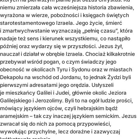
niemu zmierzała cała wcześniejsza historia zbawienia,
wyrażona w wierze, pobożności i księgach świętych
starotestamentowego Izraela. Jego życie, śmierć
i zmartwychwstanie wyznaczają „pełnię czasu”, która
nadaje też sens i kierunek wszystkiemu, co nastąpiło
później oraz wydarzy się w przyszłości. Jezus żył,
nauczał i działał w obrębie Izraela. Chociaż kilkakrotnie
przebywał wśród pogan, o czym świadczy jego
obecność w okolicach Tyru i Sydonu oraz w miastach
Dekapolu na wschód od Jordanu, to jednak Żydzi byli
pierwszymi adresatami jego orędzia. Usłyszeli
je mieszkańcy Galilei i Judei, głównie okolic Jeziora
Galilejskiego i Jerozolimy. Byli to na ogół ludzie prości,
mówiący językiem ojców, czyli hebrajskim bądź
aramejskim – tak czy inaczej językiem semickim. Jezus
zwracał się do nich za pomocą przypowieści,
wywołując przychylne, lecz doraźne i zazwyczaj