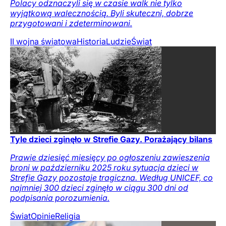
Polacy odznaczyli się w czasie walk nie tylko
wyjątkową walecznością. Byli skuteczni, dobrze
przygotowani i zdeterminowani.
II wojna światowa
Historia
Ludzie
Świat
Tyle dzieci zginęło w Strefie Gazy. Porażający bilans
Prawie dziesięć miesięcy po ogłoszeniu zawieszenia
broni w październiku 2025 roku sytuacja dzieci w
Strefie Gazy pozostaje tragiczna. Według UNICEF, co
najmniej 300 dzieci zginęło w ciągu 300 dni od
podpisania porozumienia.
Świat
Opinie
Religia