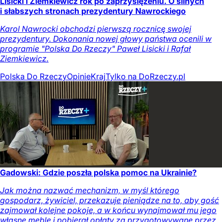
Lisicki i Ziemkiewicz rok po zaprzysiężeniu. O silnych
i słabszych stronach prezydentury Nawrockiego
Karol Nawrocki obchodzi pierwszą rocznicę swojej
prezydentury. Dokonania nowej głowy państwa ocenili w
programie "Polska Do Rzeczy" Paweł Lisicki i Rafał
Ziemkiewicz.
Polska Do Rzeczy
Opinie
Kraj
Tylko na DoRzeczy.pl
Gadowski: Gdzie poszła polska pomoc na Ukrainie?
Jak można nazwać mechanizm, w myśl którego
gospodarz, żywiciel, przekazuje pieniądze na to, aby gość
zajmował kolejne pokoje, a w końcu wynajmował mu jego
własne meble i pobierał opłaty za przygotowywane przez