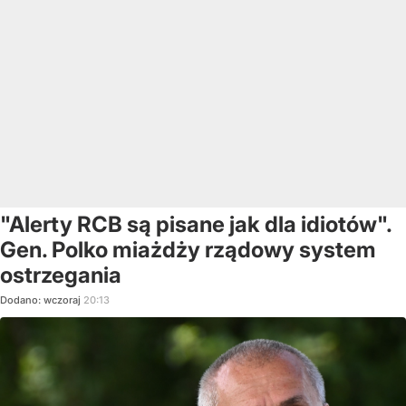
"Alerty RCB są pisane jak dla idiotów".
Gen. Polko miażdży rządowy system
ostrzegania
Dodano:
wczoraj
20:13