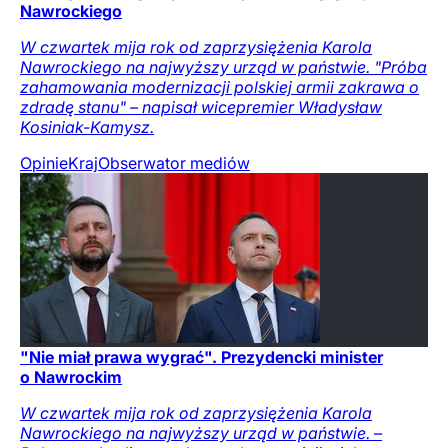
Nawrockiego
W czwartek mija rok od zaprzysiężenia Karola
Nawrockiego na najwyższy urząd w państwie. "Próba
zahamowania modernizacji polskiej armii zakrawa o
zdradę stanu" – napisał wicepremier Władysław
Kosiniak-Kamysz.
Opinie
Kraj
Obserwator mediów
"Nie miał prawa wygrać". Prezydencki minister
o Nawrockim
W czwartek mija rok od zaprzysiężenia Karola
Nawrockiego na najwyższy urząd w państwie. –