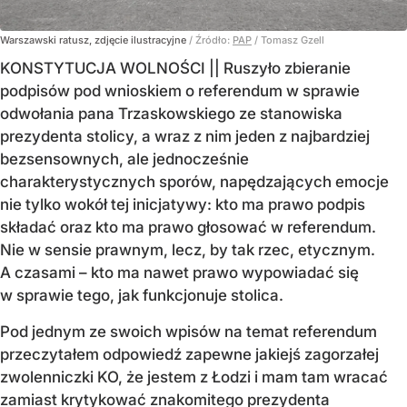
Warszawski ratusz, zdjęcie ilustracyjne
/ Źródło:
PAP
/
Tomasz Gzell
KONSTYTUCJA WOLNOŚCI || Ruszyło zbieranie
podpisów pod wnioskiem o referendum w sprawie
odwołania pana Trzaskowskiego ze stanowiska
prezydenta stolicy, a wraz z nim jeden z najbardziej
bezsensownych, ale jednocześnie
charakterystycznych sporów, napędzających emocje
nie tylko wokół tej inicjatywy: kto ma prawo podpis
składać oraz kto ma prawo głosować w referendum.
Nie w sensie prawnym, lecz, by tak rzec, etycznym.
A czasami – kto ma nawet prawo wypowiadać się
w sprawie tego, jak funkcjonuje stolica.
Pod jednym ze swoich wpisów na temat referendum
przeczytałem odpowiedź zapewne jakiejś zagorzałej
zwolenniczki KO, że jestem z Łodzi i mam tam wracać
zamiast krytykować znakomitego prezydenta