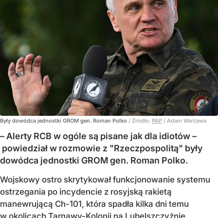
Były dowódca jednostki GROM gen. Roman Polko
/ Źródło:
PAP
/
Adam Warżawa
– Alerty RCB w ogóle są pisane jak dla idiotów –
powiedział w rozmowie z "Rzeczpospolitą" były
dowódca jednostki GROM gen. Roman Polko.
Wojskowy ostro skrytykował funkcjonowanie systemu
ostrzegania po incydencie z rosyjską rakietą
manewrującą Ch-101, która spadła kilka dni temu
w okolicach Tarnawy-Kolonii na Lubelszczyźnie.