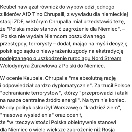
Keubel nawiązał również do wypowiedzi jednego
z liderów AfD Tino Chrupalli, z wywiadu dla niemieckiej
stacji ZDF, w którym Chrupalla miał przedstawić tezę,
że "Polska może stanowić zagrożenie dla Niemiec". –
Polska nie wydała Niemcom poszukiwanego
przestępcy, terrorysty – dodał, mając na myśli decyzję
polskiego sądu o niewyrażeniu zgody na ekstradycję
podejrzanego o uszkodzenie rurociągu Nord Stream
Wołodymyra Żurawlowa
z Polski do Niemiec.
W ocenie Keubela, Chrupalla "ma absolutną rację
i odpowiedział bardzo dyplomatycznie". Zarzucił Polsce
"ochranianie terrorystów", którzy "przeprowadzili ataki
na nasze centralne źródło energii". Na tym nie koniec.
Młody polityk oskarżył Warszawę o "kradzież ziem",
"masowe wysiedlenia" oraz ocenił,
że "w rzeczywistości Polska obiektywnie stanowi
dla Niemiec o wiele większe zagrożenie niż Rosja