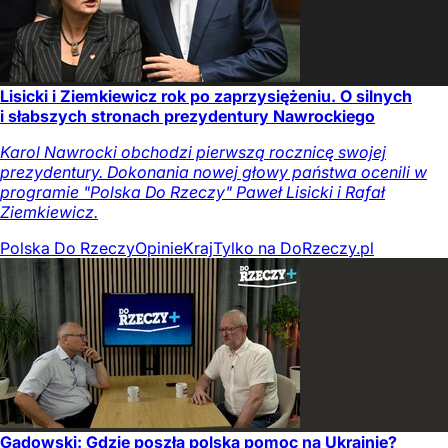
Lisicki i Ziemkiewicz rok po zaprzysiężeniu. O silnych
i słabszych stronach prezydentury Nawrockiego
Karol Nawrocki obchodzi pierwszą rocznicę swojej
prezydentury. Dokonania nowej głowy państwa ocenili w
programie "Polska Do Rzeczy" Paweł Lisicki i Rafał
Ziemkiewicz.
Polska Do Rzeczy
Opinie
Kraj
Tylko na DoRzeczy.pl
Gadowski: Gdzie poszła polska pomoc na Ukrainie?