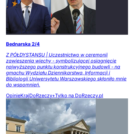
Bednarska 2/4
Z PÓŁDYSTANSU | Uczestnictwo w ceremonii
zawieszenia wiechy - symbolizującej osiągnięcie
najwyższego punktu konstrukcyjnego budowli - na
gmachu Wydziału Dziennikarstwa, Informacji i
Bibliologii Uniwersytetu Warszawskiego skłoniło mnie
do wspomnień.
Opinie
Kraj
DoRzeczy+
Tylko na DoRzeczy.pl