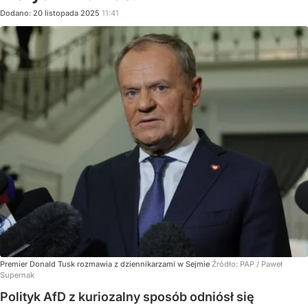
Dodano:
20
listopada
2025
11:41
Premier Donald Tusk rozmawia z dziennikarzami w Sejmie
Źródło:
PAP
/
Paweł
Supernak
Polityk AfD z kuriozalny sposób odniósł się