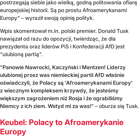
postrzegają siebie jako wielką, godną politowania ofiarę
europejskiej historii. Są po prostu Afroamerykanami
Europy" – wyraził swoją opinię polityk.
Wpis skomentował m.in. polski premier. Donald Tusk
nawiązał od razu do opozycji, twierdząc, że dla
prezydenta oraz liderów PiS i Konfederacji AfD jest
"ulubioną partią".
"
Panowie Nawrocki, Kaczyński i Mentzen! Liderzy
ulubionej przez was niemieckiej partii AfD właśnie
oświadczyli, że Polacy są 'Afroamerykanami Europy'
z wiecznym kompleksem krzywdy, że jesteśmy
większym zagrożeniem niż Rosja i że ograbiliśmy
Niemcy z ich ziem. Wstyd mi za was!
" – oburza się Tusk.
Keubel: Polacy to Afroamerykanie
Europy