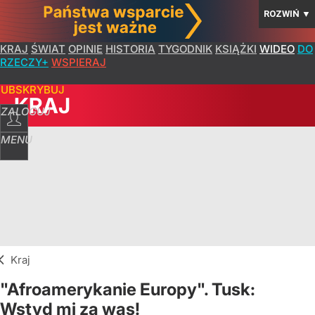
ROZWIŃ
▼
KRAJ
ŚWIAT
OPINIE
HISTORIA
TYGODNIK
KSIĄŻKI
WIDEO
DO
RZECZY+
WSPIERAJ
SUBSKRYBUJ
KRAJ
ZALOGUJ
MENU
Kraj
"Afroamerykanie Europy". Tusk:
Wstyd mi za was!