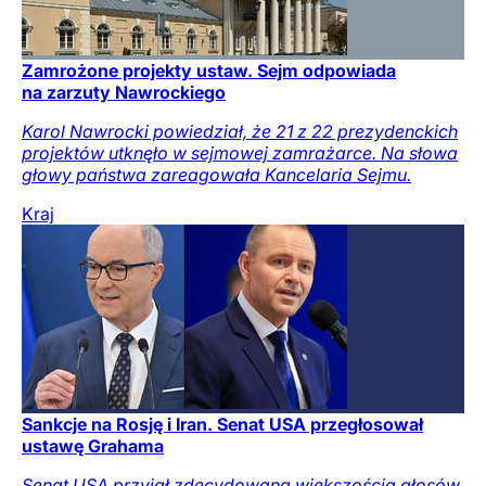
Zamrożone projekty ustaw. Sejm odpowiada
na zarzuty Nawrockiego
Karol Nawrocki powiedział, że 21 z 22 prezydenckich
projektów utknęło w sejmowej zamrażarce. Na słowa
głowy państwa zareagowała Kancelaria Sejmu.
Kraj
Sankcje na Rosję i Iran. Senat USA przegłosował
ustawę Grahama
Senat USA przyjął zdecydowaną większością głosów