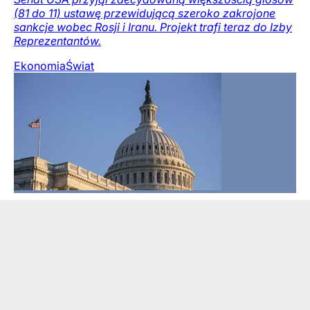
(81 do 11) ustawę przewidującą szeroko zakrojone
sankcje wobec Rosji i Iranu. Projekt trafi teraz do Izby
Reprezentantów.
Ekonomia
Świat