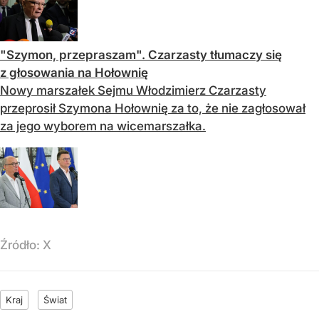
"Szymon, przepraszam". Czarzasty tłumaczy się
z głosowania na Hołownię
Nowy marszałek Sejmu Włodzimierz Czarzasty
przeprosił Szymona Hołownię za to, że nie zagłosował
za jego wyborem na wicemarszałka.
Źródło:
X
Kraj
Świat