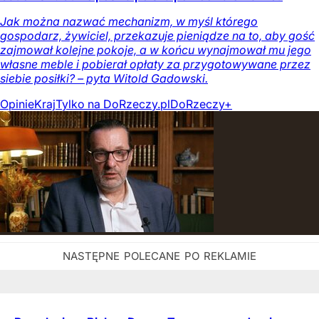
Jak można nazwać mechanizm, w myśl którego
gospodarz, żywiciel, przekazuje pieniądze na to, aby gość
zajmował kolejne pokoje, a w końcu wynajmował mu jego
własne meble i pobierał opłaty za przygotowywane przez
siebie posiłki? – pyta Witold Gadowski.
Opinie
Kraj
Tylko na DoRzeczy.pl
DoRzeczy+