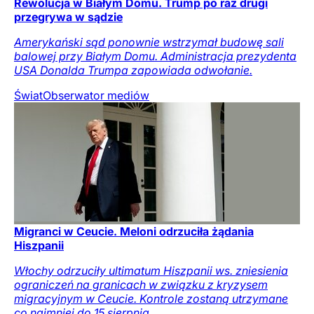
Rewolucja w Białym Domu. Trump po raz drugi
przegrywa w sądzie
Amerykański sąd ponownie wstrzymał budowę sali
balowej przy Białym Domu. Administracja prezydenta
USA Donalda Trumpa zapowiada odwołanie.
Świat
Obserwator mediów
Migranci w Ceucie. Meloni odrzuciła żądania
Hiszpanii
Włochy odrzuciły ultimatum Hiszpanii ws. zniesienia
ograniczeń na granicach w związku z kryzysem
migracyjnym w Ceucie. Kontrole zostaną utrzymane
co najmniej do 15 sierpnia.