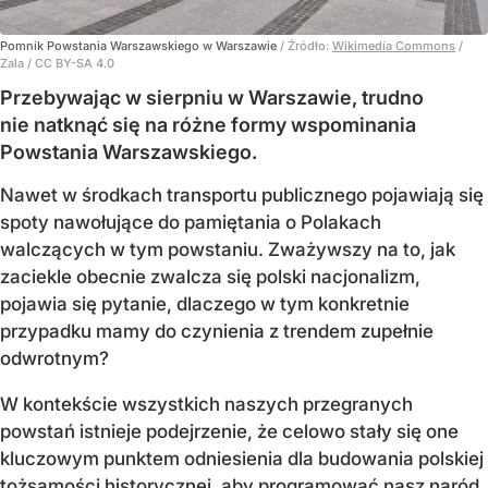
Pomnik Powstania Warszawskiego w Warszawie
/ Źródło:
Wikimedia Commons
/
Zala / CC BY-SA 4.0
Przebywając w sierpniu w Warszawie, trudno
nie natknąć się na różne formy wspominania
Powstania Warszawskiego.
Nawet w środkach transportu publicznego pojawiają się
spoty nawołujące do pamiętania o Polakach
walczących w tym powstaniu. Zważywszy na to, jak
zaciekle obecnie zwalcza się polski nacjonalizm,
pojawia się pytanie, dlaczego w tym konkretnie
przypadku mamy do czynienia z trendem zupełnie
odwrotnym?
W kontekście wszystkich naszych przegranych
powstań istnieje podejrzenie, że celowo stały się one
kluczowym punktem odniesienia dla budowania polskiej
tożsamości historycznej, aby programować nasz naród