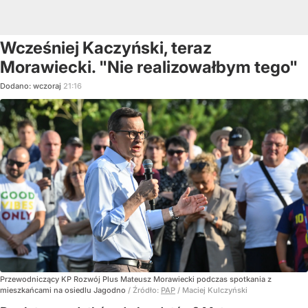
Wcześniej Kaczyński, teraz
Morawiecki. "Nie realizowałbym tego"
Dodano:
wczoraj
21:16
Przewodniczący KP Rozwój Plus Mateusz Morawiecki podczas spotkania z
mieszkańcami na osiedlu Jagodno
/ Źródło:
PAP
/
Maciej Kulczyński