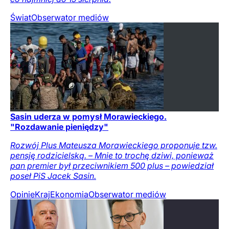
Świat
Obserwator mediów
Sasin uderza w pomysł Morawieckiego.
"Rozdawanie pieniędzy"
Rozwój Plus Mateusza Morawieckiego proponuje tzw.
pensję rodzicielską. – Mnie to trochę dziwi, ponieważ
pan premier był przeciwnikiem 500 plus – powiedział
poseł PiS Jacek Sasin.
Opinie
Kraj
Ekonomia
Obserwator mediów