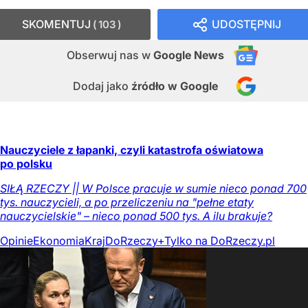
SKOMENTUJ
UDOSTĘPNIJ
103
Obserwuj nas
w
Google News
Dodaj jako
źródło w Google
Nauczyciele z łapanki, czyli katastrofa oświatowa
po polsku
SIŁĄ RZECZY || W Polsce pracuje w sumie nieco ponad 700
tys. nauczycieli, a po przeliczeniu na "pełne etaty
nauczycielskie" – nieco ponad 500 tys. A ilu brakuje?
Opinie
Ekonomia
Kraj
DoRzeczy+
Tylko na DoRzeczy.pl