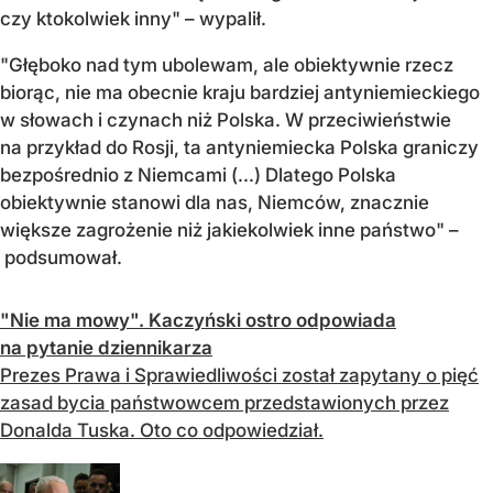
czy ktokolwiek inny" – wypalił.
"Głęboko nad tym ubolewam, ale obiektywnie rzecz
biorąc, nie ma obecnie kraju bardziej antyniemieckiego
w słowach i czynach niż Polska. W przeciwieństwie
na przykład do Rosji, ta antyniemiecka Polska graniczy
bezpośrednio z Niemcami (...) Dlatego Polska
obiektywnie stanowi dla nas, Niemców, znacznie
większe zagrożenie niż jakiekolwiek inne państwo" –
podsumował.
"Nie ma mowy". Kaczyński ostro odpowiada
na pytanie dziennikarza
Prezes Prawa i Sprawiedliwości został zapytany o pięć
zasad bycia państwowcem przedstawionych przez
Donalda Tuska. Oto co odpowiedział.