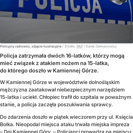
Policyjny radiowóz, zdjęcie ilustracyjne
/ Źródło:
PAP
/
Darek Delmanowicz
Policja zatrzymała dwóch 16-latków, którzy mogą
mieć związek z atakiem nożem na 15-latka,
do którego doszło w Kamiennej Górze.
W Kamiennej Górze w województwie dolnośląskim
mężczyzna zaatakował niebezpiecznym narzędziem
15-latka i uciekł. Chłopiec trafił do szpitala w poważnym
stanie, a policja zaczęła poszukiwania sprawcy.
Do zdarzenia doszło w piątek wieczorem przy ul. Księcia
Bolka. Nieopodal miejsca ataku trwała miejska impreza
– Dni Kamiennej Góry. – Policjanci prowadzą na miejscu