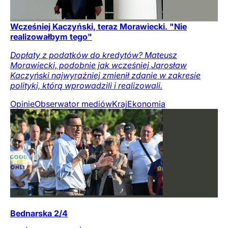
Wcześniej Kaczyński, teraz Morawiecki. "Nie
realizowałbym tego"
Dopłaty z podatków do kredytów? Mateusz
Morawiecki, podobnie jak wcześniej Jarosław
Kaczyński najwyraźniej zmienił zdanie w zakresie
polityki, którą wprowadzili i realizowali.
Opinie
Obserwator mediów
Kraj
Ekonomia
Bednarska 2/4