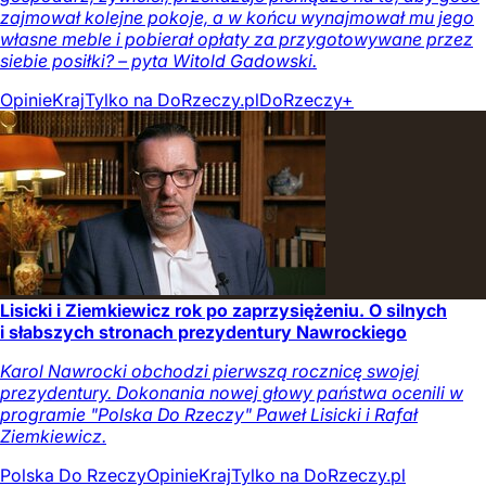
zajmował kolejne pokoje, a w końcu wynajmował mu jego
własne meble i pobierał opłaty za przygotowywane przez
siebie posiłki? – pyta Witold Gadowski.
Opinie
Kraj
Tylko na DoRzeczy.pl
DoRzeczy+
Lisicki i Ziemkiewicz rok po zaprzysiężeniu. O silnych
i słabszych stronach prezydentury Nawrockiego
Karol Nawrocki obchodzi pierwszą rocznicę swojej
prezydentury. Dokonania nowej głowy państwa ocenili w
programie "Polska Do Rzeczy" Paweł Lisicki i Rafał
Ziemkiewicz.
Polska Do Rzeczy
Opinie
Kraj
Tylko na DoRzeczy.pl