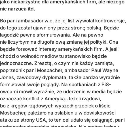
jako niekorzystne dla amerykańskich firm, ale niczego
nie narzuca itd.
Bo pani ambasador wie, że jej list wywołał kontrowersje,
do tego został ujawniony przez stronę polską. Będzie
łagodzić pewne sformułowania. Ale na pewno
nie liczyłbym na długofalową zmianę jej polityki. Ona
będzie forsować interesy amerykańskich firm. A jeśli
chodzi o wolność mediów tu stanowisko będzie
jednoznaczne. Zresztą, o czym nie każdy pamięta,
poprzednik pani Mosbacher, ambasador Paul Wayne
Jones, zawodowy dyplomata, także bardzo wyraźnie
formułował swoje poglądy. Na spotkaniach z PiS-
owcami mówił wyraźnie, że uderzenie w media będzie
oznaczać konflikt z Ameryką. Jeżeli rządowi,
bo z kręgów rządowych wyszedł przeciek o liście
Mosbacher, zależało na osłabieniu widowiskowości
ataku ze strony USA, to ten cel udało się osiągnąć, pani
ambasador złagodziła stanowisko. Nie można jednak