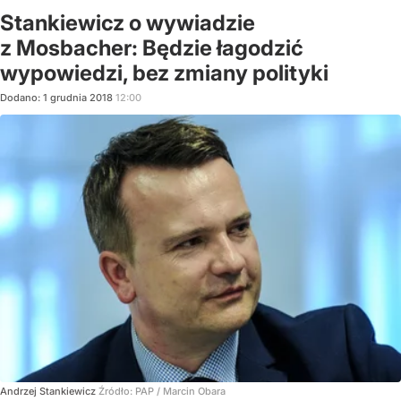
Stankiewicz o wywiadzie
z Mosbacher: Będzie łagodzić
wypowiedzi, bez zmiany polityki
Dodano:
1
grudnia
2018
12:00
Andrzej Stankiewicz
Źródło:
PAP
/
Marcin Obara