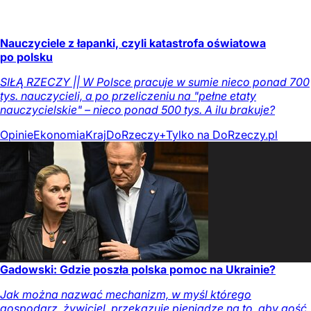
Nauczyciele z łapanki, czyli katastrofa oświatowa
po polsku
SIŁĄ RZECZY || W Polsce pracuje w sumie nieco ponad 700
tys. nauczycieli, a po przeliczeniu na "pełne etaty
nauczycielskie" – nieco ponad 500 tys. A ilu brakuje?
Opinie
Ekonomia
Kraj
DoRzeczy+
Tylko na DoRzeczy.pl
Gadowski: Gdzie poszła polska pomoc na Ukrainie?
Jak można nazwać mechanizm, w myśl którego
gospodarz, żywiciel, przekazuje pieniądze na to, aby gość