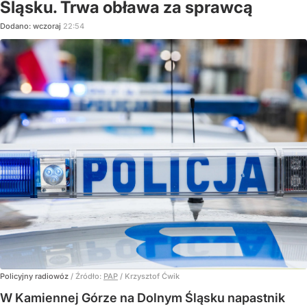
Śląsku. Trwa obława za sprawcą
Dodano:
wczoraj
22:54
Policyjny radiowóz
/ Źródło:
PAP
/
Krzysztof Ćwik
W Kamiennej Górze na Dolnym Śląsku napastnik