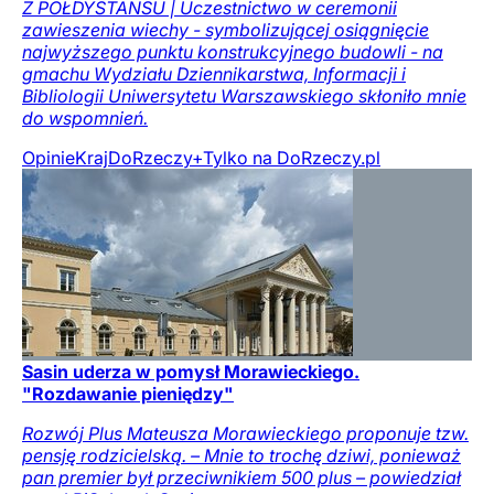
Z PÓŁDYSTANSU | Uczestnictwo w ceremonii
zawieszenia wiechy - symbolizującej osiągnięcie
najwyższego punktu konstrukcyjnego budowli - na
gmachu Wydziału Dziennikarstwa, Informacji i
Bibliologii Uniwersytetu Warszawskiego skłoniło mnie
do wspomnień.
Opinie
Kraj
DoRzeczy+
Tylko na DoRzeczy.pl
Sasin uderza w pomysł Morawieckiego.
"Rozdawanie pieniędzy"
Rozwój Plus Mateusza Morawieckiego proponuje tzw.
pensję rodzicielską. – Mnie to trochę dziwi, ponieważ
pan premier był przeciwnikiem 500 plus – powiedział