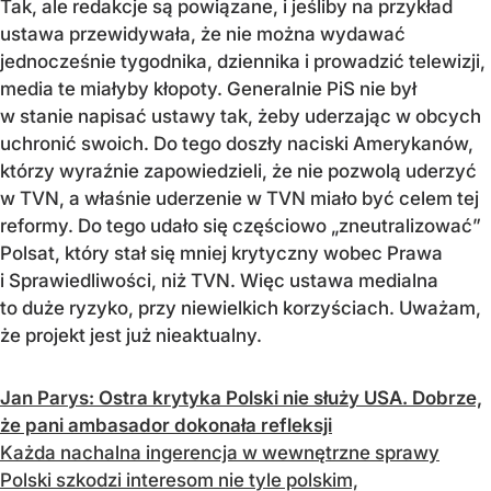
Tak, ale redakcje są powiązane, i jeśliby na przykład
ustawa przewidywała, że nie można wydawać
jednocześnie tygodnika, dziennika i prowadzić telewizji,
media te miałyby kłopoty. Generalnie PiS nie był
w stanie napisać ustawy tak, żeby uderzając w obcych
uchronić swoich. Do tego doszły naciski Amerykanów,
którzy wyraźnie zapowiedzieli, że nie pozwolą uderzyć
w TVN, a właśnie uderzenie w TVN miało być celem tej
reformy. Do tego udało się częściowo „zneutralizować”
Polsat, który stał się mniej krytyczny wobec Prawa
i Sprawiedliwości, niż TVN. Więc ustawa medialna
to duże ryzyko, przy niewielkich korzyściach. Uważam,
że projekt jest już nieaktualny.
Jan Parys: Ostra krytyka Polski nie służy USA. Dobrze,
że pani ambasador dokonała refleksji
Każda nachalna ingerencja w wewnętrzne sprawy
Polski szkodzi interesom nie tyle polskim,