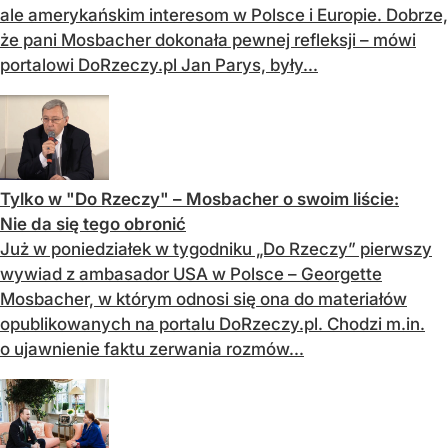
ale amerykańskim interesom w Polsce i Europie. Dobrze,
że pani Mosbacher dokonała pewnej refleksji – mówi
portalowi DoRzeczy.pl Jan Parys, były...
Tylko w "Do Rzeczy" – Mosbacher o swoim liście:
Nie da się tego obronić
Już w poniedziałek w tygodniku „Do Rzeczy” pierwszy
wywiad z ambasador USA w Polsce – Georgette
Mosbacher, w którym odnosi się ona do materiałów
opublikowanych na portalu DoRzeczy.pl. Chodzi m.in.
o ujawnienie faktu zerwania rozmów...