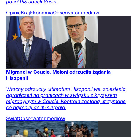
poseł PiS Jacek Sasin.
Opinie
Kraj
Ekonomia
Obserwator mediów
Migranci w Ceucie. Meloni odrzuciła żądania
Hiszpanii
Włochy odrzuciły ultimatum Hiszpanii ws. zniesienia
ograniczeń na granicach w związku z kryzysem
migracyjnym w Ceucie. Kontrole zostaną utrzymane
co najmniej do 15 sierpnia.
Świat
Obserwator mediów