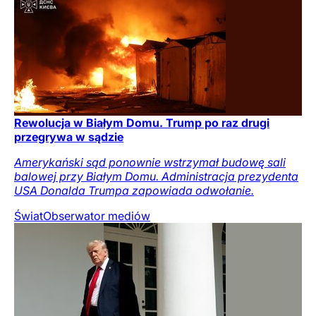
Rewolucja w Białym Domu. Trump po raz drugi
przegrywa w sądzie
Amerykański sąd ponownie wstrzymał budowę sali
balowej przy Białym Domu. Administracja prezydenta
USA Donalda Trumpa zapowiada odwołanie.
Świat
Obserwator mediów