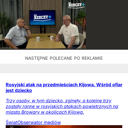
Rosyjski atak na przedmieściach Kijowa. Wśród ofiar
jest dziecko
Trzy osoby, w tym dziecko, zginęły, a kolejne trzy
zostały ranne w rosyjskich atakach powietrznych na
miasto Browary w okolicach Kijowa.
Świat
Obserwator mediów