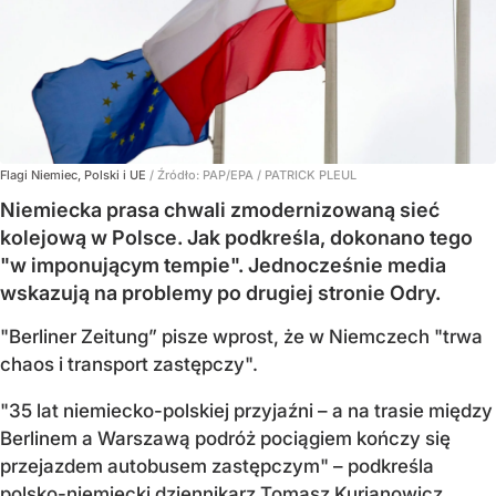
Flagi Niemiec, Polski i UE
/ Źródło:
PAP/EPA
/
PATRICK PLEUL
Niemiecka prasa chwali zmodernizowaną sieć
kolejową w Polsce. Jak podkreśla, dokonano tego
"w imponującym tempie". Jednocześnie media
wskazują na problemy po drugiej stronie Odry.
"Berliner Zeitung” pisze wprost, że w Niemczech "trwa
chaos i transport zastępczy".
"35 lat niemiecko-polskiej przyjaźni – a na trasie między
Berlinem a Warszawą podróż pociągiem kończy się
przejazdem autobusem zastępczym" – podkreśla
polsko-niemiecki dziennikarz Tomasz Kurianowicz,