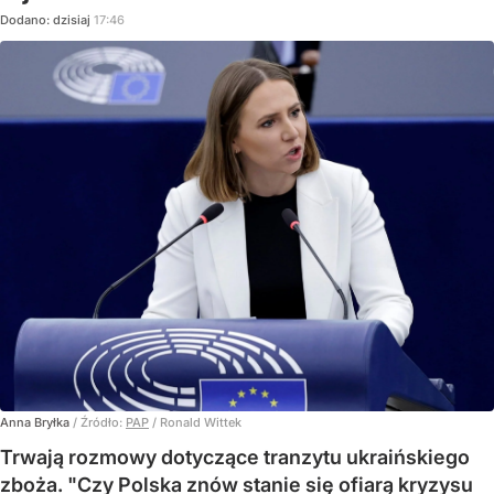
Dodano:
dzisiaj
17:46
Anna Bryłka
/ Źródło:
PAP
/
Ronald Wittek
Trwają rozmowy dotyczące tranzytu ukraińskiego
zboża. "Czy Polska znów stanie się ofiarą kryzysu