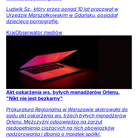
Ludwik Sz., który przez ponad 10 lat pracował w
Urzędzie Marszałkowskim w Gdańsku, posiadał
dziecięcą pornografię.
Kraj
Obserwator mediów
Akt oskarżenia ws. byłych menadżerów Orlenu.
"Nikt nie jest bezkarny"
Prokuratura Regionalna w Warszawie skierowała do
sądu akt oskarżenia ws. trzech byłych menadżerów
Orlenu. Mężczyźni odpowiedzą na zarzut
niedopełnienia ciążących na nich obowiązków
nadzorowania i dbania o majątek spółki.