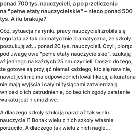
ponad 700 tys. nauczycieli, a po przeliczeniu
na "pełne etaty nauczycielskie" – nieco ponad 500
tys. A ilu brakuje?
Cóż, sytuacja na rynku pracy nauczycieli zrobiła się
tego lata aż tak dramatycznie dramatyczna, że szkoły
poszukują aż… ponad 20 tys. nauczycieli. Czyli, biorąc
pod uwagę owe "pełne etaty nauczycielskie", szukają
aż jednego na każdych 25 nauczycieli. Doszło do tego,
że gotowe są przyjąć niemal każdego, kto się nawinie,
nawet jeśli nie ma odpowiednich kwalifikacji, a kuratoria
nie mają wyjścia i całymi tysiącami zatwierdzają
wnioski o ich zatrudnienie, bo bez ich zgody załatanie
wakatu jest niemożliwe.
A dlaczego szkoły szukają naraz aż tak wielu
nauczycieli? Bo tak wielu z nich szkoły właśnie
porzuciło. A dlaczego tak wielu z nich nagle...