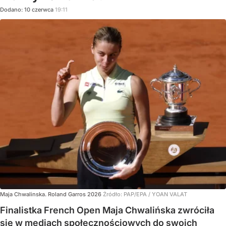
Dodano:
10
czerwca
19:11
Maja Chwalinska. Roland Garros 2026
Źródło:
PAP/EPA
/
YOAN VALAT
Finalistka French Open Maja Chwalińska zwróciła
się w mediach społecznościowych do swoich