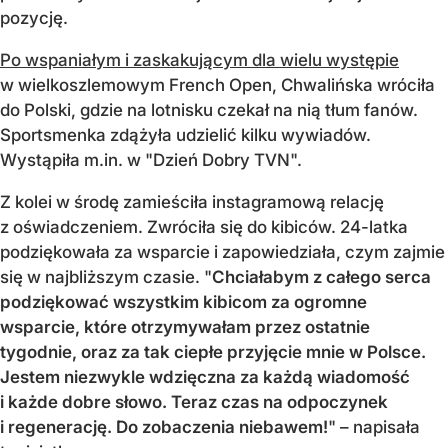
pozycję.
Po wspaniałym i zaskakującym dla wielu występie
w wielkoszlemowym French Open, Chwalińska wróciła
do Polski, gdzie na lotnisku czekał na nią tłum fanów.
Sportsmenka zdążyła udzielić kilku wywiadów.
Wystąpiła m.in. w "Dzień Dobry TVN".
Z kolei w środę zamieściła instagramową relację
z oświadczeniem. Zwróciła się do kibiców. 24-latka
podziękowała za wsparcie i zapowiedziała, czym zajmie
się w najbliższym czasie. "
Chciałabym z całego serca
podziękować wszystkim kibicom za ogromne
wsparcie, które otrzymywałam przez ostatnie
tygodnie, oraz za tak ciepłe przyjęcie mnie w Polsce.
Jestem niezwykle wdzięczna za każdą wiadomość
i każde dobre słowo. Teraz czas na odpoczynek
i regenerację. Do zobaczenia niebawem!
" – napisała