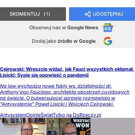
SKOMENTUJ
UDOSTĘPNIJ
1
Obserwuj nas
w
Google News
Dodaj jako
źródło w Google
Cejrowski: Wreszcie widać, jak Fauci wszystkich okłamał.
Lisicki: Sypie się opowieść o pandemii
Na jaw wychodzą nowe fakty ws. działalności dr.
Anthony'ego Fauciego, architekta obostrzeń covidowych
na świecie. O bulwersującej sprawie rozmawiają w
"Antysystemie" Paweł Lisicki i Wojciech Cejrowski.
Antysystem
Opinie
Świat
Tylko na DoRzeczy.pl