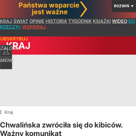
ROZWIŃ
▼
KRAJ
ŚWIAT
OPINIE
HISTORIA
TYGODNIK
KSIĄŻKI
WIDEO
DO
RZECZY+
WSPIERAJ
SUBSKRYBUJ
KRAJ
ZALOGUJ
MENU
Kraj
Chwalińska zwróciła się do kibiców.
Ważny komunikat