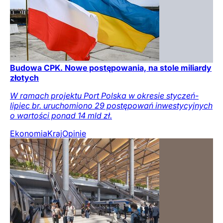
Budowa CPK. Nowe postępowania, na stole miliardy
złotych
W ramach projektu Port Polska w okresie styczeń-
lipiec br. uruchomiono 29 postępowań inwestycyjnych
o wartości ponad 14 mld zł.
Ekonomia
Kraj
Opinie