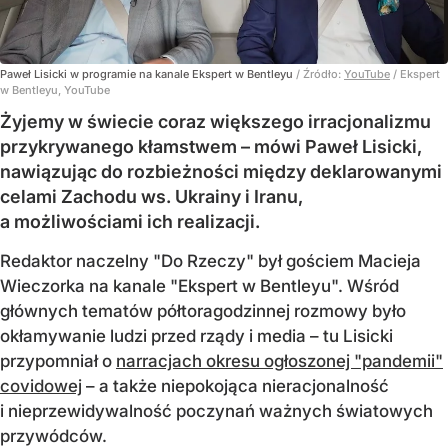
Paweł Lisicki w programie na kanale Ekspert w Bentleyu
/ Źródło:
YouTube
/
Ekspert
w Bentleyu, YouTube
Żyjemy w świecie coraz większego irracjonalizmu
przykrywanego kłamstwem – mówi Paweł Lisicki,
nawiązując do rozbieżności między deklarowanymi
celami Zachodu ws. Ukrainy i Iranu,
a możliwościami ich realizacji.
Redaktor naczelny "Do Rzeczy" był gościem Macieja
Wieczorka na kanale "Ekspert w Bentleyu". Wśród
głównych tematów półtoragodzinnej rozmowy było
okłamywanie ludzi przed rządy i media – tu Lisicki
przypomniał o
narracjach okresu ogłoszonej "pandemii"
covidowej
– a także niepokojąca nieracjonalność
i nieprzewidywalność poczynań ważnych światowych
przywódców.