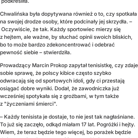
podkreśliła.
Chwalińska była dopytywana również o to, czy spotkała
na swojej drodze osoby, które podcinały jej skrzydła. –
Oczywiście, że tak. Każdy sportowiec mierzy się
z hejtem, ale ważne, by słuchać opinii swoich bliskich,
bo to może bardzo zdekoncentrować i odebrać
pewność siebie – stwierdziła.
Prowadzący Marcin Prokop zapytał tenisistkę, czy zdaje
sobie sprawę, że polscy kibice często szybko
odwracają się od sportowych idoli, gdy ci przestają
osiągać dobre wyniki. Dodał, że zawodniczka już
wcześniej spotykała się z groźbami, w tym także
z "życzeniami śmierci".
– Każdy tenisista je dostaje, to nie jest tak nagłaśniane.
To już się zaczęło, odkąd miałam 17 lat. Pogróżki i hejty.
Wiem, że teraz będzie tego więcej, bo porażek będzie