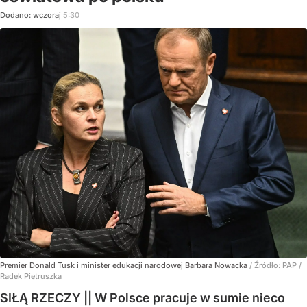
Dodano:
wczoraj
5:30
Premier Donald Tusk i minister edukacji narodowej Barbara Nowacka
/ Źródło:
PAP
/
Radek Pietruszka
SIŁĄ RZECZY || W Polsce pracuje w sumie nieco