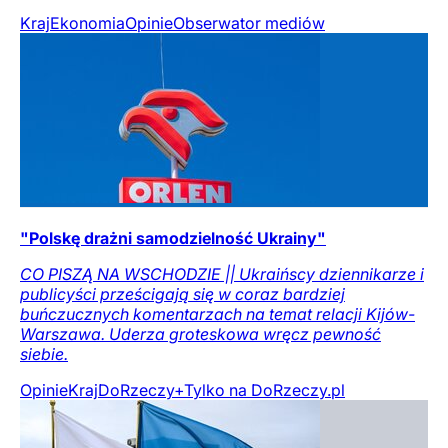
Kraj
Ekonomia
Opinie
Obserwator mediów
"Polskę drażni samodzielność Ukrainy"
CO PISZĄ NA WSCHODZIE || Ukraińscy dziennikarze i
publicyści prześcigają się w coraz bardziej
buńczucznych komentarzach na temat relacji Kijów-
Warszawa. Uderza groteskowa wręcz pewność
siebie.
Opinie
Kraj
DoRzeczy+
Tylko na DoRzeczy.pl