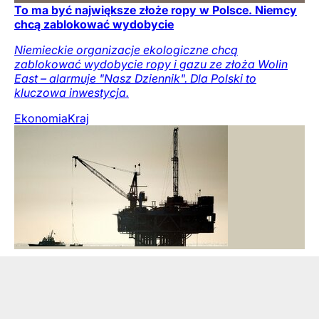
To ma być największe złoże ropy w Polsce. Niemcy
chcą zablokować wydobycie
Niemieckie organizacje ekologiczne chcą
zablokować wydobycie ropy i gazu ze złoża Wolin
East – alarmuje "Nasz Dziennik". Dla Polski to
kluczowa inwestycja.
Ekonomia
Kraj