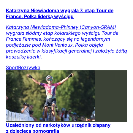
Katarzyna Niewiadoma wygrała 7. etap Tour de
France. Polka liderką wyścigu
Katarzyna Niewiadoma-Phinney (Canyon-SRAM)
wygrała siódmy etap kolarskiego wyścigu Tour de
France Femmes, kończący się na legendarnym
podjeździe pod Mont Ventoux. Polka objęła
prowadzenie w klasyfikacji generalnej i założyła żółtą
koszulkę liderki.
Sport
Rozrywka
Uzależniony od narkotyków urzędnik złapany
z dziecięcą pornografią