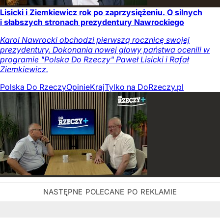
Lisicki i Ziemkiewicz rok po zaprzysiężeniu. O silnych
i słabszych stronach prezydentury Nawrockiego
Karol Nawrocki obchodzi pierwszą rocznicę swojej
prezydentury. Dokonania nowej głowy państwa ocenili w
programie "Polska Do Rzeczy" Paweł Lisicki i Rafał
Ziemkiewicz.
Polska Do Rzeczy
Opinie
Kraj
Tylko na DoRzeczy.pl