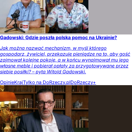
Gadowski: Gdzie poszła polska pomoc na Ukrainie?
Jak można nazwać mechanizm, w myśl którego
gospodarz, żywiciel, przekazuje pieniądze na to, aby gość
zajmował kolejne pokoje, a w końcu wynajmował mu jego
własne meble i pobierał opłaty za przygotowywane przez
siebie posiłki? – pyta Witold Gadowski.
Opinie
Kraj
Tylko na DoRzeczy.pl
DoRzeczy+