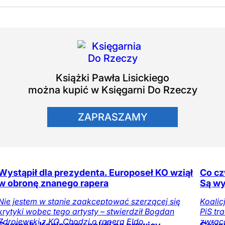
Książki
Pawła Lisickiego
można kupić w Księgarni Do Rzeczy
ZAPRASZAMY
Wystąpił dla prezydenta. Europoseł KO wziął
Co cz
w obronę znanego rapera
Są wy
Nie jestem w stanie zaakceptować szerzącej się
Koalic
krytyki wobec tego artysty – stwierdził Bogdan
PiS tr
Zdrojewski z KO. Chodzi o rapera Eldo.
zwrac