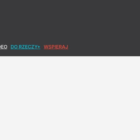
 Są wyniki nowego sondażu
DEO
DO RZECZY+
WSPIERAJ
min mija 31 sierpnia
w obronę znanego rapera