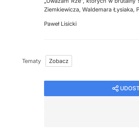
„Uważam Rze”, których w brutalny 
Ziemkiewicza, Waldemara Łysiaka, Pio
Paweł Lisicki
Zobacz
UDOST