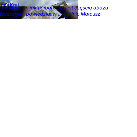
omia
Kraj
mir Mentzen jak najbardziej jest częścią obozu
otycznego – powiedział w Jagodnie Mateusz
iecki.
e
Obserwator
ów
Kraj