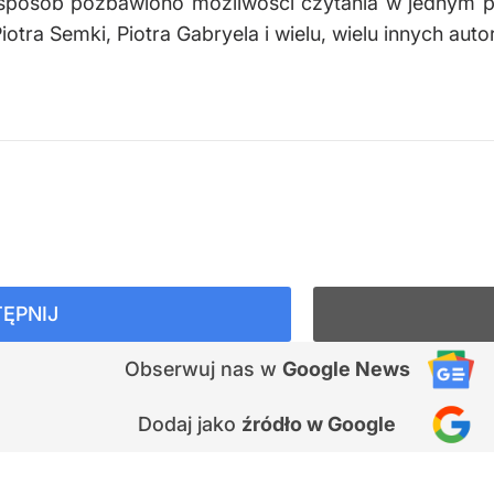
sposób pozbawiono możliwości czytania w jednym piś
tra Semki, Piotra Gabryela i wielu, wielu innych autor
ĘPNIJ
Obserwuj nas
w
Google News
Dodaj jako
źródło w Google