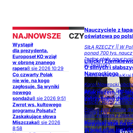
Nauczyciele z łapan
NAJNOWSZE
CZYTAJ
oświatowa po pols
Wystąpił
TAKŻE
SIŁĄ RZECZY || W Pol
dla prezydenta.
ponad 700 tys. nauczy
Europoseł KO wziął
"pełne etaty nauczyci
Lisicki i Ziemkiewi
w obronę znanego
ilu brakuje?
O silnych i słabsz
rapera
8
sie
2026
10:29
Nawrockiego
Co czwarty Polak
Opinie
Ekonomia
Kraj
nie wie, na kogo
na DoRzeczy.pl
Karol Nawrocki obcho
zagłosuje. Są wyniki
prezydentury. Dokon
Atak nożem. 15-lat
nowego
ocenili w programie 
sondażu
8
sie
2026
9:51
zatrzymano dwóch
Lisicki i Rafał Ziemki
Zwrot ws. kultowego
Policja zatrzymała d
programu Polsatu?
Polska Do
mieć związek z ataki
Zaskakujące słowa
Rzeczy
Opinie
Kraj
Tyl
którego doszło w Kam
Miszczaka
8
sie
2026
Rosyjski atak na p
na DoRzeczy.pl
8:58
Wśród ofiar jest d
Kraj
Obserwator