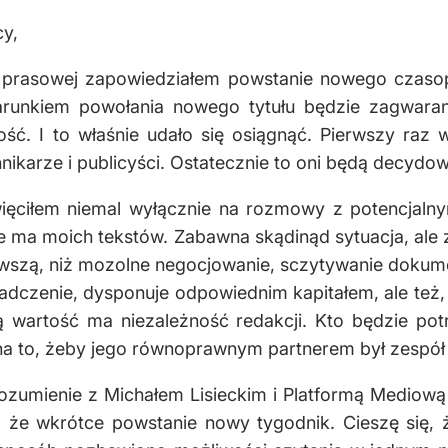
y,
ji prasowej zapowiedziałem powstanie nowego czaso
nkiem powołania nowego tytułu będzie zagwarantow
ść. I to właśnie udało się osiągnąć. Pierwszy raz 
nikarze i publicyści. Ostatecznie to oni będą decydowa
więciłem niemal wyłącznie na rozmowy z potencjalnym
e ma moich tekstów. Zabawna skądinąd sytuacja, ale
awszą, niż mozolne negocjowanie, sczytywanie doku
adczenie, dysponuje odpowiednim kapitałem, ale też,
ką wartość ma niezależność redakcji. Kto będzie pot
ię na to, żeby jego równoprawnym partnerem był zespół
zumienie z Michałem Lisieckim i Platformą Mediową 
 że wkrótce powstanie nowy tygodnik. Cieszę się, ż