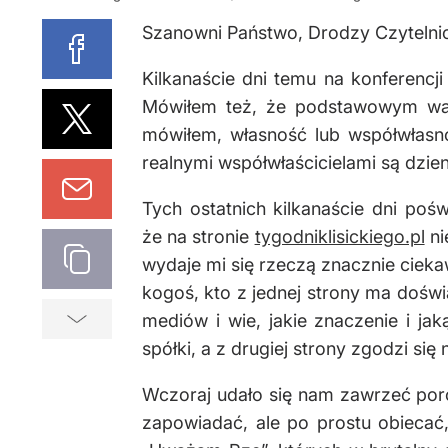
Szanowni Państwo, Drodzy Czytelnic
Kilkanaście dni temu na konferenc
Mówiłem też, że podstawowym waru
mówiłem, własność lub współwłasno
realnymi współwłaścicielami są dzien
Tych ostatnich kilkanaście dni poś
że na stronie
tygodniklisickiego.pl
ni
wydaje mi się rzeczą znacznie ciek
kogoś, kto z jednej strony ma doświ
mediów i wie, jakie znaczenie i ja
spółki, a z drugiej strony zgodzi s
Wczoraj udało się nam zawrzeć poro
zapowiadać, ale po prostu obiecać,