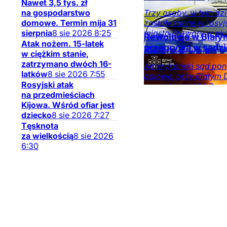
Nawet 3,5 tys. zł
mediów
na gospodarstwo
Trzy osoby, w tym dzie
domowe. Termin mija 31
zostały ranne w rosy
sierpnia
8
sie
2026
8:25
miasto Browary w oko
Rewolucja w Biały
Atak nożem. 15-latek
przegrywa w sądzi
Świat
Obserwator
w ciężkim stanie,
mediów
zatrzymano dwóch 16-
Amerykański sąd pon
latków
8
sie
2026
7:55
balowej przy Białym 
Rosyjski atak
prezydenta USA Don
na przedmieściach
odwołanie.
Kijowa. Wśród ofiar jest
Świat
Obserwator
dziecko
8
sie
2026
7:27
mediów
Tęsknota
za wielkością
8
sie
2026
6:30