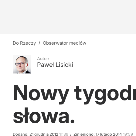
Ukryta prawda o Powstaniu Warszawskim?
23
Tęsknota za wielkością
Do Rzeczy
/
Obserwator mediów
2
Autor:
Paweł Lisicki
Zwrot ws. kultowego programu Polsatu? Zask
Nowy tygodn
4
słowa.
Dodano:
21
grudnia
2012
11:39
/
Zmieniono:
17
lutego
2014
19:59