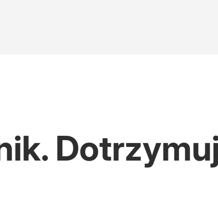
akujące słowa Miszczaka
ik. Dotrzymu