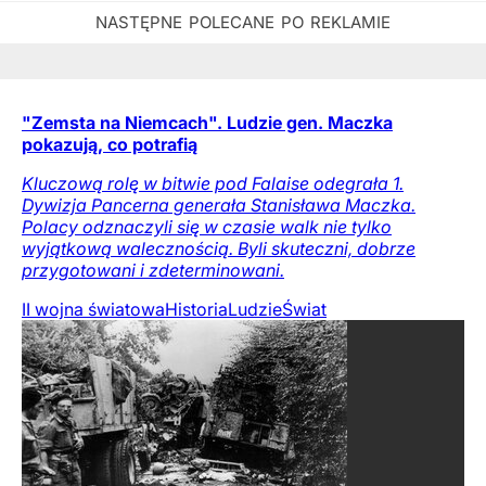
"Zemsta na Niemcach". Ludzie gen. Maczka
pokazują, co potrafią
Kluczową rolę w bitwie pod Falaise odegrała 1.
Dywizja Pancerna generała Stanisława Maczka.
Polacy odznaczyli się w czasie walk nie tylko
wyjątkową walecznością. Byli skuteczni, dobrze
przygotowani i zdeterminowani.
II wojna światowa
Historia
Ludzie
Świat