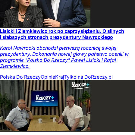
Lisicki i Ziemkiewicz rok po zaprzysiężeniu. O silnych
i słabszych stronach prezydentury Nawrockiego
Karol Nawrocki obchodzi pierwszą rocznicę swojej
prezydentury. Dokonania nowej głowy państwa ocenili w
programie "Polska Do Rzeczy" Paweł Lisicki i Rafał
Ziemkiewicz.
Polska Do Rzeczy
Opinie
Kraj
Tylko na DoRzeczy.pl