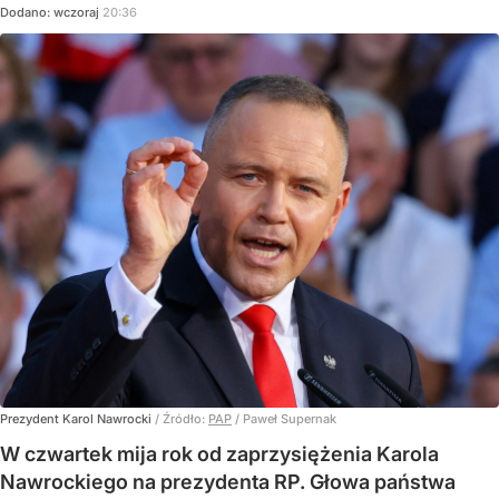
Dodano:
wczoraj
20:36
Prezydent Karol Nawrocki
/ Źródło:
PAP
/
Paweł Supernak
W czwartek mija rok od zaprzysiężenia Karola
Nawrockiego na prezydenta RP. Głowa państwa