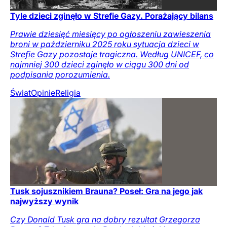
Tyle dzieci zginęło w Strefie Gazy. Porażający bilans
Prawie dziesięć miesięcy po ogłoszeniu zawieszenia
broni w październiku 2025 roku sytuacja dzieci w
Strefie Gazy pozostaje tragiczna. Według UNICEF, co
najmniej 300 dzieci zginęło w ciągu 300 dni od
podpisania porozumienia.
Świat
Opinie
Religia
Tusk sojusznikiem Brauna? Poseł: Gra na jego jak
najwyższy wynik
Czy Donald Tusk gra na dobry rezultat Grzegorza