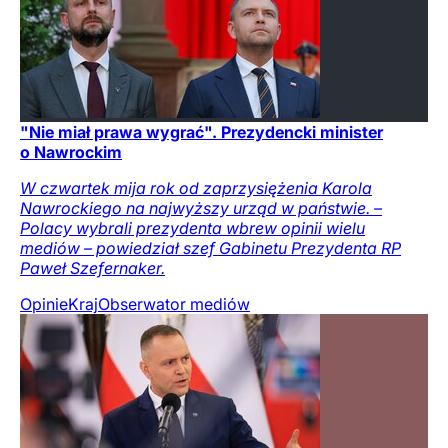
"Nie miał prawa wygrać". Prezydencki minister
o Nawrockim
W czwartek mija rok od zaprzysiężenia Karola
Nawrockiego na najwyższy urząd w państwie. –
Polacy wybrali prezydenta wbrew opinii wielu
mediów – powiedział szef Gabinetu Prezydenta RP
Paweł Szefernaker.
Opinie
Kraj
Obserwator mediów