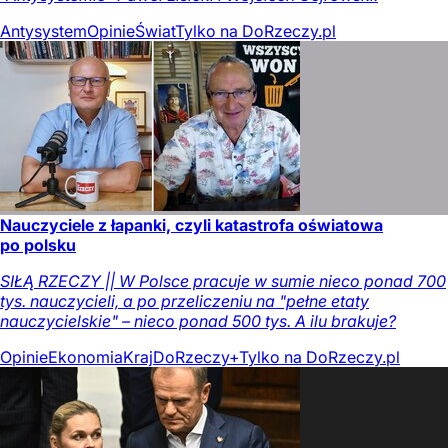
Antysystem
Opinie
Świat
Tylko na DoRzeczy.pl
Nauczyciele z łapanki, czyli katastrofa oświatowa
po polsku
SIŁĄ RZECZY || W Polsce pracuje w sumie nieco ponad 700
tys. nauczycieli, a po przeliczeniu na "pełne etaty
nauczycielskie" – nieco ponad 500 tys. A ilu brakuje?
Opinie
Ekonomia
Kraj
DoRzeczy+
Tylko na DoRzeczy.pl