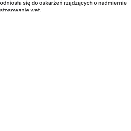
odniosła się do oskarżeń rządzących o nadmiernie
stosowanie wet.
6 sierpnia 2025 roku prezydent złożył przed
Zgromadzeniem Narodowym przysięgę, formalnie
obejmując urząd.
Karol Nawrocki w czwartek przed Pałacem
Prezydenckim
podsumował pierwszy rok swojej
prezydentury.
Nawrocki: Określenie "wetomat" jest
bardzo pieszczotliwe
WEJDŹ NA
STRONĘ GŁÓWNĄ
Głowa państwa zwróciła uwagę na krytykę, jaka pada
pod jej adresem ze względu na prezydenckie weta.
– Choć określenie "wetomat" jest bardzo pieszczotliwe
dla mnie i zupełnie, drodzy państwo, nie dotyka mnie