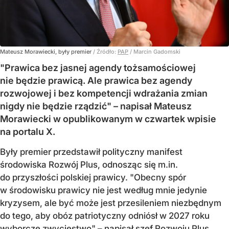
Mateusz Morawiecki, były premier
/ Źródło:
PAP
/
Marcin Gadomski
"Prawica bez jasnej agendy tożsamościowej
nie będzie prawicą. Ale prawica bez agendy
rozwojowej i bez kompetencji wdrażania zmian
nigdy nie będzie rządzić" – napisał Mateusz
Morawiecki w opublikowanym w czwartek wpisie
na portalu X.
Były premier przedstawił polityczny manifest
środowiska Rozwój Plus, odnosząc się m.in.
do przyszłości polskiej prawicy. "Obecny spór
w środowisku prawicy nie jest według mnie jedynie
kryzysem, ale być może jest przesileniem niezbędnym
do tego, aby obóz patriotyczny odniósł w 2027 roku
wyborcze zwycięstwo" – napisał szef Rozwoju Plus.