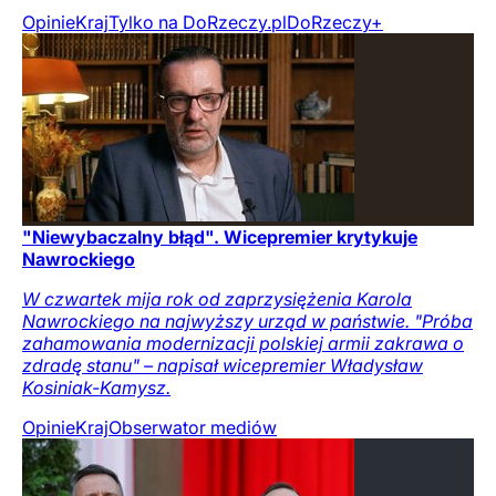
Opinie
Kraj
Tylko na DoRzeczy.pl
DoRzeczy+
"Niewybaczalny błąd". Wicepremier krytykuje
Nawrockiego
W czwartek mija rok od zaprzysiężenia Karola
Nawrockiego na najwyższy urząd w państwie. "Próba
zahamowania modernizacji polskiej armii zakrawa o
zdradę stanu" – napisał wicepremier Władysław
Kosiniak-Kamysz.
Opinie
Kraj
Obserwator mediów