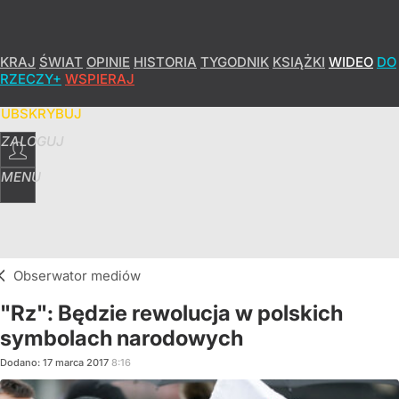
KRAJ
ŚWIAT
OPINIE
HISTORIA
TYGODNIK
KSIĄŻKI
WIDEO
DO
RZECZY+
WSPIERAJ
SUBSKRYBUJ
ZALOGUJ
MENU
Obserwator mediów
"Rz": Będzie rewolucja w polskich
symbolach narodowych
Dodano:
17
marca
2017
8:16