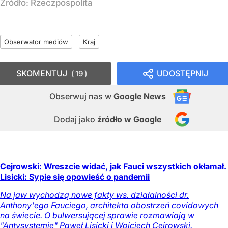
Źródło:
Rzeczpospolita
Obserwator mediów
Kraj
SKOMENTUJ
UDOSTĘPNIJ
19
Obserwuj nas
w
Google News
Dodaj jako
źródło w Google
Cejrowski: Wreszcie widać, jak Fauci wszystkich okłamał.
Lisicki: Sypie się opowieść o pandemii
Na jaw wychodzą nowe fakty ws. działalności dr.
Anthony'ego Fauciego, architekta obostrzeń covidowych
na świecie. O bulwersującej sprawie rozmawiają w
"Antysystemie" Paweł Lisicki i Wojciech Cejrowski.