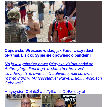
Cejrowski: Wreszcie widać, jak Fauci wszystkich
okłamał. Lisicki: Sypie się opowieść o pandemii
Na jaw wychodzą nowe fakty ws. działalności dr.
Anthony'ego Fauciego, architekta obostrzeń
covidowych na świecie. O bulwersującej sprawie
rozmawiają w "Antysystemie" Paweł Lisicki i Wojciech
Cejrowski.
Antysystem
Opinie
Świat
Tylko na DoRzeczy.pl