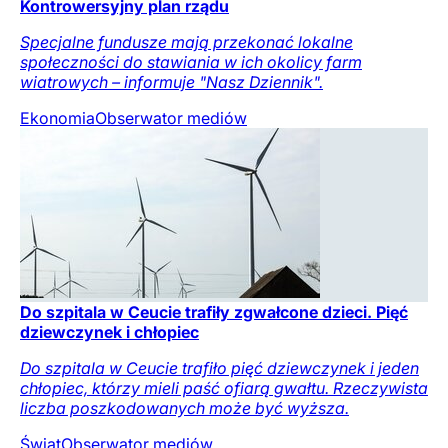
Kontrowersyjny plan rządu
Specjalne fundusze mają przekonać lokalne
społeczności do stawiania w ich okolicy farm
wiatrowych – informuje "Nasz Dziennik".
Ekonomia
Obserwator mediów
Do szpitala w Ceucie trafiły zgwałcone dzieci. Pięć
dziewczynek i chłopiec
Do szpitala w Ceucie trafiło pięć dziewczynek i jeden
chłopiec, którzy mieli paść ofiarą gwałtu. Rzeczywista
liczba poszkodowanych może być wyższa.
Świat
Obserwator mediów