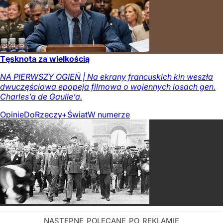
Tęsknota za wielkością
NA PIERWSZY OGIEŃ | Na ekrany francuskich kin weszła
dwuczęściowa epopeja filmowa o wojennych losach gen.
Charles’a de Gaulle’a.
Opinie
DoRzeczy+
Świat
W numerze