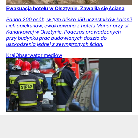
Ewakuacja hotelu w Olsztynie. Zawaliła się ściana
Ponad 200 osób, w tym blisko 150 uczestników kolonii
i ich opiekunów, ewakuowano z hotelu Manor przy ul.
Kanarkowej w Olsztynie. Podczas prowadzonych
przy budynku prac budowlanych doszło do
uszkodzenia jednej z zewnętrznych ścian.
Kraj
Obserwator mediów