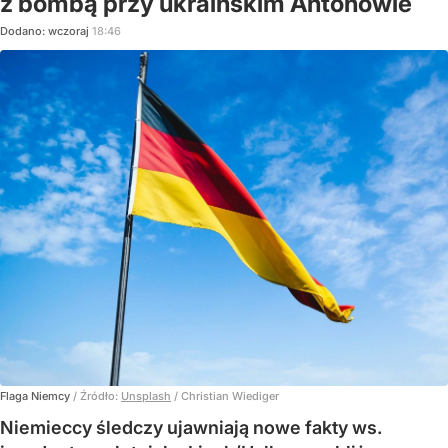
z bombą przy ukraińskim Antonowie
Dodano:
wczoraj
18:46
Flaga Niemcy
/ Źródło:
Unsplash
/
Christian Wiediger
Niemieccy śledczy ujawniają nowe fakty ws.