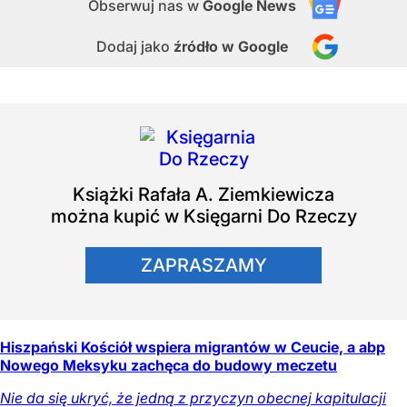
Obserwuj nas
w
Google News
Dodaj jako
źródło w Google
Książki
Rafała A. Ziemkiewicza
można kupić w Księgarni Do Rzeczy
ZAPRASZAMY
Hiszpański Kościół wspiera migrantów w Ceucie, a abp
Nowego Meksyku zachęca do budowy meczetu
Nie da się ukryć, że jedną z przyczyn obecnej kapitulacji