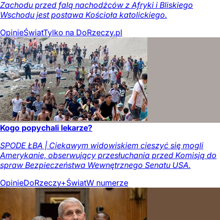
Zachodu przed falą nachodźców z Afryki i Bliskiego
Wschodu jest postawa Kościoła katolickiego.
Opinie
Świat
Tylko na DoRzeczy.pl
Kogo popychali lekarze?
SPODE ŁBA | Ciekawym widowiskiem cieszyć się mogli
Amerykanie, obserwujący przesłuchania przed Komisją do
spraw Bezpieczeństwa Wewnętrznego Senatu USA.
Opinie
DoRzeczy+
Świat
W numerze