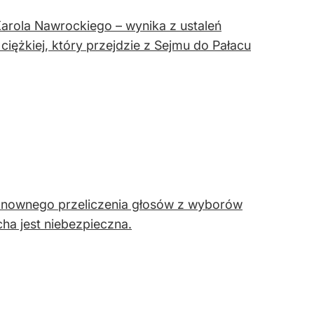
arola Nawrockiego – wynika z ustaleń
ciężkiej, który przejdzie z Sejmu do Pałacu
 ponownego przeliczenia głosów z wyborów
ha jest niebezpieczna.