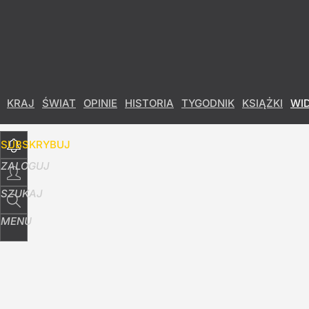
Udostępnij
2
Skomentuj
KRAJ
ŚWIAT
OPINIE
HISTORIA
TYGODNIK
KSIĄŻKI
WI
SUBSKRYBUJ
ZALOGUJ
SZUKAJ
MENU