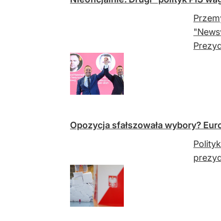
Przemy
"Newsw
Prezyd
Opozycja sfałszowała wybory? Eur
Polity
prezyd