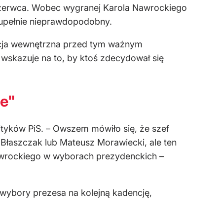
 czerwca. Wobec wygranej Karola Nawrockiego
zupełnie nieprawdopodobny.
acja wewnętrzna przed tym ważnym
skazuje na to, by ktoś zdecydował się
ie"
ityków PiS. – Owszem mówiło się, że szef
Błaszczak lub Mateusz Morawiecki, ale ten
 Nawrockiego w wyborach prezydenckich –
 wybory prezesa na kolejną kadencję,