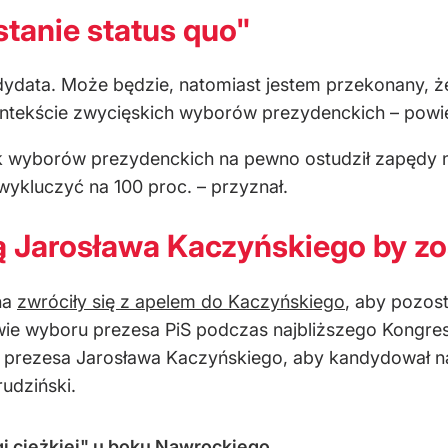
stanie status quo"
ndydata. Może będzie, natomiast jestem przekonany, 
ntekście zwycięskich wyborów prezydenckich – powied
 wyborów prezydenckich na pewno ostudził zapędy ni
ykluczyć na 100 proc. – przyznał.
ą Jarosława Kaczyńskiego by zo
na
zwróciły się z apelem do Kaczyńskiego
, aby pozost
ie wyboru prezesa PiS podczas najbliższego Kongresu
do prezesa Jarosława Kaczyńskiego, aby kandydował na
udziński.
agi ciężkiej" u boku Nawrockiego