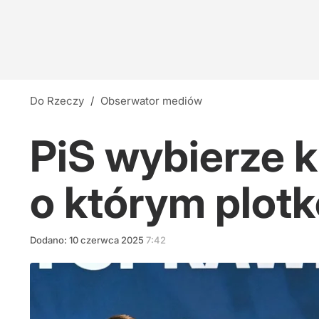
Do Rzeczy
/
Obserwator mediów
PiS wybierze k
o którym plotk
Dodano:
10
czerwca
2025
7:42