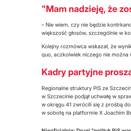
"Mam nadzieję, że zo
– Nie wiem, czy nie będzie kontrka
większość głosów, szczególnie w ko
Kolejny rozmówca wskazał, że wynik
quo, aczkolwiek niczego nie można w
Kadry partyjne prosz
Regionalne struktury PiS ze Szczeci
w Szczecinie podjął uchwałę w spraw
w okręgu 41 zwrócili się z prośbą 
w sobotę na platformie X Joachim Br
Nieoficjalnie: Drugi "polityk PiS w