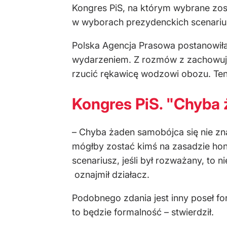
Kongres PiS, na którym wybrane zos
w wyborach prezydenckich scenarius
Polska Agencja Prasowa postanowił
wydarzeniem. Z rozmów z zachowując
rzucić rękawicę wodzowi obozu. Te
Kongres PiS. "Chyba 
– Chyba żaden samobójca się nie zna
mógłby zostać kimś na zasadzie hon
scenariusz, jeśli był rozważany, to
oznajmił działacz.
Podobnego zdania jest inny poseł f
to będzie formalność – stwierdził.