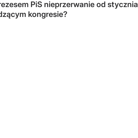
rezesem PiS nieprzerwanie od styczni
dzącym kongresie?