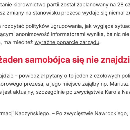
tanie kierownictwo partii został zaplanowany na 28
z zmiany na stanowisku prezesa wydaje się niemal 
a rozpytać polityków ugrupowania, jak wygląda sytu
ymi anonimowość informatorami wynika, że nic nie w
n, ma mieć też
wyraźne poparcie zarządu
.
żaden samobójca się nie znajdz
jdzie – powiedział pytany o to jeden z czołowych pol
orowego prezesa, a jego miejsce zająłby np. Mariusz 
 nie jest aktualny, szczególnie po zwycięstwie Karola
ormacji Kaczyńskiego. – Po zwycięstwie Nawrockiego,