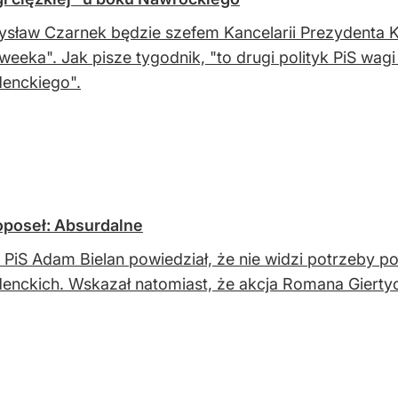
sław Czarnek będzie szefem Kancelarii Prezydenta K
eeka". Jak pisze tygodnik, "to drugi polityk PiS wagi 
enckiego".
oposeł: Absurdalne
k PiS Adam Bielan powiedział, że nie widzi potrzeby
enckich. Wskazał natomiast, że akcja Romana Giertyc