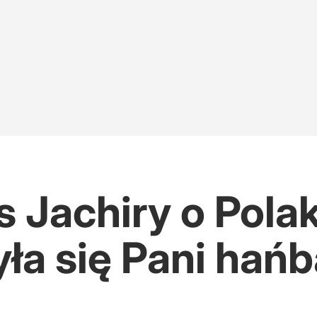
s Jachiry o Pola
yła się Pani hań