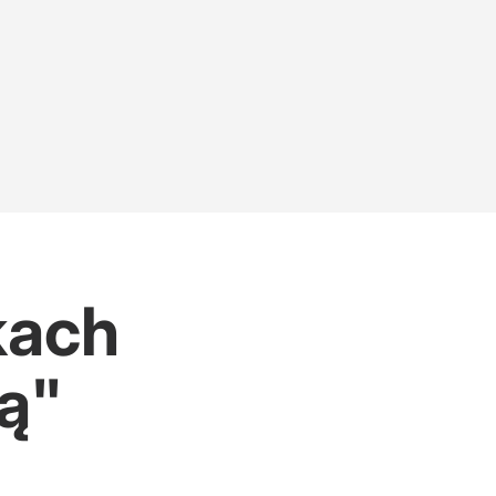
kach
bą"