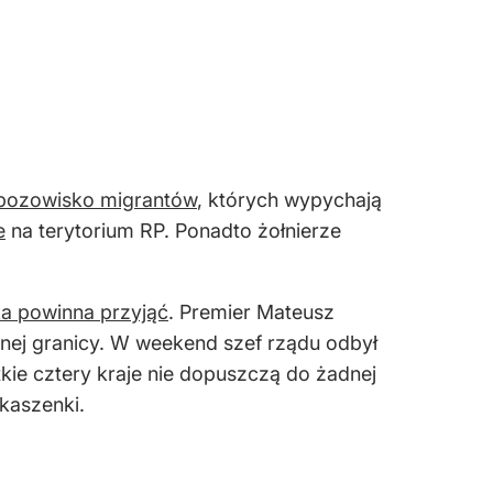
bozowisko migrantów
, których wypychają
e
na terytorium RP. Ponadto żołnierze
ka powinna przyjąć
. Premier Mateusz
nej granicy. W weekend szef rządu odbył
kie cztery kraje nie dopuszczą do żadnej
ukaszenki.