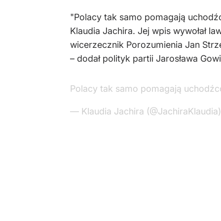
"Polacy tak samo pomagają uchodźcom
Klaudia Jachira. Jej wpis wywołał la
wicerzecznik Porozumienia Jan Strze
– dodał polityk partii Jarosława Gow
Polacy tak samo pomagają uchodźco
— Klaudia Jachira (@JachiraKlaudia