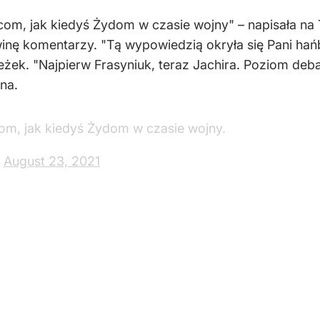
, jak kiedyś Żydom w czasie wojny" – napisała na Tw
winę komentarzy. "Tą wypowiedzią okryła się Pani hańb
żek. "Najpierw Frasyniuk, teraz Jachira. Poziom debat
ina.
m, jak kiedyś Żydom w czasie wojny.
)
August 23, 2021