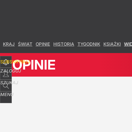
Udostępnij
75
Skomentuj
KRAJ
ŚWIAT
OPINIE
HISTORIA
TYGODNIK
KSIĄŻKI
WI
OPINIE
SUBSKRYBUJ
ZALOGUJ
SZUKAJ
MENU