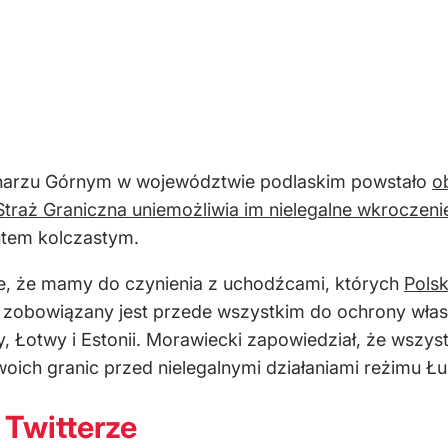
Usnarzu Górnym w województwie podlaskim powstało
o
Straż Graniczna uniemożliwia im nielegalne wkroczeni
rutem kolczastym.
e, że mamy do czynienia z uchodźcami, których
Pols
j zobowiązany jest przede wszystkim do ochrony włas
, Łotwy i Estonii. Morawiecki zapowiedział, że wszyst
 swoich granic przed nielegalnymi działaniami reżimu Ł
 Twitterze