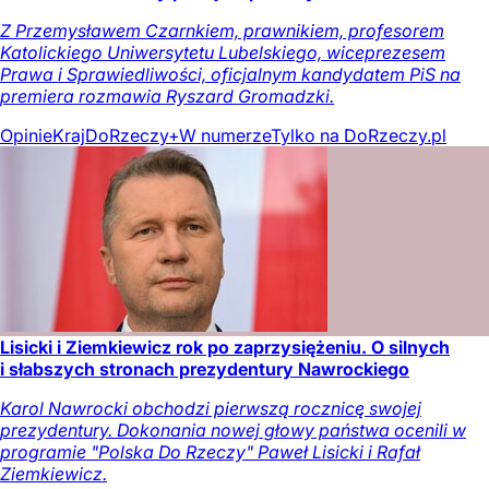
Z Przemysławem Czarnkiem, prawnikiem, profesorem
Katolickiego Uniwersytetu Lubelskiego, wiceprezesem
Prawa i Sprawiedliwości, oficjalnym kandydatem PiS na
premiera rozmawia Ryszard Gromadzki.
Opinie
Kraj
DoRzeczy+
W numerze
Tylko na DoRzeczy.pl
Lisicki i Ziemkiewicz rok po zaprzysiężeniu. O silnych
i słabszych stronach prezydentury Nawrockiego
Karol Nawrocki obchodzi pierwszą rocznicę swojej
prezydentury. Dokonania nowej głowy państwa ocenili w
programie "Polska Do Rzeczy" Paweł Lisicki i Rafał
Ziemkiewicz.