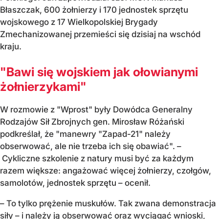
Błaszczak, 600 żołnierzy i 170 jednostek sprzętu
wojskowego z 17 Wielkopolskiej Brygady
Zmechanizowanej przemieści się dzisiaj na wschód
kraju.
"Bawi się wojskiem jak ołowianymi
żołnierzykami"
W rozmowie z "Wprost" były Dowódca Generalny
Rodzajów Sił Zbrojnych gen. Mirosław Różański
podkreślał, że "manewry "Zapad-21" należy
obserwować, ale nie trzeba ich się obawiać". –
Cykliczne szkolenie z natury musi być za każdym
razem większe: angażować więcej żołnierzy, czołgów,
samolotów, jednostek sprzętu – ocenił.
– To tylko prężenie muskułów. Tak zwana demonstracja
siły – i należy ją obserwować oraz wyciągać wnioski,