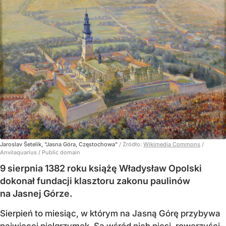
Jaroslav Šetelík, "Jasna Góra, Częstochowa"
/ Źródło:
Wikimedia Commons
/
Anvilaquarius / Public domain
9 sierpnia 1382 roku książę Władysław Opolski
dokonał fundacji klasztoru zakonu paulinów
na Jasnej Górze.
Sierpień to miesiąc, w którym na Jasną Górę przybywa
najwięcej pielgrzymek. Są wśród nich piesi, rowerzyści,