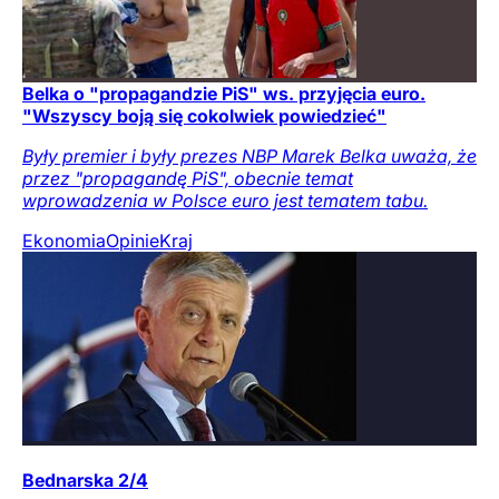
Belka o "propagandzie PiS" ws. przyjęcia euro.
"Wszyscy boją się cokolwiek powiedzieć"
Były premier i były prezes NBP Marek Belka uważa, że
przez "propagandę PiS", obecnie temat
wprowadzenia w Polsce euro jest tematem tabu.
Ekonomia
Opinie
Kraj
Bednarska 2/4