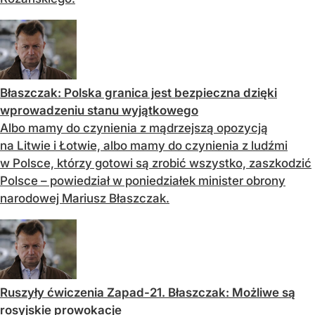
Błaszczak: Polska granica jest bezpieczna dzięki
wprowadzeniu stanu wyjątkowego
Albo mamy do czynienia z mądrzejszą opozycją
na Litwie i Łotwie, albo mamy do czynienia z ludźmi
w Polsce, którzy gotowi są zrobić wszystko, zaszkodzić
Polsce – powiedział w poniedziałek minister obrony
narodowej Mariusz Błaszczak.
Ruszyły ćwiczenia Zapad-21. Błaszczak: Możliwe są
rosyjskie prowokacje