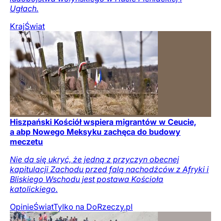
Ugłach.
Kraj
Świat
Hiszpański Kościół wspiera migrantów w Ceucie,
a abp Nowego Meksyku zachęca do budowy
meczetu
Nie da się ukryć, że jedną z przyczyn obecnej
kapitulacji Zachodu przed falą nachodźców z Afryki i
Bliskiego Wschodu jest postawa Kościoła
katolickiego.
Opinie
Świat
Tylko na DoRzeczy.pl