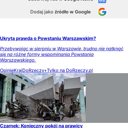
Dodaj jako
źródło w Google
Ukryta prawda o Powstaniu Warszawskim?
Przebywając w sierpniu w Warszawie, trudno nie natknąć
się na różne formy wspominania Powstania
Warszawskiego.
Opinie
Kraj
DoRzeczy+
Tylko na DoRzeczy.pl
Czarnek: Konieczny pokój na prawicy