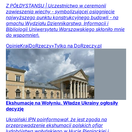
Z PÓŁDYSTANSU | Uczestnictwo w ceremonii
zawieszenia wiechy - symbolizującej osiągnięcie
najwyższego punktu konstrukcyjnego budowli - na
gmachu Wydziału Dziennikarstwa, Informacji i
Bibliologii Uniwersytetu Warszawskiego skłoniło mnie
do wspomnień.
Opinie
Kraj
DoRzeczy+
Tylko na DoRzeczy.pl
Ekshumacje na Wołyniu. Władze Ukrainy ogłosiły
decyzję
Ukraiński IPN poinformował, że jest zgoda na
przeprowadzenie ekshumacji polskich ofiar
ludobójstwa wołyńskiego w Hucie Pieniackiej i