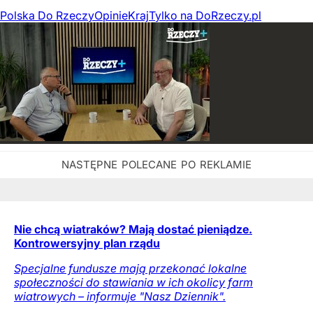
Polska Do Rzeczy
Opinie
Kraj
Tylko na DoRzeczy.pl
Nie chcą wiatraków? Mają dostać pieniądze.
Kontrowersyjny plan rządu
Specjalne fundusze mają przekonać lokalne
społeczności do stawiania w ich okolicy farm
wiatrowych – informuje "Nasz Dziennik".