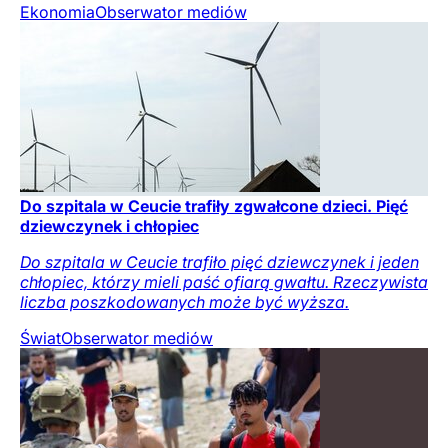
Ekonomia
Obserwator mediów
Do szpitala w Ceucie trafiły zgwałcone dzieci. Pięć
dziewczynek i chłopiec
Do szpitala w Ceucie trafiło pięć dziewczynek i jeden
chłopiec, którzy mieli paść ofiarą gwałtu. Rzeczywista
liczba poszkodowanych może być wyższa.
Świat
Obserwator mediów