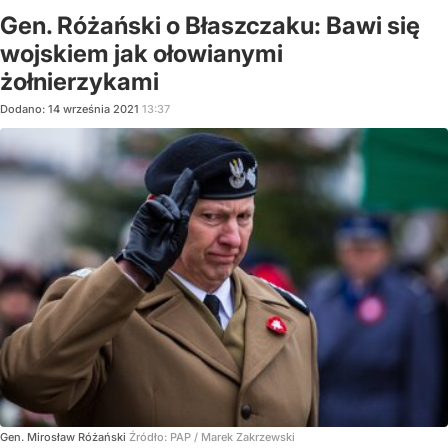
Gen. Różański o Błaszczaku: Bawi się
wojskiem jak ołowianymi
żołnierzykami
Dodano:
14
września
2021
13:37
Gen. Mirosław Różański
Źródło:
PAP
/
Marek Zakrzewski