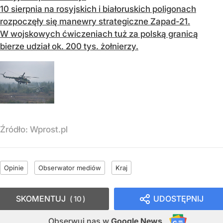
10 sierpnia na rosyjskich i białoruskich poligonach
rozpoczęły się manewry strategiczne Zapad-21.
W wojskowych ćwiczeniach tuż za polską granicą
bierze udział ok. 200 tys. żołnierzy.
Źródło:
Wprost.pl
Opinie
Obserwator mediów
Kraj
SKOMENTUJ
UDOSTĘPNIJ
10
Obserwuj nas
w
Google News