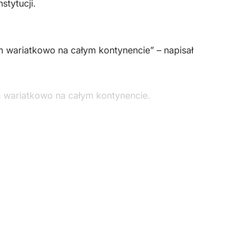
tytucji.
m wariatkowo na całym kontynencie” – napisał
m wariatkowo na całym kontynencie.