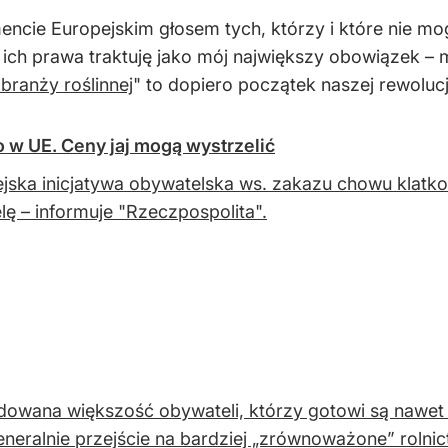
encie Europejskim głosem tych, którzy i które nie m
 ich prawa traktuję jako mój największy obowiązek –
 branży roślinnej
" to dopiero początek naszej rewolucj
 w UE. Ceny jaj mogą wystrzelić
jska inicjatywa obywatelska ws. zakazu chowu klat
lę – informuje "Rzeczpospolita".
owana większość obywateli, którzy gotowi są nawet
neralnie przejście na bardziej „zrównoważone” rolnict