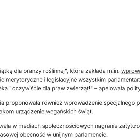
ątkę dla branży roślinnej", która zakłada m.in.
wprowa
 merytoryczne i legislacyjne wszystkim parlamentarz
ka i oczywiście dla praw zwierząt!" – apelowała polit
onia proponowała również wprowadzenie specjalnego
p
lakom urządzenie
wegańskich świąt
.
wała w mediach społecznościowych nagranie zatytułow
zasowej obecność w unijnym parlamencie.