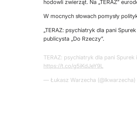
hodowli zwierząt. Na „TERAZ” eurod
W mocnych słowach pomysły polity
„TERAZ: psychiatryk dla pani Spurek
publicysta „Do Rzeczy”.
TERAZ: psychiatryk dla pani Spurek 
https://t.co/g5iKdJeY9L
— Łukasz Warzecha (@lkwarzecha)