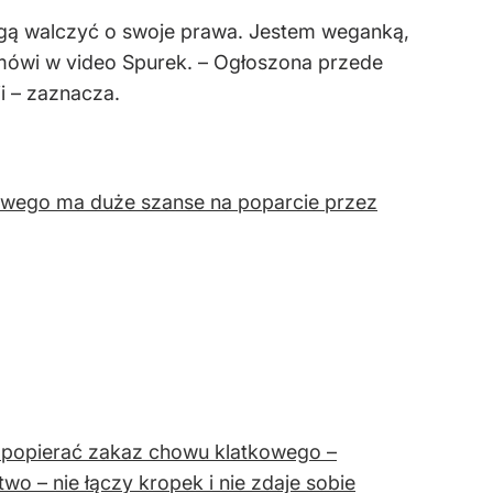
ogą walczyć o swoje prawa. Jestem weganką,
 mówi w video Spurek. – Ogłoszona przede
i – zaznacza.
kowego ma duże szanse na poparcie przez
 popierać zakaz chowu klatkowego –
wo – nie łączy kropek i nie zdaje sobie