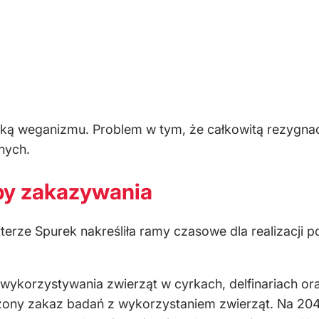
rką weganizmu. Problem w tym, że całkowitą rezygna
nych.
py zakazywania
erze Spurek nakreśliła ramy czasowe dla realizacji 
wykorzystywania zwierząt w cyrkach, delfinariach o
zony zakaz badań z wykorzystaniem zwierząt. Na 2040