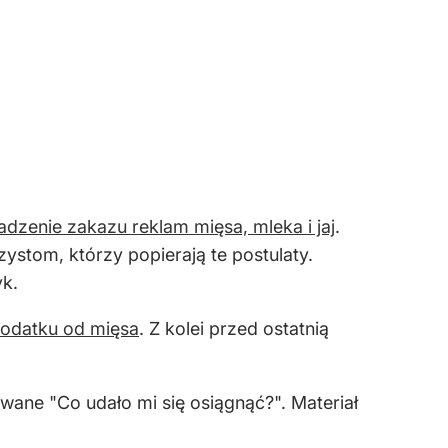
dzenie zakazu reklam mięsa, mleka i jaj
.
ystom, którzy popierają te postulaty.
yk.
odatku od mięsa
. Z kolei przed ostatnią
ane "Co udało mi się osiągnąć?". Materiał