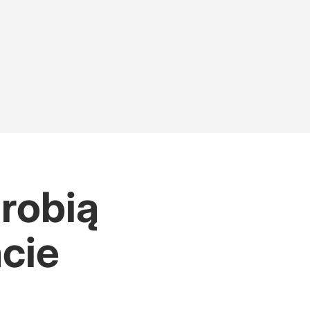
robią
cie