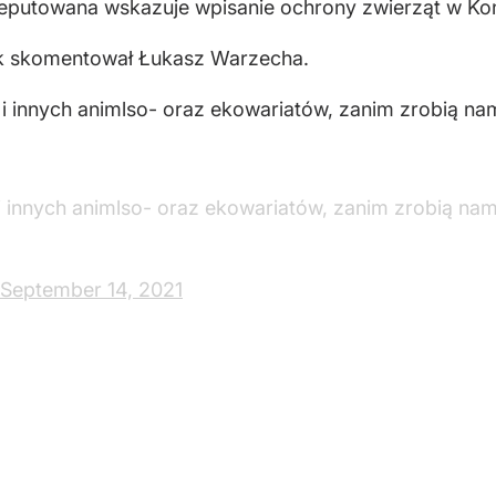
eputowana wskazuje wpisanie ochrony zwierząt w Kons
k skomentował Łukasz Warzecha.
 i innych animlso- oraz ekowariatów, zanim zrobią na
i innych animlso- oraz ekowariatów, zanim zrobią na
September 14, 2021