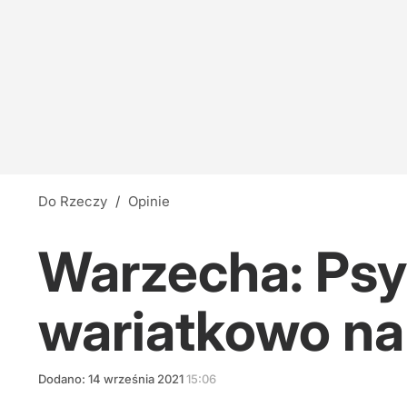
Do Rzeczy
/
Opinie
Warzecha: Psy
wariatkowo na
Dodano:
14
września
2021
15:06