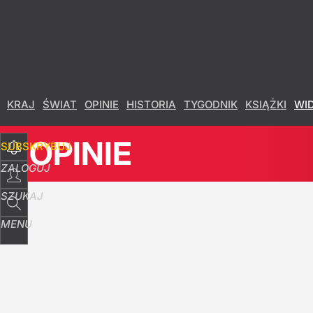
Udostępnij
36
Skomentuj
KRAJ
ŚWIAT
OPINIE
HISTORIA
TYGODNIK
KSIĄŻKI
WI
OPINIE
SUBSKRYBUJ
ZALOGUJ
SZUKAJ
MENU