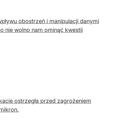
 wpływu obostrzeń i manipulacji danymi
o nie wolno nam ominąć kwestii
acie ostrzegła przed zagrożeniem
mikron.