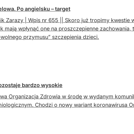
lowa. Po angielsku – target
ik Zarazy | Wpis nr 655 || Skoro już tropimy kwestie
ak mają wpłynąć one na proszczepienne zachowania, t
wolnego przymusu” szczepienia dzieci.
zostaje bardzo wysokie
wa Organizacja Zdrowia w środę w wydanym komunik
iologicznym. Chodzi o nowy wariant koronawirusa O