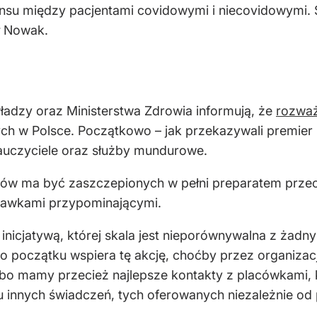
nsu między pacjentami covidowymi i niecovidowymi. 
ł Nowak.
ładzy oraz Ministerstwa Zdrowia informują, że
rozważ
h w Polsce. Początkowo – jak przekazywali premier 
 nauczyciele oraz służby mundurowe.
aków ma być zaszczepionych w pełni preparatem prze
a dawkami przypominającymi.
inicjatywą, której skala jest nieporównywalna z żad
ego początku wspiera tę akcję, choćby przez organiz
o mamy przecież najlepsze kontakty z placówkami, kt
 innych świadczeń, tych oferowanych niezależnie od 