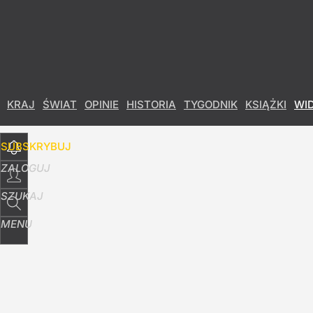
Udostępnij
6
Skomentuj
KRAJ
ŚWIAT
OPINIE
HISTORIA
TYGODNIK
KSIĄŻKI
WI
SUBSKRYBUJ
ZALOGUJ
SZUKAJ
MENU