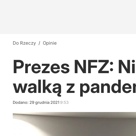
Do Rzeczy
/
Opinie
Prezes NFZ: Ni
walką z pande
Dodano:
29
grudnia
2021
9:53