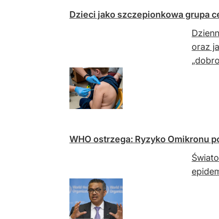
Dzieci jako szczepionkowa grupa ce
Dzienn
oraz j
„dobro
WHO ostrzega: Ryzyko Omikronu po
Świato
epidem