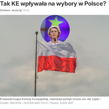
Tak KE wpływała na wybory w Polsce?
Dodano:
wczoraj
14:02
Przewodnicząca Komisji Europejskiej, niemiecka polityk Ursula von der Leyen
/
Źródło:
PAP/EPA
/
OLIVIER MATTHYS / Pexels, SHOX ART