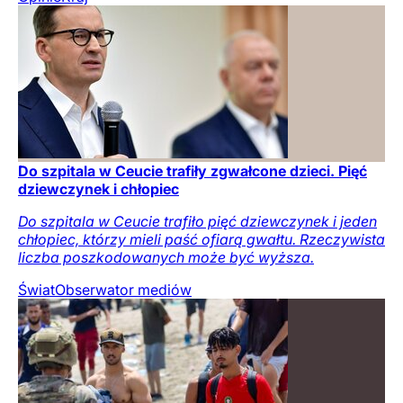
Do szpitala w Ceucie trafiły zgwałcone dzieci. Pięć
dziewczynek i chłopiec
Do szpitala w Ceucie trafiło pięć dziewczynek i jeden
chłopiec, którzy mieli paść ofiarą gwałtu. Rzeczywista
liczba poszkodowanych może być wyższa.
Świat
Obserwator mediów