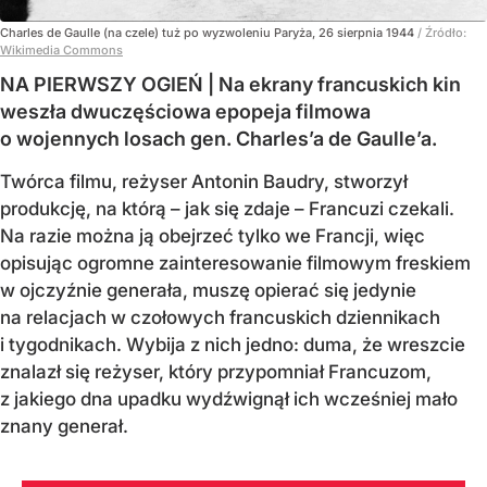
Charles de Gaulle (na czele) tuż po wyzwoleniu Paryża, 26 sierpnia 1944
/ Źródło:
Wikimedia Commons
NA PIERWSZY OGIEŃ | Na ekrany francuskich kin
weszła dwuczęściowa epopeja filmowa
o wojennych losach gen. Charles’a de Gaulle’a.
Twórca filmu, reżyser Antonin Baudry, stworzył
produkcję, na którą – jak się zdaje – Francuzi czekali.
Na razie można ją obejrzeć tylko we Francji, więc
opisując ogromne zainteresowanie filmowym freskiem
w ojczyźnie generała, muszę opierać się jedynie
na relacjach w czołowych francuskich dziennikach
i tygodnikach. Wybija z nich jedno: duma, że wreszcie
znalazł się reżyser, który przypomniał Francuzom,
z jakiego dna upadku wydźwignął ich wcześniej mało
znany generał.