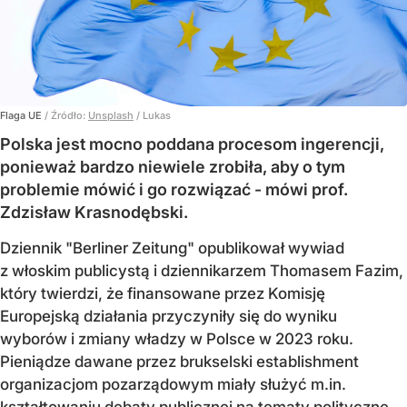
Flaga UE
/ Źródło:
Unsplash
/
Lukas
Polska jest mocno poddana procesom ingerencji,
ponieważ bardzo niewiele zrobiła, aby o tym
problemie mówić i go rozwiązać - mówi prof.
Zdzisław Krasnodębski.
Dziennik "Berliner Zeitung" opublikował wywiad
z włoskim publicystą i dziennikarzem Thomasem Fazim,
który twierdzi, że finansowane przez Komisję
Europejską działania przyczyniły się do wyniku
wyborów i zmiany władzy w Polsce w 2023 roku.
Pieniądze dawane przez brukselski establishment
organizacjom pozarządowym miały służyć m.in.
kształtowaniu debaty publicznej na tematy polityczne