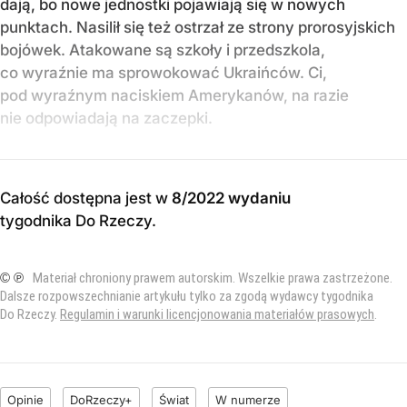
dają, bo nowe jednostki pojawiają się w nowych
punktach. Nasilił się też ostrzał ze strony prorosyjskich
bojówek. Atakowane są szkoły i przedszkola,
co wyraźnie ma sprowokować Ukraińców. Ci,
pod wyraźnym naciskiem Amerykanów, na razie
nie odpowiadają na zaczepki.
Całość dostępna jest w
8/2022 wydaniu
tygodnika Do Rzeczy
.
© ℗
Materiał chroniony prawem autorskim. Wszelkie prawa zastrzeżone.
Dalsze rozpowszechnianie artykułu tylko za zgodą wydawcy tygodnika
Do Rzeczy.
Regulamin i warunki licencjonowania materiałów prasowych
.
Opinie
DoRzeczy+
Świat
W numerze