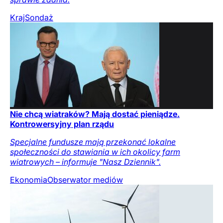
Kraj
Sondaż
Nie chcą wiatraków? Mają dostać pieniądze.
Kontrowersyjny plan rządu
Specjalne fundusze mają przekonać lokalne
społeczności do stawiania w ich okolicy farm
wiatrowych – informuje "Nasz Dziennik".
Ekonomia
Obserwator mediów