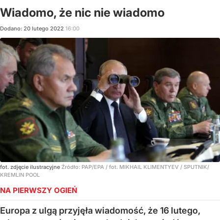
Wiadomo, że nic nie wiadomo
Dodano:
20
lutego
2022
16:00
fot. zdjęcie ilustracyjne
Źródło:
PAP/EPA
/
fot. MIKHAIL KLIMENTYEV / SPUTNIK/
KREMLIN POOL
NA PIERWSZY OGIEŃ
Europa z ulgą przyjęła wiadomość, że 16 lutego,