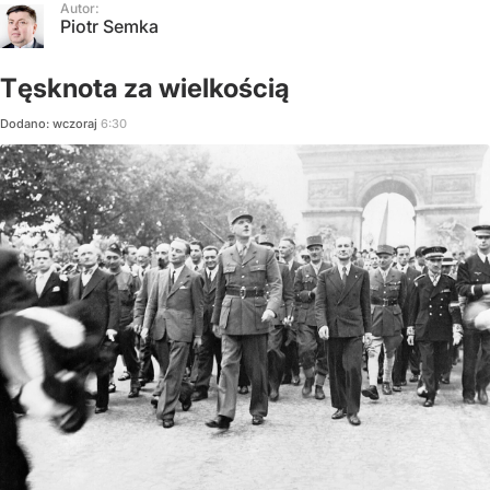
Autor:
Piotr Semka
Tęsknota za wielkością
Dodano:
wczoraj
6:30