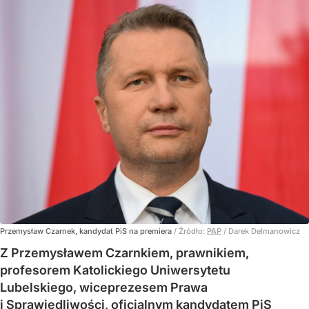
Przemysław Czarnek, kandydat PiS na premiera
/ Źródło:
PAP
/
Darek Delmanowicz
Z Przemysławem Czarnkiem, prawnikiem,
profesorem Katolickiego Uniwersytetu
Lubelskiego, wiceprezesem Prawa
i Sprawiedliwości, oficjalnym kandydatem PiS