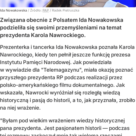
Ida Nowakowska
/ Źródło:
PAP
/
Radek Pietruszka
Związana obecnie z Polsatem Ida Nowakowska
podzieliła się swoimi przemyśleniami na temat
prezydenta Karola Nawrockiego.
Prezenterka i tancerka Ida Nowakowska poznała Karola
Nawrockiego, kiedy ten pełnił jeszcze funkcję prezesa
Instytutu Pamięci Narodowej. Jak powiedziała
w wywiadzie dla "Telemagazynu", miała okazję poznać
przyszłego prezydenta RP podczas realizacji przez
polsko-amerykańskiego filmu dokumentalnego. Jak
wskazała, Nawrocki wyróżniał się rozległą wiedzą
historyczną i pasją do historii, a to, jak przyznała, zrobiło
na niej wrażenie.
"Byłam pod wielkim wrażeniem wiedzy historycznej
pana prezydenta. Jest pasjonatem historii — podczas
tej rozmowy zaskoczył mnie tak wieloma rzeczami.