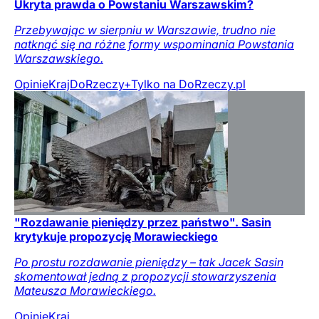
Ukryta prawda o Powstaniu Warszawskim?
Przebywając w sierpniu w Warszawie, trudno nie
natknąć się na różne formy wspominania Powstania
Warszawskiego.
Opinie
Kraj
DoRzeczy+
Tylko na DoRzeczy.pl
"Rozdawanie pieniędzy przez państwo". Sasin
krytykuje propozycję Morawieckiego
Po prostu rozdawanie pieniędzy – tak Jacek Sasin
skomentował jedną z propozycji stowarzyszenia
Mateusza Morawieckiego.
Opinie
Kraj