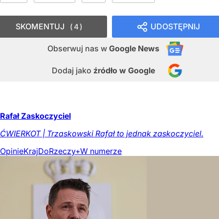
SKOMENTUJ
UDOSTĘPNIJ
4
Obserwuj nas
w
Google News
Dodaj jako
źródło w Google
Rafał Zaskoczyciel
ĆWIERKOT | Trzaskowski Rafał to jednak zaskoczyciel.
Opinie
Kraj
DoRzeczy+
W numerze