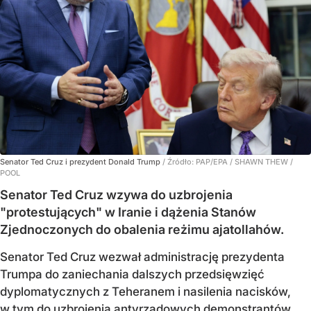
Senator Ted Cruz i prezydent Donald Trump
/ Źródło:
PAP/EPA
/
SHAWN THEW /
POOL
Senator Ted Cruz wzywa do uzbrojenia
"protestujących" w Iranie i dążenia Stanów
Zjednoczonych do obalenia reżimu ajatollahów.
Senator Ted Cruz wezwał administrację prezydenta
Trumpa do zaniechania dalszych przedsięwzięć
dyplomatycznych z Teheranem i nasilenia nacisków,
w tym do uzbrojenia antyrządowych demonstrantów.