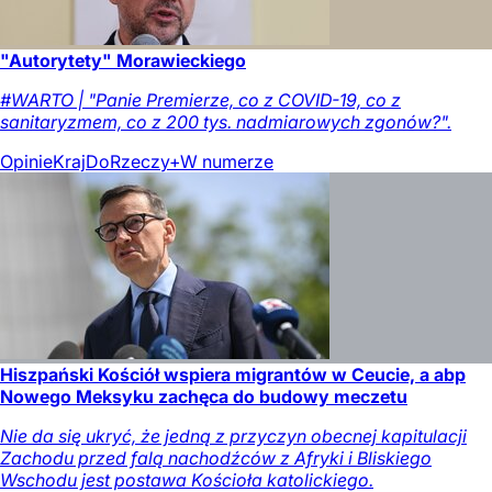
"Autorytety" Morawieckiego
#WARTO | "Panie Premierze, co z COVID-19, co z
sanitaryzmem, co z 200 tys. nadmiarowych zgonów?".
Opinie
Kraj
DoRzeczy+
W numerze
Hiszpański Kościół wspiera migrantów w Ceucie, a abp
Nowego Meksyku zachęca do budowy meczetu
Nie da się ukryć, że jedną z przyczyn obecnej kapitulacji
Zachodu przed falą nachodźców z Afryki i Bliskiego
Wschodu jest postawa Kościoła katolickiego.