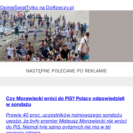
Opinie
Świat
Tylko na DoRzeczy.pl
Czy Morawiecki wróci do PiS? Polacy odpowiedzieli
w sondażu
Prawie 40 proc. uczestników najnowszego sondażu
uważa, że były premier Mateusz Morawiecki nie wróci
do PiS. Niemal tyle samo pytanych nie ma w tej
sprawie zdania.