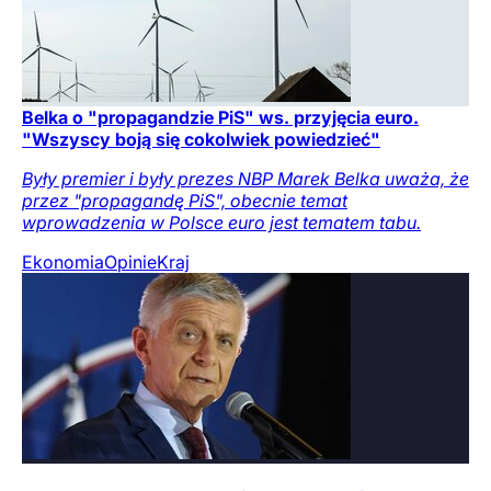
Belka o "propagandzie PiS" ws. przyjęcia euro.
"Wszyscy boją się cokolwiek powiedzieć"
Były premier i były prezes NBP Marek Belka uważa, że
przez "propagandę PiS", obecnie temat
wprowadzenia w Polsce euro jest tematem tabu.
Ekonomia
Opinie
Kraj