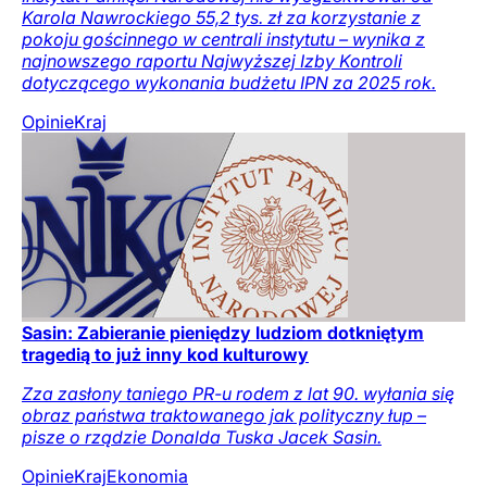
Karola Nawrockiego 55,2 tys. zł za korzystanie z
pokoju gościnnego w centrali instytutu – wynika z
najnowszego raportu Najwyższej Izby Kontroli
dotyczącego wykonania budżetu IPN za 2025 rok.
Opinie
Kraj
Sasin: Zabieranie pieniędzy ludziom dotkniętym
tragedią to już inny kod kulturowy
Zza zasłony taniego PR-u rodem z lat 90. wyłania się
obraz państwa traktowanego jak polityczny łup –
pisze o rządzie Donalda Tuska Jacek Sasin.
Opinie
Kraj
Ekonomia