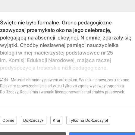
Święto nie było formalne. Grono pedagogiczne
zazwyczaj przemykało oko na jego celebrację,
polegającą na absencji lekcyjnej. Niemniej zdarzały się
wyjątki. Choćby niesławnej pamięci nauczycielka
biologii w mej macierzystej podstawówce nr 25
im. Komisji Edukacji Narodowej, mająca raczej
predyspozycja treserskie niźli pedagogiczne.
© ℗
Materiał chroniony prawem autorskim. Wszelkie prawa zastrzeżone.
Dalsze rozpowszechnianie artykułu tylko za zgodą wydawcy tygodnika
Do Rzeczy.
Regulamin i warunki licencjonowania materiałów prasowych
.
Opinie
DoRzeczy+
Kraj
Tylko na DoRzeczy.pl