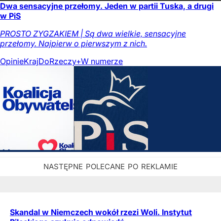
Dwa sensacyjne przełomy. Jeden w partii Tuska, a drugi
w PiS
PROSTO ZYGZAKIEM | Są dwa wielkie, sensacyjne
przełomy. Najpierw o pierwszym z nich.
Opinie
Kraj
DoRzeczy+
W numerze
Skandal w Niemczech wokół rzezi Woli. Instytut