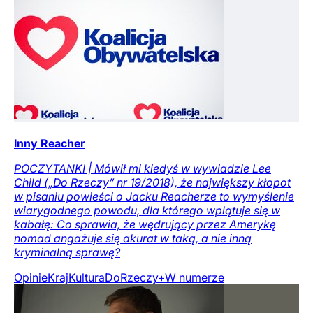
Inny Reacher
POCZYTANKI | Mówił mi kiedyś w wywiadzie Lee
Child („Do Rzeczy” nr 19/2018), że największy kłopot
w pisaniu powieści o Jacku Reacherze to wymyślenie
wiarygodnego powodu, dla którego wplątuje się w
kabałę: Co sprawia, że wędrujący przez Amerykę
nomad angażuje się akurat w taką, a nie inną
kryminalną sprawę?
Opinie
Kraj
Kultura
DoRzeczy+
W numerze