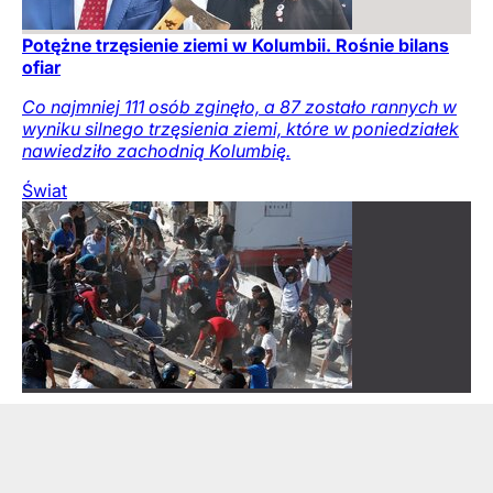
Potężne trzęsienie ziemi w Kolumbii. Rośnie bilans
ofiar
Co najmniej 111 osób zginęło, a 87 zostało rannych w
wyniku silnego trzęsienia ziemi, które w poniedziałek
nawiedziło zachodnią Kolumbię.
Świat