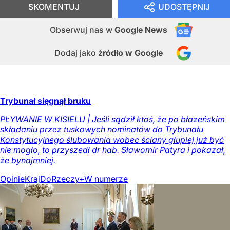
SKOMENTUJ
UDOSTĘPNIJ
Obserwuj nas
w
Google News
Dodaj jako
źródło w Google
Trybunał sięgnął bruku
PŁYWANIE W KISIELU | Jeśli sądził ktoś, że po błazeńskim
składaniu przez tuskowych nominatów do Trybunału
Konstytucyjnego ślubowania wobec ściany głupiej już być
nie mogło, to przyszedł dr hab. Sławomir Patyra i pokazał,
że bynajmniej.
Opinie
Kraj
DoRzeczy+
W numerze