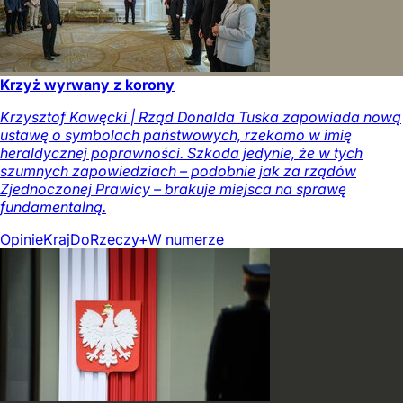
Krzyż wyrwany z korony
Krzysztof Kawęcki | Rząd Donalda Tuska zapowiada nową
ustawę o symbolach państwowych, rzekomo w imię
heraldycznej poprawności. Szkoda jedynie, że w tych
szumnych zapowiedziach – podobnie jak za rządów
Zjednoczonej Prawicy – brakuje miejsca na sprawę
fundamentalną.
Opinie
Kraj
DoRzeczy+
W numerze