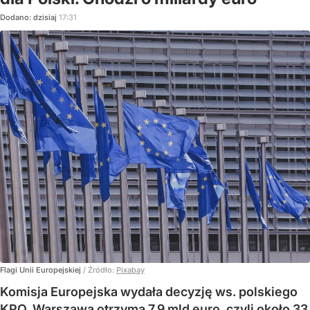
Dodano:
dzisiaj
17:31
Flagi Unii Europejskiej
/ Źródło:
Pixabay
Komisja Europejska wydała decyzję ws. polskiego
KPO. Warszawa otrzyma 7,9 mld euro, czyli około 33