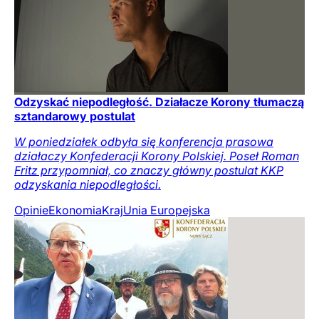
Odzyskać niepodległość. Działacze Korony tłumaczą
sztandarowy postulat
W poniedziałek odbyła się konferencja prasowa
działaczy Konfederacji Korony Polskiej. Poseł Roman
Fritz przypomniał, co znaczy główny postulat KKP
odzyskania niepodległości.
Opinie
Ekonomia
Kraj
Unia Europejska