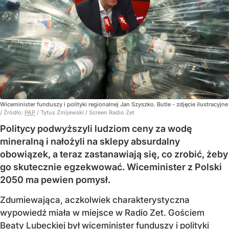
Wiceminister funduszy i polityki regionalnej Jan Szyszko. Butle - zdjęcie ilustracyjne
/ Źródło:
PAP
/
Tytus Żmijewski / Screen Radio Zet
Politycy podwyższyli ludziom ceny za wodę
mineralną i nałożyli na sklepy absurdalny
obowiązek, a teraz zastanawiają się, co zrobić, żeby
go skutecznie egzekwować. Wiceminister z Polski
2050 ma pewien pomysł.
Zdumiewająca, aczkolwiek charakterystyczna
wypowiedź miała w miejsce w Radio Zet. Gościem
Beaty Lubeckiej był wiceminister funduszy i polityki