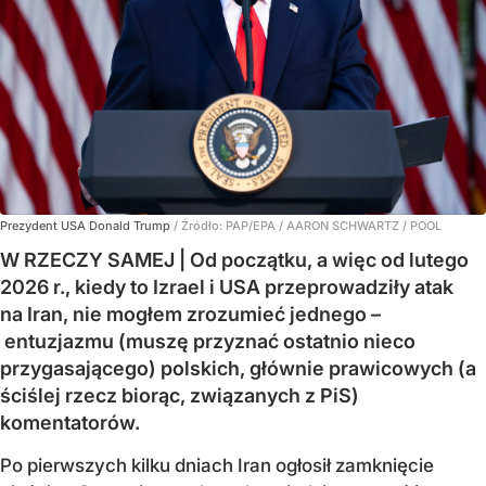
Prezydent USA Donald Trump
/ Źródło:
PAP/EPA
/
AARON SCHWARTZ / POOL
W RZECZY SAMEJ | Od początku, a więc od lutego
2026 r., kiedy to Izrael i USA przeprowadziły atak
na Iran, nie mogłem zrozumieć jednego –
entuzjazmu (muszę przyznać ostatnio nieco
przygasającego) polskich, głównie prawicowych (a
ściślej rzecz biorąc, związanych z PiS)
komentatorów.
Po pierwszych kilku dniach Iran ogłosił zamknięcie