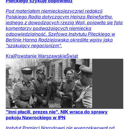
Pileckiego szykuje odpowiedź
Pod materiałem niemieckojęzycznej redakcji
Polskiego Radia dotyczącym Heinza Reinefartha,
jednego z dowodzących rzezią Woli, pojawiła się fala
komentarzy podważających niemiecką
odpowiedzialność. Szefowa Instytutu Pileckiego w
Berlinie Hanna Radziejowska określiła wpisy jako
"szokujący negacjonizm".
Kraj
Powstanie Warszawskie
Świat
"Inni płacili, prezes nie". NIK wraca do sprawy
pokoju Nawrockiego w IPN
Instytut Pamięci Narodowej nie wyegzekwował od