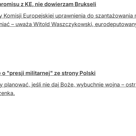
omisu z KE, nie dowierzam Brukseli
 Komisji Europejskiej uprawnienia do szantażowania
niać – uważa Witold Waszczykowski, eurodeputowany
 "presji militarnej" ze strony Polski
 planować, jeśli nie daj Boże, wybuchnie wojna – ostr
zenka.