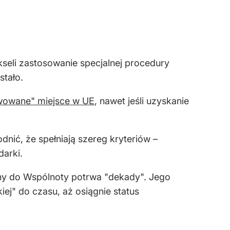
ukseli zastosowanie specjalnej procedury
stało.
wowane" miejsce w UE
, nawet jeśli uzyskanie
nić, że spełniają szereg kryteriów –
arki.
iny do Wspólnoty potrwa "dekady". Jego
ej" do czasu, aż osiągnie status