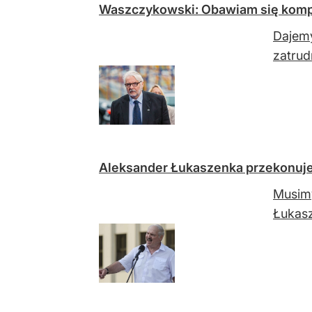
Waszczykowski: Obawiam się kompr
Dajemy
zatrud
Aleksander Łukaszenka przekonuje o
Musimy
Łukas