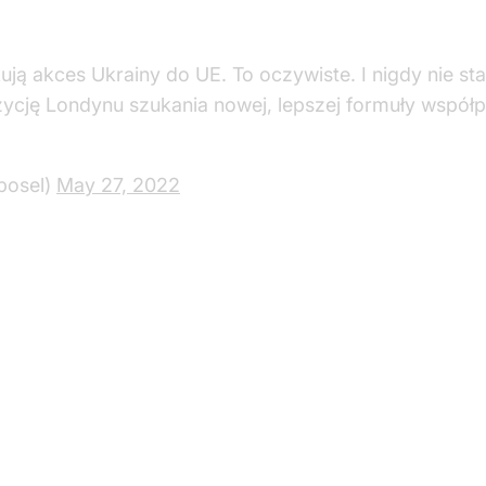
ują akces Ukrainy do UE. To oczywiste. I nigdy nie st
ycję Londynu szukania nowej, lepszej formuły współ
posel)
May 27, 2022