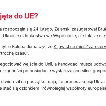
yjęta do UE?
óra rozpoczęła się 24 lutego, Zełenski zasugerował Br
Ukrainie członkostwa we Wspólnocie, ale tak się nie 
Dmytro Kułeba tłumaczył, że
Kijów chce mieć "zarezer
"trochę czasu".
negocjować wejście do Unii, a kandydaci muszą udowod
rządności po posiadanie wystarczająco silnej gospod
stwierdził na początku maja, że proces akcesji Ukra
 stać się członkiem "równoległej wspólnoty europejski