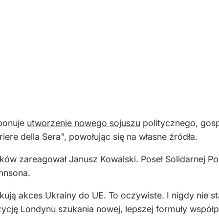
oponuje
utworzenie nowego sojuszu
politycznego, gos
iere della Sera", powołując się na własne źródła.
ów zareagował Janusz Kowalski. Poseł Solidarnej Pol
ohnsona.
kują akces Ukrainy do UE. To oczywiste. I nigdy nie s
cję Londynu szukania nowej, lepszej formuły współ