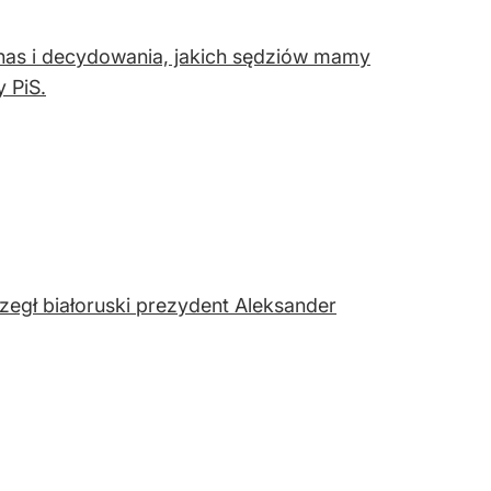
 nas i decydowania, jakich sędziów mamy
 PiS.
zegł białoruski prezydent Aleksander