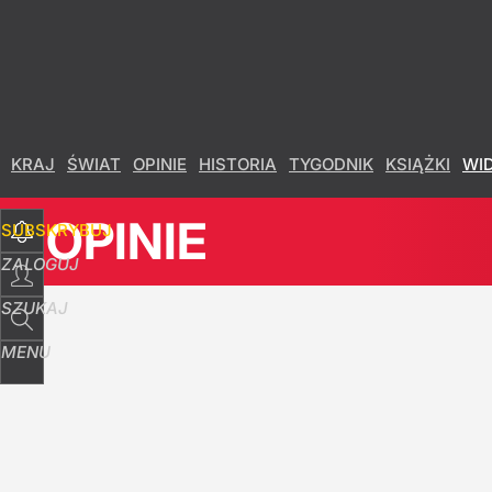
Udostępnij
13
Skomentuj
KRAJ
ŚWIAT
OPINIE
HISTORIA
TYGODNIK
KSIĄŻKI
WI
OPINIE
SUBSKRYBUJ
ZALOGUJ
SZUKAJ
MENU