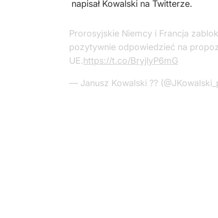
napisał Kowalski na Twitterze.
Prorosyjskie Niemcy i Francja zablok
pozytywnie odpowiedzieć na propoz
UE.
https://t.co/BryjlyP6mG
— Janusz Kowalski ?? (@JKowalski_