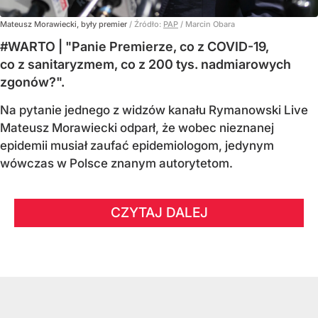
Mateusz Morawiecki, były premier
/ Źródło:
PAP
/
Marcin Obara
#WARTO | "Panie Premierze, co z COVID-19,
co z sanitaryzmem, co z 200 tys. nadmiarowych
zgonów?".
Na pytanie jednego z widzów kanału Rymanowski Live
Mateusz Morawiecki odparł, że wobec nieznanej
epidemii musiał zaufać epidemiologom, jedynym
wówczas w Polsce znanym autorytetom.
CZYTAJ DALEJ