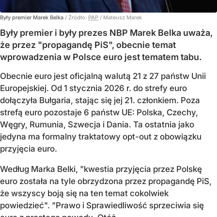
Były premier Marek Belka
/ Źródło:
PAP
/
Mateusz Marek
Były premier i były prezes NBP Marek Belka uważa,
że przez "propagandę PiS", obecnie temat
wprowadzenia w Polsce euro jest tematem tabu.
Obecnie euro jest oficjalną walutą 21 z 27 państw Unii
Europejskiej. Od 1 stycznia 2026 r. do strefy euro
dołączyła Bułgaria, stając się jej 21. członkiem.
Poza
strefą euro pozostaje 6 państw UE:
Polska, Czechy,
Węgry, Rumunia, Szwecja i Dania
. Ta ostatnia jako
jedyna ma formalny traktatowy opt-out z obowiązku
przyjęcia euro.
Według Marka Belki, "kwestia przyjęcia przez Polskę
euro została na tyle obrzydzona przez propagandę PiS,
że wszyscy boją się na ten temat cokolwiek
powiedzieć". "Prawo i Sprawiedliwość sprzeciwia się