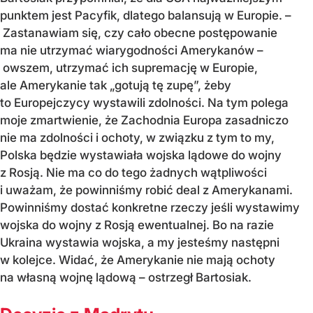
punktem jest Pacyfik, dlatego balansują w Europie. –
Zastanawiam się, czy cało obecne postępowanie
ma nie utrzymać wiarygodności Amerykanów –
owszem, utrzymać ich supremację w Europie,
ale Amerykanie tak „gotują tę zupę”, żeby
to Europejczycy wystawili zdolności. Na tym polega
moje zmartwienie, że Zachodnia Europa zasadniczo
nie ma zdolności i ochoty, w związku z tym to my,
Polska będzie wystawiała wojska lądowe do wojny
z Rosją. Nie ma co do tego żadnych wątpliwości
i uważam, że powinniśmy robić deal z Amerykanami.
Powinniśmy dostać konkretne rzeczy jeśli wystawimy
wojska do wojny z Rosją ewentualnej. Bo na razie
Ukraina wystawia wojska, a my jesteśmy następni
w kolejce. Widać, że Amerykanie nie mają ochoty
na własną wojnę lądową – ostrzegł Bartosiak.