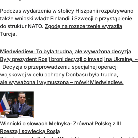
Podczas wydarzenia w stolicy Hiszpanii rozpatrywano
także wnioski władz Finlandii i Szwecji o przystąpienie
do struktur NATO.
Zgodę na rozszerzenie wyraziła
Turcja
.
Miedwiediew: To była trudna, ale wyważona decyzja
Były prezydent Rosji broni decyzji o inwazji na Ukrainę. –
Decyzja o przeprowadzeniu specjalnej operacji
wojskowej w celu ochrony Donbasu była trudna,
ale wyważona i wymuszona – mówił Miedwiediew.
Winnicki o słowach Melnyka: Zrównał Polskę z III
Rzeszą i sowiecką Rosją