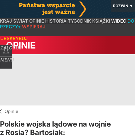
ROZWIŃ
▼
KRAJ
ŚWIAT
OPINIE
HISTORIA
TYGODNIK
KSIĄŻKI
WIDEO
DO
RZECZY+
WSPIERAJ
SUBSKRYBUJ
OPINIE
ZALOGUJ
MENU
Opinie
Polskie wojska lądowe na wojnie
z Rosją? Bartosiak: