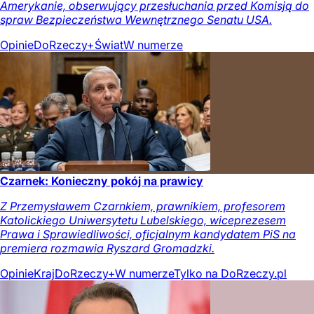
Amerykanie, obserwujący przesłuchania przed Komisją do
spraw Bezpieczeństwa Wewnętrznego Senatu USA.
Opinie
DoRzeczy+
Świat
W numerze
Czarnek: Konieczny pokój na prawicy
Z Przemysławem Czarnkiem, prawnikiem, profesorem
Katolickiego Uniwersytetu Lubelskiego, wiceprezesem
Prawa i Sprawiedliwości, oficjalnym kandydatem PiS na
premiera rozmawia Ryszard Gromadzki.
Opinie
Kraj
DoRzeczy+
W numerze
Tylko na DoRzeczy.pl