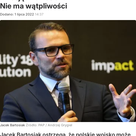
Nie ma wątpliwości
Dodano:
1
lipca
2022
14:37
Jacek Bartosiak
Źródło:
PAP
/
Andrzej Grygiel
Jacek Bartosiak ostrzega, że polskie wojsko może