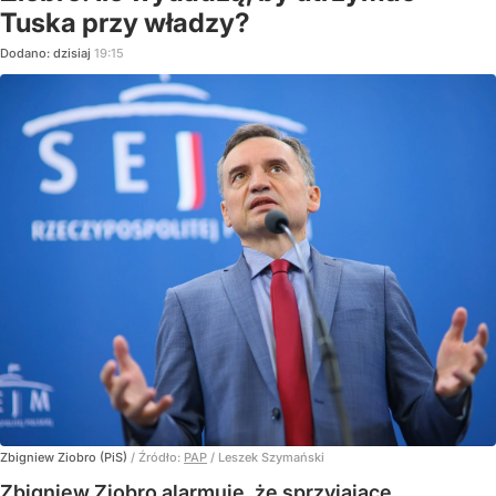
Tuska przy władzy?
Dodano:
dzisiaj
19:15
Zbigniew Ziobro (PiS)
/ Źródło:
PAP
/
Leszek Szymański
Zbigniew Ziobro alarmuje, że sprzyjające