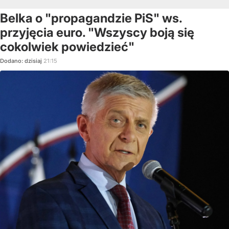
Belka o "propagandzie PiS" ws.
przyjęcia euro. "Wszyscy boją się
cokolwiek powiedzieć"
Dodano:
dzisiaj
21:15