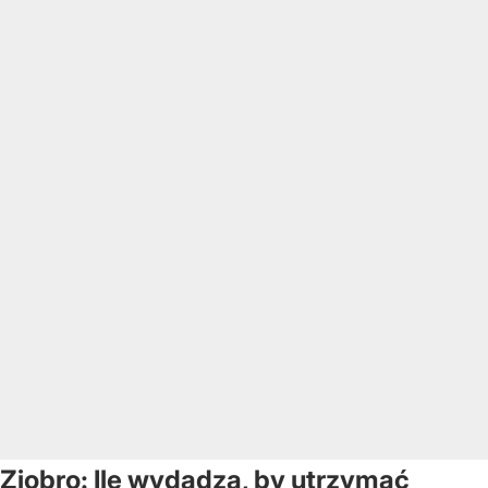
Ziobro: Ile wydadzą, by utrzymać