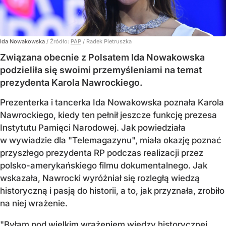
Ida Nowakowska
/ Źródło:
PAP
/
Radek Pietruszka
Związana obecnie z Polsatem Ida Nowakowska
podzieliła się swoimi przemyśleniami na temat
prezydenta Karola Nawrockiego.
Prezenterka i tancerka Ida Nowakowska poznała Karola
Nawrockiego, kiedy ten pełnił jeszcze funkcję prezesa
Instytutu Pamięci Narodowej. Jak powiedziała
w wywiadzie dla "Telemagazynu", miała okazję poznać
przyszłego prezydenta RP podczas realizacji przez
polsko-amerykańskiego filmu dokumentalnego. Jak
wskazała, Nawrocki wyróżniał się rozległą wiedzą
historyczną i pasją do historii, a to, jak przyznała, zrobiło
na niej wrażenie.
"Byłam pod wielkim wrażeniem wiedzy historycznej