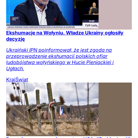
Ekshumacje na Wołyniu. Władze Ukrainy ogłosiły
decyzję
Ukraiński IPN poinformował, że jest zgoda na
przeprowadzenie ekshumacji polskich ofiar
ludobójstwa wołyńskiego w Hucie Pieniackiej i
Ugłach.
Kraj
Świat