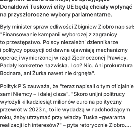
Donaldowi Tuskowi elity UE będą chciały wpłynąć
na przyszłoroczne wybory parlamentarne.
Były minister sprawiedliwości Zbigniew Ziobro napisał:
"Finansowanie kampanii wyborczej z zagranicy
to przestępstwo. Polscy niezależni dziennikarze
i politycy opozycji od dawna ujawniają mechanizmy
operacji wymierzonej w rząd Zjednoczonej Prawicy.
Padały konkretne nazwiska. I co? Nic. Ani prokuratura
Bodnara, ani Żurka nawet nie drgnęła".
Polityk PiS zauważa, że "teraz napisali o tym oficjalnie
sami Niemcy – i dalej cisza". "Skoro unijni politrucy
wyłożyli kilkadziesiąt milionów euro na polityczny
przewrót w 2023 r., to ile wydadzą w nadchodzącym
roku, żeby utrzymać przy władzy Tuska –gwaranta
realizacji ich interesów?" – pyta retorycznie Ziobro....