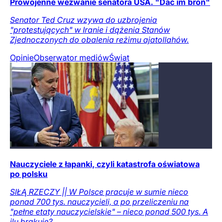
Prowojenne wezwanie senatora USA. "Dać im broń"
Senator Ted Cruz wzywa do uzbrojenia
"protestujących" w Iranie i dążenia Stanów
Zjednoczonych do obalenia reżimu ajatollahów.
Opinie
Obserwator mediów
Świat
Nauczyciele z łapanki, czyli katastrofa oświatowa
po polsku
SIŁĄ RZECZY || W Polsce pracuje w sumie nieco
ponad 700 tys. nauczycieli, a po przeliczeniu na
"pełne etaty nauczycielskie" – nieco ponad 500 tys. A
ilu brakuje?