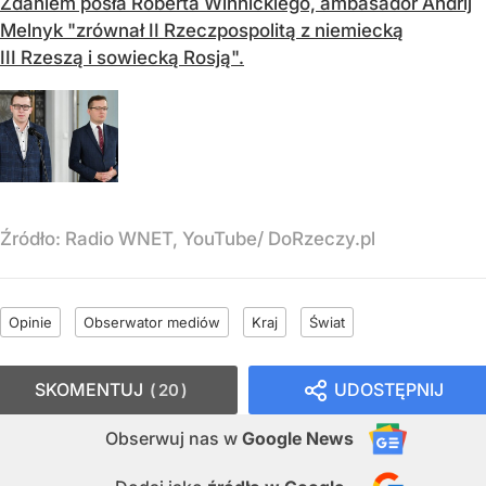
Zdaniem posła Roberta Winnickiego, ambasador Andrij
Melnyk "zrównał II Rzeczpospolitą z niemiecką
III Rzeszą i sowiecką Rosją".
Źródło:
Radio WNET, YouTube/ DoRzeczy.pl
Opinie
Obserwator mediów
Kraj
Świat
SKOMENTUJ
UDOSTĘPNIJ
20
Obserwuj nas
w
Google News