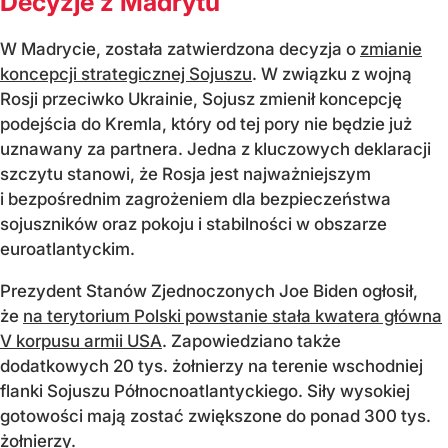
Decyzje z Madrytu
W Madrycie, została zatwierdzona decyzja o
zmianie
koncepcji strategicznej Sojuszu
. W związku z wojną
Rosji przeciwko Ukrainie, Sojusz zmienił koncepcję
podejścia do Kremla, który od tej pory nie będzie już
uznawany za partnera. Jedna z kluczowych deklaracji
szczytu stanowi, że Rosja jest najważniejszym
i bezpośrednim zagrożeniem dla bezpieczeństwa
sojuszników oraz pokoju i stabilności w obszarze
euroatlantyckim.
Prezydent Stanów Zjednoczonych Joe Biden ogłosił,
że
na terytorium Polski powstanie stała kwatera główna
V korpusu armii USA
. Zapowiedziano także
dodatkowych 20 tys. żołnierzy na terenie wschodniej
flanki Sojuszu Północnoatlantyckiego. Siły wysokiej
gotowości mają zostać zwiększone do ponad 300 tys.
żołnierzy.