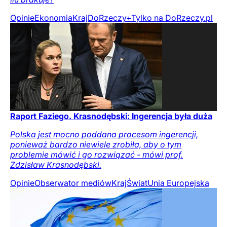
Opinie
Ekonomia
Kraj
DoRzeczy+
Tylko na DoRzeczy.pl
Raport Faziego. Krasnodębski: Ingerencja była duża
Polska jest mocno poddana procesom ingerencji,
ponieważ bardzo niewiele zrobiła, aby o tym
problemie mówić i go rozwiązać - mówi prof.
Zdzisław Krasnodębski.
Opinie
Obserwator mediów
Kraj
Świat
Unia Europejska