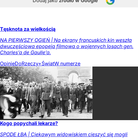
Dodaj jako
źródło w Google
Tęsknota za wielkością
NA PIERWSZY OGIEŃ | Na ekrany francuskich kin weszła
dwuczęściowa epopeja filmowa o wojennych losach gen.
Charles’a de Gaulle’a.
Opinie
DoRzeczy+
Świat
W numerze
Kogo popychali lekarze?
SPODE ŁBA | Ciekawym widowiskiem cieszyć się mogli