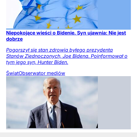
Niepokojące wieści o Bidenie. Syn ujawnia: Nie jest
dobrze
Pogorszył się stan zdrowia byłego prezydenta
Stanów Zjednoczonych, Joe Bidena. Poinformował o
tym jego syn, Hunter Biden.
Świat
Obserwator mediów