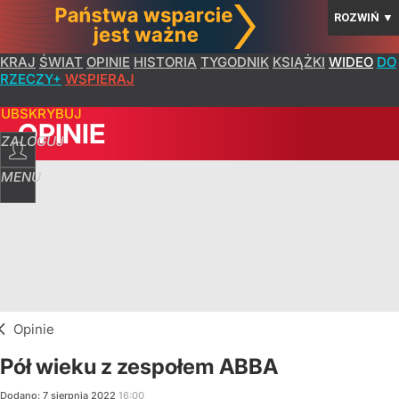
ROZWIŃ
▼
KRAJ
ŚWIAT
OPINIE
HISTORIA
TYGODNIK
KSIĄŻKI
WIDEO
DO
RZECZY+
WSPIERAJ
SUBSKRYBUJ
OPINIE
ZALOGUJ
MENU
Opinie
Pół wieku z zespołem ABBA
Dodano:
7
sierpnia
2022
16:00