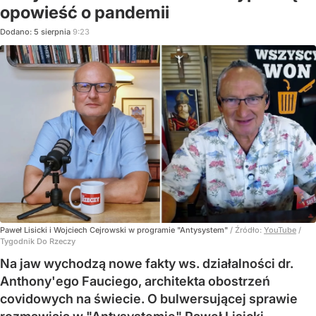
opowieść o pandemii
Dodano:
5
sierpnia
9:23
Paweł Lisicki i Wojciech Cejrowski w programie "Antysystem"
/ Źródło:
YouTube
/
Tygodnik Do Rzeczy
Na jaw wychodzą nowe fakty ws. działalności dr.
Anthony'ego Fauciego, architekta obostrzeń
covidowych na świecie. O bulwersującej sprawie