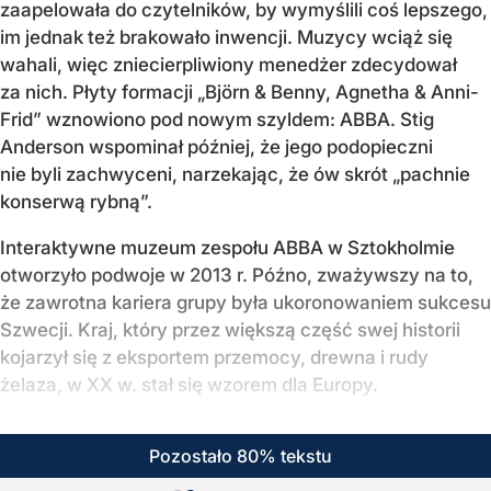
zaapelowała do czytelników, by wymyślili coś lepszego,
im jednak też brakowało inwencji. Muzycy wciąż się
wahali, więc zniecierpliwiony menedżer zdecydował
za nich. Płyty formacji „Björn & Benny, Agnetha & Anni-
Frid” wznowiono pod nowym szyldem: ABBA. Stig
Anderson wspominał później, że jego podopieczni
nie byli zachwyceni, narzekając, że ów skrót „pachnie
konserwą rybną”.
Interaktywne muzeum zespołu ABBA w Sztokholmie
otworzyło podwoje w 2013 r. Późno, zważywszy na to,
że zawrotna kariera grupy była ukoronowaniem sukcesu
Szwecji. Kraj, który przez większą część swej historii
kojarzył się z eksportem przemocy, drewna i rudy
żelaza, w XX w. stał się wzorem dla Europy.
Pozostało 80% tekstu