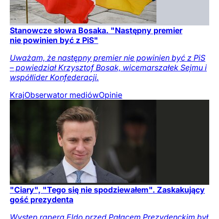
Stanowcze słowa Bosaka. "Następny premier
nie powinien być z PiS"
Uważam, że następny premier nie powinien być z PiS
– powiedział Krzysztof Bosak, wicemarszałek Sejmu i
współlider Konfederacji.
Kraj
Obserwator mediów
Opinie
"Ciary", "Tego się nie spodziewałem". Zaskakujący
gość prezydenta
Występ rapera Eldo przed Pałacem Prezydenckim był