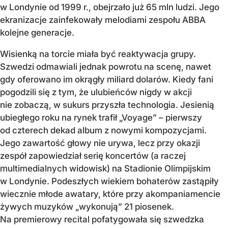
w Londynie od 1999 r., obejrzało już 65 mln ludzi. Jego
ekranizacje zainfekowały melodiami zespołu ABBA
kolejne generacje.
Wisienką na torcie miała być reaktywacja grupy.
Szwedzi odmawiali jednak powrotu na scenę, nawet
gdy oferowano im okrągły miliard dolarów. Kiedy fani
pogodzili się z tym, że ulubieńców nigdy w akcji
nie zobaczą, w sukurs przyszła technologia. Jesienią
ubiegłego roku na rynek trafił „Voyage” – pierwszy
od czterech dekad album z nowymi kompozycjami.
Jego zawartość głowy nie urywa, lecz przy okazji
zespół zapowiedział serię koncertów (a raczej
multimedialnych widowisk) na Stadionie Olimpijskim
w Londynie. Podeszłych wiekiem bohaterów zastąpiły
wiecznie młode awatary, które przy akompaniamencie
żywych muzyków „wykonują” 21 piosenek.
Na premierowy recital pofatygowała się szwedzka