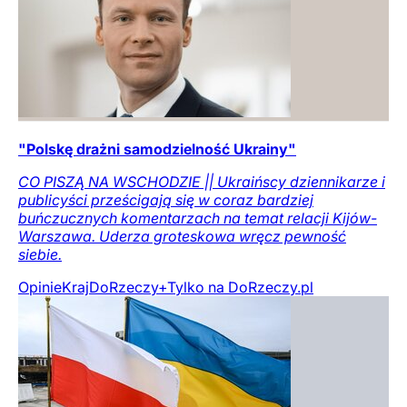
"Polskę drażni samodzielność Ukrainy"
CO PISZĄ NA WSCHODZIE || Ukraińscy dziennikarze i
publicyści prześcigają się w coraz bardziej
buńczucznych komentarzach na temat relacji Kijów-
Warszawa. Uderza groteskowa wręcz pewność
siebie.
Opinie
Kraj
DoRzeczy+
Tylko na DoRzeczy.pl