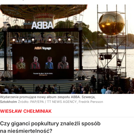
Wydarzenie promujące nowy album zespołu ABBA. Szwecja,
Sztokholm
Źródło:
PAP/EPA
/
TT NEWS AGENCY, Fredrik Persson
WIESŁAW CHEŁMINIAK
Czy giganci popkultury znaleźli sposób
na nieśmiertelność?