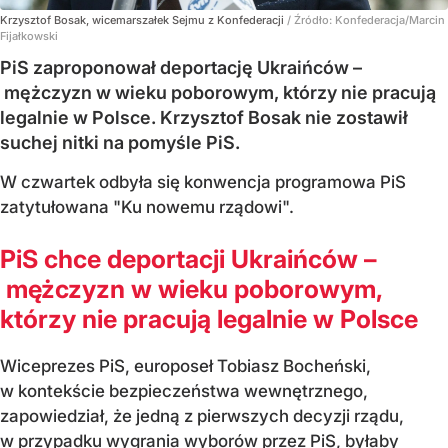
Krzysztof Bosak, wicemarszałek Sejmu z Konfederacji
/ Źródło:
Konfederacja/Marcin
Fijałkowski
PiS zaproponował deportację Ukraińców –
mężczyzn w wieku poborowym, którzy nie pracują
legalnie w Polsce. Krzysztof Bosak nie zostawił
suchej nitki na pomyśle PiS.
W czwartek odbyła się konwencja programowa PiS
zatytułowana "Ku nowemu rządowi".
PiS chce deportacji Ukraińców –
mężczyzn w wieku poborowym,
którzy nie pracują legalnie w Polsce
Wiceprezes PiS, europoseł Tobiasz Bocheński,
w kontekście bezpieczeństwa wewnętrznego,
zapowiedział, że jedną z pierwszych decyzji rządu,
w przypadku wygrania wyborów przez PiS, byłaby