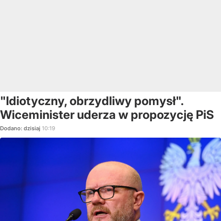
"Idiotyczny, obrzydliwy pomysł".
Wiceminister uderza w propozycję PiS
Dodano:
dzisiaj
10:19