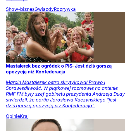
Show-biznes
Gwiazdy
Rozrywka
Mastalerek bez ogródek o PiS: Jest dziś gorszą
opozycją niż Konfederacja
Marcin Mastalerek ostro skrytykował Prawo i
Sprawiedliwość. W piątkowej rozmowie na antenie
RMF FM były szef gabinetu prezydenta Andrzeja Dudy
stwierdził, że partia Jarosława Kaczyńskiego "jest
dziś gorszą opozycją niż Konfederacja".
Opinie
Kraj