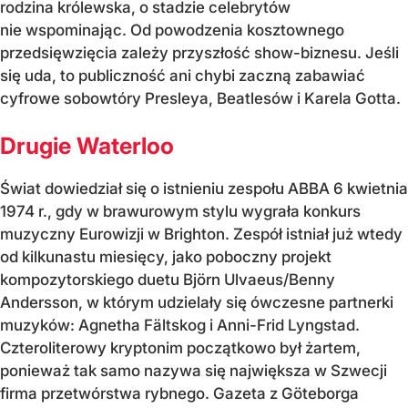
rodzina królewska, o stadzie celebrytów
nie wspominając. Od powodzenia kosztownego
przedsięwzięcia zależy przyszłość show-biznesu. Jeśli
się uda, to publiczność ani chybi zaczną zabawiać
cyfrowe sobowtóry Presleya, Beatlesów i Karela Gotta.
Drugie Waterloo
Świat dowiedział się o istnieniu zespołu ABBA 6 kwietnia
1974 r., gdy w brawurowym stylu wygrała konkurs
muzyczny Eurowizji w Brighton. Zespół istniał już wtedy
od kilkunastu miesięcy, jako poboczny projekt
kompozytorskiego duetu Björn Ulvaeus/Benny
Andersson, w którym udzielały się ówczesne partnerki
muzyków: Agnetha Fältskog i Anni-Frid Lyngstad.
Czteroliterowy kryptonim początkowo był żartem,
ponieważ tak samo nazywa się największa w Szwecji
firma przetwórstwa rybnego. Gazeta z Göteborga