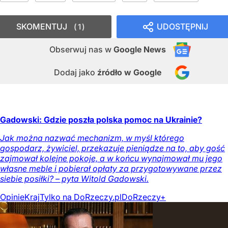
SKOMENTUJ
UDOSTĘPNIJ
1
Obserwuj nas
w
Google News
Dodaj jako
źródło w Google
Gadowski: Gdzie poszła polska pomoc na Ukrainie?
Jak można nazwać mechanizm, w myśl którego
gospodarz, żywiciel, przekazuje pieniądze na to, aby gość
zajmował kolejne pokoje, a w końcu wynajmował mu jego
własne meble i pobierał opłaty za przygotowywane przez
siebie posiłki? – pyta Witold Gadowski.
Opinie
Kraj
Tylko na DoRzeczy.pl
DoRzeczy+