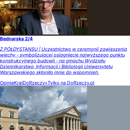
Bednarska 2/4
Z PÓŁDYSTANSU | Uczestnictwo w ceremonii zawieszenia
wiechy - symbolizującej osiągnięcie najwyższego punktu
konstrukcyjnego budowli - na gmachu Wydziału
Dziennikarstwa, Informacji i Bibliologii Uniwersytetu
Warszawskiego skłoniło mnie do wspomnień.
Opinie
Kraj
DoRzeczy+
Tylko na DoRzeczy.pl