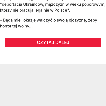
"deportacja Ukraińców, mężczyzn w wieku poborowym,
którzy nie pracują legalnie w Polsce".
– Będą mieli okazję walczyć o swoją ojczyznę, żeby
horror tej wojny...
CZYTAJ DALEJ