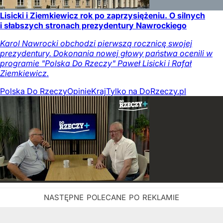
Lisicki i Ziemkiewicz rok po zaprzysiężeniu. O silnych
i słabszych stronach prezydentury Nawrockiego
Karol Nawrocki obchodzi pierwszą rocznicę swojej
prezydentury. Dokonania nowej głowy państwa ocenili w
programie "Polska Do Rzeczy" Paweł Lisicki i Rafał
Ziemkiewicz.
Polska Do Rzeczy
Opinie
Kraj
Tylko na DoRzeczy.pl