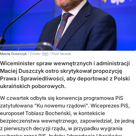
Maciej Duszczyk
/ Źródło:
PAP
/
Piotr Nowak
Wiceminister spraw wewnętrznych i administracji
Maciej Duszczyk ostro skrytykował propozycję
Prawa i Sprawiedliwości, aby deportować z Polski
ukraińskich poborowych.
W czwartek odbyła się konwencja programowa PiS
zatytułowana "Ku nowemu rządowi". Wiceprezes PiS,
europoseł Tobiasz Bocheński, w kontekście
bezpieczeństwa wewnętrznego, zapowiedział, że jedną
z pierwszych decyzji rządu, w przypadku wygrania
wyborów przez PiS, byłaby "
deportacja Ukraińców,