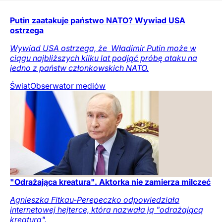
Putin zaatakuje państwo NATO? Wywiad USA
ostrzega
Wywiad USA ostrzega, że ​ Władimir Putin może w
ciągu najbliższych kilku lat podjąć próbę ataku na
jedno z państw członkowskich NATO.
Świat
Obserwator mediów
"Odrażająca kreatura". Aktorka nie zamierza milczeć
Agnieszka Fitkau-Perepeczko odpowiedziała
internetowej hejterce, która nazwała ją "odrażającą
kreaturą".