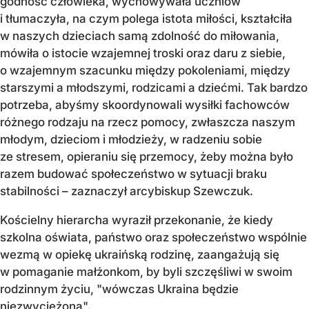
godność człowieka, wychowywała uczniów
i tłumaczyła, na czym polega istota miłości, kształciła
w naszych dzieciach samą zdolność do miłowania,
mówiła o istocie wzajemnej troski oraz daru z siebie,
o wzajemnym szacunku między pokoleniami, między
starszymi a młodszymi, rodzicami a dziećmi. Tak bardzo
potrzeba, abyśmy skoordynowali wysiłki fachowców
różnego rodzaju na rzecz pomocy, zwłaszcza naszym
młodym, dzieciom i młodzieży, w radzeniu sobie
ze stresem, opieraniu się przemocy, żeby można było
razem budować społeczeństwo w sytuacji braku
stabilności – zaznaczył arcybiskup Szewczuk.
Kościelny hierarcha wyraził przekonanie, że kiedy
szkolna oświata, państwo oraz społeczeństwo wspólnie
wezmą w opiekę ukraińską rodzinę, zaangażują się
w pomaganie małżonkom, by byli szczęśliwi w swoim
rodzinnym życiu, "wówczas Ukraina będzie
niezwyciężona".