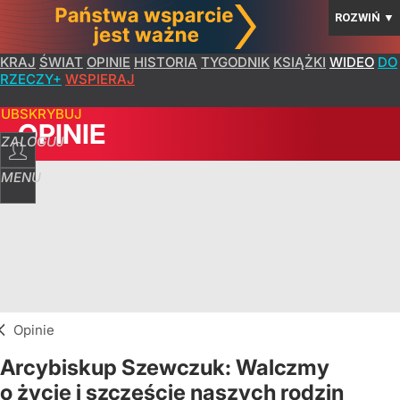
ROZWIŃ
▼
KRAJ
ŚWIAT
OPINIE
HISTORIA
TYGODNIK
KSIĄŻKI
WIDEO
DO
RZECZY+
WSPIERAJ
SUBSKRYBUJ
OPINIE
ZALOGUJ
MENU
Opinie
Arcybiskup Szewczuk: Walczmy
o życie i szczęście naszych rodzin