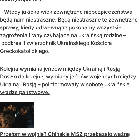
– Wtedy jakiekolwiek zewnętrzne niebezpieczeństwa
będą nam niestraszne. Będą niestraszne te zewnętrzne
sprawy, kiedy od wewnątrz pokonamy wszystkie
zagrożenia i rany czyhające na ukraińską rodzinę –
podkreślił zwierzchnik Ukraińskiego Kościoła
Greckokatolickiego.
Kolejna wymiana jeńców między Ukrainą i Rosją
Doszło do kolejnej wymiany jeńców wojennych między
Ukrainą i Rosją – poinformowały w sobotę ukraińskie
władze państwowe.
Przełom w wojnie? Chińskie MSZ przekazało ważną