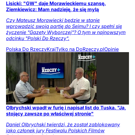
Lisicki: "GW" daje Morawieckiemu szansę.
Ziemkiewicz: Mam nadzieję, że się mylą
Czy Mateusz Morawiecki będzie w stanie
wprowadzić swoją partię do Sejmu? I czy spełni się
życzenie "Gazety Wyborczej"? O tym w najnowszym
odcinku "Polski Do Rzeczy".
Polska Do Rzeczy
Kraj
Tylko na DoRzeczy.pl
Opinie
Olbrychski wpadł w furię i napisał list do Tuska. "Ja,
stojący zawsze po właściwej stronie"
Daniel Olbrychski twierdzi, że został zablokowany
jako członek jury Festiwalu Polskich Filmów