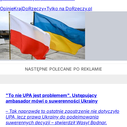
Opinie
Kraj
DoRzeczy+
Tylko na DoRzeczy.pl
"To nie UPA jest problemem". Ustępujący
ambasador mówi o suwerenności Ukrainy
– Tak naprawdę to ostatnie zaostrzenie nie dotyczyło
UPA, lecz prawa Ukrainy do podejmowania
suwerennych decyzji – stwierdził Wasyl Bodnar.