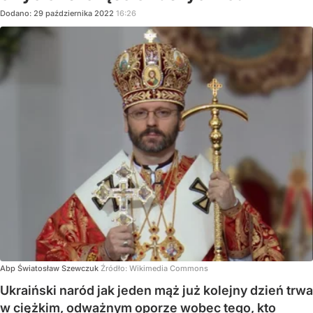
Dodano:
29
października
2022
16:26
Abp Światosław Szewczuk
Źródło:
Wikimedia Commons
Ukraiński naród jak jeden mąż już kolejny dzień trwa
w ciężkim, odważnym oporze wobec tego, kto