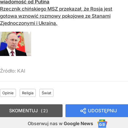
wiadomość od Putina
Rzecznik chińskiego MSZ przekazał, że Rosja jest
gotowa wznowić rozmowy pokojowe ze Stanami
Zjednoczonymi i Ukrainą.
Źródło:
KAI
Opinie
Religia
Świat
SKOMENTUJ
UDOSTĘPNIJ
2
Obserwuj nas
w
Google News