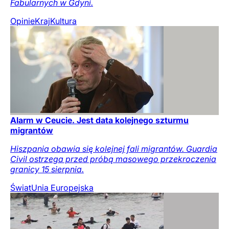
Fabularnych w Gdyni.
Opinie
Kraj
Kultura
Alarm w Ceucie. Jest data kolejnego szturmu
migrantów
Hiszpania obawia się kolejnej fali migrantów. Guardia
Civil ostrzega przed próbą masowego przekroczenia
granicy 15 sierpnia.
Świat
Unia Europejska