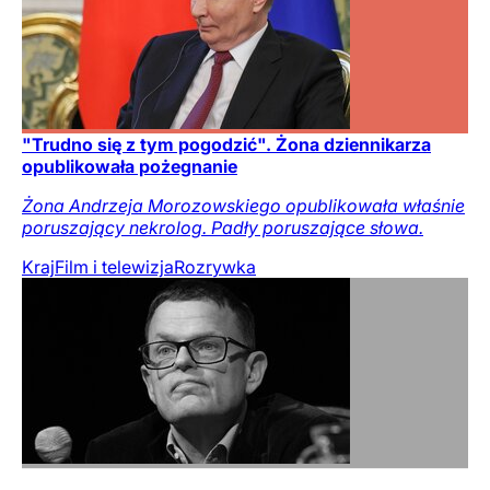
"Trudno się z tym pogodzić". Żona dziennikarza
opublikowała pożegnanie
Żona Andrzeja Morozowskiego opublikowała właśnie
poruszający nekrolog. Padły poruszające słowa.
Kraj
Film i telewizja
Rozrywka