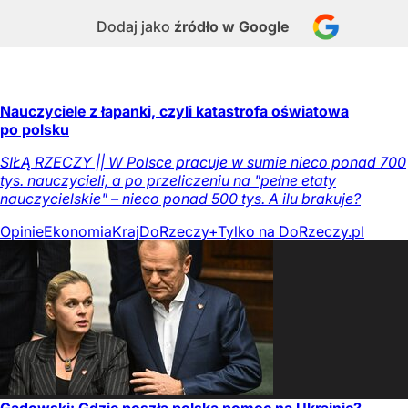
Dodaj jako
źródło w Google
Nauczyciele z łapanki, czyli katastrofa oświatowa
po polsku
SIŁĄ RZECZY || W Polsce pracuje w sumie nieco ponad 700
tys. nauczycieli, a po przeliczeniu na "pełne etaty
nauczycielskie" – nieco ponad 500 tys. A ilu brakuje?
Opinie
Ekonomia
Kraj
DoRzeczy+
Tylko na DoRzeczy.pl