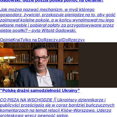
Gadowski: Gdzie poszła polska pomoc na Ukrainie?
Jak można nazwać mechanizm, w myśl którego
gospodarz, żywiciel, przekazuje pieniądze na to, aby gość
zajmował kolejne pokoje, a w końcu wynajmował mu jego
własne meble i pobierał opłaty za przygotowywane przez
siebie posiłki? – pyta Witold Gadowski.
Opinie
Kraj
Tylko na DoRzeczy.pl
DoRzeczy+
"Polskę drażni samodzielność Ukrainy"
CO PISZĄ NA WSCHODZIE || Ukraińscy dziennikarze i
publicyści prześcigają się w coraz bardziej buńczucznych
komentarzach na temat relacji Kijów-Warszawa. Uderza
groteskowa wręcz pewność siebie.