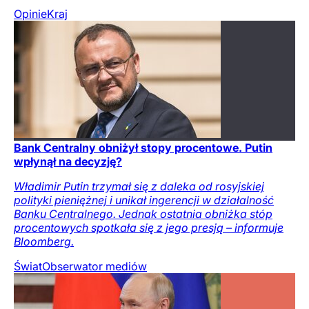
Opinie
Kraj
Bank Centralny obniżył stopy procentowe. Putin
wpłynął na decyzję?
Władimir Putin trzymał się z daleka od rosyjskiej
polityki pieniężnej i unikał ingerencji w działalność
Banku Centralnego. Jednak ostatnia obniżka stóp
procentowych spotkała się z jego presją – informuje
Bloomberg.
Świat
Obserwator mediów