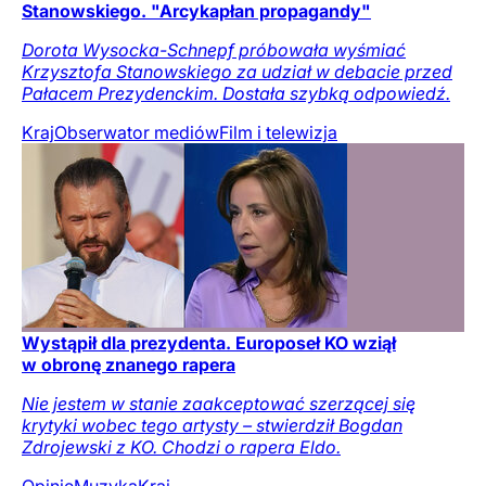
Stanowskiego. "Arcykapłan propagandy"
Dorota Wysocka-Schnepf próbowała wyśmiać
Krzysztofa Stanowskiego za udział w debacie przed
Pałacem Prezydenckim. Dostała szybką odpowiedź.
Kraj
Obserwator mediów
Film i telewizja
Wystąpił dla prezydenta. Europoseł KO wziął
w obronę znanego rapera
Nie jestem w stanie zaakceptować szerzącej się
krytyki wobec tego artysty – stwierdził Bogdan
Zdrojewski z KO. Chodzi o rapera Eldo.
Opinie
Muzyka
Kraj