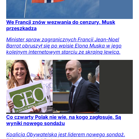
We Francji znów wezwania do cenzury. Musk
przeszkadza
Minister spraw zagranicznych Francji Jean-Noel
Barrot obruszył się po wpisie Elona Muska w jego
kolejnym internetowym starciu ze skrajną lewicą.
Co czwarty Polak nie wie, na kogo zagłosuje. Są
wyniki nowego sondażu
Koalicja Obywatelska jest liderem nowego sondaż.