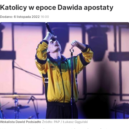
Katolicy w epoce Dawida apostaty
Dodano:
6
listopada
2022
16:00
Wokalista Dawid Podsiadło
Źródło:
PAP
/
Łukasz Gągulski