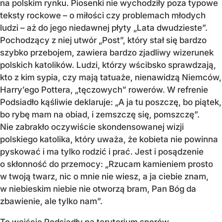
na polskim rynku. Piosenki nie wychodziły poza typowe
teksty rockowe – o miłości czy problemach młodych
ludzi – aż do jego niedawnej płyty „Lata dwudzieste”.
Pochodzący z niej utwór „Post”, który stał się bardzo
szybko przebojem, zawiera bardzo zjadliwy wizerunek
polskich katolików. Ludzi, którzy wścibsko sprawdzają,
kto z kim sypia, czy mają tatuaże, nienawidzą Niemców,
Harry’ego Pottera, „tęczowych” rowerów. W refrenie
Podsiadło kąśliwie deklaruje: „A ja tu poszczę, bo piątek,
bo rybę mam na obiad, i zemszczę się, pomszczę”.
Nie zabrakło oczywiście skondensowanej wizji
polskiego katolika, który uważa, że kobieta nie powinna
pyskować i ma tylko rodzić i prać. Jest i posądzenie
o skłonność do przemocy: „Rzucam kamieniem prosto
w twoją twarz, nic o mnie nie wiesz, a ja ciebie znam,
w niebieskim niebie nie otworzą bram, Pan Bóg da
zbawienie, ale tylko nam”.
To wejście Podsiadły na terytorium sporów