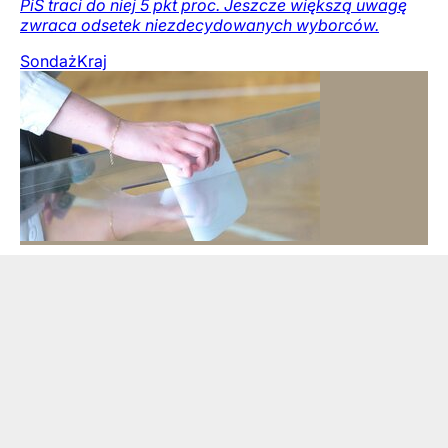
PiS traci do niej 5 pkt proc. Jeszcze większą uwagę
zwraca odsetek niezdecydowanych wyborców.
Sondaż
Kraj