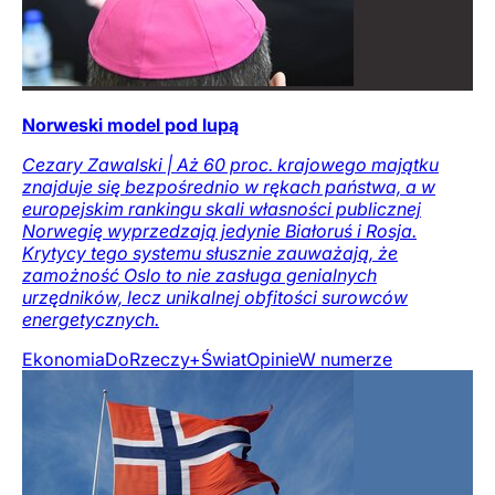
Norweski model pod lupą
Cezary Zawalski | Aż 60 proc. krajowego majątku
znajduje się bezpośrednio w rękach państwa, a w
europejskim rankingu skali własności publicznej
Norwegię wyprzedzają jedynie Białoruś i Rosja.
Krytycy tego systemu słusznie zauważają, że
zamożność Oslo to nie zasługa genialnych
urzędników, lecz unikalnej obfitości surowców
energetycznych.
Ekonomia
DoRzeczy+
Świat
Opinie
W numerze