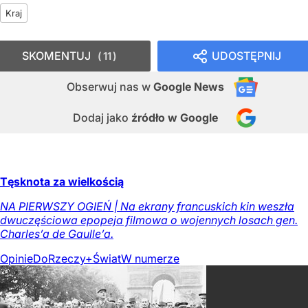
Kraj
SKOMENTUJ
UDOSTĘPNIJ
11
Obserwuj nas
w
Google News
Dodaj jako
źródło w Google
Tęsknota za wielkością
NA PIERWSZY OGIEŃ | Na ekrany francuskich kin weszła
dwuczęściowa epopeja filmowa o wojennych losach gen.
Charles’a de Gaulle’a.
Opinie
DoRzeczy+
Świat
W numerze