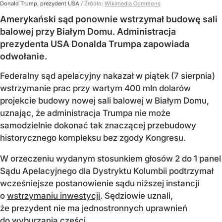
Donald Trump, prezydent USA
/ Źródło:
Wikimedia Commons
Amerykański sąd ponownie wstrzymał budowę sali
balowej przy Białym Domu. Administracja
prezydenta USA Donalda Trumpa zapowiada
odwołanie.
Federalny sąd apelacyjny nakazał w piątek (7 sierpnia)
wstrzymanie prac przy wartym 400 mln dolarów
projekcie budowy nowej sali balowej w Białym Domu,
uznając, że administracja Trumpa nie może
samodzielnie dokonać tak znaczącej przebudowy
historycznego kompleksu bez zgody Kongresu.
W orzeczeniu wydanym stosunkiem głosów 2 do 1 panel
Sądu Apelacyjnego dla Dystryktu Kolumbii podtrzymał
wcześniejsze postanowienie sądu niższej instancji
o
wstrzymaniu inwestycji
. Sędziowie uznali,
że prezydent nie ma jednostronnych uprawnień
do wyburzania części...