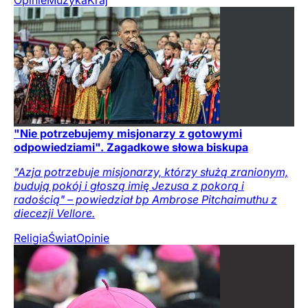
"Nie potrzebujemy misjonarzy z gotowymi
odpowiedziami". Zagadkowe słowa biskupa
"Azja potrzebuje misjonarzy, którzy służą zranionym,
budują pokój i głoszą imię Jezusa z pokorą i
radością" – powiedział bp Ambrose Pitchaimuthu z
diecezji Vellore.
Religia
Świat
Opinie