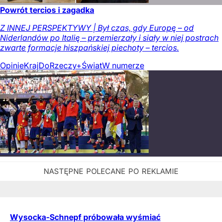
Powrót tercios i zagadka
Z INNEJ PERSPEKTYWY | Był czas, gdy Europę – od
Niderlandów po Italię – przemierzały i siały w niej postrach
zwarte formacje hiszpańskiej piechoty – tercios.
Opinie
Kraj
DoRzeczy+
Świat
W numerze
Wysocka-Schnepf próbowała wyśmiać