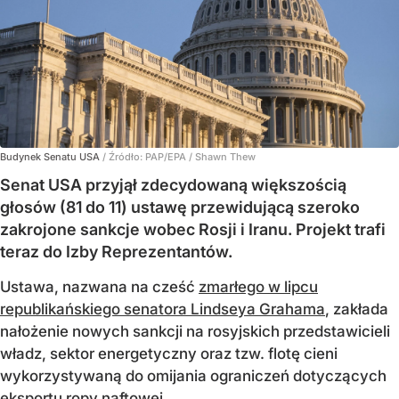
Budynek Senatu USA
/ Źródło:
PAP/EPA
/
Shawn Thew
Senat USA przyjął zdecydowaną większością
głosów (81 do 11) ustawę przewidującą szeroko
zakrojone sankcje wobec Rosji i Iranu. Projekt trafi
teraz do Izby Reprezentantów.
Ustawa, nazwana na cześć
zmarłego w lipcu
republikańskiego senatora Lindseya Grahama
, zakłada
nałożenie nowych sankcji na rosyjskich przedstawicieli
władz, sektor energetyczny oraz tzw. flotę cieni
wykorzystywaną do omijania ograniczeń dotyczących
eksportu ropy naftowej.