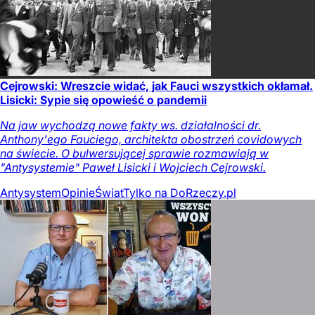
Cejrowski: Wreszcie widać, jak Fauci wszystkich okłamał.
Lisicki: Sypie się opowieść o pandemii
Na jaw wychodzą nowe fakty ws. działalności dr.
Anthony'ego Fauciego, architekta obostrzeń covidowych
na świecie. O bulwersującej sprawie rozmawiają w
"Antysystemie" Paweł Lisicki i Wojciech Cejrowski.
Antysystem
Opinie
Świat
Tylko na DoRzeczy.pl