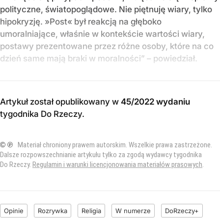
polityczne, światopoglądowe. Nie piętnuję wiary, tylko
hipokryzję. »Post« był reakcją na głęboko
umoralniające, właśnie w kontekście wartości wiary,
postawy prezentowane przez różne osoby, które na co
dzień same mają braki w moralności” – powiedział.
Artykuł został opublikowany w
45/2022 wydaniu
tygodnika Do Rzeczy
.
© ℗
Materiał chroniony prawem autorskim. Wszelkie prawa zastrzeżone.
Dalsze rozpowszechnianie artykułu tylko za zgodą wydawcy tygodnika
Do Rzeczy.
Regulamin i warunki licencjonowania materiałów prasowych
.
Opinie
Rozrywka
Religia
W numerze
DoRzeczy+