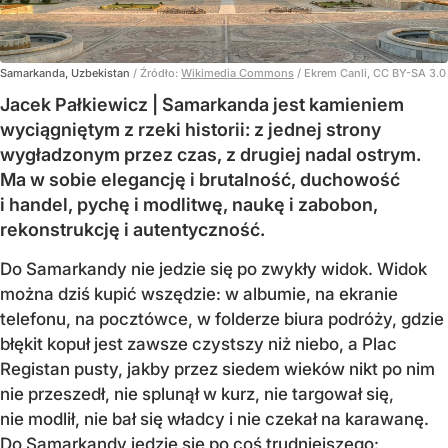
Samarkanda, Uzbekistan
/ Źródło:
Wikimedia Commons
/
Ekrem Canli, CC BY-SA 3.0
Jacek Pałkiewicz | Samarkanda jest kamieniem
wyciągniętym z rzeki historii: z jednej strony
wygładzonym przez czas, z drugiej nadal ostrym.
Ma w sobie elegancję i brutalność, duchowość
i handel, pychę i modlitwę, naukę i zabobon,
rekonstrukcję i autentyczność.
Do Samarkandy nie jedzie się po zwykły widok. Widok
można dziś kupić wszędzie: w albumie, na ekranie
telefonu, na pocztówce, w folderze biura podróży, gdzie
błękit kopuł jest zawsze czystszy niż niebo, a Plac
Registan pusty, jakby przez siedem wieków nikt po nim
nie przeszedł, nie splunął w kurz, nie targował się,
nie modlił, nie bał się władcy i nie czekał na karawanę.
Do Samarkandy jedzie się po coś trudniejszego: