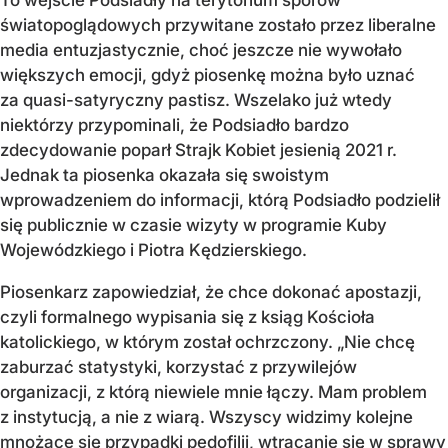
światopoglądowych przywitane zostało przez liberalne
media entuzjastycznie, choć jeszcze nie wywołało
większych emocji, gdyż piosenkę można było uznać
za quasi-satyryczny pastisz. Wszelako już wtedy
niektórzy przypominali, że Podsiadło bardzo
zdecydowanie poparł Strajk Kobiet jesienią 2021 r.
Jednak ta piosenka okazała się swoistym
wprowadzeniem do informacji, którą Podsiadło podzielił
się publicznie w czasie wizyty w programie Kuby
Wojewódzkiego i Piotra Kędzierskiego.
Piosenkarz zapowiedział, że chce dokonać apostazji,
czyli formalnego wypisania się z ksiąg Kościoła
katolickiego, w którym został ochrzczony. „Nie chcę
zaburzać statystyki, korzystać z przywilejów
organizacji, z którą niewiele mnie łączy. Mam problem
z instytucją, a nie z wiarą. Wszyscy widzimy kolejne
mnożące się przypadki pedofilii, wtrącanie się w sprawy