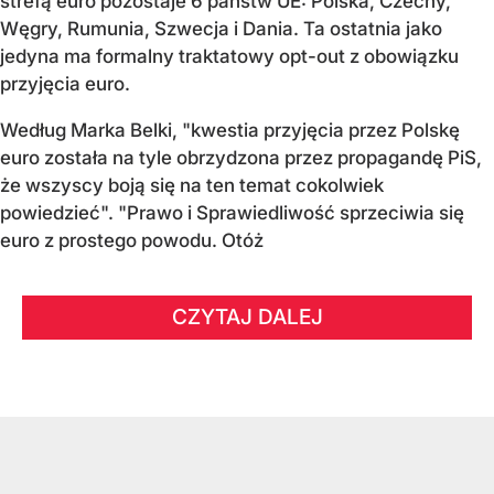
strefą euro pozostaje 6 państw UE:
Polska, Czechy,
Węgry, Rumunia, Szwecja i Dania
. Ta ostatnia jako
jedyna ma formalny traktatowy opt-out z obowiązku
przyjęcia euro.
Według Marka Belki, "kwestia przyjęcia przez Polskę
euro została na tyle obrzydzona przez propagandę PiS,
że wszyscy boją się na ten temat cokolwiek
powiedzieć". "Prawo i Sprawiedliwość sprzeciwia się
euro z prostego powodu. Otóż
CZYTAJ DALEJ