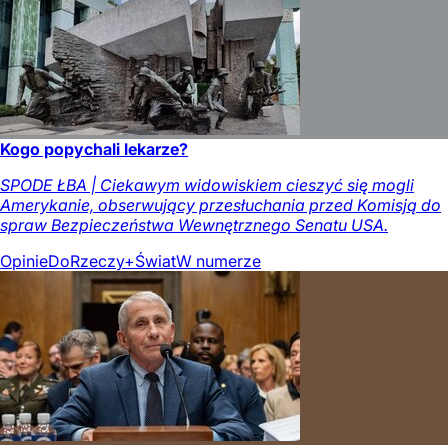
Kogo popychali lekarze?
SPODE ŁBA | Ciekawym widowiskiem cieszyć się mogli
Amerykanie, obserwujący przesłuchania przed Komisją do
spraw Bezpieczeństwa Wewnętrznego Senatu USA.
Opinie
DoRzeczy+
Świat
W numerze