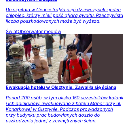
Do szpitala w Ceucie trafiło pięć dziewczynek i jeden
chłopiec, którzy mieli paść ofiarą gwałtu. Rzeczywista
liczba poszkodowanych może być wyższa.
Świat
Obserwator mediów
Ewakuacja hotelu w Olsztynie. Zawaliła się ściana
Ponad 200 osób, w tym blisko 150 uczestników kolonii
i ich opiekunów, ewakuowano z hotelu Manor przy ul.
Kanarkowej w Olsztynie. Podczas prowadzonych
przy budynku prac budowlanych doszło do
uszkodzenia jednej z zewnętrznych ścian.