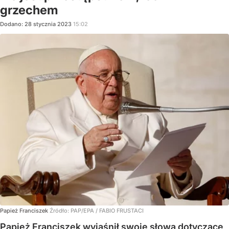
grzechem
Dodano:
28
stycznia
2023
15:02
Papież Franciszek
Źródło:
PAP/EPA
/
FABIO FRUSTACI
Papież Franciszek wyjaśnił swoje słowa dotyczące