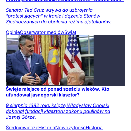
Senator Ted Cruz wzywa do uzbrojenia
"protestujących" w Iranie i dążenia Stanów
Zjednoczonych do obalenia reżimu ajatollahów.
Opinie
Obserwator mediów
Świat
Święte miejsce od ponad sześciu wieków. Kto
ufundował jasnogórski klasztor?
9 sierpnia 1382 roku książę Władysław Opolski
dokonał fundacji klasztoru zakonu paulinów na
Jasnej Górze.
Średniowiecze
Historia
Nowożytność
Historia