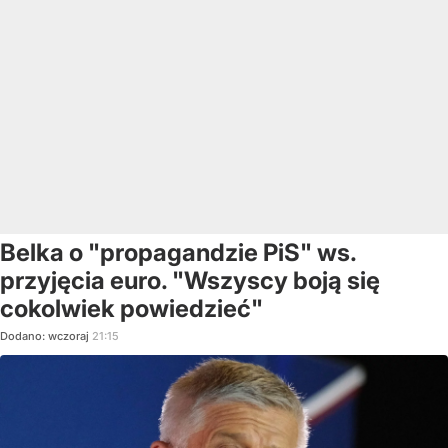
Belka o "propagandzie PiS" ws.
przyjęcia euro. "Wszyscy boją się
cokolwiek powiedzieć"
Dodano:
wczoraj
21:15