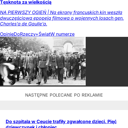
Tęsknota za wielkością
NA PIERWSZY OGIEŃ | Na ekrany francuskich kin weszła
dwuczęściowa epopeja filmowa o wojennych losach gen.
Charles’a de Gaulle’a.
Opinie
DoRzeczy+
Świat
W numerze
Do szpitala w Ceucie trafiły zgwałcone dzieci. Pięć
dziewczynek i chłopiec