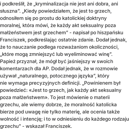
i podkreślił, że „kryminalizacja nie jest ani dobra, ani
słuszna”. „Kiedy powiedziałem, że jest to grzech,
odnosiłem się po prostu do katolickiej doktryny
moralnej, która mówi, że każdy akt seksualny poza
małżeństwem jest grzechem” - napisał po hiszpańsku
Franciszek, podkreślając ostatnie zdanie. Dodał jednak,
że to nauczanie podlega rozważaniom okoliczności,
„które mogą zmniejszyć lub wyeliminować winę”.
Papież przyznał, że mógł być jaśniejszy w swoich
komentarzach dla AP. Dodał jednak, że w rozmowie
używał „naturalnego, potocznego języka”, który
nie wymaga precyzyjnych definicji. „Powinienem był
powiedzieć: «Jest to grzech, jak każdy akt seksualny
poza małżeństwem». To jest mówienie o materii
grzechu, ale wiemy dobrze, że moralność katolicka
bierze pod uwagę nie tylko materię, ale ocenia także
wolność i intencję; i to w odniesieniu do każdego rodzaju
grzechu” - wskazał Franciszek.