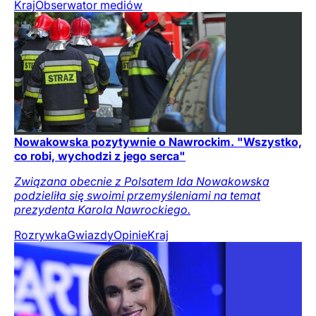
Kraj
Obserwator mediów
Nowakowska pozytywnie o Nawrockim. "Wszystko,
co robi, wychodzi z jego serca"
Związana obecnie z Polsatem Ida Nowakowska
podzieliła się swoimi przemyśleniami na temat
prezydenta Karola Nawrockiego.
Rozrywka
Gwiazdy
Opinie
Kraj