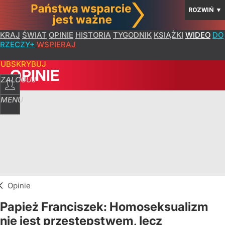
ROZWIŃ
▼
KRAJ
ŚWIAT
OPINIE
HISTORIA
TYGODNIK
KSIĄŻKI
WIDEO
DO
RZECZY+
WSPIERAJ
SUBSKRYBUJ
OPINIE
ZALOGUJ
MENU
Opinie
Papież Franciszek: Homoseksualizm
nie jest przestępstwem, lecz