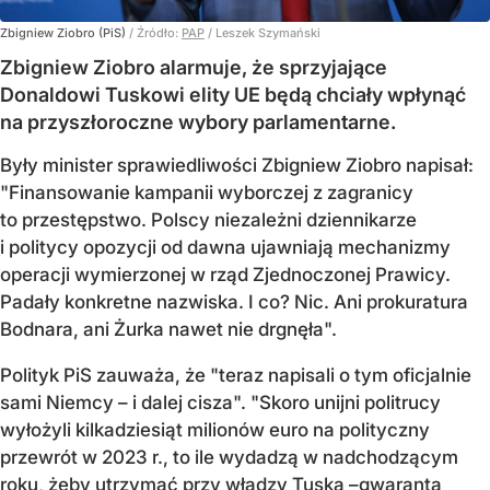
Zbigniew Ziobro (PiS)
/ Źródło:
PAP
/
Leszek Szymański
Zbigniew Ziobro alarmuje, że sprzyjające
Donaldowi Tuskowi elity UE będą chciały wpłynąć
na przyszłoroczne wybory parlamentarne.
Były minister sprawiedliwości Zbigniew Ziobro napisał:
"Finansowanie kampanii wyborczej z zagranicy
to przestępstwo. Polscy niezależni dziennikarze
i politycy opozycji od dawna ujawniają mechanizmy
operacji wymierzonej w rząd Zjednoczonej Prawicy.
Padały konkretne nazwiska. I co? Nic. Ani prokuratura
Bodnara, ani Żurka nawet nie drgnęła".
Polityk PiS zauważa, że "teraz napisali o tym oficjalnie
sami Niemcy – i dalej cisza". "Skoro unijni politrucy
wyłożyli kilkadziesiąt milionów euro na polityczny
przewrót w 2023 r., to ile wydadzą w nadchodzącym
roku, żeby utrzymać przy władzy Tuska –gwaranta