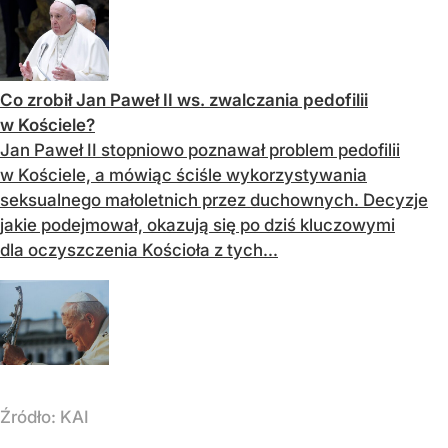
Co zrobił Jan Paweł II ws. zwalczania pedofilii
w Kościele?
Jan Paweł II stopniowo poznawał problem pedofilii
w Kościele, a mówiąc ściśle wykorzystywania
seksualnego małoletnich przez duchownych. Decyzje
jakie podejmował, okazują się po dziś kluczowymi
dla oczyszczenia Kościoła z tych...
Źródło:
KAI