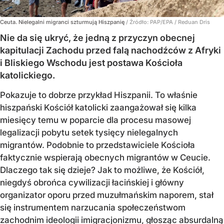
Ceuta. Nielegalni migranci szturmują Hiszpanię
/ Źródło:
PAP/EPA
/
Reduan Dris
Nie da się ukryć, że jedną z przyczyn obecnej
kapitulacji Zachodu przed falą nachodźców z Afryki
i Bliskiego Wschodu jest postawa Kościoła
katolickiego.
Pokazuje to dobrze przykład Hiszpanii. To właśnie
hiszpański Kościół katolicki zaangażował się kilka
miesięcy temu w poparcie dla procesu masowej
legalizacji pobytu setek tysięcy nielegalnych
migrantów. Podobnie to przedstawiciele Kościoła
faktycznie wspierają obecnych migrantów w Ceucie.
Dlaczego tak się dzieje? Jak to możliwe, że Kościół,
niegdyś obrońca cywilizacji łacińskiej i główny
organizator oporu przed muzułmańskim naporem, stał
się instrumentem narzucania społeczeństwom
zachodnim ideologii imigracjonizmu, głosząc absurdalną