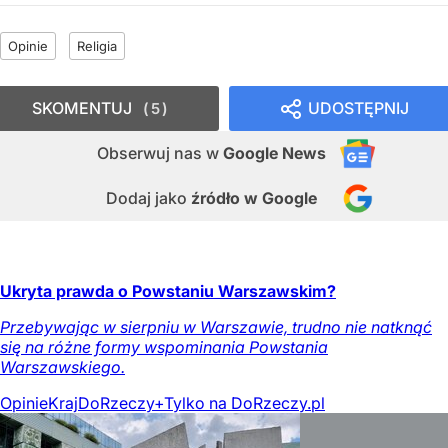
Opinie
Religia
SKOMENTUJ
UDOSTĘPNIJ
5
Obserwuj nas
w
Google News
Dodaj jako
źródło w Google
Ukryta prawda o Powstaniu Warszawskim?
Przebywając w sierpniu w Warszawie, trudno nie natknąć
się na różne formy wspominania Powstania
Warszawskiego.
Opinie
Kraj
DoRzeczy+
Tylko na DoRzeczy.pl