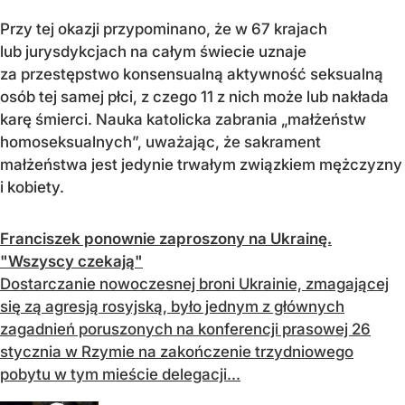
Przy tej okazji przypominano, że w 67 krajach
lub jurysdykcjach na całym świecie uznaje
za przestępstwo konsensualną aktywność seksualną
osób tej samej płci, z czego 11 z nich może lub nakłada
karę śmierci. Nauka katolicka zabrania „małżeństw
homoseksualnych”, uważając, że sakrament
małżeństwa jest jedynie trwałym związkiem mężczyzny
i kobiety.
Franciszek ponownie zaproszony na Ukrainę.
"Wszyscy czekają"
Dostarczanie nowoczesnej broni Ukrainie, zmagającej
się zą agresją rosyjską, było jednym z głównych
zagadnień poruszonych na konferencji prasowej 26
stycznia w Rzymie na zakończenie trzydniowego
pobytu w tym mieście delegacji...