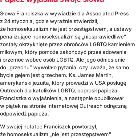
Słowa Franciszka w wywiadzie dla Associated Press
z 24 stycznia, gdzie wyraźnie stwierdził,
że homoseksualizm nie jest przestępstwem, a ustawy
penalizujące homoseksualizm są „niesprawiedliwe”
zostały okrzyknięte przez obrońców LGBTQ kamieniem
milowym, który pomoże zakończyć prześladowania
i przemoc wobec osób LGBTQ. Ale jego odniesienie
do „grzechu” wywołało pytania, czy uważa, że samo
bycie gejem jest grzechem. Ks. James Martin,
amerykański jezuita, który prowadzi w USA posługę
Outreach dla katolików LGBTQ, poprosił papieża
Franciszka o wyjaśnienia, a następnie opublikował
w piątek na stronie internetowej Outreach odręczną
odpowiedź papieża.
W swojej notatce Franciszek powtórzył,
że homoseksualizm „nie jest przestępstwem”