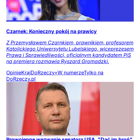
Czarnek: Konieczny pokój na prawicy
Z Przemysławem Czarnkiem, prawnikiem, profesorem
Katolickiego Uniwersytetu Lubelskiego, wiceprezesem
Prawa i Sprawiedliwości, oficjalnym kandydatem PiS
na premiera rozmawia Ryszard Gromadzki.
Opinie
Kraj
DoRzeczy+
W numerze
Tylko na
DoRzeczy.pl
Prowojenne wezwanie senatora USA. "Dać im broń"