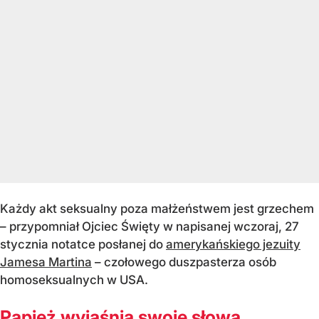
Każdy akt seksualny poza małżeństwem jest grzechem
– przypomniał Ojciec Święty w napisanej wczoraj, 27
stycznia notatce posłanej do
amerykańskiego jezuity
Jamesa Martina
– czołowego duszpasterza osób
homoseksualnych w USA.
Papież wyjaśnia swoje słowa