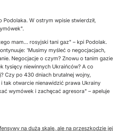
 Podolaka. W ostrym wpisie stwierdził,
 wymówek".
tego mam... rosyjski tani gaz" – kpi Podolak.
ontynuuje: 'Musimy myśleć o negocjacjach,
tanie. Negocjacje o czym? Znowu o tanim gazie
ek tysięcy niewinnych Ukraińców? A co
i
? Czy po 430 dniach brutalnej wojny,
i tak otwarcie nienawidzić prawa Ukrainy
ukać wymówek i zachęcać agresora" – apeluje
ensywy na dużą skalę, ale na przeszkodzie jej