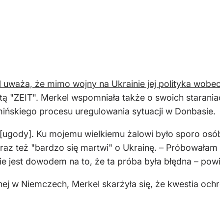
 uważa, że mimo wojny na Ukrainie jej polityka wobec
ą "ZEIT". Merkel wspomniała także o swoich staraniac
ińskiego procesu uregulowania sytuacji w Donbasie.
ugody]. Ku mojemu wielkiemu żalowi było sporo osób,
raz też "bardzo się martwi" o Ukrainę. – Próbowałam 
 nie jest dowodem na to, że ta próba była błędna – powi
j w Niemczech, Merkel skarżyła się, że kwestia ochr