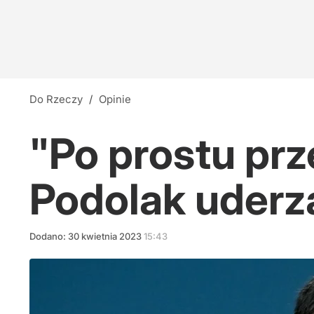
Do Rzeczy
/
Opinie
"Po prostu pr
Podolak uderz
Dodano:
30
kwietnia
2023
15:43