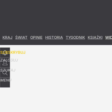
Udostępnij
26
Skomentuj
KRAJ
ŚWIAT
OPINIE
HISTORIA
TYGODNIK
KSIĄŻKI
WI
SUBSKRYBUJ
ZALOGUJ
SZUKAJ
MENU