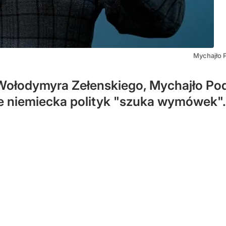
Mychajło 
Wołodymyra Zełenskiego, Mychajło Podo
że niemiecka polityk "szuka wymówek".