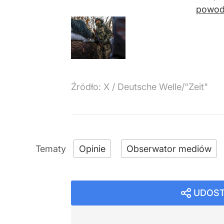
powodz
Źródło:
X
/
Deutsche Welle/"Zeit"
Opinie
Obserwator mediów
UDOST