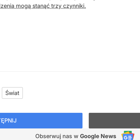
enia mogą stanąć trzy czynniki.
Świat
ĘPNIJ
Obserwuj nas
w
Google News