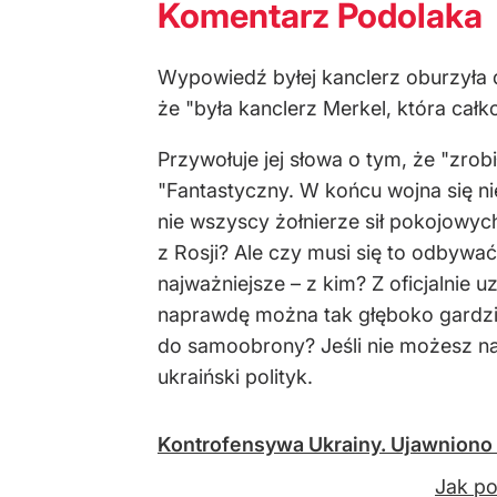
Komentarz Podolaka
Wypowiedź byłej kanclerz oburzyła d
że "była kanclerz Merkel, która całk
Przywołuje jej słowa o tym, że "zrob
"Fantastyczny. W końcu wojna się n
nie wszyscy żołnierze sił pokojowyc
z Rosji? Ale czy musi się to odbywa
najważniejsze – z kim? Z oficjalnie 
naprawdę można tak głęboko gardzić
do samoobrony? Jeśli nie możesz na
ukraiński polityk.
Kontrofensywa Ukrainy. Ujawniono c
Jak po