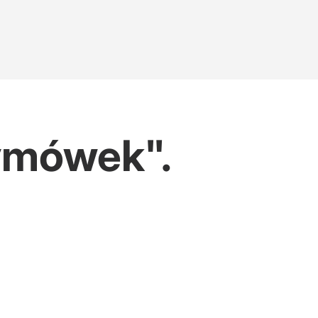
ymówek".