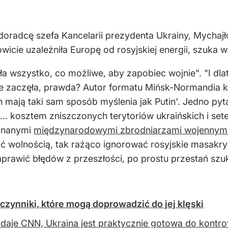
oradcę szefa Kancelarii prezydenta Ukrainy, Mychajło
owicie uzależniła Europę od rosyjskiej energii, szuka
iła wszystko, co możliwe, aby zapobiec wojnie". "I dla
ie zaczęła, prawda? Autor formatu Mińsk-Normandia k
h mają taki sam sposób myślenia jak Putin'. Jedno py
ć… kosztem zniszczonych terytoriów ukraińskich i set
uznanymi
międzynarodowymi zbrodniarzami wojennym
 wolnością, tak rażąco ignorować rosyjskie masakry 
prawić błędów z przeszłości, po prostu przestań sz
zynniki, które mogą doprowadzić do jej klęski
daje CNN, Ukraina jest praktycznie gotowa do kontrof