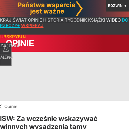
ROZWIŃ
▼
KRAJ
ŚWIAT
OPINIE
HISTORIA
TYGODNIK
KSIĄŻKI
WIDEO
DO
RZECZY+
WSPIERAJ
SUBSKRYBUJ
OPINIE
ZALOGUJ
MENU
Opinie
ISW: Za wcześnie wskazywać
winnych wysadzenia tamy