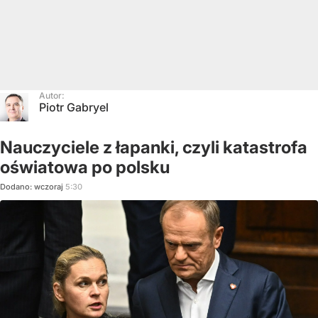
Autor:
Piotr Gabryel
Nauczyciele z łapanki, czyli katastrofa
oświatowa po polsku
Dodano:
wczoraj
5:30