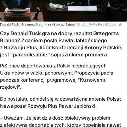
Donald Tusk i Grzegorz Braun na sali obrad Sejmu
/ Źródło:
PAP
/
Paweł Supernak
Czy Donald Tusk gra na dobry rezultat Grzegorza
Brauna? Zdaniem posła Pawła Jabłońskiego
z Rozwoju Plus, lider Konfederacji Korony Polskiej
jest "paradoksalnie" sojusznikiem premiera
PiS chce deportowania z Polski niepracujących
Ukraińców w wieku poborowym. Propozycja padła
podczas konferencji programowej "Ku nowemu
rządowi".
Do postulatu odniósł się w czwartek na antenie Polsat
News poseł Rozwoju Plus Paweł Jabłoński.
– Uważam, że jest dziś dość obiektywny problem
z
efektywną deportacją
tych, którzy popełniają nawet