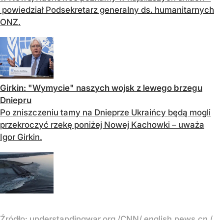
powiedział Podsekretarz generalny ds. humanitarnych
ONZ.
Girkin: "Wymycie" naszych wojsk z lewego brzegu
Dniepru
Po zniszczeniu tamy na Dnieprze Ukraińcy będą mogli
przekroczyć rzekę poniżej Nowej Kachowki – uważa
Igor Girkin.
Źródło:
understandingwar.org /CNN/ english.news.cn /