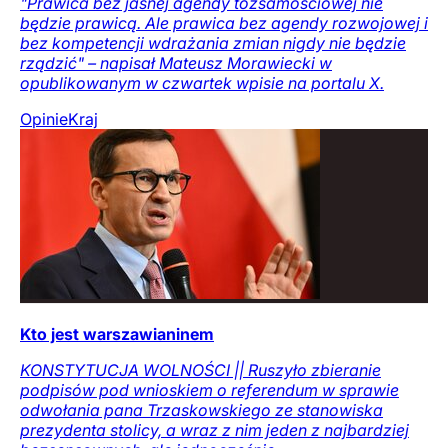
"Prawica bez jasnej agendy tożsamościowej nie
będzie prawicą. Ale prawica bez agendy rozwojowej i
bez kompetencji wdrażania zmian nigdy nie będzie
rządzić" – napisał Mateusz Morawiecki w
opublikowanym w czwartek wpisie na portalu X.
Opinie
Kraj
Kto jest warszawianinem
KONSTYTUCJA WOLNOŚCI || Ruszyło zbieranie
podpisów pod wnioskiem o referendum w sprawie
odwołania pana Trzaskowskiego ze stanowiska
prezydenta stolicy, a wraz z nim jeden z najbardziej