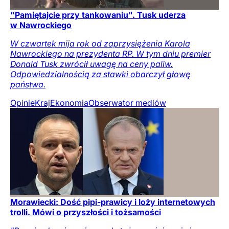
"Pamiętajcie przy tankowaniu". Tusk uderza
w Nawrockiego
W czwartek mija rok od zaprzysiężenia Karola
Nawrockiego na prezydenta RP. W tym dniu premier
Donald Tusk zwrócił uwagę na ceny paliw.
Odpowiedzialnością za stawki obarczył głowę
państwa.
Opinie
Kraj
Ekonomia
Obserwator mediów
Morawiecki: Dość pipi-prawicy i loży internetowych
trolli. Mówi o przyszłości i tożsamości