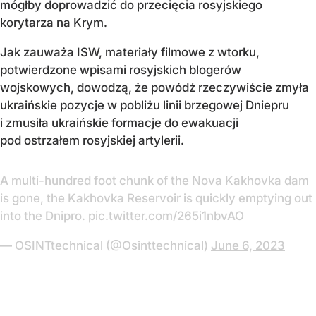
mógłby doprowadzić do przecięcia rosyjskiego
korytarza na Krym.
Jak zauważa ISW, materiały filmowe z wtorku,
potwierdzone wpisami rosyjskich blogerów
wojskowych, dowodzą, że powódź rzeczywiście zmyła
ukraińskie pozycje w pobliżu linii brzegowej Dniepru
i zmusiła ukraińskie formacje do ewakuacji
pod ostrzałem rosyjskiej artylerii.
A multi-hundred foot chunk of the Nova Kakhovka dam
is gone, the Kakhovka Reservoir is quickly emptying out
into the Dnipro.
pic.twitter.com/265i1nbvAO
— OSINTtechnical (@Osinttechnical)
June 6, 2023