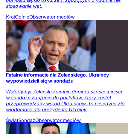
stosowanie wet.
Kraj
Opinie
Obserwator mediów
Fatalne informacje dla Zełenskiego. Ukraińcy
wypowiedzieli się w sondażu
Wołodymyr Zełenski zajmuje dopiero szóste miejsce
w sondażu zaufania do polityków, który został
przeprowadzony wśród Ukraińców. To niejedyna zła
wiadomość dla prezydenta Ukrainy.
Świat
Sondaż
Obserwator mediów