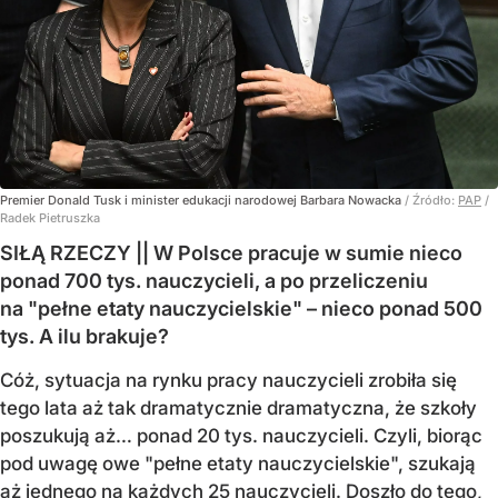
Premier Donald Tusk i minister edukacji narodowej Barbara Nowacka
/ Źródło:
PAP
/
Radek Pietruszka
SIŁĄ RZECZY || W Polsce pracuje w sumie nieco
ponad 700 tys. nauczycieli, a po przeliczeniu
na "pełne etaty nauczycielskie" – nieco ponad 500
tys. A ilu brakuje?
Cóż, sytuacja na rynku pracy nauczycieli zrobiła się
tego lata aż tak dramatycznie dramatyczna, że szkoły
poszukują aż… ponad 20 tys. nauczycieli. Czyli, biorąc
pod uwagę owe "pełne etaty nauczycielskie", szukają
aż jednego na każdych 25 nauczycieli. Doszło do tego,