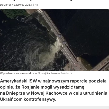
Dodano:
7
czerwca
2023
8:45
Wysadzona zapora wodna w Nowej Kachowce
Źródło:
X
Amerykański ISW w najnowszym raporcie podziela
opinie, że Rosjanie mogli wysadzić tamę
na Dnieprze w Nowej Kachowce w celu utrudnienia
Ukraińcom kontrofensywy.