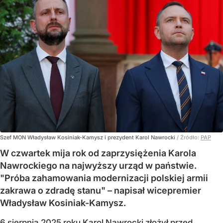
Szef MON Władysław Kosiniak-Kamysz i prezydent Karol Nawrocki
/ Źródło:
PAP
W czwartek mija rok od zaprzysiężenia Karola
Nawrockiego na najwyższy urząd w państwie.
"Próba zahamowania modernizacji polskiej armii
zakrawa o zdradę stanu" – napisał wicepremier
Władysław Kosiniak-Kamysz.
6 sierpnia 2025 roku Karol Nawrocki złożył przed