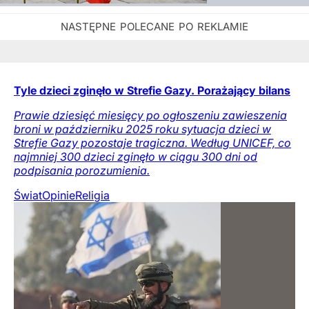
Tyle dzieci zginęło w Strefie Gazy. Porażający bilans
Prawie dziesięć miesięcy po ogłoszeniu zawieszenia
broni w październiku 2025 roku sytuacja dzieci w
Strefie Gazy pozostaje tragiczna. Według UNICEF, co
najmniej 300 dzieci zginęło w ciągu 300 dni od
podpisania porozumienia.
Świat
Opinie
Religia