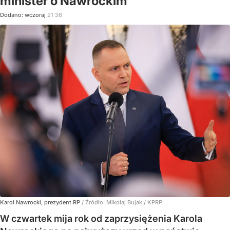
minister o Nawrockim
Dodano:
wczoraj
21:36
Karol Nawrocki, prezydent RP
/ Źródło:
Mikołaj Bujak / KPRP
W czwartek mija rok od zaprzysiężenia Karola