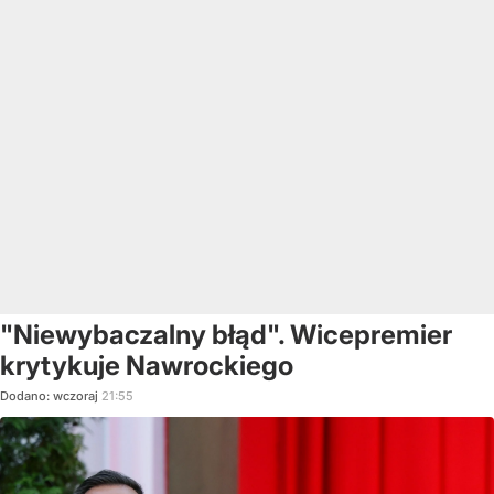
"Niewybaczalny błąd". Wicepremier
krytykuje Nawrockiego
Dodano:
wczoraj
21:55