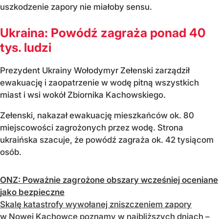
uszkodzenie zapory nie miałoby sensu.
Ukraina: Powódź zagraża ponad 40
tys. ludzi
Prezydent Ukrainy Wołodymyr Zełenski zarządził
ewakuację i zaopatrzenie w wodę pitną wszystkich
miast i wsi wokół Zbiornika Kachowskiego.
Zełenski, nakazał ewakuację mieszkańców ok. 80
miejscowości zagrożonych przez wodę. Strona
ukraińska szacuje, że powódź zagraża ok. 42 tysiącom
osób.
ONZ: Poważnie zagrożone obszary wcześniej oceniane
jako bezpieczne
Skalę katastrofy wywołanej zniszczeniem zapory
w Nowej Kachowce poznamy w najbliższych dniach –