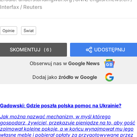
Interfax / Reuters
Opinie
Świat
SKOMENTUJ
UDOSTĘPNIJ
6
Obserwuj nas
w
Google News
Dodaj jako
źródło w Google
Gadowski: Gdzie poszła polska pomoc na Ukrainie?
Jak można nazwać mechanizm, w myśl którego
gospodarz, żywiciel, przekazuje pieniądze na to, aby gość
zajmował kolejne pokoje, a w końcu wynajmował mu jego
własne meble i pobierał opłaty za przygotowywane przez