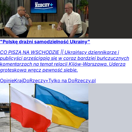
"Polskę drażni samodzielność Ukrainy"
CO PISZĄ NA WSCHODZIE || Ukraińscy dziennikarze i
publicyści prześcigają się w coraz bardziej buńczucznych
komentarzach na temat relacji Kijów-Warszawa. Uderza
groteskowa wręcz pewność siebie.
Opinie
Kraj
DoRzeczy+
Tylko na DoRzeczy.pl