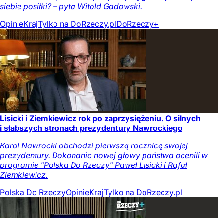
siebie posiłki? – pyta Witold Gadowski.
Opinie
Kraj
Tylko na DoRzeczy.pl
DoRzeczy+
Lisicki i Ziemkiewicz rok po zaprzysiężeniu. O silnych
i słabszych stronach prezydentury Nawrockiego
Karol Nawrocki obchodzi pierwszą rocznicę swojej
prezydentury. Dokonania nowej głowy państwa ocenili w
programie "Polska Do Rzeczy" Paweł Lisicki i Rafał
Ziemkiewicz.
Polska Do Rzeczy
Opinie
Kraj
Tylko na DoRzeczy.pl