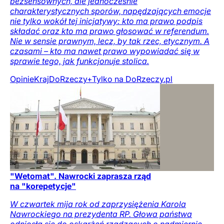
bezsensownych, ale jednocześnie
charakterystycznych sporów, napędzających emocje
nie tylko wokół tej inicjatywy: kto ma prawo podpis
składać oraz kto ma prawo głosować w referendum.
Nie w sensie prawnym, lecz, by tak rzec, etycznym. A
czasami – kto ma nawet prawo wypowiadać się w
sprawie tego, jak funkcjonuje stolica.
Opinie
Kraj
DoRzeczy+
Tylko na DoRzeczy.pl
"Wetomat". Nawrocki zaprasza rząd
na "korepetycje"
W czwartek mija rok od zaprzysiężenia Karola
Nawrockiego na prezydenta RP. Głowa państwa
odniosła się do oskarżeń rządzących o nadmiernie