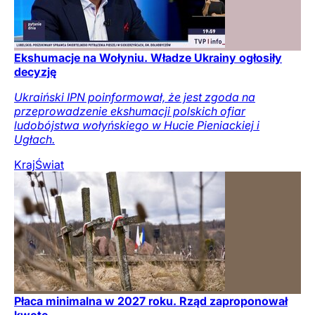
Ekshumacje na Wołyniu. Władze Ukrainy ogłosiły
decyzję
Ukraiński IPN poinformował, że jest zgoda na
przeprowadzenie ekshumacji polskich ofiar
ludobójstwa wołyńskiego w Hucie Pieniackiej i
Ugłach.
Kraj
Świat
Płaca minimalna w 2027 roku. Rząd zaproponował
kwotę