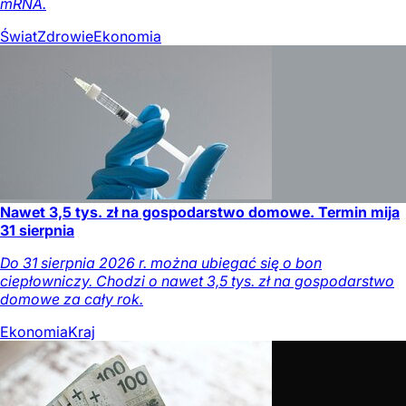
mRNA.
Świat
Zdrowie
Ekonomia
Nawet 3,5 tys. zł na gospodarstwo domowe. Termin mija
31 sierpnia
Do 31 sierpnia 2026 r. można ubiegać się o bon
ciepłowniczy. Chodzi o nawet 3,5 tys. zł na gospodarstwo
domowe za cały rok.
Ekonomia
Kraj