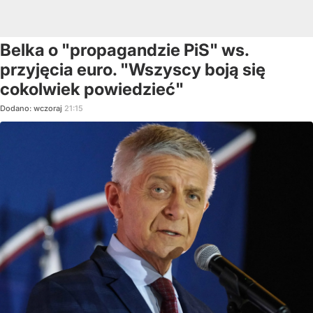
Belka o "propagandzie PiS" ws.
przyjęcia euro. "Wszyscy boją się
cokolwiek powiedzieć"
Dodano:
wczoraj
21:15