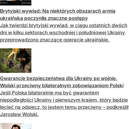
Brytyjski wywiad: Na niektórych obszarach armia
ukraińska poczyniła znaczne postępy
Jak twierdzi brytyjski wywiad, w ciągu ostatnich dwóch
dni w kilku sektorach wschodniej i południowej Ukrainy
przeprowadzono znaczące operacje ukraińskie.
Gwarancje bezpieczeństwa dla Ukrainy po wojnie.
Wolski przeciwny bilateralnym zobowiązaniom Polski
Jeśli Polska bilateralnie ma być gwarantem
niepodległości Ukrainy i pierwszym krajem, który będzie
lecieć na odsiecz, to jestem temu przeciwny – podkreślił
Jarosław Wolski.