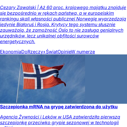
Cezary Zawalski | Aż 60 proc. krajowego majątku znajduje
się bezpośrednio w rękach państwa, a w europejskim
rankingu skali własności publicznej Norwegię wyprzedzają
jedynie Białoruś i Rosja. Krytycy tego systemu słusznie
zauważają, że zamożność Oslo to nie zasługa genialnych
urzędników, lecz unikalnej obfitości surowców
energetycznych.
Ekonomia
DoRzeczy+
Świat
Opinie
W numerze
Szczepionka mRNA na grypę zatwierdzona do użytku
Agencja Żywności i Leków w USA zatwierdziła pierwszą
szczepionkę przeciwko grypie sezonowej w technologii