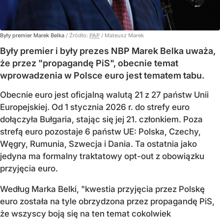
Były premier Marek Belka
/ Źródło:
PAP
/
Mateusz Marek
Były premier i były prezes NBP Marek Belka uważa,
że przez "propagandę PiS", obecnie temat
wprowadzenia w Polsce euro jest tematem tabu.
Obecnie euro jest oficjalną walutą 21 z 27 państw Unii
Europejskiej. Od 1 stycznia 2026 r. do strefy euro
dołączyła Bułgaria, stając się jej 21. członkiem.
Poza
strefą euro pozostaje 6 państw UE:
Polska, Czechy,
Węgry, Rumunia, Szwecja i Dania
. Ta ostatnia jako
jedyna ma formalny traktatowy opt-out z obowiązku
przyjęcia euro.
Według Marka Belki, "kwestia przyjęcia przez Polskę
euro została na tyle obrzydzona przez propagandę PiS,
że wszyscy boją się na ten temat cokolwiek