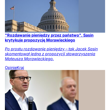
"Rozdawanie pieniędzy przez państwo". Sasin
krytykuje propozycję Morawieckiego
Po prostu rozdawanie pieniędzy – tak Jacek Sasin
skomentował jedną z propozycji stowarzyszenia
Mateusza Morawieckiego.
Opinie
Kraj