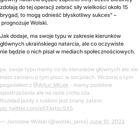
zdołają do tej operacji zebrać siły wielkości około 15
brygad, to mogą odnieść błyskotliwy sukces" –
prognozuje Wolski.
Jak dodaje, ma swoje typu w zakresie kierunków
głównych ukraińskiego natarcia, ale co oczywiste
nie będzie o nich pisał w mediach społecznościowych.
ps. swoje typu mamy co do kierunków głównych ale nie
mam zamiaru o tym pisać w socjalach. Wczoraj o tym
pogadałem z
@Artur_Micek
- mamy podobne
spostrzeżenia ale na razie cicho sza.
Rozkład jazdy z ruskimi jest znany zatem:
pic.twitter.com/e5TAHzcSX5
— Jarosław Wolski (@wolski_jaros)
June 10, 2023