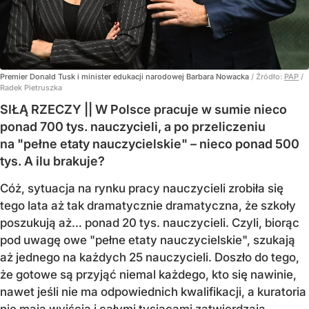
Premier Donald Tusk i minister edukacji narodowej Barbara Nowacka
/ Źródło:
PAP
/
Radek Pietruszka
SIŁĄ RZECZY || W Polsce pracuje w sumie nieco
ponad 700 tys. nauczycieli, a po przeliczeniu
na "pełne etaty nauczycielskie" – nieco ponad 500
tys. A ilu brakuje?
Cóż, sytuacja na rynku pracy nauczycieli zrobiła się
tego lata aż tak dramatycznie dramatyczna, że szkoły
poszukują aż… ponad 20 tys. nauczycieli. Czyli, biorąc
pod uwagę owe "pełne etaty nauczycielskie", szukają
aż jednego na każdych 25 nauczycieli. Doszło do tego,
że gotowe są przyjąć niemal każdego, kto się nawinie,
nawet jeśli nie ma odpowiednich kwalifikacji, a kuratoria
nie mają wyjścia i całymi tysiącami zatwierdzają