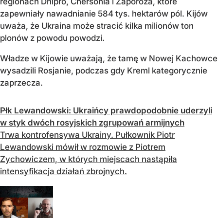
regionach Dnipro, Chersonia i Zaporoża, które
zapewniały nawadnianie 584 tys. hektarów pól. Kijów
uważa, że Ukraina może stracić kilka milionów ton
plonów z powodu powodzi.
Władze w Kijowie uważają, że tamę w Nowej Kachowce
wysadzili Rosjanie, podczas gdy Kreml kategorycznie
zaprzecza.
Płk Lewandowski: Ukraińcy prawdopodobnie uderzyli
w styk dwóch rosyjskich zgrupowań armijnych
Trwa kontrofensywa Ukrainy. Pułkownik Piotr
Lewandowski mówił w rozmowie z Piotrem
Zychowiczem, w których miejscach nastąpiła
intensyfikacja działań zbrojnych.