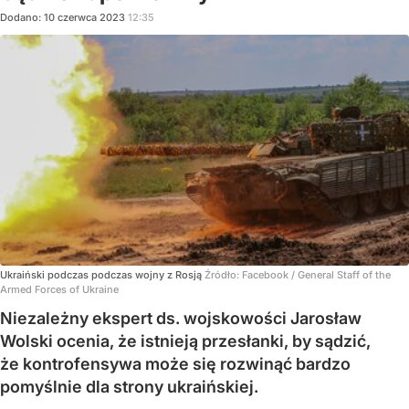
Dodano:
10
czerwca
2023
12:35
Ukraiński podczas podczas wojny z Rosją
Źródło:
Facebook
/
General Staff of the
Armed Forces of Ukraine
Niezależny ekspert ds. wojskowości Jarosław
Wolski ocenia, że istnieją przesłanki, by sądzić,
że kontrofensywa może się rozwinąć bardzo
pomyślnie dla strony ukraińskiej.