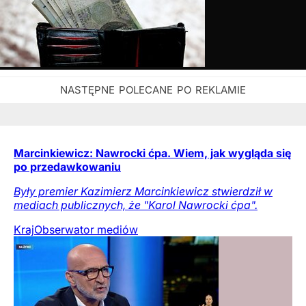
Marcinkiewicz: Nawrocki ćpa. Wiem, jak wygląda się
po przedawkowaniu
Były premier Kazimierz Marcinkiewicz stwierdził w
mediach publicznych, że "Karol Nawrocki ćpa".
Kraj
Obserwator mediów