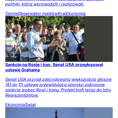
polityki, którą wprowadzili i realizowali.
Opinie
Obserwator mediów
Kraj
Ekonomia
Sankcje na Rosję i Iran. Senat USA przegłosował
ustawę Grahama
Senat USA przyjął zdecydowaną większością głosów
(81 do 11) ustawę przewidującą szeroko zakrojone
sankcje wobec Rosji i Iranu. Projekt trafi teraz do Izby
Reprezentantów.
Ekonomia
Świat