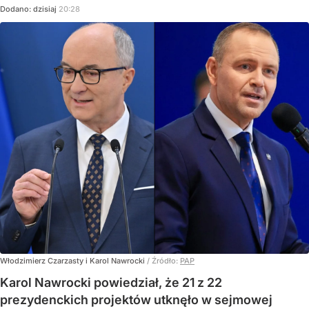
Dodano:
dzisiaj
20:28
Włodzimierz Czarzasty i Karol Nawrocki
/ Źródło:
PAP
Karol Nawrocki powiedział, że 21 z 22
prezydenckich projektów utknęło w sejmowej