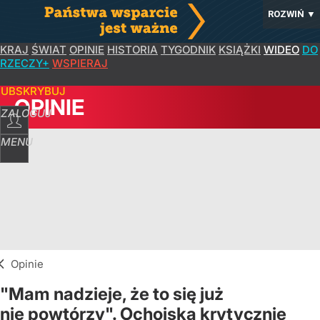
ROZWIŃ
▼
KRAJ
ŚWIAT
OPINIE
HISTORIA
TYGODNIK
KSIĄŻKI
WIDEO
DO
RZECZY+
WSPIERAJ
SUBSKRYBUJ
OPINIE
ZALOGUJ
MENU
Opinie
"Mam nadzieje, że to się już
nie powtórzy". Ochojska krytycznie