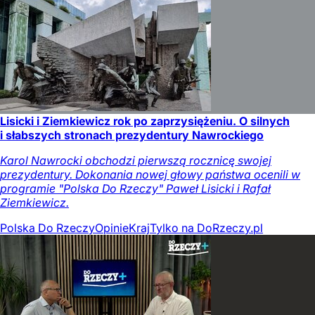
Lisicki i Ziemkiewicz rok po zaprzysiężeniu. O silnych
i słabszych stronach prezydentury Nawrockiego
Karol Nawrocki obchodzi pierwszą rocznicę swojej
prezydentury. Dokonania nowej głowy państwa ocenili w
programie "Polska Do Rzeczy" Paweł Lisicki i Rafał
Ziemkiewicz.
Polska Do Rzeczy
Opinie
Kraj
Tylko na DoRzeczy.pl