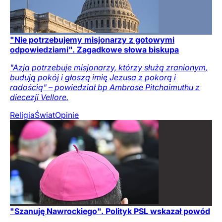
"Nie potrzebujemy misjonarzy z gotowymi
odpowiedziami". Zagadkowe słowa biskupa
"Azja potrzebuje misjonarzy, którzy służą zranionym,
budują pokój i głoszą imię Jezusa z pokorą i
radością" – powiedział bp Ambrose Pitchaimuthu z
diecezji Vellore.
Religia
Świat
Opinie
"Szanuję Nawrockiego". Polityk PSL wskazał powód