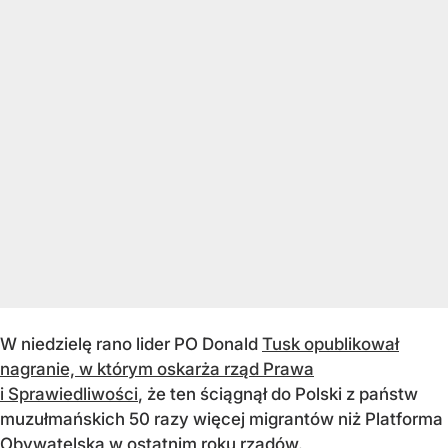
W niedzielę rano lider PO Donald
Tusk opublikował
nagranie, w którym oskarża rząd Prawa
i Sprawiedliwości
, że ten ściągnął do Polski z państw
muzułmańskich 50 razy więcej migrantów niż Platforma
Obywatelska w ostatnim roku rządów.