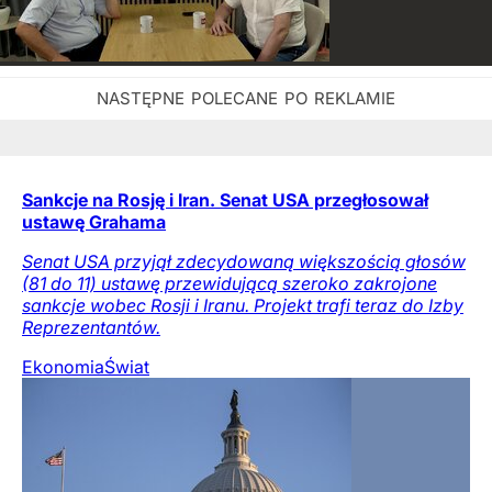
Sankcje na Rosję i Iran. Senat USA przegłosował
ustawę Grahama
Senat USA przyjął zdecydowaną większością głosów
(81 do 11) ustawę przewidującą szeroko zakrojone
sankcje wobec Rosji i Iranu. Projekt trafi teraz do Izby
Reprezentantów.
Ekonomia
Świat