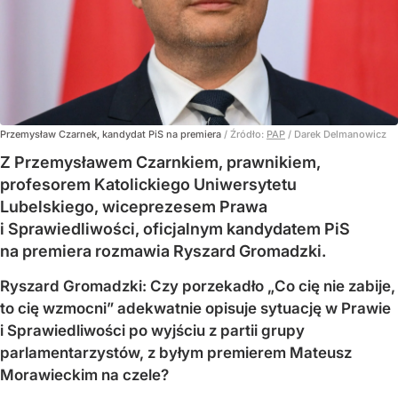
Przemysław Czarnek, kandydat PiS na premiera
/ Źródło:
PAP
/
Darek Delmanowicz
Z Przemysławem Czarnkiem, prawnikiem,
profesorem Katolickiego Uniwersytetu
Lubelskiego, wiceprezesem Prawa
i Sprawiedliwości, oficjalnym kandydatem PiS
na premiera rozmawia Ryszard Gromadzki.
Ryszard Gromadzki: Czy porzekadło „Co cię nie zabije,
to cię wzmocni” adekwatnie opisuje sytuację w Prawie
i Sprawiedliwości po wyjściu z partii grupy
parlamentarzystów, z byłym premierem Mateusz
Morawieckim na czele?