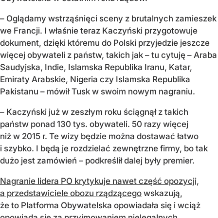
– Oglądamy wstrząśnięci sceny z brutalnych zamieszek
we Francji. I właśnie teraz Kaczyński przygotowuje
dokument, dzięki któremu do Polski przyjedzie jeszcze
więcej obywateli z państw, takich jak – tu cytuję – Araba
Saudyjska, Indie, Islamska Republika Iranu, Katar,
Emiraty Arabskie, Nigeria czy Islamska Republika
Pakistanu – mówił Tusk w swoim nowym nagraniu.
– Kaczyński już w zeszłym roku ściągnął z takich
państw ponad 130 tys. obywateli. 50 razy więcej
niż w 2015 r. Te wizy będzie można dostawać łatwo
i szybko. I będą je rozdzielać zewnętrzne firmy, bo tak
dużo jest zamówień – podkreślił dalej były premier.
Nagranie lidera PO krytykuje nawet część opozycji,
a przedstawiciele obozu rządzącego
wskazują,
że to Platforma Obywatelska opowiadała się i wciąż
opowiada się za przyjmowaniem nielegalnych