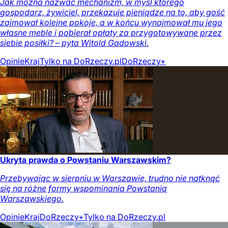
Jak można nazwać mechanizm, w myśl którego
gospodarz, żywiciel, przekazuje pieniądze na to, aby gość
zajmował kolejne pokoje, a w końcu wynajmował mu jego
własne meble i pobierał opłaty za przygotowywane przez
siebie posiłki? – pyta Witold Gadowski.
Opinie
Kraj
Tylko na DoRzeczy.pl
DoRzeczy+
Ukryta prawda o Powstaniu Warszawskim?
Przebywając w sierpniu w Warszawie, trudno nie natknąć
się na różne formy wspominania Powstania
Warszawskiego.
Opinie
Kraj
DoRzeczy+
Tylko na DoRzeczy.pl