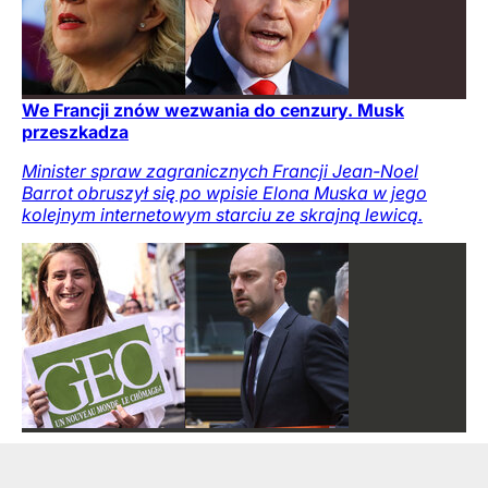
We Francji znów wezwania do cenzury. Musk
przeszkadza
Minister spraw zagranicznych Francji Jean-Noel
Barrot obruszył się po wpisie Elona Muska w jego
kolejnym internetowym starciu ze skrajną lewicą.