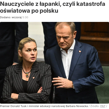
Nauczyciele z łapanki, czyli katastrofa
oświatowa po polsku
Dodano:
wczoraj
5:30
Premier Donald Tusk i minister edukacji narodowej Barbara Nowacka
/ Źródło:
PAP
/