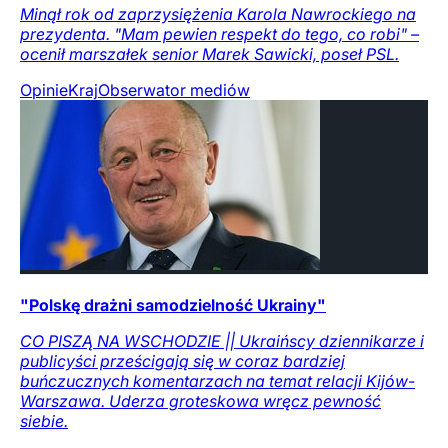
Minął rok od zaprzysiężenia Karola Nawrockiego na
prezydenta. "Mam pewien respekt do tego, co robi" –
ocenił marszałek senior Marek Sawicki, poseł PSL.
Opinie
Kraj
Obserwator mediów
"Polskę drażni samodzielność Ukrainy"
CO PISZĄ NA WSCHODZIE || Ukraińscy dziennikarze i
publicyści prześcigają się w coraz bardziej
buńczucznych komentarzach na temat relacji Kijów-
Warszawa. Uderza groteskowa wręcz pewność
siebie.