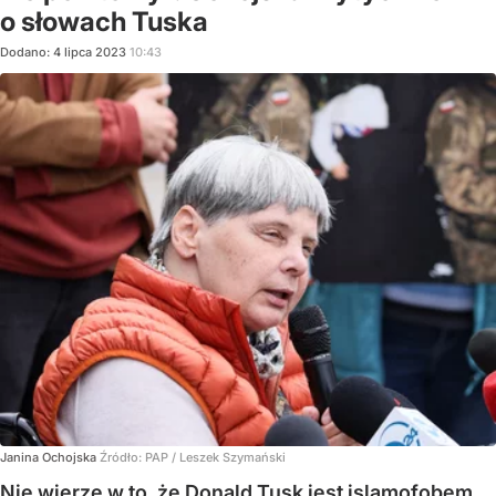
o słowach Tuska
Dodano:
4
lipca
2023
10:43
Janina Ochojska
Źródło:
PAP
/
Leszek Szymański
Nie wierzę w to, że Donald Tusk jest islamofobem,