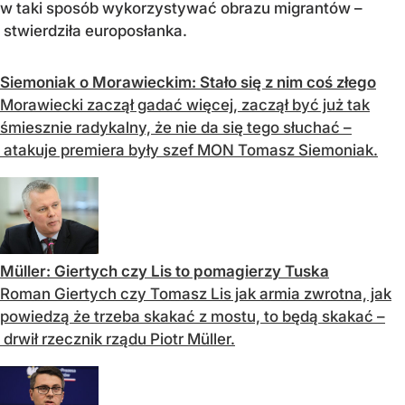
w taki sposób wykorzystywać obrazu migrantów –
stwierdziła europosłanka.
Siemoniak o Morawieckim: Stało się z nim coś złego
Morawiecki zaczął gadać więcej, zaczął być już tak
śmiesznie radykalny, że nie da się tego słuchać –
atakuje premiera były szef MON Tomasz Siemoniak.
Müller: Giertych czy Lis to pomagierzy Tuska
Roman Giertych czy Tomasz Lis jak armia zwrotna, jak
powiedzą że trzeba skakać z mostu, to będą skakać –
drwił rzecznik rządu Piotr Müller.