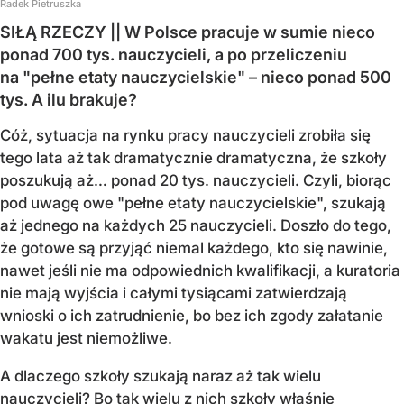
Radek Pietruszka
SIŁĄ RZECZY || W Polsce pracuje w sumie nieco
ponad 700 tys. nauczycieli, a po przeliczeniu
na "pełne etaty nauczycielskie" – nieco ponad 500
tys. A ilu brakuje?
Cóż, sytuacja na rynku pracy nauczycieli zrobiła się
tego lata aż tak dramatycznie dramatyczna, że szkoły
poszukują aż… ponad 20 tys. nauczycieli. Czyli, biorąc
pod uwagę owe "pełne etaty nauczycielskie", szukają
aż jednego na każdych 25 nauczycieli. Doszło do tego,
że gotowe są przyjąć niemal każdego, kto się nawinie,
nawet jeśli nie ma odpowiednich kwalifikacji, a kuratoria
nie mają wyjścia i całymi tysiącami zatwierdzają
wnioski o ich zatrudnienie, bo bez ich zgody załatanie
wakatu jest niemożliwe.
A dlaczego szkoły szukają naraz aż tak wielu
nauczycieli? Bo tak wielu z nich szkoły właśnie