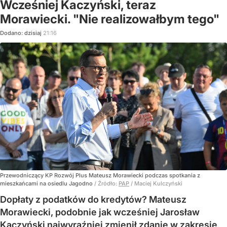
Wcześniej Kaczyński, teraz
Morawiecki. "Nie realizowałbym tego"
Dodano:
dzisiaj
21:16
Przewodniczący KP Rozwój Plus Mateusz Morawiecki podczas spotkania z
mieszkańcami na osiedlu Jagodno
/ Źródło:
PAP
/
Maciej Kulczyński
Dopłaty z podatków do kredytów? Mateusz
Morawiecki, podobnie jak wcześniej Jarosław
Kaczyński najwyraźniej zmienił zdanie w zakresie