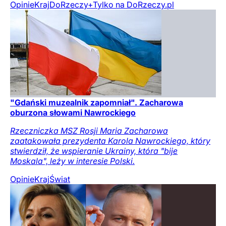
Opinie
Kraj
DoRzeczy+
Tylko na DoRzeczy.pl
"Gdański muzealnik zapomniał". Zacharowa
oburzona słowami Nawrockiego
Rzeczniczka MSZ Rosji Maria Zacharowa
zaatakowała prezydenta Karola Nawrockiego, który
stwierdził, że wspieranie Ukrainy, która "bije
Moskala", leży w interesie Polski.
Opinie
Kraj
Świat