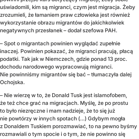
uświadomili, kim są migranci, czym jest migracja. Żeby
zrozumieli, że łamaniem praw człowieka jest również
wykorzystanie obrazu migrantów do jakichkolwiek
negatywnych przesłanek – dodał szefowa PAH.
– Spot o migrantach powinien wyglądać zupełnie
inaczej. Powinien pokazać, że migranci pracują, płacą
podatki. Tak jak w Niemczech, gdzie ponad 13 proc.
dochodu narodowego wypracowują migranci.
Nie powinniśmy migrantów się bać – tłumaczyła dalej
Ochojska.
– Nie wierzę w to, że Donald Tusk jest islamofobem,
że też chce grać na migracjach. Myślę, że po prostu
to było niezręczne i mam nadzieje, że to się już
nie powtórzy w innych spotach (...) Gdybym mogła
z Donaldem Tuskiem porozmawiać, to na pewno byśmy
rozmawiali o tym spocie i o tym, że nie powinno się