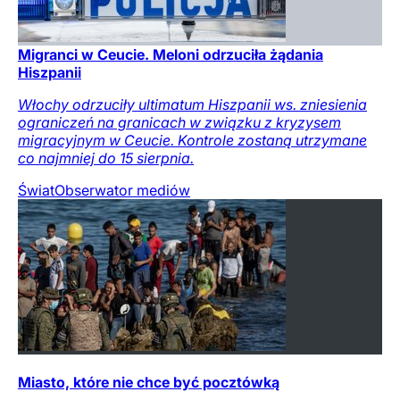
Migranci w Ceucie. Meloni odrzuciła żądania
Hiszpanii
Włochy odrzuciły ultimatum Hiszpanii ws. zniesienia
ograniczeń na granicach w związku z kryzysem
migracyjnym w Ceucie. Kontrole zostaną utrzymane
co najmniej do 15 sierpnia.
Świat
Obserwator mediów
Miasto, które nie chce być pocztówką