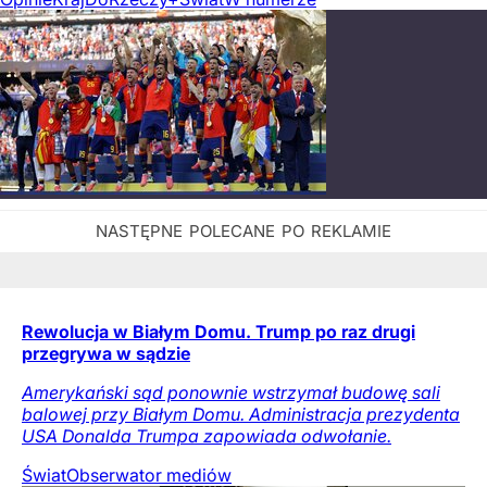
Rewolucja w Białym Domu. Trump po raz drugi
przegrywa w sądzie
Amerykański sąd ponownie wstrzymał budowę sali
balowej przy Białym Domu. Administracja prezydenta
USA Donalda Trumpa zapowiada odwołanie.
Świat
Obserwator mediów