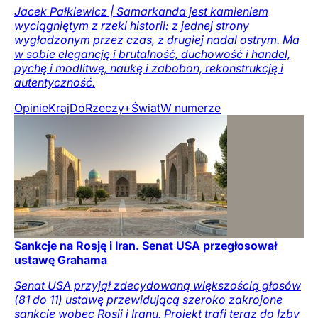
Jacek Pałkiewicz | Samarkanda jest kamieniem
wyciągniętym z rzeki historii: z jednej strony
wygładzonym przez czas, z drugiej nadal ostrym. Ma
w sobie elegancję i brutalność, duchowość i handel,
pychę i modlitwę, naukę i zabobon, rekonstrukcję i
autentyczność.
Opinie
Kraj
DoRzeczy+
Świat
W numerze
Sankcje na Rosję i Iran. Senat USA przegłosował
ustawę Grahama
Senat USA przyjął zdecydowaną większością głosów
(81 do 11) ustawę przewidującą szeroko zakrojone
sankcje wobec Rosji i Iranu. Projekt trafi teraz do Izby