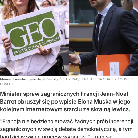
Marine Tondelier, Jean-Noel Barrot
/ Źródło:
PAP/EPA
/
TERESA SUAREZ / OLIVIER
HOSLET
Minister spraw zagranicznych Francji Jean-Noel
Barrot obruszył się po wpisie Elona Muska w jego
kolejnym internetowym starciu ze skrajną lewicą.
"Francja nie będzie tolerować żadnych prób ingerencji
zagranicznych w swoją debatę demokratyczną, a tym
bardziej w swoje procesy wyborcze" – napisał