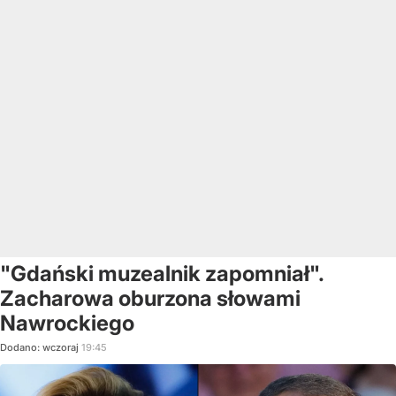
"Gdański muzealnik zapomniał".
Zacharowa oburzona słowami
Nawrockiego
Dodano:
wczoraj
19:45