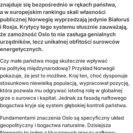
znajduje się bezpośrednio w rękach państwa,
a w europejskim rankingu skali własności
publicznej Norwegię wyprzedzają jedynie Białoruś
i Rosja. Krytycy tego systemu słusznie zauważają,
że zamożność Oslo to nie zasługa genialnych
urzędników, lecz unikalnej obfitości surowców
energetycznych.
Czy małe państwa mogą skutecznie wpływać
na politykę międzynarodową? Przykład Norwegii
pokazuje, że jest to możliwe. Kraj ten, choć dysponuje
stosunkowo niewielką populacją, wypracował pozycję,
która pozwala mu odgrywać istotną rolę w globalnej
grze o surowce i kapitał. Jednak za fasadą naftowego
bogactwa kryje się system głębokiej kontroli państwa.
Fundamentami znaczenia Oslo są specyficzny układ
geopolityczny i bogactwa naturalne. Dzisiejsza
Norwegia to jeden z kluczowych graczy naftowo-