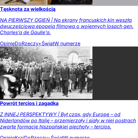
Tęsknota za wielkością
NA PIERWSZY OGIEŃ | Na ekrany francuskich kin weszła
dwuczęściowa epopeja filmowa o wojennych losach gen.
Charles’a de Gaulle’a.
Opinie
DoRzeczy+
Świat
W numerze
Powrót tercios i zagadka
Z INNEJ PERSPEKTYWY | Był czas, gdy Europę – od
Niderlandów po Italię – przemierzały i siały w niej postrach
zwarte formacje hiszpańskiej piechoty – tercios.
Opinie
Kraj
DoRzeczy+
Świat
W numerze