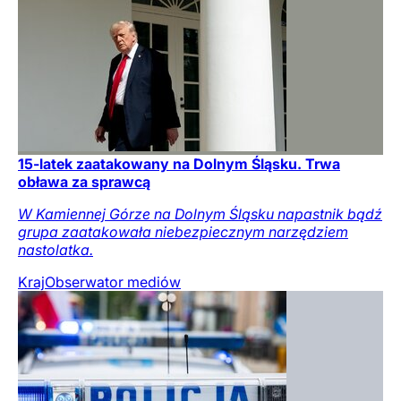
15-latek zaatakowany na Dolnym Śląsku. Trwa
obława za sprawcą
W Kamiennej Górze na Dolnym Śląsku napastnik bądź
grupa zaatakowała niebezpiecznym narzędziem
nastolatka.
Kraj
Obserwator mediów