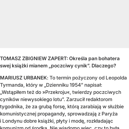
TOMASZ ZBIGNIEW ZAPERT: Określa pan bohatera
swej książki mianem „poczciwy cynik”. Dlaczego?
MARIUSZ URBANEK
: To termin pożyczony od Leopolda
Tyrmanda, który w „Dzienniku 1954” napisał:
„Wstąpiłem też do »Przekroju«, twierdzy poczciwych
cyników niewysokiego lotu”. Zarzucił redaktorom
tygodnika, że za grubą forsę, którą zarabiają w służbie
komunistycznej propagandy, sprowadzają z Paryża
i Londynu dobre książki, płyty i modę, rozkładając
komunizm od środka. Nie wiadomo więc, czy to była