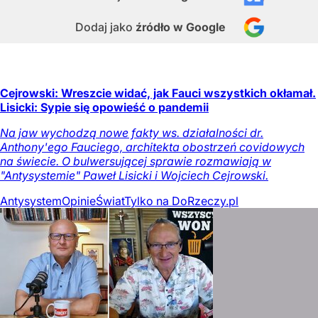
Dodaj jako
źródło w Google
Cejrowski: Wreszcie widać, jak Fauci wszystkich okłamał.
Lisicki: Sypie się opowieść o pandemii
Na jaw wychodzą nowe fakty ws. działalności dr.
Anthony'ego Fauciego, architekta obostrzeń covidowych
na świecie. O bulwersującej sprawie rozmawiają w
"Antysystemie" Paweł Lisicki i Wojciech Cejrowski.
Antysystem
Opinie
Świat
Tylko na DoRzeczy.pl