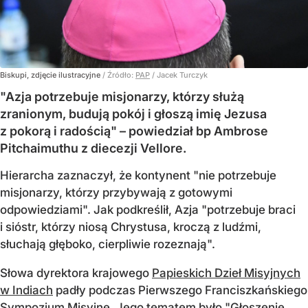
Biskupi, zdjęcie ilustracyjne
/ Źródło:
PAP
/
Jacek Turczyk
"Azja potrzebuje misjonarzy, którzy służą
zranionym, budują pokój i głoszą imię Jezusa
z pokorą i radością" – powiedział bp Ambrose
Pitchaimuthu z diecezji Vellore.
Hierarcha zaznaczył, że kontynent "nie potrzebuje
misjonarzy, którzy przybywają z gotowymi
odpowiedziami". Jak podkreślił, Azja "potrzebuje braci
i sióstr, którzy niosą Chrystusa, kroczą z ludźmi,
słuchają głęboko, cierpliwie rozeznają".
Słowa dyrektora krajowego
Papieskich Dzieł Misyjnych
w Indiach
padły podczas Pierwszego Franciszkańskiego
Sympozjum Misyjne. Jego tematem było "Głoszenie