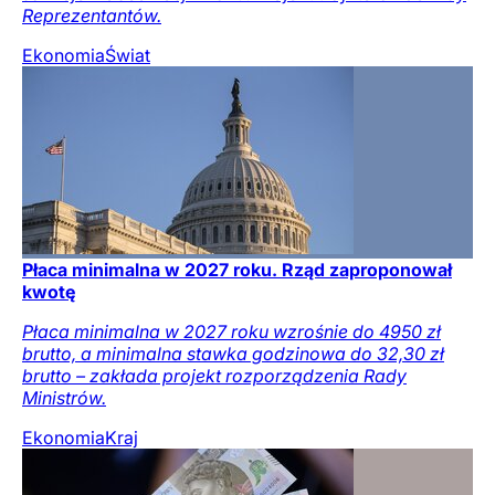
Reprezentantów.
Ekonomia
Świat
Płaca minimalna w 2027 roku. Rząd zaproponował
kwotę
Płaca minimalna w 2027 roku wzrośnie do 4950 zł
brutto, a minimalna stawka godzinowa do 32,30 zł
brutto – zakłada projekt rozporządzenia Rady
Ministrów.
Ekonomia
Kraj