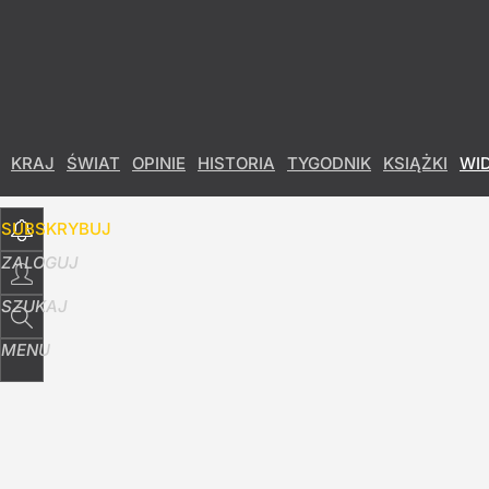
Udostępnij
42
Skomentuj
KRAJ
ŚWIAT
OPINIE
HISTORIA
TYGODNIK
KSIĄŻKI
WI
SUBSKRYBUJ
ZALOGUJ
SZUKAJ
MENU