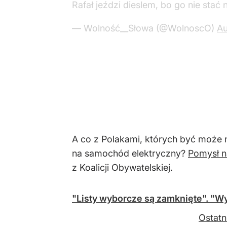
To jest Rafał.
Rafał traktuje sprawy klimatu na pow
Rafał mówi, że przed nami jest kata
Rafał jeździ dieslem, bo go nie stać