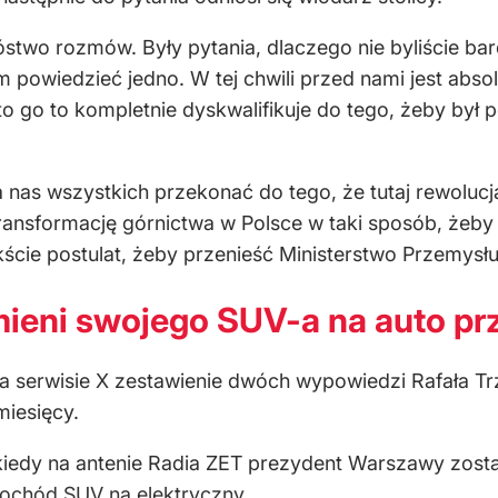
two rozmów. Były pytania, dlaczego nie byliście bardz
owiedzieć jedno. W tej chwili przed nami jest absolut
, to go to kompletnie dyskwalifikuje do tego, żeby był
na nas wszystkich przekonać do tego, że tutaj rewolucj
ransformację górnictwa w Polsce w taki sposób, że
ście postulat, żeby przenieść Ministerstwo Przemysłu
eni swojego SUV-a na auto prz
 serwisie X zestawienie dwóch wypowiedzi Rafała Trz
iesięcy.
kiedy na antenie Radia ZET prezydent Warszawy zos
mochód SUV na elektryczny
.