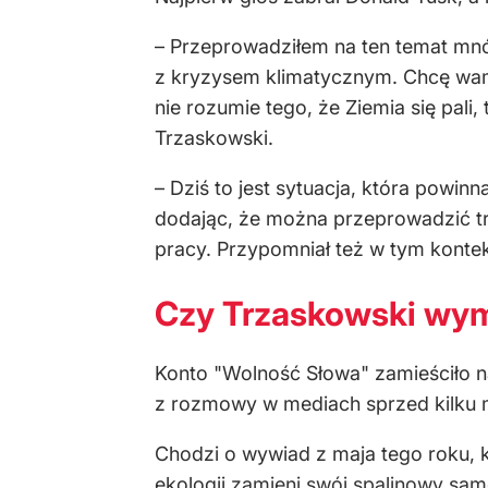
– Przeprowadziłem na ten temat mnós
z kryzysem klimatycznym. Chcę wam p
nie rozumie tego, że Ziemia się pali
Trzaskowski.
– Dziś to jest sytuacja, która powin
dodając, że można przeprowadzić t
pracy. Przypomniał też w tym kontek
Czy Trzaskowski wymi
Konto "Wolność Słowa" zamieściło na
z rozmowy w mediach sprzed kilku m
Chodzi o wywiad z maja tego roku, 
ekologii
zamieni swój spalinowy sa