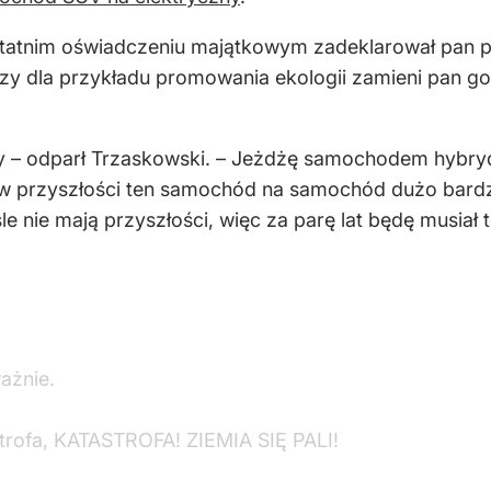
statnim oświadczeniu majątkowym zadeklarował pan p
Czy dla przykładu promowania ekologii zamieni pan g
jmy – odparł Trzaskowski. – Jeżdżę samochodem hyb
ś w przyszłości ten samochód na samochód dużo bardz
e nie mają przyszłości, więc za parę lat będę musiał