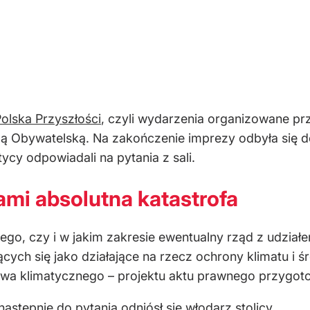
lska Przyszłości
, czyli wydarzenia organizowane pr
mą Obywatelską. Na zakończenie imprezy odbyła się d
ycy odpowiadali na pytania z sali.
ami absolutna katastrofa
ego, czy i w jakim zakresie ewentualny rząd z udziałe
cych się jako działające na rzecz ochrony klimatu i ś
awa klimatycznego – projektu aktu prawnego przygoto
następnie do pytania odniósł się włodarz stolicy.