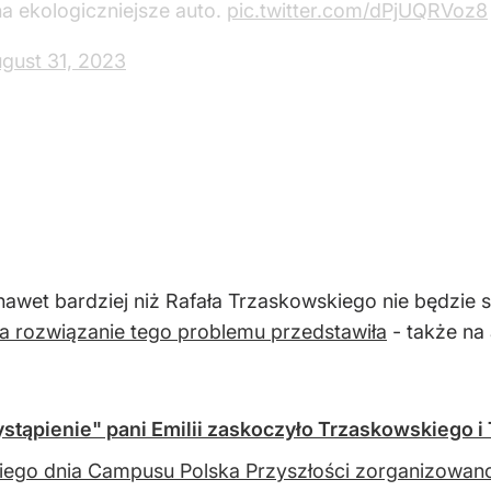
ażnie.
strofa, KATASTROFA! ZIEMIA SIĘ PALI!
 na ekologiczniejsze auto.
pic.twitter.com/dPjUQRVoz8