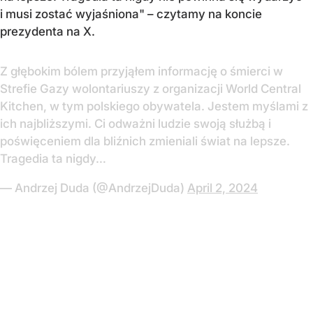
i musi zostać wyjaśniona" – czytamy na koncie
prezydenta na X.
Z głębokim bólem przyjąłem informację o śmierci w
Strefie Gazy wolontariuszy z organizacji World Central
Kitchen, w tym polskiego obywatela. Jestem myślami z
ich najbliższymi. Ci odważni ludzie swoją służbą i
poświęceniem dla bliźnich zmieniali świat na lepsze.
Tragedia ta nigdy…
— Andrzej Duda (@AndrzejDuda)
April 2, 2024