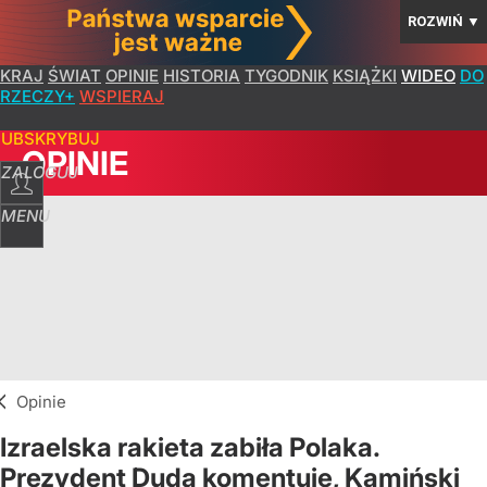
ROZWIŃ
▼
KRAJ
ŚWIAT
OPINIE
HISTORIA
TYGODNIK
KSIĄŻKI
WIDEO
DO
RZECZY+
WSPIERAJ
SUBSKRYBUJ
OPINIE
ZALOGUJ
MENU
Opinie
Izraelska rakieta zabiła Polaka.
Prezydent Duda komentuje, Kamiński