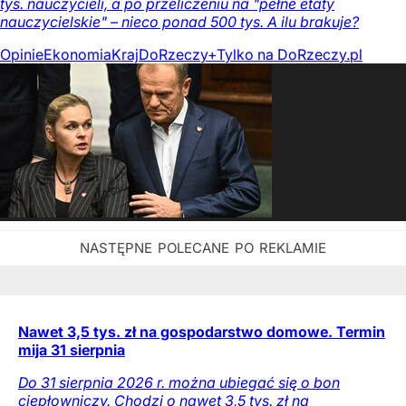
tys. nauczycieli, a po przeliczeniu na "pełne etaty
nauczycielskie" – nieco ponad 500 tys. A ilu brakuje?
Opinie
Ekonomia
Kraj
DoRzeczy+
Tylko na DoRzeczy.pl
Nawet 3,5 tys. zł na gospodarstwo domowe. Termin
mija 31 sierpnia
Do 31 sierpnia 2026 r. można ubiegać się o bon
ciepłowniczy. Chodzi o nawet 3,5 tys. zł na