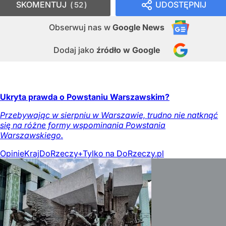
SKOMENTUJ
UDOSTĘPNIJ
52
Obserwuj nas
w
Google News
Dodaj jako
źródło w Google
Ukryta prawda o Powstaniu Warszawskim?
Przebywając w sierpniu w Warszawie, trudno nie natknąć
się na różne formy wspominania Powstania
Warszawskiego.
Opinie
Kraj
DoRzeczy+
Tylko na DoRzeczy.pl