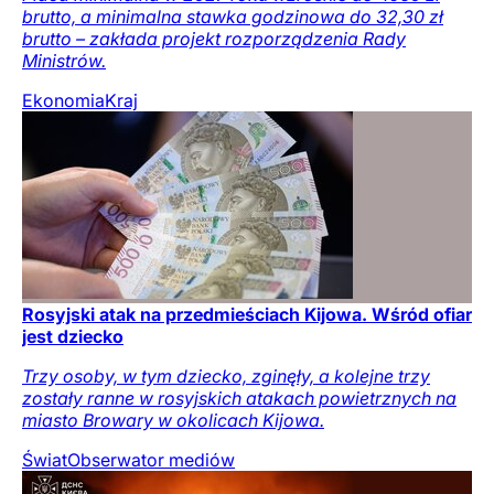
brutto, a minimalna stawka godzinowa do 32,30 zł
brutto – zakłada projekt rozporządzenia Rady
Ministrów.
Ekonomia
Kraj
Rosyjski atak na przedmieściach Kijowa. Wśród ofiar
jest dziecko
Trzy osoby, w tym dziecko, zginęły, a kolejne trzy
zostały ranne w rosyjskich atakach powietrznych na
miasto Browary w okolicach Kijowa.
Świat
Obserwator mediów