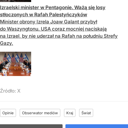
Izraelski minister w Pentagonie. Ważą się losy
stłoczonych w Rafah Palestyńczyków
Minister obrony Izrela Joaw Galant przybył
do Waszyngtonu. USA coraz mocniej naciskają
na Izrael, by nie uderzał na Rafah na południu Strefy
Gazy.
Źródło:
X
Opinie
Obserwator mediów
Kraj
Świat