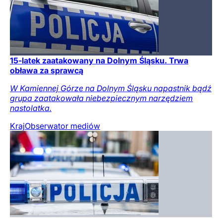
15-latek zaatakowany na Dolnym Śląsku. Trwa
obława za sprawcą
W Kamiennej Górze na Dolnym Śląsku napastnik bądź
grupa zaatakowała niebezpiecznym narzędziem
nastolatka.
Kraj
Obserwator mediów