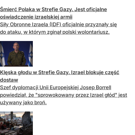
Śmierć Polaka w Strefie Gazy. Jest oficjalne
oświadczenie izraelskiej armii
Siły Obronne Izraela (IDF) oficjalnie przyznały się
do ataku, w którym zginął polski wolontariusz.
Klęska głodu w Strefie Gazy. Izrael blokuje część
dostaw
Szef dyplomacji Unii Europejskiej Josep Borrell
powiedział, że "sprowokowany przez Izrael głód" jest
używany jako broń.