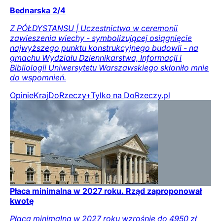
Bednarska 2/4
Z PÓŁDYSTANSU | Uczestnictwo w ceremonii
zawieszenia wiechy - symbolizującej osiągnięcie
najwyższego punktu konstrukcyjnego budowli - na
gmachu Wydziału Dziennikarstwa, Informacji i
Bibliologii Uniwersytetu Warszawskiego skłoniło mnie
do wspomnień.
Opinie
Kraj
DoRzeczy+
Tylko na DoRzeczy.pl
Płaca minimalna w 2027 roku. Rząd zaproponował
kwotę
Płaca minimalna w 2027 roku wzrośnie do 4950 zł