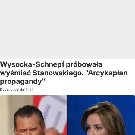
Wysocka-Schnepf próbowała
wyśmiać Stanowskiego. "Arcykapłan
propagandy"
Dodano:
dzisiaj
11:20