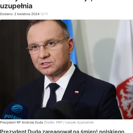
uzupełnia
Dodano:
2
kwietnia
2024
12:11
Prezydent RP Andrzej Duda
Źródło:
PAP
/
Leszek Szymański
Prezydent Duda zareagował na śmierć polskiego