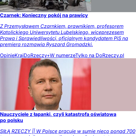
Czarnek: Konieczny pokój na prawicy
Z Przemysławem Czarnkiem, prawnikiem, profesorem
Katolickiego Uniwersytetu Lubelskiego, wiceprezesem
Prawa i Sprawiedliwości, oficjalnym kandydatem PiS na
premiera rozmawia Ryszard Gromadzki.
Opinie
Kraj
DoRzeczy+
W numerze
Tylko na DoRzeczy.pl
Nauczyciele z łapanki, czyli katastrofa oświatowa
po polsku
SIŁĄ RZECZY || W Polsce pracuje w sumie nieco ponad 700