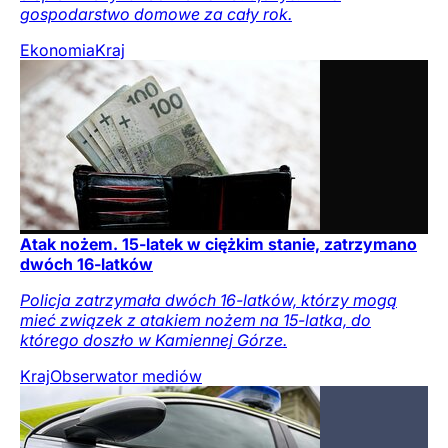
gospodarstwo domowe za cały rok.
Ekonomia
Kraj
Atak nożem. 15-latek w ciężkim stanie, zatrzymano
dwóch 16-latków
Policja zatrzymała dwóch 16-latków, którzy mogą
mieć związek z atakiem nożem na 15-latka, do
którego doszło w Kamiennej Górze.
Kraj
Obserwator mediów