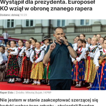
Wystąpił dla prezydenta. Europoseł
KO wziął w obronę znanego rapera
Dodano:
dzisiaj
10:29
Raper Eldo
/ Źródło:
Mikołaj Bujak / KPRP
Nie jestem w stanie zaakceptować szerzącej się
krytyki wobec tego artysty – stwierdził Bogdan