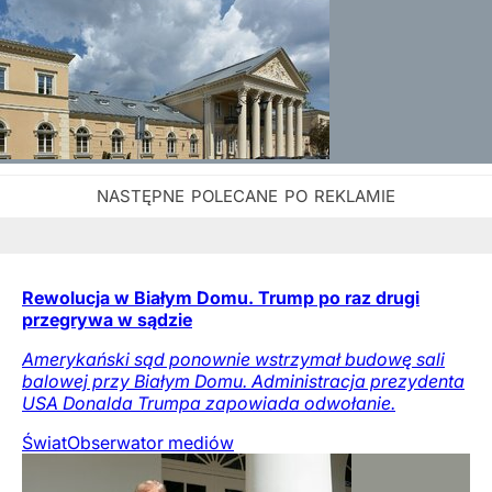
Rewolucja w Białym Domu. Trump po raz drugi
przegrywa w sądzie
Amerykański sąd ponownie wstrzymał budowę sali
balowej przy Białym Domu. Administracja prezydenta
USA Donalda Trumpa zapowiada odwołanie.
Świat
Obserwator mediów