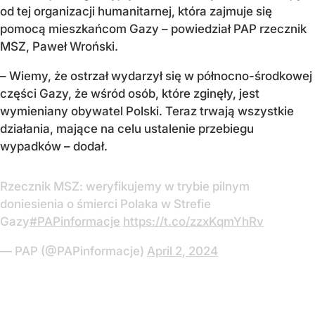
od tej organizacji humanitarnej, która zajmuje się
pomocą mieszkańcom Gazy –
powiedział PAP rzecznik
MSZ,
Paweł Wroński
.
– Wiemy, że ostrzał wydarzył się w północno-środkowej
części Gazy, że wśród osób, które zginęły, jest
wymieniany
obywatel Polski
. Teraz trwają wszystkie
działania, mające na celu ustalenie przebiegu
wypadków
– dodał.
Rzecznik MSZ: weryfikujemy w trybie pilnym
doniesienia o śmierci Polaka w Strefie
Gazy
#PAPinformacje
https://t.co/zzxKqmYhRv
— PAP (@PAPinformacje)
April 2, 2024