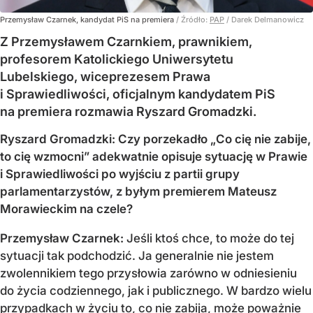
Przemysław Czarnek, kandydat PiS na premiera
/ Źródło:
PAP
/
Darek Delmanowicz
Z Przemysławem Czarnkiem, prawnikiem,
profesorem Katolickiego Uniwersytetu
Lubelskiego, wiceprezesem Prawa
i Sprawiedliwości, oficjalnym kandydatem PiS
na premiera rozmawia Ryszard Gromadzki.
Ryszard Gromadzki: Czy porzekadło „Co cię nie zabije,
to cię wzmocni” adekwatnie opisuje sytuację w Prawie
i Sprawiedliwości po wyjściu z partii grupy
parlamentarzystów, z byłym premierem Mateusz
Morawieckim na czele?
Przemysław Czarnek:
Jeśli ktoś chce, to może do tej
sytuacji tak podchodzić. Ja generalnie nie jestem
zwolennikiem tego przysłowia zarówno w odniesieniu
do życia codziennego, jak i publicznego. W bardzo wielu
przypadkach w życiu to, co nie zabija, może poważnie