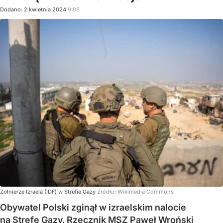
Dodano:
2
kwietnia
2024
9:08
Żołnierze Izraela (IDF) w Strefie Gazy
Źródło:
Wikimedia Commons
Obywatel Polski zginął w izraelskim nalocie
na Strefę Gazy. Rzecznik MSZ Paweł Wroński