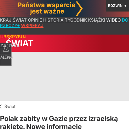
ROZWIŃ
▼
KRAJ
ŚWIAT
OPINIE
HISTORIA
TYGODNIK
KSIĄŻKI
WIDEO
DO
RZECZY+
WSPIERAJ
SUBSKRYBUJ
ŚWIAT
ZALOGUJ
MENU
Świat
Polak zabity w Gazie przez izraelską
rakietę. Nowe informacje