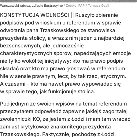
Warszawski ratusz, zdjęcie ilustracyjne
/ Źródło:
PAP
/
Tomasz Gzell
KONSTYTUCJA WOLNOŚCI || Ruszyło zbieranie
podpisów pod wnioskiem o referendum w sprawie
odwołania pana Trzaskowskiego ze stanowiska
prezydenta stolicy, a wraz z nim jeden z najbardziej
bezsensownych, ale jednocześnie
charakterystycznych sporów, napędzających emocje
nie tylko wokół tej inicjatywy: kto ma prawo podpis
składać oraz kto ma prawo głosować w referendum.
Nie w sensie prawnym, lecz, by tak rzec, etycznym.
A czasami – kto ma nawet prawo wypowiadać się
w sprawie tego, jak funkcjonuje stolica.
Pod jednym ze swoich wpisów na temat referendum
przeczytałem odpowiedź zapewne jakiejś zagorzałej
zwolenniczki KO, że jestem z Łodzi i mam tam wracać
zamiast krytykować znakomitego prezydenta
Trzaskowskiego. Faktycznie, pochodzę z Łodzi,