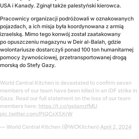
USA i Kanady. Zginął także palestyński kierowca.
Pracownicy organizacji podróżowali w oznakowanych
pojazdach, a ich misja była koordynowana z armią
izraelską. Mimo tego konwój został zaatakowany
po opuszczeniu magazynu w Deir al-Balah, gdzie
wolontariusze dostarczyli ponad 100 ton humanitarnej
pomocy żywnościowej, przetransportowanej drogą
morską do Stefy Gazy.
World Central Kitchen is devastated to confirm seven
members of our team have been killed in an IDF strike in
Gaza. Read our full statement on the loss of our team
members here:
https://t.co/gsijamzfMU
pic.twitter.com/PtQCxX5XrW
— World Central Kitchen (@WCKitchen)
April 2, 2024