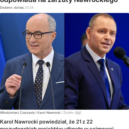
Dodano:
dzisiaj
20:28
Włodzimierz Czarzasty i Karol Nawrocki
/ Źródło:
PAP
Karol Nawrocki powiedział, że 21 z 22
prezydenckich projektów utknęło w sejmowej