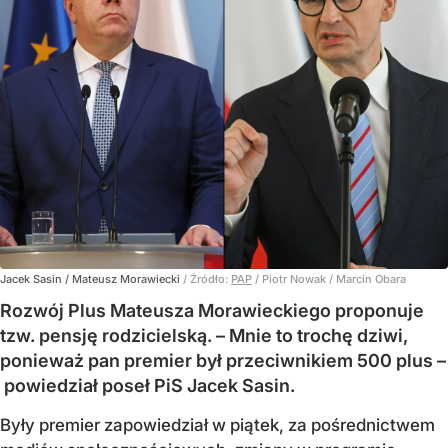
Jacek Sasin / Mateusz Morawiecki
/ Źródło:
PAP
/
Piotr Nowak / Marcin Obara
Rozwój Plus Mateusza Morawieckiego proponuje
tzw. pensję rodzicielską. – Mnie to trochę dziwi,
ponieważ pan premier był przeciwnikiem 500 plus –
powiedział poseł PiS Jacek Sasin.
Były premier zapowiedział w piątek, za pośrednictwem