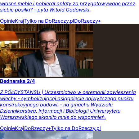
własne meble i pobierał opłaty za przygotowywane przez
siebie posiłki? – pyta Witold Gadowski.
Opinie
Kraj
Tylko na DoRzeczy.pl
DoRzeczy+
Bednarska 2/4
Z PÓŁDYSTANSU | Uczestnictwo w ceremonii zawieszenia
wiechy - symbolizującej osiągnięcie najwyższego punktu
konstrukcyjnego budowli - na gmachu Wydziału
Dziennikarstwa, Informacji i Bibliologii Uniwersytetu
Warszawskiego skłoniło mnie do wspomnień.
Opinie
Kraj
DoRzeczy+
Tylko na DoRzeczy.pl