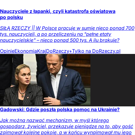
Nauczyciele z łapanki, czyli katastrofa oświatowa
po polsku
SIŁĄ RZECZY || W Polsce pracuje w sumie nieco ponad 700
tys. nauczycieli, a po przeliczeniu na "pełne etaty
nauczycielskie" – nieco ponad 500 tys. A ilu brakuje?
Opinie
Ekonomia
Kraj
DoRzeczy+
Tylko na DoRzeczy.pl
Gadowski: Gdzie poszła polska pomoc na Ukrainie?
Jak można nazwać mechanizm, w myśl którego
gospodarz, żywiciel, przekazuje pieniądze na to, aby gość
zajmował kolejne pokoje, a w końcu wynajmował mu jego