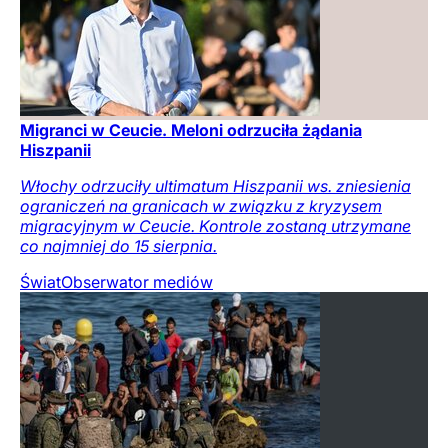
Migranci w Ceucie. Meloni odrzuciła żądania
Hiszpanii
Włochy odrzuciły ultimatum Hiszpanii ws. zniesienia
ograniczeń na granicach w związku z kryzysem
migracyjnym w Ceucie. Kontrole zostaną utrzymane
co najmniej do 15 sierpnia.
Świat
Obserwator mediów