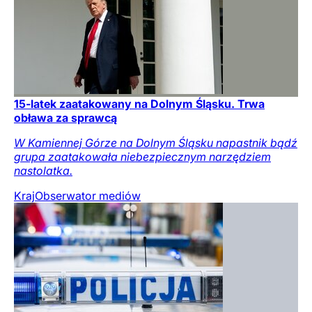
15-latek zaatakowany na Dolnym Śląsku. Trwa
obława za sprawcą
W Kamiennej Górze na Dolnym Śląsku napastnik bądź
grupa zaatakowała niebezpiecznym narzędziem
nastolatka.
Kraj
Obserwator mediów