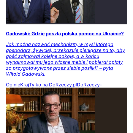
Gadowski: Gdzie poszła polska pomoc na Ukrainie?
Jak można nazwać mechanizm, w myśl którego
gospodarz, żywiciel, przekazuje pieniądze na to, aby
gość zajmował kolejne pokoje, a w końcu
wynajmował mu jego własne meble i pobierał opłaty
za przygotowywane przez siebie posiłki? – pyta
Witold Gadowski.
Opinie
Kraj
Tylko na DoRzeczy.pl
DoRzeczy+