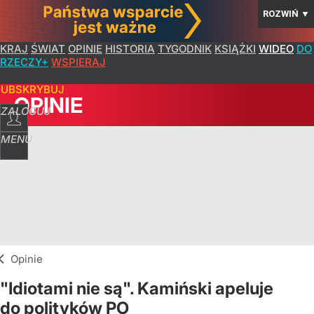
ROZWIŃ
▼
KRAJ
ŚWIAT
OPINIE
HISTORIA
TYGODNIK
KSIĄŻKI
WIDEO
DO
RZECZY+
WSPIERAJ
SUBSKRYBUJ
OPINIE
ZALOGUJ
MENU
Opinie
"Idiotami nie są". Kamiński apeluje
do polityków PO