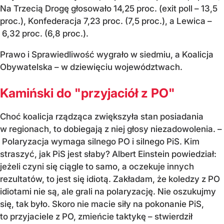
Na Trzecią Drogę głosowało 14,25 proc. (exit poll – 13,5
proc.), Konfederacja 7,23 proc. (7,5 proc.), a Lewica –
6,32 proc. (6,8 proc.).
Prawo i Sprawiedliwość wygrało w siedmiu, a Koalicja
Obywatelska – w dziewięciu województwach.
Kamiński do "przyjaciół z PO"
Choć koalicja rządząca zwiększyła stan posiadania
w regionach, to dobiegają z niej głosy niezadowolenia. –
Polaryzacja wymaga silnego PO i silnego PiS. Kim
straszyć, jak PiS jest słaby? Albert Einstein powiedział:
jeżeli czyni się ciągle to samo, a oczekuje innych
rezultatów, to jest się idiotą. Zakładam, że koledzy z PO
idiotami nie są, ale grali na polaryzację. Nie oszukujmy
się, tak było. Skoro nie macie siły na pokonanie PiS,
to przyjaciele z PO, zmieńcie taktykę – stwierdził