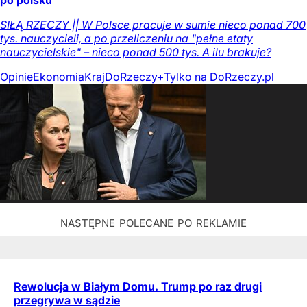
po polsku
SIŁĄ RZECZY || W Polsce pracuje w sumie nieco ponad 700
tys. nauczycieli, a po przeliczeniu na "pełne etaty
nauczycielskie" – nieco ponad 500 tys. A ilu brakuje?
Opinie
Ekonomia
Kraj
DoRzeczy+
Tylko na DoRzeczy.pl
Rewolucja w Białym Domu. Trump po raz drugi
przegrywa w sądzie