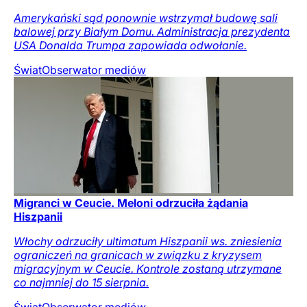
Amerykański sąd ponownie wstrzymał budowę sali
balowej przy Białym Domu. Administracja prezydenta
USA Donalda Trumpa zapowiada odwołanie.
Świat
Obserwator mediów
Migranci w Ceucie. Meloni odrzuciła żądania
Hiszpanii
Włochy odrzuciły ultimatum Hiszpanii ws. zniesienia
ograniczeń na granicach w związku z kryzysem
migracyjnym w Ceucie. Kontrole zostaną utrzymane
co najmniej do 15 sierpnia.