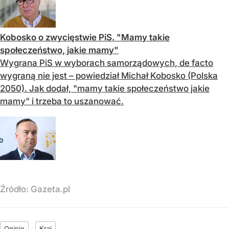
Kobosko o zwycięstwie PiS. "Mamy takie
społeczeństwo, jakie mamy"
Wygrana PiS w wyborach samorządowych, de facto
wygraną nie jest – powiedział Michał Kobosko (Polska
2050). Jak dodał, "mamy takie społeczeństwo jakie
mamy" i trzeba to uszanować.
Źródło:
Gazeta.pl
Opinie
Kraj