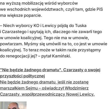
na wyższą mobilizację wśród wyborców
we wschodnich województwach, czyli tam, gdzie PiS
ma większe poparcie.
– Niech wyborcy KO i Lewicy pójdą do Tuska
i Czarzastego i spytają ich, dlaczego nie zawarli tego
w umowie koalicyjnej. Tego nie ma w umowie,
powtarzam. Myśmy się umówili na to, co jest w umowie
koalicyjnej. To teraz może w takim razie przystąpmy
do renegocjacji jej? – pytał Kamiński.
"Nie będzie żadnego dramatu". Czarzasty o swojej
przyszłości politycznej
Nie będzie żadnego dramatu, jeśli nie zostanę
marszałkiem Sejmu – oświadczył Włodzimierz
Czarzasty, współprzewodniczący Nowej Lewicy.