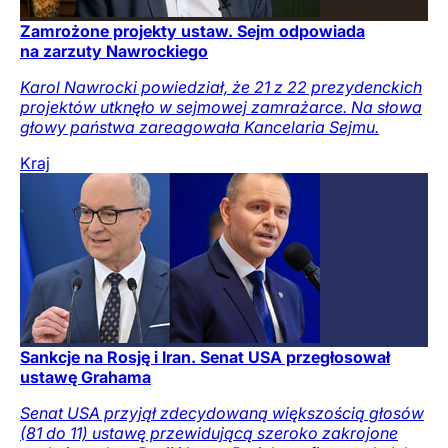
Zamrożone projekty ustaw. Sejm odpowiada
na zarzuty Nawrockiego
Karol Nawrocki powiedział, że 21 z 22 prezydenckich
projektów utknęło w sejmowej zamrażarce. Na słowa
głowy państwa zareagowała Kancelaria Sejmu.
Kraj
Sankcje na Rosję i Iran. Senat USA przegłosował
ustawę Grahama
Senat USA przyjął zdecydowaną większością głosów
(81 do 11) ustawę przewidującą szeroko zakrojone