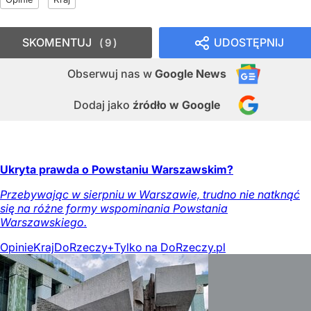
SKOMENTUJ
UDOSTĘPNIJ
9
Obserwuj nas
w
Google News
Dodaj jako
źródło w Google
Ukryta prawda o Powstaniu Warszawskim?
Przebywając w sierpniu w Warszawie, trudno nie natknąć
się na różne formy wspominania Powstania
Warszawskiego.
Opinie
Kraj
DoRzeczy+
Tylko na DoRzeczy.pl