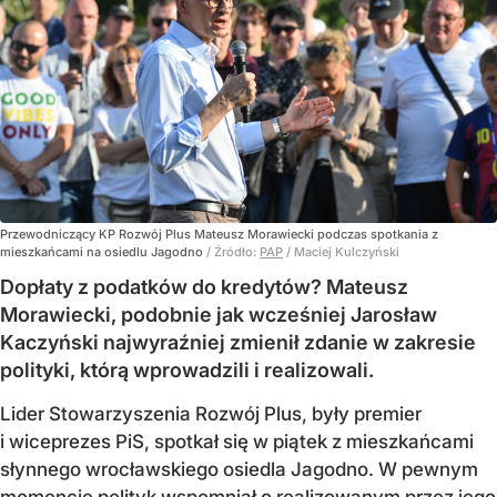
Przewodniczący KP Rozwój Plus Mateusz Morawiecki podczas spotkania z
mieszkańcami na osiedlu Jagodno
/ Źródło:
PAP
/
Maciej Kulczyński
Dopłaty z podatków do kredytów? Mateusz
Morawiecki, podobnie jak wcześniej Jarosław
Kaczyński najwyraźniej zmienił zdanie w zakresie
polityki, którą wprowadzili i realizowali.
Lider Stowarzyszenia Rozwój Plus, były premier
i wiceprezes PiS, spotkał się w piątek z mieszkańcami
słynnego wrocławskiego osiedla Jagodno. W pewnym
momencie polityk wspomniał o realizowanym przez jego