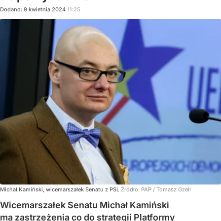
Dodano:
9
kwietnia
2024
11:25
Michał Kamiński, wicemarszałek Senatu z PSL
Źródło:
PAP
/
Tomasz Gzell
Wicemarszałek Senatu Michał Kamiński
ma zastrzeżenia co do strategii Platformy