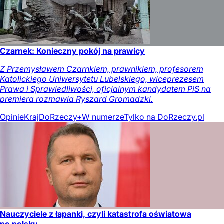
Czarnek: Konieczny pokój na prawicy
Z Przemysławem Czarnkiem, prawnikiem, profesorem
Katolickiego Uniwersytetu Lubelskiego, wiceprezesem
Prawa i Sprawiedliwości, oficjalnym kandydatem PiS na
premiera rozmawia Ryszard Gromadzki.
Opinie
Kraj
DoRzeczy+
W numerze
Tylko na DoRzeczy.pl
Nauczyciele z łapanki, czyli katastrofa oświatowa