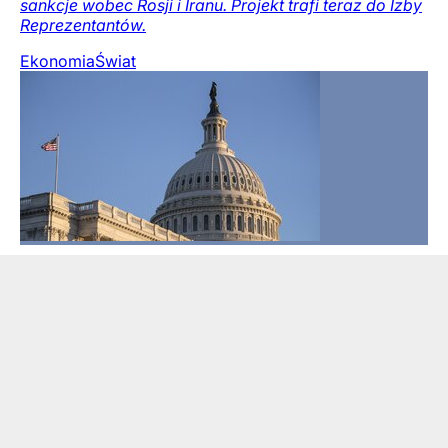
sankcje wobec Rosji i Iranu. Projekt trafi teraz do Izby
Reprezentantów.
Ekonomia
Świat