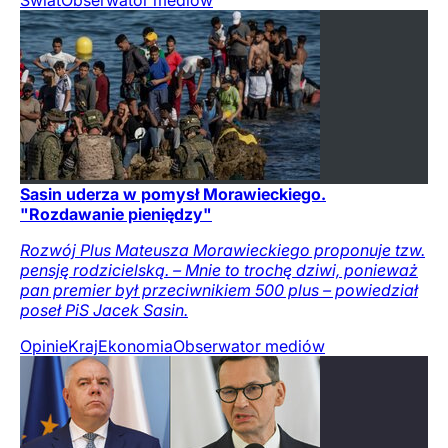
Świat
Obserwator mediów
Sasin uderza w pomysł Morawieckiego.
"Rozdawanie pieniędzy"
Rozwój Plus Mateusza Morawieckiego proponuje tzw.
pensję rodzicielską. – Mnie to trochę dziwi, ponieważ
pan premier był przeciwnikiem 500 plus – powiedział
poseł PiS Jacek Sasin.
Opinie
Kraj
Ekonomia
Obserwator mediów