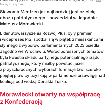
Przewodniczący KP Rozwój Plus Mateusz Morawiecki w Jagodnie
/ Źródło:
PAP
/
Maciej Kulczyński
Sławomir Mentzen jak najbardziej jest częścią
obozu patriotycznego – powiedział w Jagodnie
Mateusz Morawiecki.
Lider Stowarzyszenia Rozwój Plus, były premier
i wiceprezes PiS, spotkał się w piątek z mieszkańcami
słynnego z wyborów parlamentarnych 2023 osiedla
Jagodno we Wrocławiu. Wśród poruszonych tematów
była kwestia składu partyjnego potencjalnego rządu
patriotycznego, który miałby powstać, jeżeli
z przyszłorocznych wyborach formacje tzw. szeroko
pojętej prawicy uzyskają w parlamencie przewagę nad
koalicją pod wodzą Donalda Tuska.
Morawiecki otwarty na współpracę
z Konfederacją