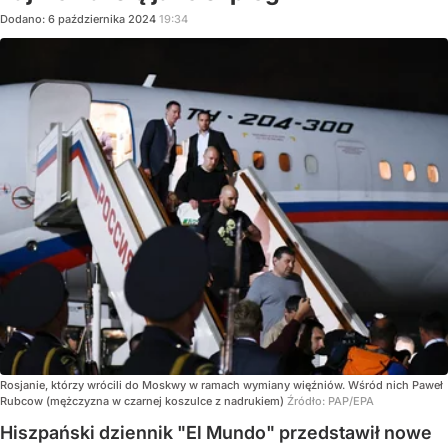
Dodano:
6
października
2024
19:34
Rosjanie, którzy wrócili do Moskwy w ramach wymiany więźniów. Wśród nich Paweł
Rubcow (mężczyzna w czarnej koszulce z nadrukiem)
Źródło:
PAP/EPA
Hiszpański dziennik "El Mundo" przedstawił nowe