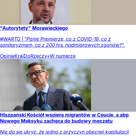
"Autorytety" Morawieckiego
#WARTO | "Panie Premierze, co z COVID-19, co z
sanitaryzmem, co z 200 tys. nadmiarowych zgonów?".
Opinie
Kraj
DoRzeczy+
W numerze
Hiszpański Kościół wspiera migrantów w Ceucie, a abp
Nowego Meksyku zachęca do budowy meczetu
Nie da się ukryć, że jedną z przyczyn obecnej kapitulacji