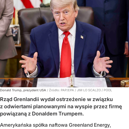
Donald Trump, prezydent USA
/ Źródło:
PAP/EPA
/
JIM LO SCALZO / POOL
Rząd Grenlandii wydał ostrzeżenie w związku
z odwiertami planowanymi na wyspie przez firmę
powiązaną z Donaldem Trumpem.
Amerykańska spółka naftowa Greenland Energy,