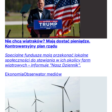
Nie chcą wiatraków? Mają dostać pieniądze.
Kontrowersyjny plan rządu
Specjalne fundusze mają przekonać lokalne
społeczności do stawiania w ich okolicy farm
wiatrowych – informuje "Nasz Dziennik".
Ekonomia
Obserwator mediów