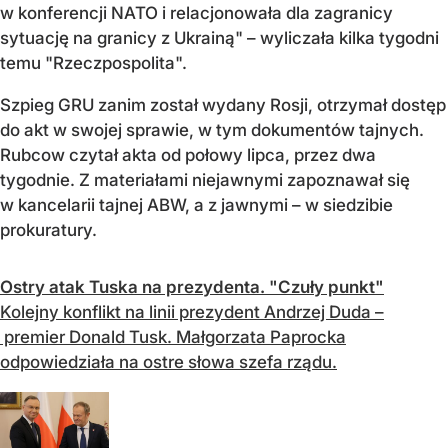
w konferencji NATO i relacjonowała dla zagranicy
sytuację na granicy z Ukrainą" – wyliczała kilka tygodni
temu "Rzeczpospolita".
Szpieg GRU zanim został wydany Rosji, otrzymał dostęp
do akt w swojej sprawie, w tym dokumentów tajnych.
Rubcow czytał akta od połowy lipca, przez dwa
tygodnie. Z materiałami niejawnymi zapoznawał się
w kancelarii tajnej ABW, a z jawnymi – w siedzibie
prokuratury.
Ostry atak Tuska na prezydenta. "Czuły punkt"
Kolejny konflikt na linii prezydent Andrzej Duda –
premier Donald Tusk. Małgorzata Paprocka
odpowiedziała na ostre słowa szefa rządu.