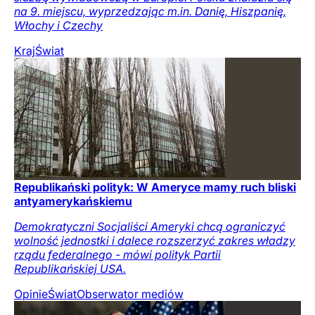
na 9. miejscu, wyprzedzając m.in. Danię, Hiszpanię,
Włochy i Czechy
Kraj
Świat
Republikański polityk: W Ameryce mamy ruch bliski
antyamerykańskiemu
Demokratyczni Socjaliści Ameryki chcą ograniczyć
wolność jednostki i dalece rozszerzyć zakres władzy
rządu federalnego - mówi polityk Partii
Republikańskiej USA.
Opinie
Świat
Obserwator mediów