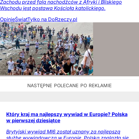
Zachodu przed falą nachodźców z Afryki i Bliskiego
Wschodu jest postawa Kościoła katolickiego.
Opinie
Świat
Tylko na DoRzeczy.pl
Który kraj ma najlepszy wywiad w Europie? Polska
w pierwszej dziesiątce
Brytyjski wywiad MI6 został uznany za najlepszą
służbę wywiadowczą w Europie. Polska znalazła się