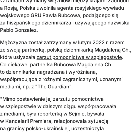
W ramach wymiany więźniów między krajami Zachodu
a Rosją, Polska
uwolniła agenta rosyjskiego wywiadu
wojskowego GRU Pawła Rubcowa, podającego się
za hiszpańskiego dziennikarza i używającego nazwiska
Pablo Gonzalez.
Mężczyzna został zatrzymany w lutym 2022 r. razem
ze swoją partnerką, polską dziennikarką Magdaleną Ch.,
która usłyszała
zarzut pomocnictwa w szpiegostwie
.
Co ciekawe, partnerka Rubcowa Magdalena Ch.
to dziennikarka nagradzana i wyróżniana,
współpracująca z różnymi zagranicznymi, uznanymi
mediami, np. z "The Guardian".
"Mimo postawienie jej zarzutu pomocnictwa
w szpiegostwie w dalszym ciągu współpracowała
z mediami, była reporterką w Sejmie, bywała
w Kancelarii Premiera, relacjonowała sytuację
na granicy polsko-ukraińskiej, uczestniczyła