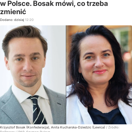
w Polsce. Bosak mówi, co trzeba
zmienić
Dodano:
dzisiaj
12:20
Krzysztof Bosak (Konfederacja), Anita Kucharska-Dziedzic (Lewica)
/ Źródło:
DoRzeczy
/
PAP, Szymon Pulcyn