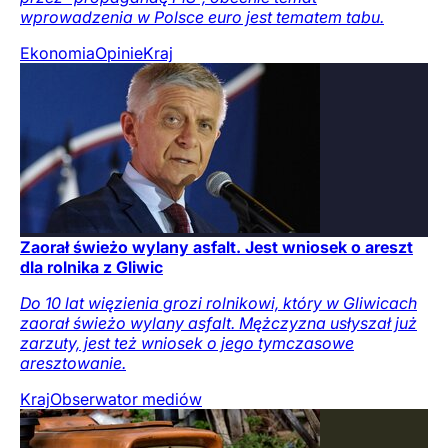
wprowadzenia w Polsce euro jest tematem tabu.
Ekonomia
Opinie
Kraj
Zaorał świeżo wylany asfalt. Jest wniosek o areszt
dla rolnika z Gliwic
Do 10 lat więzienia grozi rolnikowi, który w Gliwicach
zaorał świeżo wylany asfalt. Mężczyzna usłyszał już
zarzuty, jest też wniosek o jego tymczasowe
aresztowanie.
Kraj
Obserwator mediów