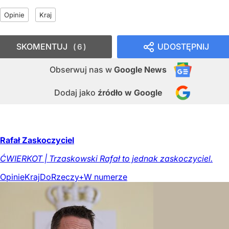
Opinie
Kraj
SKOMENTUJ
UDOSTĘPNIJ
6
Obserwuj nas
w
Google News
Dodaj jako
źródło w Google
Rafał Zaskoczyciel
ĆWIERKOT | Trzaskowski Rafał to jednak zaskoczyciel.
Opinie
Kraj
DoRzeczy+
W numerze