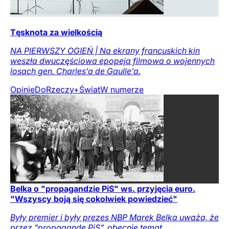
Tęsknota za wielkością
NA PIERWSZY OGIEŃ | Na ekrany francuskich kin
weszła dwuczęściowa epopeja filmowa o wojennych
losach gen. Charles’a de Gaulle’a.
Opinie
DoRzeczy+
Świat
W numerze
Belka o "propagandzie PiS" ws. przyjęcia euro.
"Wszyscy boją się cokolwiek powiedzieć"
Były premier i były prezes NBP Marek Belka uważa, że
przez "propagandę PiS", obecnie temat