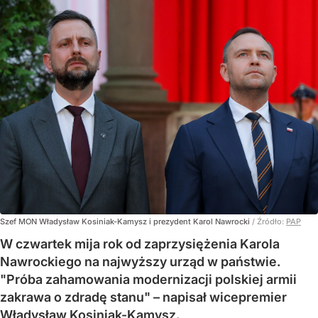
Szef MON Władysław Kosiniak-Kamysz i prezydent Karol Nawrocki
/ Źródło:
PAP
W czwartek mija rok od zaprzysiężenia Karola
Nawrockiego na najwyższy urząd w państwie.
"Próba zahamowania modernizacji polskiej armii
zakrawa o zdradę stanu" – napisał wicepremier
Władysław Kosiniak-Kamysz.