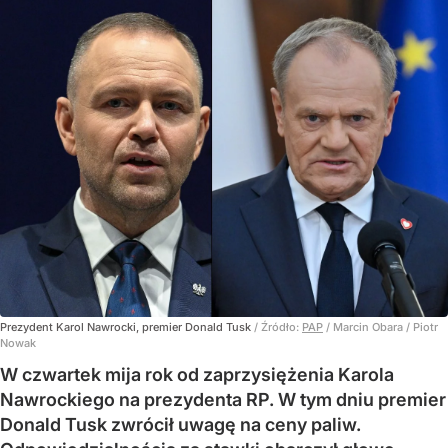
Prezydent Karol Nawrocki, premier Donald Tusk
/ Źródło:
PAP
/
Marcin Obara / Piotr
Nowak
W czwartek mija rok od zaprzysiężenia Karola
Nawrockiego na prezydenta RP. W tym dniu premier
Donald Tusk zwrócił uwagę na ceny paliw.