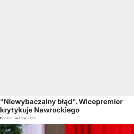
"Niewybaczalny błąd". Wicepremier
krytykuje Nawrockiego
Dodano:
wczoraj
21:55