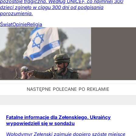
pozostaje tragiczna. Według UNICEF, co najmniej 300
dzieci zginęło w ciągu 300 dni od podpisania
porozumienia.
Świat
Opinie
Religia
Fatalne informacje dla Zełenskiego. Ukraińcy
wypowiedzieli się w sondażu
Wołodymyr Zełenski zajmuje dopiero szóste miejsce