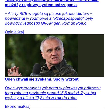
miażdży rządowy system ostrzegania
– Alerty RCB w ogóle są pisane jak dla idiotów –
powiedział w rozmowie z "Rzeczpospolitą" były
dowódca jednostki GROM gen. Roman Polko.
Opinie
Kraj
Orlen chwali się zyskami. Spory wzrost
Orlen wypracował zysk netto w pierwszym półroczu
tego roku na poziomie ponad 15,8 mld zł. Zysk był
wyższy o blisko 10,2 mld zł rok do roku.
Ekonomia
Kraj