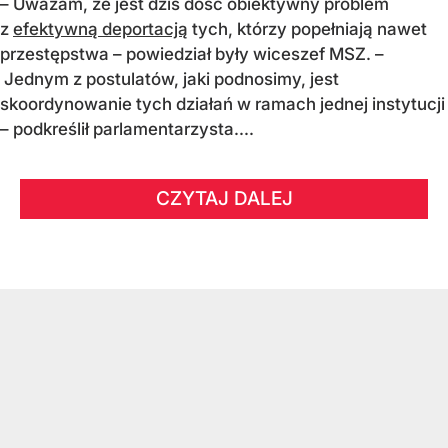
– Uważam, że jest dziś dość obiektywny problem
z
efektywną deportacją
tych, którzy popełniają nawet
przestępstwa – powiedział były wiceszef MSZ. –
Jednym z postulatów, jaki podnosimy, jest
skoordynowanie tych działań w ramach jednej instytucji
– podkreślił parlamentarzysta....
CZYTAJ DALEJ