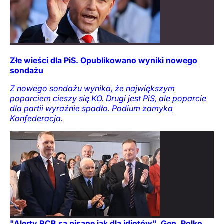
Złe wieści dla PiS. Opublikowano wyniki nowego
sondażu
Z nowego sondażu wynika, że największym
poparciem cieszy się KO. Drugi jest PiS, ale poparcie
dla partii wyraźnie spadło. Podium zamyka
Konfederacja.
"Alerty RCB są pisane jak dla idiotów". Gen. Polko