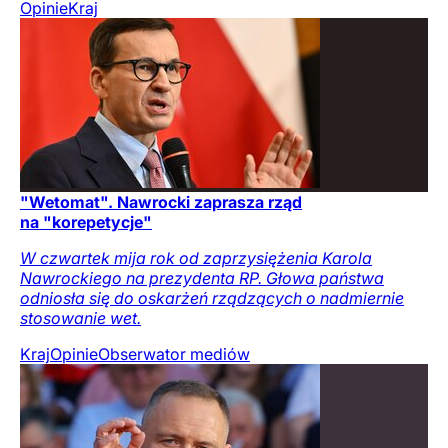
Opinie
Kraj
"Wetomat". Nawrocki zaprasza rząd
na "korepetycje"
W czwartek mija rok od zaprzysiężenia Karola
Nawrockiego na prezydenta RP. Głowa państwa
odniosła się do oskarżeń rządzących o nadmiernie
stosowanie wet.
Kraj
Opinie
Obserwator mediów