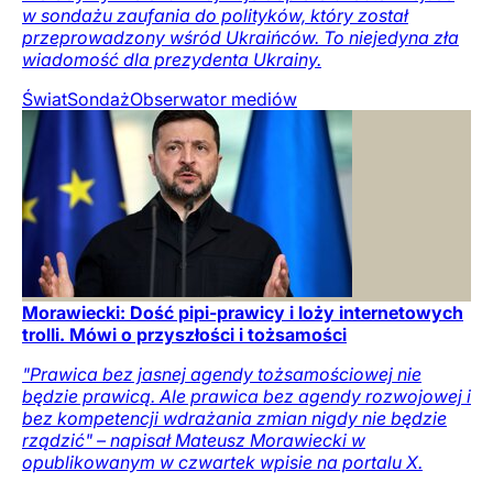
w sondażu zaufania do polityków, który został
przeprowadzony wśród Ukraińców. To niejedyna zła
wiadomość dla prezydenta Ukrainy.
Świat
Sondaż
Obserwator mediów
Morawiecki: Dość pipi-prawicy i loży internetowych
trolli. Mówi o przyszłości i tożsamości
"Prawica bez jasnej agendy tożsamościowej nie
będzie prawicą. Ale prawica bez agendy rozwojowej i
bez kompetencji wdrażania zmian nigdy nie będzie
rządzić" – napisał Mateusz Morawiecki w
opublikowanym w czwartek wpisie na portalu X.