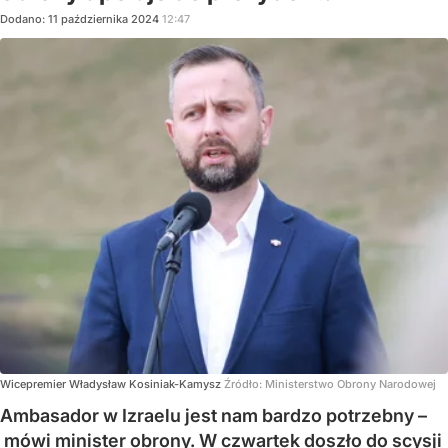
Dodano:
11
października
2024
12:47
Wicepremier Władysław Kosiniak-Kamysz
Źródło:
Ministerstwo Obrony Narodowej
Ambasador w Izraelu jest nam bardzo potrzebny –
mówi minister obrony. W czwartek doszło do scysji