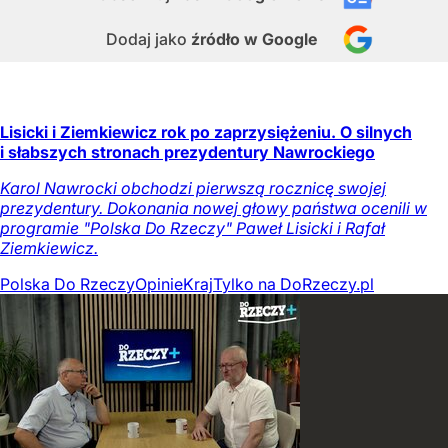
Dodaj jako
źródło w Google
Lisicki i Ziemkiewicz rok po zaprzysiężeniu. O silnych
i słabszych stronach prezydentury Nawrockiego
Karol Nawrocki obchodzi pierwszą rocznicę swojej
prezydentury. Dokonania nowej głowy państwa ocenili w
programie "Polska Do Rzeczy" Paweł Lisicki i Rafał
Ziemkiewicz.
Polska Do Rzeczy
Opinie
Kraj
Tylko na DoRzeczy.pl