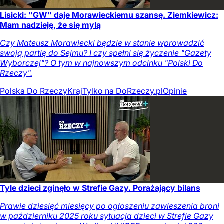
Lisicki: "GW" daje Morawieckiemu szansę. Ziemkiewicz:
Mam nadzieję, że się mylą
Czy Mateusz Morawiecki będzie w stanie wprowadzić
swoją partię do Sejmu? I czy spełni się życzenie "Gazety
Wyborczej"? O tym w najnowszym odcinku "Polski Do
Rzeczy".
Polska Do Rzeczy
Kraj
Tylko na DoRzeczy.pl
Opinie
Tyle dzieci zginęło w Strefie Gazy. Porażający bilans
Prawie dziesięć miesięcy po ogłoszeniu zawieszenia broni
w październiku 2025 roku sytuacja dzieci w Strefie Gazy