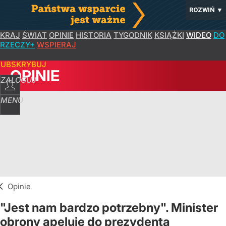
ROZWIŃ
▼
KRAJ
ŚWIAT
OPINIE
HISTORIA
TYGODNIK
KSIĄŻKI
WIDEO
DO
RZECZY+
WSPIERAJ
SUBSKRYBUJ
OPINIE
ZALOGUJ
MENU
Opinie
"Jest nam bardzo potrzebny". Minister
obrony apeluje do prezydenta