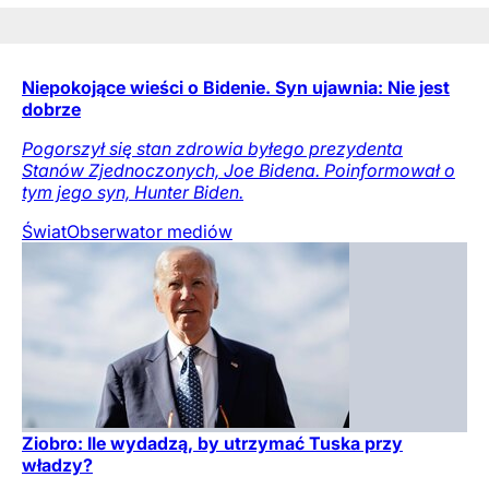
Niepokojące wieści o Bidenie. Syn ujawnia: Nie jest
dobrze
Pogorszył się stan zdrowia byłego prezydenta
Stanów Zjednoczonych, Joe Bidena. Poinformował o
tym jego syn, Hunter Biden.
Świat
Obserwator mediów
Ziobro: Ile wydadzą, by utrzymać Tuska przy
władzy?