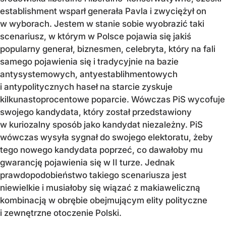
establishment wsparł generała Pavla i zwyciężył on
w wyborach. Jestem w stanie sobie wyobrazić taki
scenariusz, w którym w Polsce pojawia się jakiś
popularny generał, biznesmen, celebryta, który na fali
samego pojawienia się i tradycyjnie na bazie
antysystemowych, antyestablihmentowych
i antypolitycznych haseł na starcie zyskuje
kilkunastoprocentowe poparcie. Wówczas PiS wycofuje
swojego kandydata, który został przedstawiony
w kuriozalny sposób jako kandydat niezależny. PiS
wówczas wysyła sygnał do swojego elektoratu, żeby
tego nowego kandydata poprzeć, co dawałoby mu
gwarancję pojawienia się w II turze. Jednak
prawdopodobieństwo takiego scenariusza jest
niewielkie i musiałoby się wiązać z makiaweliczną
kombinacją w obrębie obejmującym elity polityczne
i zewnętrzne otoczenie Polski.