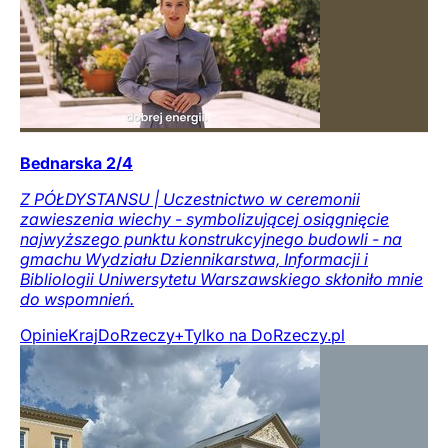
Bednarska 2/4
Z PÓŁDYSTANSU | Uczestnictwo w ceremonii
zawieszenia wiechy - symbolizującej osiągnięcie
najwyższego punktu konstrukcyjnego budowli - na
gmachu Wydziału Dziennikarstwa, Informacji i
Bibliologii Uniwersytetu Warszawskiego skłoniło mnie
do wspomnień.
Opinie
Kraj
DoRzeczy+
Tylko na DoRzeczy.pl