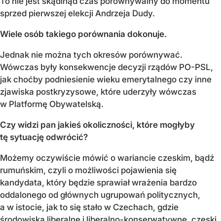
To nie jest skądinąd czas porównywalny do momentu
sprzed pierwszej elekcji Andrzeja Dudy.
Wiele osób takiego porównania dokonuje.
Jednak nie można tych okresów porównywać.
Wówczas były konsekwencje decyzji rządów PO-PSL,
jak choćby podniesienie wieku emerytalnego czy inne
zjawiska postkryzysowe, które uderzyły wówczas
w Platformę Obywatelską.
Czy widzi pan jakieś okoliczności, które mogłyby
tę sytuację odwrócić?
Możemy oczywiście mówić o wariancie czeskim, bądź
rumuńskim, czyli o możliwości pojawienia się
kandydata, który będzie sprawiał wrażenia bardzo
oddalonego od głównych ugrupowań politycznych,
a w istocie, jak to się stało w Czechach, gdzie
środowiska liberalne i liberalno-konserwatywne, czeski