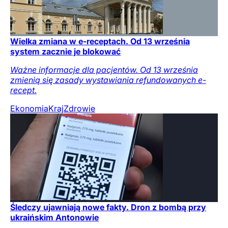
Wielka zmiana w e-receptach. Od 13 września
system zacznie je blokować
Ważne informacje dla pacjentów. Od 13 września
zmienią się zasady wystawiania refundowanych e-
recept.
Ekonomia
Kraj
Zdrowie
Śledczy ujawniają nowe fakty. Dron z bombą przy
ukraińskim Antonowie