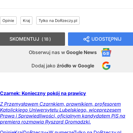
Opinie
Kraj
Tylko na DoRzeczy.pl
SKOMENTUJ
UDOSTĘPNIJ
18
Obserwuj nas
w
Google News
Dodaj jako
źródło w Google
Czarnek: Konieczny pokój na prawicy
Z Przemysławem Czarnkiem, prawnikiem, profesorem
Katolickiego Uniwersytetu Lubelskiego, wiceprezesem
Prawa i Sprawiedliwości, oficjalnym kandydatem PiS na
premiera rozmawia Ryszard Gromadzki.
Opinie
Kraj
DoRzeczy+
W numerze
Tylko na DoRzeczy.pl