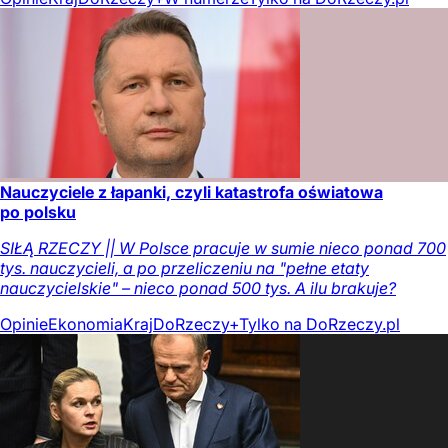
Nauczyciele z łapanki, czyli katastrofa oświatowa
po polsku
SIŁĄ RZECZY || W Polsce pracuje w sumie nieco ponad 700
tys. nauczycieli, a po przeliczeniu na "pełne etaty
nauczycielskie" – nieco ponad 500 tys. A ilu brakuje?
Opinie
Ekonomia
Kraj
DoRzeczy+
Tylko na DoRzeczy.pl