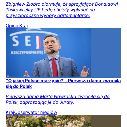
Zbigniew Ziobro alarmuje, że sprzyjające Donaldowi
Tuskowi elity UE będą chciały wpłynąć na
przyszłoroczne wybory parlamentarne.
Opinie
Kraj
"O jakiej Polsce marzycie?". Pierwsza dama zwróciła
się do Polek
Pierwsza dama Marta Nawrocka zwróciła się do
Polek, zapraszając je do Juraty.
Kraj
Obserwator mediów