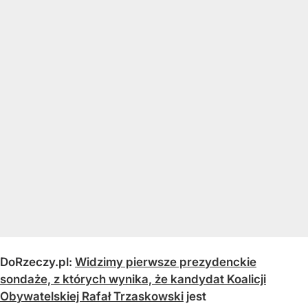
DoRzeczy.pl:
Widzimy pierwsze prezydenckie
sondaże, z których wynika, że kandydat Koalicji
Obywatelskiej Rafał Trzaskowski
jest