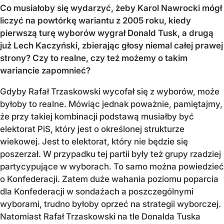
Co musiałoby się wydarzyć, żeby Karol Nawrocki mógł
liczyć na powtórkę wariantu z 2005 roku, kiedy
pierwszą turę wyborów wygrał Donald Tusk, a drugą
już Lech Kaczyński, zbierając głosy niemal całej prawej
strony? Czy to realne, czy też możemy o takim
wariancie zapomnieć?
Gdyby Rafał Trzaskowski wycofał się z wyborów, może
byłoby to realne. Mówiąc jednak poważnie, pamiętajmy,
że przy takiej kombinacji podstawą musiałby być
elektorat PiS, który jest o określonej strukturze
wiekowej. Jest to elektorat, który nie będzie się
poszerzał. W przypadku tej partii były też grupy rzadziej
partycypujące w wyborach. To samo można powiedzieć
o Konfederacji. Zatem duże wahania poziomu poparcia
dla Konfederacji w sondażach a poszczególnymi
wyborami, trudno byłoby oprzeć na strategii wyborczej.
Natomiast Rafał Trzaskowski na tle Donalda Tuska