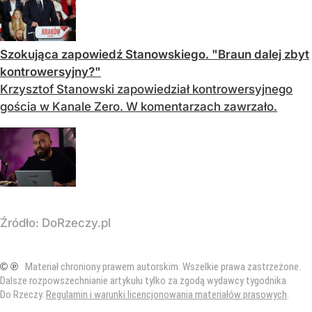
Szokująca zapowiedź Stanowskiego. "Braun dalej zbyt
kontrowersyjny?"
Krzysztof Stanowski zapowiedział kontrowersyjnego
gościa w Kanale Zero. W komentarzach zawrzało.
Źródło:
DoRzeczy.pl
© ℗
Materiał chroniony prawem autorskim. Wszelkie prawa zastrzeżone.
Dalsze rozpowszechnianie artykułu tylko za zgodą wydawcy tygodnika
Do Rzeczy.
Regulamin i warunki licencjonowania materiałów prasowych
.