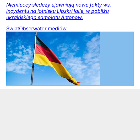
Niemieccy śledczy ujawniają nowe fakty ws.
incydentu na lotnisku Lipsk/Halle, w pobliżu
ukraińskiego samolotu Antonow.
Świat
Obserwator mediów