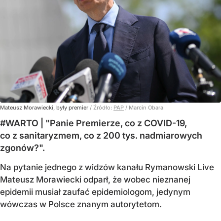
Mateusz Morawiecki, były premier
/ Źródło:
PAP
/
Marcin Obara
#WARTO | "Panie Premierze, co z COVID-19,
co z sanitaryzmem, co z 200 tys. nadmiarowych
zgonów?".
Na pytanie jednego z widzów kanału Rymanowski Live
Mateusz Morawiecki odparł, że wobec nieznanej
epidemii musiał zaufać epidemiologom, jedynym
wówczas w Polsce znanym autorytetom.