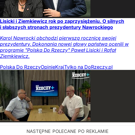
Lisicki i Ziemkiewicz rok po zaprzysiężeniu. O silnych
i słabszych stronach prezydentury Nawrockiego
Karol Nawrocki obchodzi pierwszą rocznicę swojej
prezydentury. Dokonania nowej głowy państwa ocenili w
programie "Polska Do Rzeczy" Paweł Lisicki i Rafał
Ziemkiewicz.
Polska Do Rzeczy
Opinie
Kraj
Tylko na DoRzeczy.pl