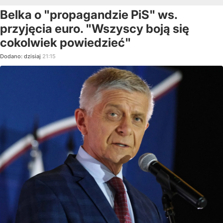
Belka o "propagandzie PiS" ws.
przyjęcia euro. "Wszyscy boją się
cokolwiek powiedzieć"
Dodano:
dzisiaj
21:15