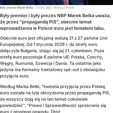
Były premier Marek Belka
/ Źródło:
PAP
/
Mateusz Marek
Były premier i były prezes NBP Marek Belka uważa,
że przez "propagandę PiS", obecnie temat
wprowadzenia w Polsce euro jest tematem tabu.
Obecnie euro jest oficjalną walutą 21 z 27 państw Unii
Europejskiej. Od 1 stycznia 2026 r. do strefy euro
dołączyła Bułgaria, stając się jej 21. członkiem.
Poza
strefą euro pozostaje 6 państw UE:
Polska, Czechy,
Węgry, Rumunia, Szwecja i Dania
. Ta ostatnia jako
jedyna ma formalny traktatowy opt-out z obowiązku
przyjęcia euro.
Według Marka Belki, "kwestia przyjęcia przez Polskę
euro została na tyle obrzydzona przez propagandę PiS,
że wszyscy boją się na ten temat cokolwiek
powiedzieć". "Prawo i Sprawiedliwość sprzeciwia się
euro z prostego powodu. Otóż