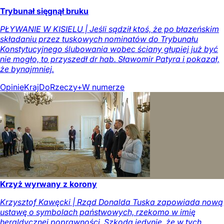
Trybunał sięgnął bruku
PŁYWANIE W KISIELU | Jeśli sądził ktoś, że po błazeńskim
składaniu przez tuskowych nominatów do Trybunału
Konstytucyjnego ślubowania wobec ściany głupiej już być
nie mogło, to przyszedł dr hab. Sławomir Patyra i pokazał,
że bynajmniej.
Opinie
Kraj
DoRzeczy+
W numerze
Krzyż wyrwany z korony
Krzysztof Kawęcki | Rząd Donalda Tuska zapowiada nową
ustawę o symbolach państwowych, rzekomo w imię
heraldycznej poprawności. Szkoda jedynie, że w tych