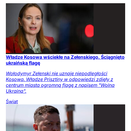
Władze Kosowa wściekłe na Zełenskiego. Ściągnięto
ukraińską flagę
Wołodymyr Zełenski nie uznaje niepodległości
Kosowa. Władze Prisztiny w odpowiedzi zdjęły z
centrum miasta ogromną flagę z napisem "Wolna
Ukraina".
Świat