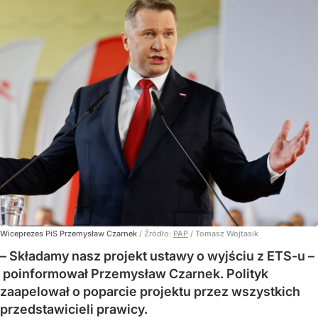
Wiceprezes PiS Przemysław Czarnek
/ Źródło:
PAP
/
Tomasz Wojtasik
– Składamy nasz projekt ustawy o wyjściu z ETS-u –
poinformował Przemysław Czarnek. Polityk
zaapelował o poparcie projektu przez wszystkich
przedstawicieli prawicy.