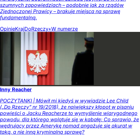
szumnych zapowiedziach – podobnie jak za rządów
Zjednoczonej Prawicy – brakuje miejsca na sprawę
fundamentalną.
Opinie
Kraj
DoRzeczy+
W numerze
Inny Reacher
POCZYTANKI | Mówił mi kiedyś w wywiadzie Lee Child
(„Do Rzeczy” nr 19/2018), że największy kłopot w pisaniu
powieści o Jacku Reacherze to wymyślenie wiarygodnego
powodu, dla którego wplątuje się w kabałę: Co sprawia, że
wędrujący przez Amerykę nomad angażuje się akurat w
taką, a nie inną kryminalną sprawę?