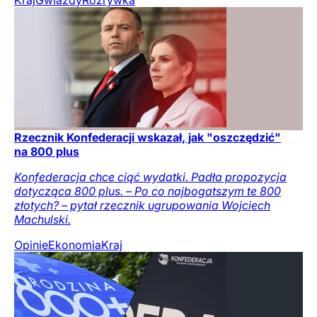
Kraj
Gwiazdy
Rozrywka
Rzecznik Konfederacji wskazał, jak "oszczędzić"
na 800 plus
Konfederacja chce ciąć wydatki. Padła propozycja
dotycząca 800 plus. – Po co najbogatszym te 800
złotych? – pytał rzecznik ugrupowania Wojciech
Machulski.
Opinie
Ekonomia
Kraj