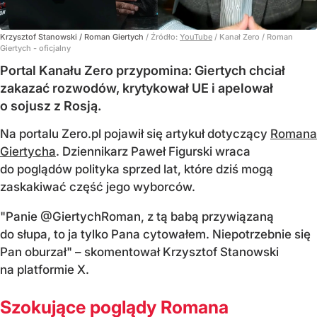
Krzysztof Stanowski / Roman Giertych
/ Źródło:
YouTube
/
Kanał Zero / Roman
Giertych - oficjalny
Portal Kanału Zero przypomina: Giertych chciał
zakazać rozwodów, krytykował UE i apelował
o sojusz z Rosją.
Na portalu Zero.pl pojawił się artykuł dotyczący
Romana
Giertycha
. Dziennikarz Paweł Figurski wraca
do poglądów polityka sprzed lat, które dziś mogą
zaskakiwać część jego wyborców.
"Panie @GiertychRoman, z tą babą przywiązaną
do słupa, to ja tylko Pana cytowałem. Niepotrzebnie się
Pan oburzał" – skomentował Krzysztof Stanowski
na platformie X.
Szokujące poglądy Romana