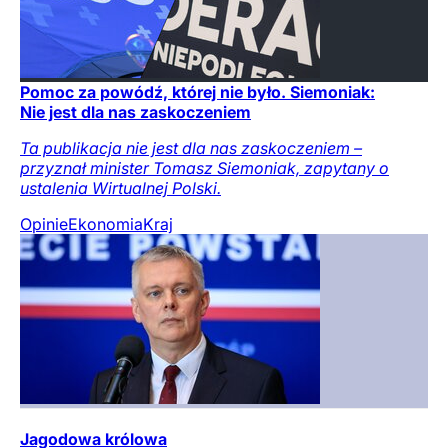
Pomoc za powódź, której nie było. Siemoniak:
Nie jest dla nas zaskoczeniem
Ta publikacja nie jest dla nas zaskoczeniem –
przyznał minister Tomasz Siemoniak, zapytany o
ustalenia Wirtualnej Polski.
Opinie
Ekonomia
Kraj
Jagodowa królowa