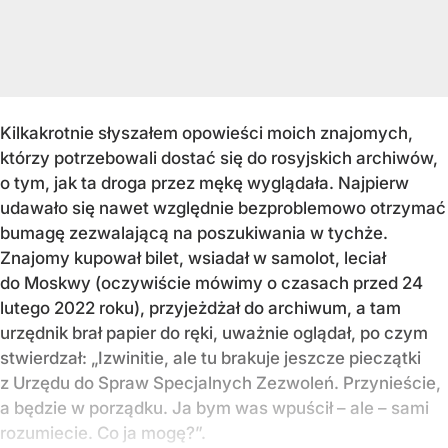
Kilkakrotnie słyszałem opowieści moich znajomych,
którzy potrzebowali dostać się do rosyjskich archiwów,
o tym, jak ta droga przez mękę wyglądała. Najpierw
udawało się nawet względnie bezproblemowo otrzymać
bumagę zezwalającą na poszukiwania w tychże.
Znajomy kupował bilet, wsiadał w samolot, leciał
do Moskwy (oczywiście mówimy o czasach przed 24
lutego 2022 roku), przyjeżdżał do archiwum, a tam
urzędnik brał papier do ręki, uważnie oglądał, po czym
stwierdzał: „Izwinitie, ale tu brakuje jeszcze pieczątki
z Urzędu do Spraw Specjalnych Zezwoleń. Przynieście,
a będzie w porządku. Ja bym was wpuścił – ale – sami
rozumiecie. Co ja mogę?”.