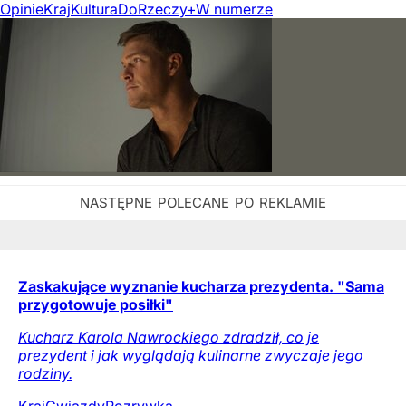
Opinie
Kraj
Kultura
DoRzeczy+
W numerze
Zaskakujące wyznanie kucharza prezydenta. "Sama
przygotowuje posiłki"
Kucharz Karola Nawrockiego zdradził, co je
prezydent i jak wyglądają kulinarne zwyczaje jego
rodziny.