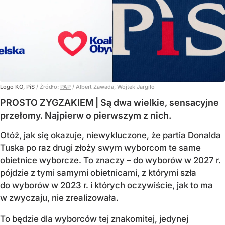
Logo KO, PiS
/ Źródło:
PAP
/
Albert Zawada, Wojtek Jargiło
PROSTO ZYGZAKIEM | Są dwa wielkie, sensacyjne
przełomy. Najpierw o pierwszym z nich.
Otóż, jak się okazuje, niewykluczone, że partia Donalda
Tuska po raz drugi złoży swym wyborcom te same
obietnice wyborcze. To znaczy – do wyborów w 2027 r.
pójdzie z tymi samymi obietnicami, z którymi szła
do wyborów w 2023 r. i których oczywiście, jak to ma
w zwyczaju, nie zrealizowała.
To będzie dla wyborców tej znakomitej, jedynej