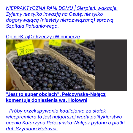
NIEPRAKTYCZNA PANI DOMU | Sierpień, wakacje.
Żyjemy nie tylko inwazją na Ceutę, nie tylko
dogorywającą (niestety nierozwiązaną) sprawą
Szpitala Południowego.
Opinie
Kraj
DoRzeczy+
W numerze
"Jest to super obciach". Pełczyńska-Nałęcz
komentuje doniesienia ws. Hołowni
- Próby przekupywania koalicjanta za stołek
wicepremiera to jest najgorszej wody politykierstwo -
ocenia Katarzyna Pełczyńska-Nałęcz pytana o plotki
dot. Szymona Hołowni.