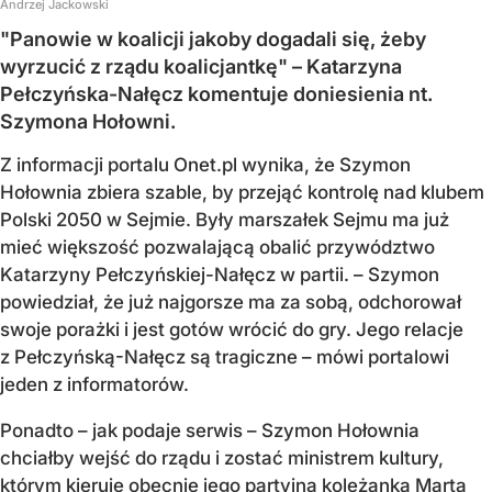
Andrzej Jackowski
"Panowie w koalicji jakoby dogadali się, żeby
wyrzucić z rządu koalicjantkę" – Katarzyna
Pełczyńska-Nałęcz komentuje doniesienia nt.
Szymona Hołowni.
Z informacji portalu Onet.pl wynika, że Szymon
Hołownia zbiera szable, by przejąć kontrolę nad klubem
Polski 2050 w Sejmie. Były marszałek Sejmu ma już
mieć większość pozwalającą obalić przywództwo
Katarzyny Pełczyńskiej-Nałęcz w partii. – Szymon
powiedział, że już najgorsze ma za sobą, odchorował
swoje porażki i jest gotów wrócić do gry. Jego relacje
z Pełczyńską-Nałęcz są tragiczne – mówi portalowi
jeden z informatorów.
Ponadto – jak podaje serwis – Szymon Hołownia
chciałby wejść do rządu i zostać ministrem kultury,
którym kieruje obecnie jego partyjna koleżanka Marta