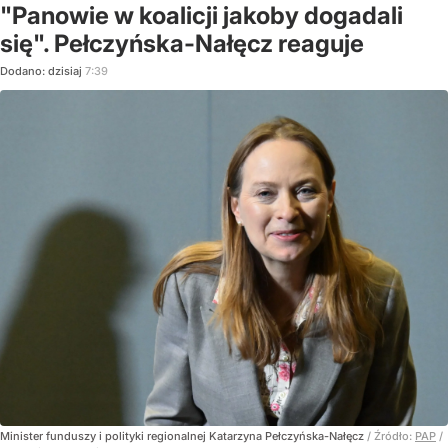
"Panowie w koalicji jakoby dogadali
się". Pełczyńska-Nałęcz reaguje
Dodano:
dzisiaj
7:39
Minister funduszy i polityki regionalnej Katarzyna Pełczyńska-Nałęcz
/ Źródło:
PAP
/