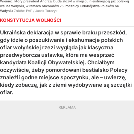
Wieniec, który prezydent Andrzej Duda złożył w miejscu nieistniejącej już polskiej
wsi na Wołyniu, w ramach obchodów 75. rocznicy ludobójstwa Polaków na
Wołyniu
Źródło:
PAP
/
Jacek Turczyk
KONSTYTUCJA WOLNOŚCI
Ukraińska deklaracja w sprawie braku przeszkód,
gdy idzie o poszukiwania i ekshumacje polskich
ofiar wołyńskiej rzezi wygląda jak klasyczna
przedwyborcza ustawka, która ma wesprzeć
kandydata Koalicji Obywatelskiej. Chciałbym
oczywiście, żeby pomordowani bestialsko Polacy
znaleźli godne miejsce spoczynku, ale – uwierzę,
kiedy zobaczę, jak z ziemi wydobywane są szczątki
ofiar.