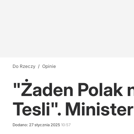
Do Rzeczy
/
Opinie
"Żaden Polak 
Tesli". Minist
Dodano:
27
stycznia
2025
10:57