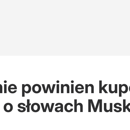
nie powinien ku
er o słowach Mus