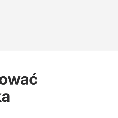
pować
ka