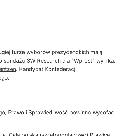
rugiej turze wyborów prezydenckich mają
ego sondażu SW Research dla "Wprost" wynika,
Mentzen
. Kandydat Konfederacji
ego.
ego, Prawo i Sprawiedliwość powinno wycofać
ja. Cała polska (światopoglądowo) Prawica