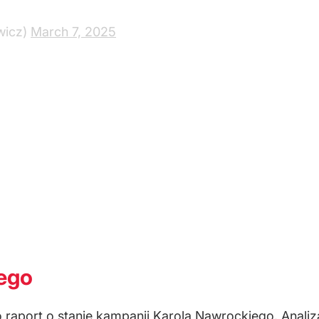
wicz)
March 7, 2025
iego
 raport o stanie kampanii Karola Nawrockiego. Analiz