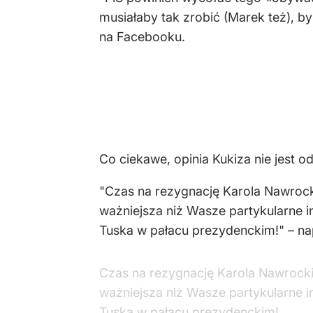
musiałaby tak zrobić (Marek też), b
na Facebooku.
Co ciekawe, opinia Kukiza nie jest 
"Czas na rezygnację Karola Nawrock
ważniejsza niż Wasze partykularne i
Tuska w pałacu prezydenckim!" – nap
Czas na rezygnację Karola Nawrocki
ważniejsza niż Wasze partykularne i
Tuska w pałacu prezydenckim!