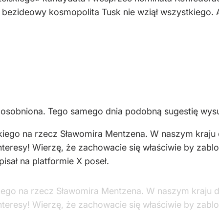
y bezideowy kosmopolita Tusk nie wziął wszystkiego.
odosobniona. Tego samego dnia podobną sugestię wysu
iego na rzecz Sławomira Mentzena. W naszym kraju dz
nteresy! Wierzę, że zachowacie się właściwie by zab
isał na platformie X poseł.
ego na rzecz Sławomira Mentzena. W naszym kraju dzi
nteresy! Wierzę, że zachowacie się właściwie by zab