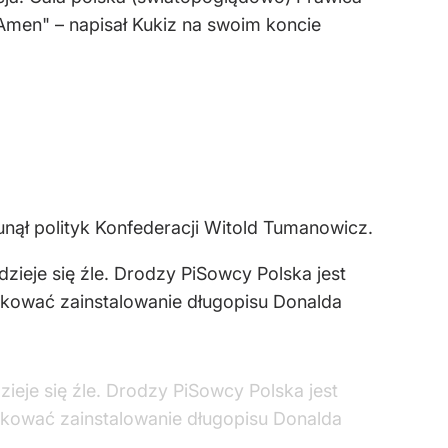
 Amen" – napisał Kukiz na swoim koncie
nął polityk Konfederacji Witold Tumanowicz.
ieje się źle. Drodzy PiSowcy Polska jest
lokować zainstalowanie długopisu Donalda
eje się źle. Drodzy PiSowcy Polska jest
lokować zainstalowanie długopisu Donalda