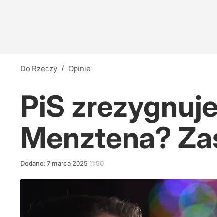
Do Rzeczy
/
Opinie
PiS zrezygnuje
Menztena? Zas
Dodano:
7
marca
2025
11:50