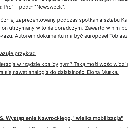
a PiS" – podał "Newsweek".
ł później zaprezentowany podczas spotkania sztabu K
on utrzymany w tonie doradczym. Zawarto w nim ponoć 
kazu. Autorem dokumentu ma być europoseł Tobiasz B
azuje przykład
eracja w rządzie koalicyjnym? Taką możliwość widzi
ła się nawet analogia do działalności Elona Muska.
iS. Wystąpienie Nawrockiego, "wielka mobilizacja"