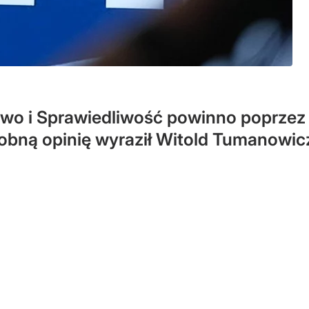
awo i Sprawiedliwość powinno poprze
bną opinię wyraził Witold Tumanowicz