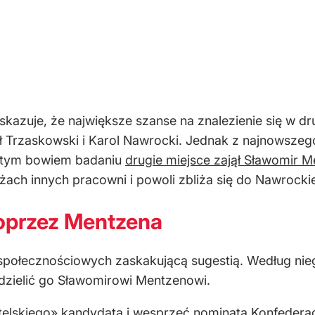
skazuje, że największe szanse na znalezienie się w d
fał Trzaskowski i Karol Nawrocki. Jednak z najnowsz
W tym bowiem badaniu
drugie miejsce zajął Sławomir 
ach innych pracowni i powoli zbliża się do Nawrocki
poprzez Mentzena
h społecznościowych zaskakującą sugestią. Według ni
udzielić go Sławomirowi Mentzenowi.
elskiego» kandydata i wesprzeć nominata Konfederac