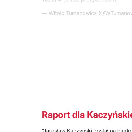
— Witold Tumanowicz (@WTumano
Raport dla Kaczyńsk
"Jarosław Kaczyński dostał na biurko