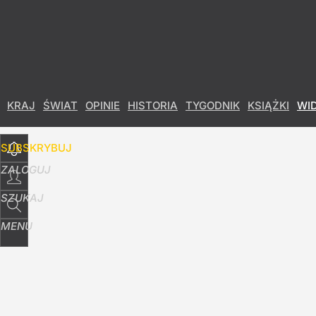
Udostępnij
19
Skomentuj
KRAJ
ŚWIAT
OPINIE
HISTORIA
TYGODNIK
KSIĄŻKI
WI
SUBSKRYBUJ
ZALOGUJ
SZUKAJ
MENU