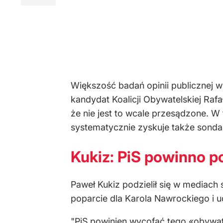
Większość badań opinii publicznej w
kandydat Koalicji Obywatelskiej Ra
że nie jest to wcale przesądzone. 
systematycznie zyskuje także sondaż
Kukiz: PiS powinno 
Paweł Kukiz podzielił się w mediac
poparcie dla Karola Nawrockiego i 
"PiS powinien wycofać tego «obywat