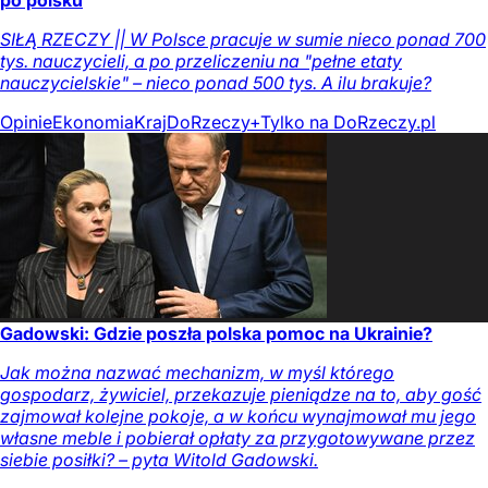
po polsku
SIŁĄ RZECZY || W Polsce pracuje w sumie nieco ponad 700
tys. nauczycieli, a po przeliczeniu na "pełne etaty
nauczycielskie" – nieco ponad 500 tys. A ilu brakuje?
Opinie
Ekonomia
Kraj
DoRzeczy+
Tylko na DoRzeczy.pl
Gadowski: Gdzie poszła polska pomoc na Ukrainie?
Jak można nazwać mechanizm, w myśl którego
gospodarz, żywiciel, przekazuje pieniądze na to, aby gość
zajmował kolejne pokoje, a w końcu wynajmował mu jego
własne meble i pobierał opłaty za przygotowywane przez
siebie posiłki? – pyta Witold Gadowski.