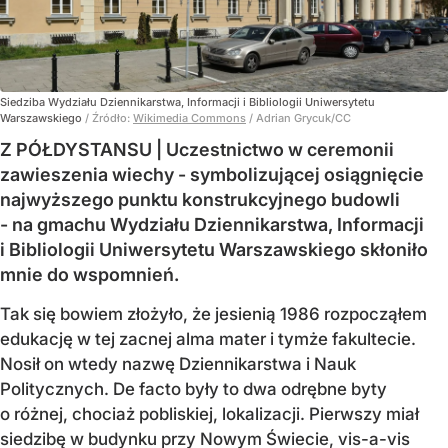
Siedziba Wydziału Dziennikarstwa, Informacji i Bibliologii Uniwersytetu
Warszawskiego
/ Źródło:
Wikimedia Commons
/
Adrian Grycuk/CC
Z PÓŁDYSTANSU | Uczestnictwo w ceremonii
zawieszenia wiechy - symbolizującej osiągnięcie
najwyższego punktu konstrukcyjnego budowli
- na gmachu Wydziału Dziennikarstwa, Informacji
i Bibliologii Uniwersytetu Warszawskiego skłoniło
mnie do wspomnień.
Tak się bowiem złożyło, że jesienią 1986 rozpocząłem
edukację w tej zacnej alma mater i tymże fakultecie.
Nosił on wtedy nazwę Dziennikarstwa i Nauk
Politycznych. De facto były to dwa odrębne byty
o różnej, chociaż pobliskiej, lokalizacji. Pierwszy miał
siedzibę w budynku przy Nowym Świecie, vis-a-vis