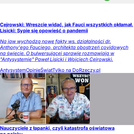
Cejrowski: Wreszcie widać, jak Fauci wszystkich okłamał.
Lisicki: Sypie się opowieść o pandemii
Na jaw wychodzą nowe fakty ws. działalności dr.
Anthony'ego Fauciego, architekta obostrzeń covidowych
na świecie. O bulwersującej sprawie rozmawiają w
"Antysystemie" Paweł Lisicki i Wojciech Cejrowski.
Antysystem
Opinie
Świat
Tylko na DoRzeczy.pl
Nauczyciele z łapanki, czyli katastrofa oświatowa