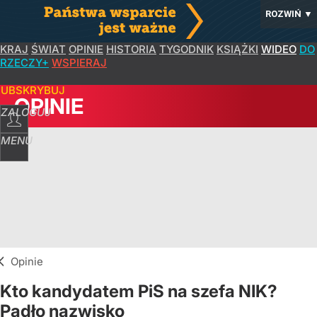
ROZWIŃ
▼
KRAJ
ŚWIAT
OPINIE
HISTORIA
TYGODNIK
KSIĄŻKI
WIDEO
DO
RZECZY+
WSPIERAJ
SUBSKRYBUJ
OPINIE
ZALOGUJ
MENU
Opinie
Kto kandydatem PiS na szefa NIK?
Padło nazwisko