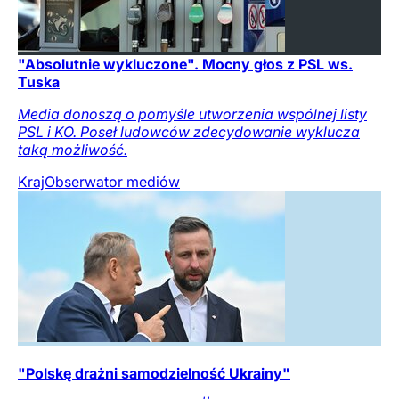
"Absolutnie wykluczone". Mocny głos z PSL ws.
Tuska
Media donoszą o pomyśle utworzenia wspólnej listy
PSL i KO. Poseł ludowców zdecydowanie wyklucza
taką możliwość.
Kraj
Obserwator mediów
"Polskę drażni samodzielność Ukrainy"