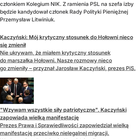
członkiem Kolegium NIK. Z ramienia PSL na szefa izby
będzie kandydował członek Rady Polityki Pieniężnej
Przemysław Litwiniuk.
Kaczyński: Mój krytyczny stosunek do Hołowni nieco
się zmienił
Nie ukrywam, że miałem krytyczny stosunek
do marszałka Hołowni. Nasze rozmowy nieco
go zmieniły – przyznał Jarosław Kaczyński, prezes PiS.
"Wzywam wszystkie siły patriotyczne". Kaczyński
zapowiada wielką manifestację
Prezes Prawa i Sprawiedliwości zapowiedział wielką
manifestację przeciwko nielegalnej migracji.