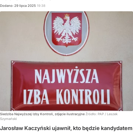
Dodano:
29
lipca
2025
19:38
Siedziba Najwyższej Izby Kontroli, zdjęcie ilustracyjne
Źródło:
PAP
/
Leszek
Szymański
Jarosław Kaczyński ujawnił, kto będzie kandydatem