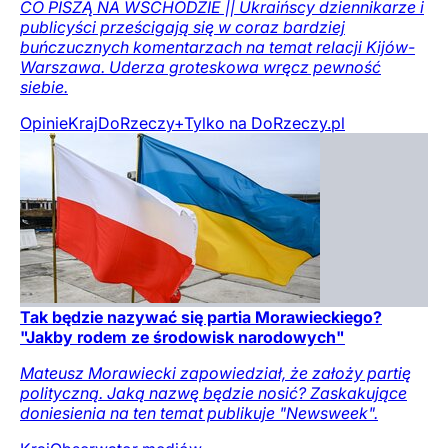
CO PISZĄ NA WSCHODZIE || Ukraińscy dziennikarze i
publicyści prześcigają się w coraz bardziej
buńczucznych komentarzach na temat relacji Kijów-
Warszawa. Uderza groteskowa wręcz pewność
siebie.
Opinie
Kraj
DoRzeczy+
Tylko na DoRzeczy.pl
Tak będzie nazywać się partia Morawieckiego?
"Jakby rodem ze środowisk narodowych"
Mateusz Morawiecki zapowiedział, że założy partię
polityczną. Jaką nazwę będzie nosić? Zaskakujące
doniesienia na ten temat publikuje "Newsweek".