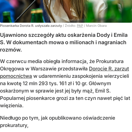
Piosenkarka Dorota R. usłyszała zarzuty
/ Źródło:
PAP
/
Marcin Obara
Ujawniono szczegóły aktu oskarżenia Dody i Emila
S. W dokumentach mowa o milionach i nagraniach
rozmów.
W czerwcu media obiegła informacja, że Prokuratura
Okręgowa w Warszawie przedstawiła
Dorocie R. zarzut
pomocnictwa
w udaremnieniu zaspokojenia wierzycieli
na kwotę 12 mln 293 tys. 161 zł i 10 gr. Głównym
oskarżonym w sprawie jest jej były mąż, Emil S.
Popularnej piosenkarce grozi za ten czyn nawet pięć lat
więzienia.
Niedługo po tym, jak opublikowano oświadczenie
prokuratury,