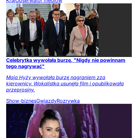
Kraj
Obserwator mediów
Celebrytka wywołała burzę. "Nigdy nie powinnam
tego nagrywać"
Maja Hyży wywołała burzę nagraniem zza
kierownicy. Wokalistka usunęła film i opublikowała
przeprosiny.
Show-biznes
Gwiazdy
Rozrywka