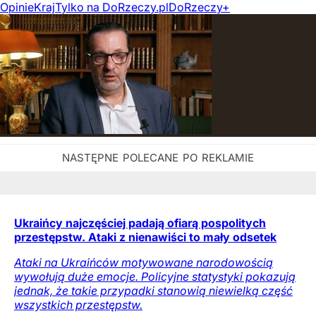
Opinie
Kraj
Tylko na DoRzeczy.pl
DoRzeczy+
Ukraińcy najczęściej padają ofiarą pospolitych
przestępstw. Ataki z nienawiści to mały odsetek
Ataki na Ukraińców motywowane narodowością
wywołują duże emocje. Policyjne statystyki pokazują
jednak, że takie przypadki stanowią niewielką część
wszystkich przestępstw.