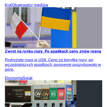
Kraj
Obserwator mediów
Zwrot na rynku ropy. Po spadkach ceny znów rosną
Podrożała ropa w USA. Cena za baryłkę ropy, po
wcześniejszych spadkach, ponownie poszybowała w
górę.
Ekonomia
Świat