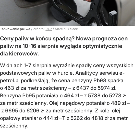
Tankowanie paliwa
/ Źródło:
PAP
/
Marcin Bielecki
Ceny paliw w końcu spadną? Nowa prognoza cen
paliw na 10-16 sierpnia wygląda optymistycznie
dla kierowców.
W dniach 1-7 sierpnia wyraźnie spadły ceny wszystkich
podstawowych paliw w hurcie. Analitycy serwisu e-
petrol.pl podkreślają, że cena benzyny Pb98 spadła
o 463 zł za metr sześcienny – z 6437 do 5974 zł.
Benzyna Pb95 potaniała o 464 zł – z 5738 do 5273 zł
za metr sześcienny. Olej napędowy potaniał o 489 zł –
z 6695 do 6206 zł za metr sześcienny. Z kolei olej
opałowy staniał o 444 zł –T z 5262 do 4818 zł za metr
sześcienny.