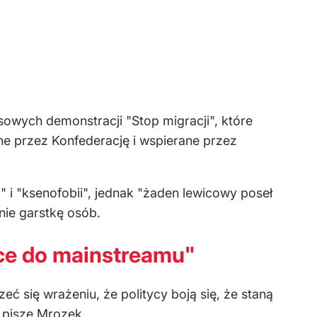
wych demonstracji "Stop migracji", które
ne przez Konfederację i wspierane przez
 i "ksenofobii", jednak "żaden lewicowy poseł
nie garstkę osób.
ce do mainstreamu"
ć się wrażeniu, że politycy boją się, że staną
 pisze Mrozek.