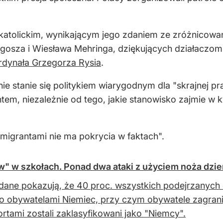
katolickim, wynikającym jego zdaniem ze zróżnicowan
osza i Wiesława Mehringa, dziękujących działaczom R
ardynała Grzegorza Rysia
.
e stanie się politykiem wiarygodnym dla "skrajnej pr
em, niezależnie od tego, jakie stanowisko zajmie w kwe
migrantami nie ma pokrycia w faktach".
 w szkołach. Ponad dwa ataki z użyciem noża dzie
ane pokazują, że 40 proc. wszystkich podejrzanych 
ło obywatelami Niemiec, przy czym obywatele zagran
rtami zostali zaklasyfikowani jako "Niemcy".