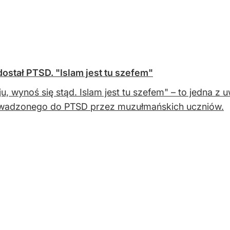
ostał PTSD. "Islam jest tu szefem"
ju, wynoś się stąd. Islam jest tu szefem" – to jedna z
wadzonego do PTSD przez muzułmańskich uczniów.