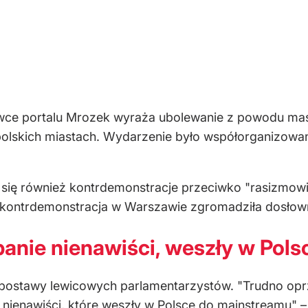
ce portalu Mrozek wyraża ubolewanie z powodu maso
u polskich miastach. Wydarzenie było współorganizowa
się również kontrdemonstracje przeciwko "rasizmowi"
ie kontrdemonstracja w Warszawie zgromadziła dosłow
anie nienawiści, weszły w Pols
 postawy lewicowych parlamentarzystów. "Trudno oprze
 nienawiści, które weszły w Polsce do mainstreamu" –