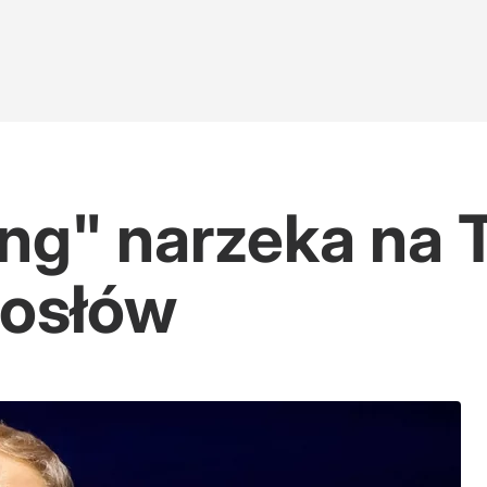
ung" narzeka na 
posłów