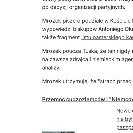
po decyzji organizacji partyjnych.
Mrozek pisze o podziale w Kościele 
wypowiedzi biskupów Antoniego Dług
także fragment
listu pasterskiego k
Mrozek poucza Tuska, że ten nigdy ni
na zawsze zdrajcą i niemieckim agent
analizy.
Mrozek utrzymuje, że "strach przed 
Przemoc cudzoziemców i "Niemców"
Nowe d
nie by
paszpo