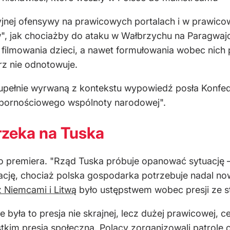
yjnej ofensywy na prawicowych portalach i w prawico
, jak chociażby do ataku w Wałbrzychu na Paragwajc
e filmowania dzieci, a nawet formułowania wobec nich
rz nie odnotowuje.
 zupełnie wyrwaną z kontekstu wypowiedź posła Konfe
pornościowego wspólnoty narodowej".
rzeka na Tuska
ego premiera. "Rząd Tuska próbuje opanować sytuację 
ję, chociaż polska gospodarka potrzebuje nadal now
z Niemcami i Litwą
było ustępstwem wobec presji ze st
e była to presja nie skrajnej, lecz dużej prawicowej,
kim presja społeczna. Polacy zorganizowali patrole ob