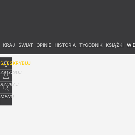
Udostępnij
18
Skomentuj
KRAJ
ŚWIAT
OPINIE
HISTORIA
TYGODNIK
KSIĄŻKI
WI
SUBSKRYBUJ
ZALOGUJ
SZUKAJ
MENU