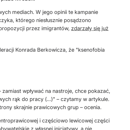
wych mediach. W jego opinii te kampanie
zyka, którego niesłusznie posądzono
 propozycji przez imigrantów,
zdarzały się już
deracji Konrada Berkowicza, że "ksenofobia
– zamiast wpływać na nastroje, chce pokazać,
ych rąk do pracy (…)" – czytamy w artykule.
rony skrajnie prawicowych grup – ocenia.
 centroprawicowej i częściowo lewicowej części
ywatelskie z własnej inicjatywy, a nie