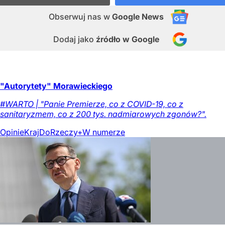
Obserwuj nas
w
Google News
Dodaj jako
źródło w Google
"Autorytety" Morawieckiego
#WARTO | "Panie Premierze, co z COVID-19, co z
sanitaryzmem, co z 200 tys. nadmiarowych zgonów?".
Opinie
Kraj
DoRzeczy+
W numerze