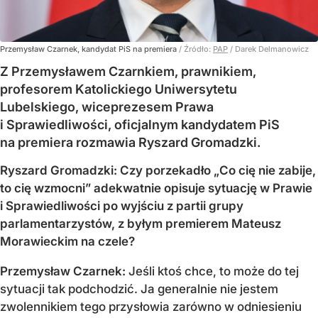
Przemysław Czarnek, kandydat PiS na premiera
/ Źródło:
PAP
/
Darek Delmanowicz
Z Przemysławem Czarnkiem, prawnikiem,
profesorem Katolickiego Uniwersytetu
Lubelskiego, wiceprezesem Prawa
i Sprawiedliwości, oficjalnym kandydatem PiS
na premiera rozmawia Ryszard Gromadzki.
Ryszard Gromadzki: Czy porzekadło „Co cię nie zabije,
to cię wzmocni” adekwatnie opisuje sytuację w Prawie
i Sprawiedliwości po wyjściu z partii grupy
parlamentarzystów, z byłym premierem Mateusz
Morawieckim na czele?
Przemysław Czarnek:
Jeśli ktoś chce, to może do tej
sytuacji tak podchodzić. Ja generalnie nie jestem
zwolennikiem tego przysłowia zarówno w odniesieniu