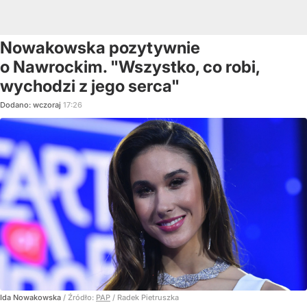
Nowakowska pozytywnie
o Nawrockim. "Wszystko, co robi,
wychodzi z jego serca"
Dodano:
wczoraj
17:26
Ida Nowakowska
/ Źródło:
PAP
/
Radek Pietruszka