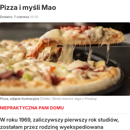
Pizza i myśli Mao
Dodano:
7
czerwca
16:00
Pizza, zdjęcie ilustracyjne
Źródło:
Obraz marcos vega z Pixabay
NIEPRAKTYCZNA PANI DOMU
W roku 1969, zaliczywszy pierwszy rok studiów,
zostałam przez rodzinę wyekspediowana