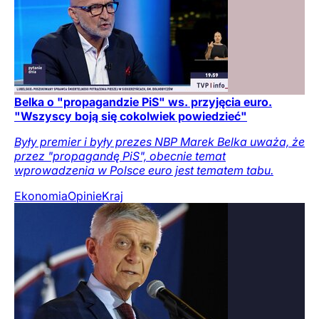
Belka o "propagandzie PiS" ws. przyjęcia euro.
"Wszyscy boją się cokolwiek powiedzieć"
Były premier i były prezes NBP Marek Belka uważa, że
przez "propagandę PiS", obecnie temat
wprowadzenia w Polsce euro jest tematem tabu.
Ekonomia
Opinie
Kraj