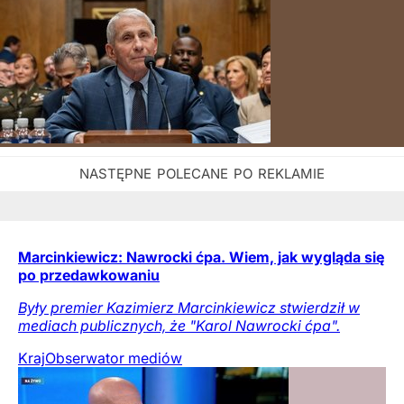
Marcinkiewicz: Nawrocki ćpa. Wiem, jak wygląda się
po przedawkowaniu
Były premier Kazimierz Marcinkiewicz stwierdził w
mediach publicznych, że "Karol Nawrocki ćpa".
Kraj
Obserwator mediów