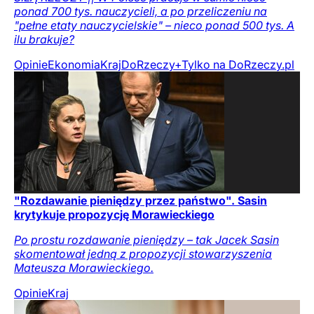
ponad 700 tys. nauczycieli, a po przeliczeniu na
"pełne etaty nauczycielskie" – nieco ponad 500 tys. A
ilu brakuje?
Opinie
Ekonomia
Kraj
DoRzeczy+
Tylko na DoRzeczy.pl
"Rozdawanie pieniędzy przez państwo". Sasin
krytykuje propozycję Morawieckiego
Po prostu rozdawanie pieniędzy – tak Jacek Sasin
skomentował jedną z propozycji stowarzyszenia
Mateusza Morawieckiego.
Opinie
Kraj