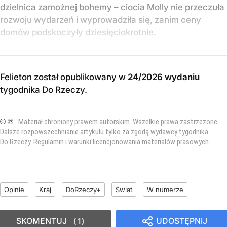
dzielnica zamożnej bohemy – ciocia Molly nie przeczuła
rozwoju wydarzeń i wyprowadziła się, zanim ceny
domów podskoczyły dziesięciokrotnie.
Felieton został opublikowany w
24/2026 wydaniu
tygodnika Do Rzeczy
.
© ℗
Materiał chroniony prawem autorskim. Wszelkie prawa zastrzeżone.
Dalsze rozpowszechnianie artykułu tylko za zgodą wydawcy tygodnika
Do Rzeczy.
Regulamin i warunki licencjonowania materiałów prasowych
.
Opinie
Kraj
DoRzeczy+
Świat
W numerze
SKOMENTUJ
UDOSTĘPNIJ
1