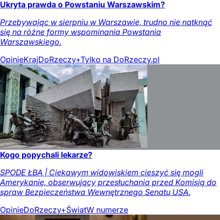
Ukryta prawda o Powstaniu Warszawskim?
Przebywając w sierpniu w Warszawie, trudno nie natknąć
się na różne formy wspominania Powstania
Warszawskiego.
Opinie
Kraj
DoRzeczy+
Tylko na DoRzeczy.pl
Kogo popychali lekarze?
SPODE ŁBA | Ciekawym widowiskiem cieszyć się mogli
Amerykanie, obserwujący przesłuchania przed Komisją do
spraw Bezpieczeństwa Wewnętrznego Senatu USA.
Opinie
DoRzeczy+
Świat
W numerze