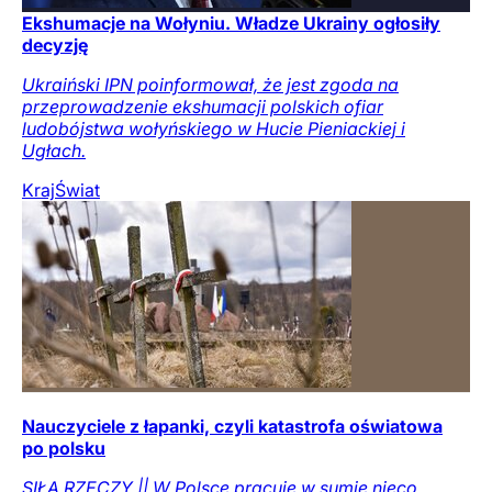
Ekshumacje na Wołyniu. Władze Ukrainy ogłosiły
decyzję
Ukraiński IPN poinformował, że jest zgoda na
przeprowadzenie ekshumacji polskich ofiar
ludobójstwa wołyńskiego w Hucie Pieniackiej i
Ugłach.
Kraj
Świat
Nauczyciele z łapanki, czyli katastrofa oświatowa
po polsku
SIŁĄ RZECZY || W Polsce pracuje w sumie nieco