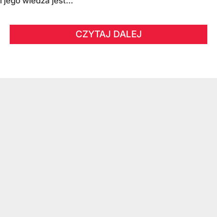
i jego wiedza jest...
CZYTAJ DALEJ