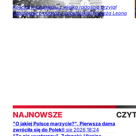
Kościół w Urugwaju z wielką radością przyjął
ogłoszenie o podróży apostolskiej Papieża Leona
XIV.
Religia
Świat
NAJNOWSZE
CZY
"O jakiej Polsce marzycie?". Pierwsza dama
TAK
zwróciła się do Polek
8
sie
2026
18:24