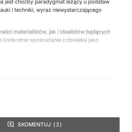
nia jest choćby paradygmat leżący u podstaw
uki i techniki, wyraz niewystarczającego
aści materialistów, jak i idealistów będących
no konkretne wyobrażenie człowieka jako
SKOMENTUJ
2