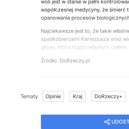
woli jest w stanie w pełni kontrolo
współczesnej medycyny, że śmierć to
opanowania procesów biologicznych, 
Najciekawsze jest to, że takie właśn
spadkobiercami Kartezjusza oraz wie
głowy, która rządzi własnym ciałem.
Źródło:
DoRzeczy.pl
Opinie
Kraj
DoRzeczy+
UDOST