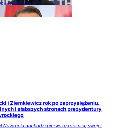
Kraj
DoRzeczy+
W
ze
Tylko na
czy.pl
icki i Ziemkiewicz rok po zaprzysiężeniu.
ilnych i słabszych stronach prezydentury
rockiego
l Nawrocki obchodzi pierwszą rocznicę swojej