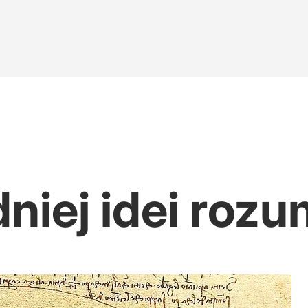
óciła się do Polek
elgrzymkę Leona XIV
dniej idei roz