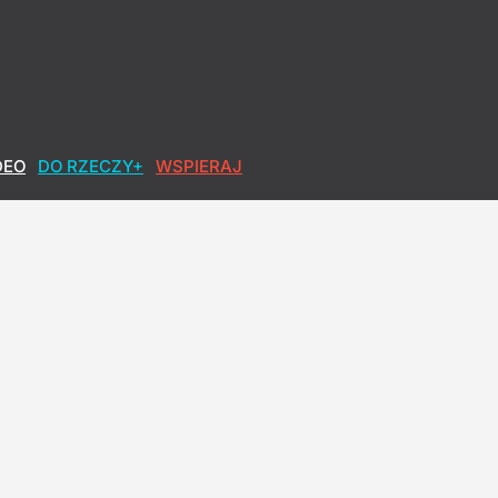
o, co robi, wychodzi z jego serca"
DEO
DO RZECZY+
WSPIERAJ
je więcej pieniędzy