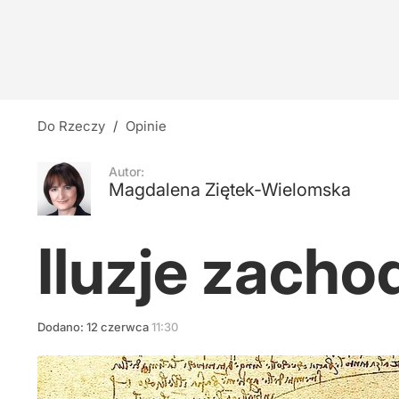
"O jakiej Polsce marzycie?". Pierwsza dama zwr
1
Tęsknota za wielkością
Do Rzeczy
/
Opinie
7
Autor:
Magdalena Ziętek-Wielomska
Kościół w Urugwaju z radością oczekuje na pi
Iluzje zacho
dodaj
Dodano:
12
czerwca
11:30