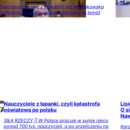
numerze
Opinie
Związana obecnie z Polsatem Ida Nowakowska
numer
podzieliła się swoimi przemyśleniami na temat
DoRze
prezydenta Karola Nawrockiego.
Rozrywka
Gwiazdy
Opinie
Kraj
Nauczyciele z łapanki, czyli katastrofa
Lis
TAJ
oświatowa po polsku
O s
Naw
ŻE
SIŁĄ RZECZY || W Polsce pracuje w sumie nieco
ponad 700 tys. nauczycieli, a po przeliczeniu na
Karo