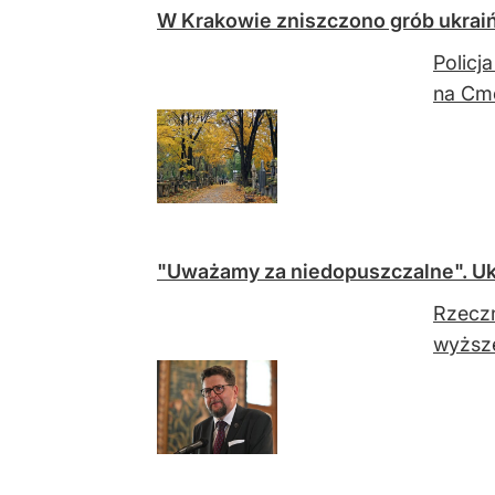
W Krakowie zniszczono grób ukraiń
Policj
na Cm
"Uważamy za niedopuszczalne". Ukr
Rzeczn
wyższe