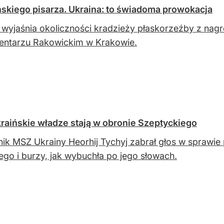
skiego pisarza. Ukraina: to świadoma prowokacja
a wyjaśnia okoliczności kradzieży płaskorzeźby z na
entarzu Rakowickim w Krakowie.
aińskie władze stają w obronie Szeptyckiego
ik MSZ Ukrainy Heorhij Tychyj zabrał głos w sprawie p
go i burzy, jak wybuchła po jego słowach.