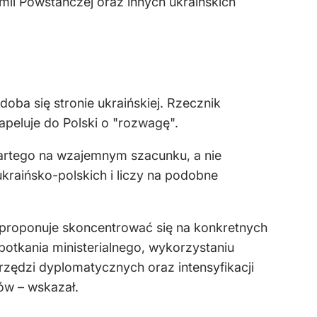
rmii Powstańczej oraz innych ukraińskich
a się stronie ukraińskiej. Rzecznik
apeluje do Polski o "rozwagę".
partego na wzajemnym szacunku, a nie
ukraińsko-polskich i liczy na podobne
a proponuje skoncentrować się na konkretnych
otkania ministerialnego, wykorzystaniu
zędzi dyplomatycznych oraz intensyfikacji
ów – wskazał.