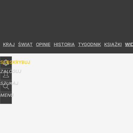
Udostępnij
90
Skomentuj
KRAJ
ŚWIAT
OPINIE
HISTORIA
TYGODNIK
KSIĄŻKI
WI
SUBSKRYBUJ
ZALOGUJ
SZUKAJ
MENU