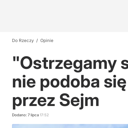
Do Rzeczy
/
Opinie
"Ostrzegamy s
nie podoba si
przez Sejm
Dodano:
7
lipca
17:52