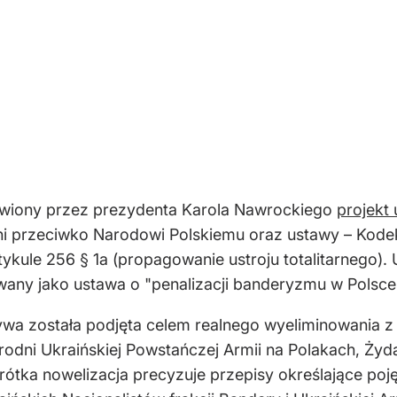
awiony przez prezydenta Karola Nawrockiego
projekt
ni przeciwko Narodowi Polskiemu oraz ustawy – Kode
artykule 256 § 1a (propagowanie ustroju totalitarneg
ywany jako ustawa o "penalizacji banderyzmu w Polsce
ywa została podjęta celem realnego wyeliminowania z p
odni Ukraińskiej Powstańczej Armii na Polakach, Żyd
Krótka nowelizacja precyzuje przepisy określające p