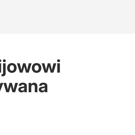
ijowowi
rywana