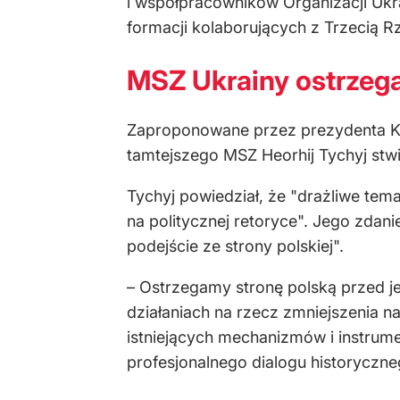
i współpracowników Organizacji Ukrai
formacji kolaborujących z Trzecią R
MSZ Ukrainy ostrzega
Zaproponowane przez prezydenta Kar
tamtejszego MSZ Heorhij Tychyj stwie
Tychyj powiedział, że "drażliwe te
na politycznej retoryce". Jego zdani
podejście ze strony polskiej".
– Ostrzegamy stronę polską przed j
działaniach na rzecz zmniejszenia 
istniejących mechanizmów i instrum
profesjonalnego dialogu historyczn