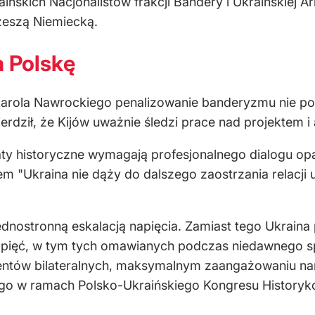
ńskich Nacjonalistów frakcji Bandery i Ukraińskiej A
zeszą Niemiecką.
 Polskę
ola Nawrockiego penalizowanie banderyzmu nie podob
rdził, że Kijów uważnie śledzi prace nad projektem i 
maty historyczne wymagają profesjonalnego dialogu o
em "Ukraina nie dąży do dalszego zaostrzania relacji 
ednostronną eskalacją napięcia. Zamiast tego Ukrain
napięć, w tym tych omawianych podczas niedawnego sp
entów bilateralnych, maksymalnym zaangażowaniu nar
ego w ramach Polsko-Ukraińskiego Kongresu Historyk