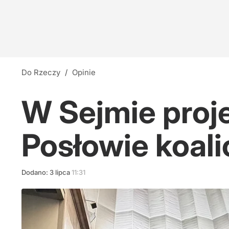
Do Rzeczy
/
Opinie
W Sejmie proj
Posłowie koali
Dodano:
3
lipca
11:31