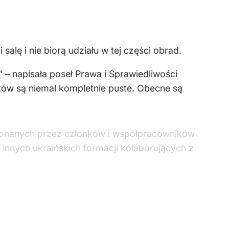
 salę i nie biorą udziału w tej części obrad.
– napisała poseł Prawa i Sprawiedliwości
tów są niemal kompletnie puste. Obecne są
konanych przez członków i współpracowników
z innych ukraińskich formacji kolaborujących z