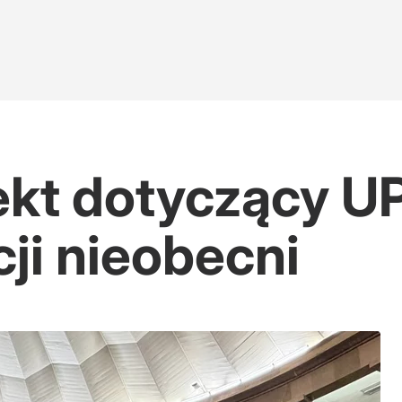
ekt dotyczący U
cji nieobecni