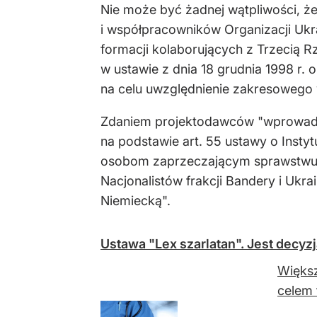
Nie może być żadnej wątpliwości, ż
i współpracowników Organizacji Ukrai
formacji kolaborujących z Trzecią 
w ustawie z dnia 18 grudnia 1998 r.
na celu uwzględnienie zakresowego wy
Zdaniem projektodawców "wprowadz
na podstawie art. 55 ustawy o Insty
osobom zaprzeczającym sprawstwu z
Nacjonalistów frakcji Bandery i Ukra
Niemiecką".
Ustawa "Lex szarlatan". Jest decyz
Większ
celem 