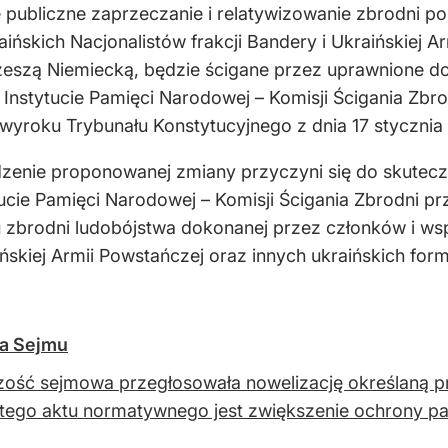
e publiczne zaprzeczanie i relatywizowanie zbrodni p
ńskich Nacjonalistów frakcji Bandery i Ukraińskiej A
Rzeszą Niemiecką, będzie ścigane przez uprawnione d
 o Instytucie Pamięci Narodowej – Komisji Ścigania Z
roku Trybunału Konstytucyjnego z dnia 17 stycznia 20
enie proponowanej zmiany przyczyni się do skutecz
tucie Pamięci Narodowej – Komisji Ścigania Zbrodni 
brodni ludobójstwa dokonanej przez członków i wsp
ińskiej Armii Powstańczej oraz innych ukraińskich for
ja Sejmu
ość sejmowa przegłosowała nowelizację określaną prz
tego aktu normatywnego jest zwiększenie ochrony 