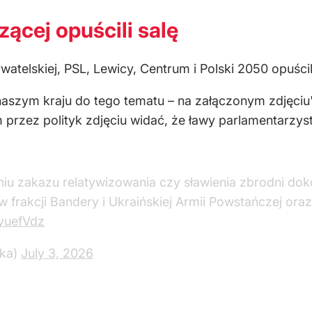
zącej opuścili salę
watelskiej, PSL, Lewicy, Centrum i Polski 2050 opuścili
szym kraju do tego tematu – na załączonym zdjęciu" 
 przez polityk zdjęciu widać, że ławy parlamentarzys
iu zakazu relatywizowania czy sławienia zbrodni do
w frakcji Bandery i Ukraińskiej Armii Powstańczej ora
7yuefVdz
ska)
July 3, 2026