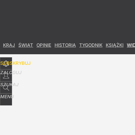
Udostępnij
41
Skomentuj
KRAJ
ŚWIAT
OPINIE
HISTORIA
TYGODNIK
KSIĄŻKI
WI
SUBSKRYBUJ
ZALOGUJ
SZUKAJ
MENU