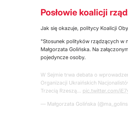
Posłowie koalicji rząd
Jak się okazuje, politycy Koalicji Oby
"Stosunek polityków rządzących w na
Małgorzata Golińska. Na załączonym
pojedyncze osoby.
W Sejmie trwa debata o wprowadzen
Organizacji Ukraińskich Nacjonalistó
Trzecią Rzeszą…
pic.twitter.com/iE
— Małgorzata Golińska (@ma_golin