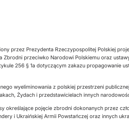
ony przez Prezydenta Rzeczypospolitej Polskiej proje
ia Zbrodni przeciwko Narodowi Polskiemu oraz ustaw
 artykule 256 § 1a dotyczącym zakazu propagowanie ust
alnego wyeliminowania z polskiej przestrzeni publiczn
lakach, Żydach i przedstawicielach innych narodowośc
isy określające pojęcie zbrodni dokonanych przez cz
ndery i Ukraińskiej Armii Powstańczej oraz innych ukr