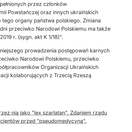
opełnionych przez członków
rmii Powstańczej oraz innych ukraińskich
o tego organy państwa polskiego. Zmiana
brodni przeciwko Narodowi Polskiemu ma także
19 r. (sygn. akt K 1/18)".
niejszego prowadzenia postępowań karnych
przeciwko Narodowi Polskiemu, przeciwko
ółpracowników Organizacji Ukraińskich
macji kolaborujących z Trzecią Rzeszą
ez nią jako "lex szarlatan". Zdaniem rządu
pacjentów przed "pseudomedycyną".