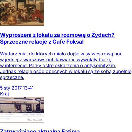
Wyproszeni z lokalu za rozmowę o Żydach?
Sprzeczne relacje z Cafe Foksal
Wydarzenia, do których miało dojść w sylwestrową noc
w jednej z warszawskich kawiarni, wywołały burzę
w internecie. Padły ostre oskarżenia o antysemityzm.
Jednak relacje osób obecnych w lokalu są ze sobą zupełnie
sprzeczne.
5
sty
2017
13:41
Kraj
Zatrważająco aktualna Fatima