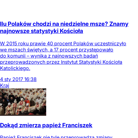
Ilu Polaków chodzi na niedzielne msze? Znamy
najnowsze statystyki Kościoła
W 2015 roku prawie 40 procent Polaków uczestniczyło
we mszach świętych, a 17 procent przystępowało
do komunii – wynika z najnowszych badań
przeprowadzonych przez Instytut Statystyki Kościoła
Katolickiego.
4
sty
2017
16:38
Kraj
Dokąd zmierza papież Franciszek
Papież Franciszek nie tyle przeprowadza zmiany