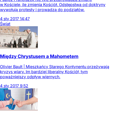
w Kościele, ile zmienia Kościół. Odstępstwa od doktryny
wywołują protesty i prowadzą do podziałów.
4
sty
2017
14:47
Świat
Między Chrystusem a Mahometem
Olivier Bault | Mieszkańcy Starego Kontynentu przeżywają
kryzys wiary. Im bardziej liberalny Kościół, tym
poważniejszy odpływ wiernych.
4
sty
2017
9:52