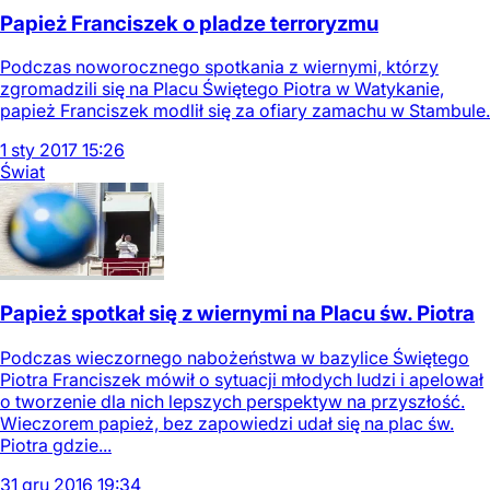
Papież Franciszek o pladze terroryzmu
Podczas noworocznego spotkania z wiernymi, którzy
zgromadzili się na Placu Świętego Piotra w Watykanie,
papież Franciszek modlił się za ofiary zamachu w Stambule.
1
sty
2017
15:26
Świat
Papież spotkał się z wiernymi na Placu św. Piotra
Podczas wieczornego nabożeństwa w bazylice Świętego
Piotra Franciszek mówił o sytuacji młodych ludzi i apelował
o tworzenie dla nich lepszych perspektyw na przyszłość.
Wieczorem papież, bez zapowiedzi udał się na plac św.
Piotra gdzie...
31
gru
2016
19:34