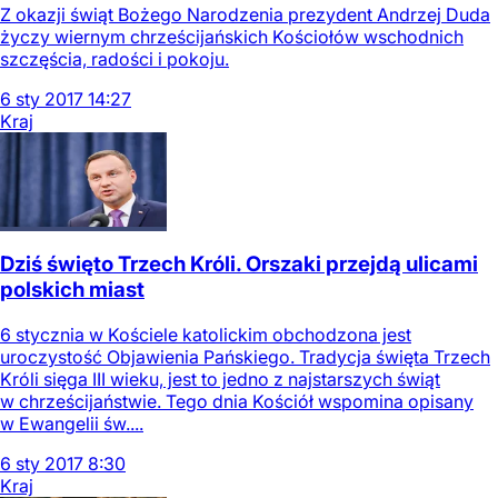
Z okazji świąt Bożego Narodzenia prezydent Andrzej Duda
życzy wiernym chrześcijańskich Kościołów wschodnich
szczęścia, radości i pokoju.
6
sty
2017
14:27
Kraj
Dziś święto Trzech Króli. Orszaki przejdą ulicami
polskich miast
6 stycznia w Kościele katolickim obchodzona jest
uroczystość Objawienia Pańskiego. Tradycja święta Trzech
Króli sięga III wieku, jest to jedno z najstarszych świąt
w chrześcijaństwie. Tego dnia Kościół wspomina opisany
w Ewangelii św....
6
sty
2017
8:30
Kraj