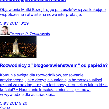
Objawienia Matki Bożej trojgu pastuszków są zaskakująco
współczesne i otwarte na nowe interpretacje.
5
sty
2017
10:29
Tomasz P.
Terlikowski
Rozwodnicy z "błogosławieństwem" od papieża?
Komunia święta dla rozwodników, stosowanie
antykoncepcji jako decyzja sumienia, a homoseksualiści
uznani za rodzinę – czy to jest nowy kierunek w jakim idzie
kościół? – Nauczanie kościoła zmienia się – mówi
w wywiadzie dla austriackiej...
5
sty
2017
9:20
Świat