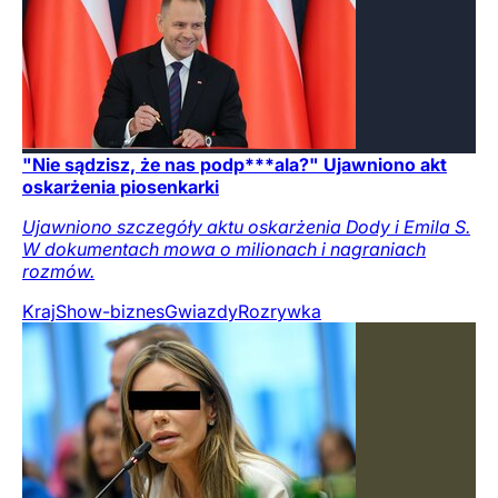
"Nie sądzisz, że nas podp***ala?" Ujawniono akt
oskarżenia piosenkarki
Ujawniono szczegóły aktu oskarżenia Dody i Emila S.
W dokumentach mowa o milionach i nagraniach
rozmów.
Kraj
Show-biznes
Gwiazdy
Rozrywka