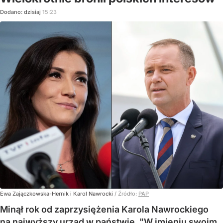
Dodano:
dzisiaj
15:23
Ewa Zajączkowska-Hernik i Karol Nawrocki
/ Źródło:
PAP
Minął rok od zaprzysiężenia Karola Nawrockiego
na najwyższy urząd w państwie. "W imieniu swoim