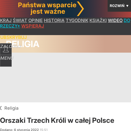
ROZWIŃ
▼
KRAJ
ŚWIAT
OPINIE
HISTORIA
TYGODNIK
KSIĄŻKI
WIDEO
DO
RZECZY+
WSPIERAJ
SUBSKRYBUJ
RELIGIA
ZALOGUJ
MENU
Religia
Orszaki Trzech Króli w całej Polsce
Dodano:
6
stycznia
2022
15:51