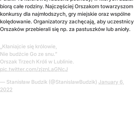
biorą całe rodziny. Najczęściej Orszakom towarzyszom
konkursy dla najmłodszych, gry miejskie oraz wspólne
kolędowanie. Organizatorzy zachęcają, aby uczestnicy
Orszaków przebierali się np. za pastuszków lub anioły.
„Kłaniajcie się królowie,
Nie budźcie Go ze snu.”
Orszak Trzech Króli w Lublinie.
pic.twitter.com/zjznLaGNcJ
— Stanisław Budzik (@StanislawBudzik)
January 6,
2022