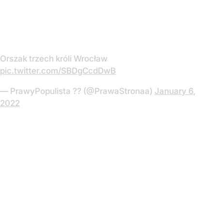
Orszak trzech króli Wrocław
pic.twitter.com/SBDgCcdDwB
— PrawyPopulista ?? (@PrawaStronaa)
January 6,
2022