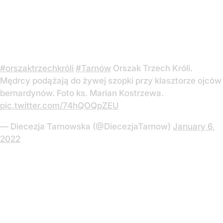
#orszaktrzechkróli
#Tarnów
Orszak Trzech Króli.
Mędrcy podążają do żywej szopki przy klasztorze ojców
bernardynów. Foto ks. Marian Kostrzewa.
pic.twitter.com/74hQOQpZEU
— Diecezja Tarnowska (@DiecezjaTarnow)
January 6,
2022