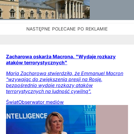
Zacharowa oskarża Macrona. "Wydaje rozkazy
ataków terrorystycznych"
Maria Zacharowa stwierdziła, że Emmanuel Macron
"wzywając do zwiększenia presji na Rosję,
bezpośrednio wydaje rozkazy ataków
terrorystycznych na ludność cywilną".
Świat
Obserwator mediów