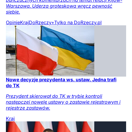
buńczucznych komentarzach na temat relacji Kijów-
Warszawa. Uderza groteskowa wręcz pewność
siebie.
Opinie
Kraj
DoRzeczy+
Tylko na DoRzeczy.pl
Nowe decyzje prezydenta ws. ustaw. Jedna trafi
do TK
Prezydent skierował do TK w trybie kontroli
następczej nowelę ustawy o zastawie rejestrowym i
rejestrze zastawów.
Kraj