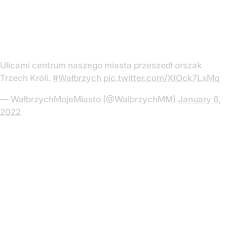
Ulicami centrum naszego miasta przeszedł orszak
Trzech Króli.
#Wałbrzych
pic.twitter.com/XIOck7LxMq
— WałbrzychMojeMiasto (@WalbrzychMM)
January 6,
2022