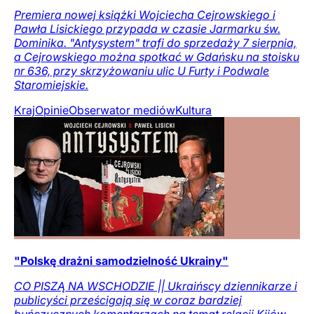
Premiera nowej książki Wojciecha Cejrowskiego i
Pawła Lisickiego przypada w czasie Jarmarku św.
Dominika. "Antysystem" trafi do sprzedaży 7 sierpnia,
a Cejrowskiego można spotkać w Gdańsku na stoisku
nr 636, przy skrzyżowaniu ulic U Furty i Podwale
Staromiejskie.
Kraj
Opinie
Obserwator mediów
Kultura
"Polskę drażni samodzielność Ukrainy"
CO PISZĄ NA WSCHODZIE || Ukraińscy dziennikarze i
publicyści prześcigają się w coraz bardziej