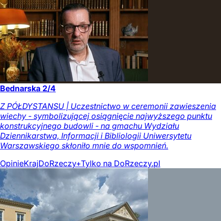
Bednarska 2/4
Z PÓŁDYSTANSU | Uczestnictwo w ceremonii zawieszenia
wiechy - symbolizującej osiągnięcie najwyższego punktu
konstrukcyjnego budowli - na gmachu Wydziału
Dziennikarstwa, Informacji i Bibliologii Uniwersytetu
Warszawskiego skłoniło mnie do wspomnień.
Opinie
Kraj
DoRzeczy+
Tylko na DoRzeczy.pl