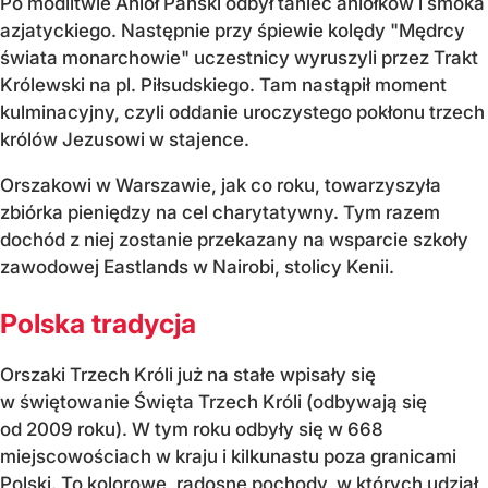
Po modlitwie Anioł Pański odbył taniec aniołków i smoka
azjatyckiego. Następnie przy śpiewie kolędy "Mędrcy
świata monarchowie" uczestnicy wyruszyli przez Trakt
Królewski na pl. Piłsudskiego. Tam nastąpił moment
kulminacyjny, czyli oddanie uroczystego pokłonu trzech
królów Jezusowi w stajence.
Orszakowi w Warszawie, jak co roku, towarzyszyła
zbiórka pieniędzy na cel charytatywny. Tym razem
dochód z niej zostanie przekazany na wsparcie szkoły
zawodowej Eastlands w Nairobi, stolicy Kenii.
Polska tradycja
Orszaki Trzech Króli już na stałe wpisały się
w świętowanie Święta Trzech Króli (odbywają się
od 2009 roku). W tym roku odbyły się w 668
miejscowościach w kraju i kilkunastu poza granicami
Polski. To kolorowe, radosne pochody, w których udział