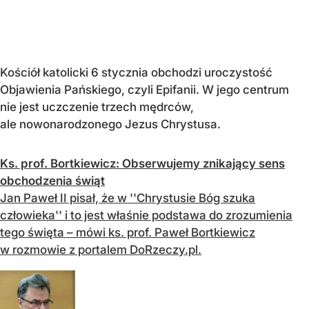
Kościół katolicki 6 stycznia obchodzi uroczystość
Objawienia Pańskiego, czyli Epifanii. W jego centrum
nie jest uczczenie trzech mędrców,
ale nowonarodzonego Jezus Chrystusa.
Ks. prof. Bortkiewicz: Obserwujemy znikający sens
obchodzenia świąt
Jan Paweł II pisał, że w ''Chrystusie Bóg szuka
człowieka'' i to jest właśnie podstawa do zrozumienia
tego święta – mówi ks. prof. Paweł Bortkiewicz
w rozmowie z portalem DoRzeczy.pl.