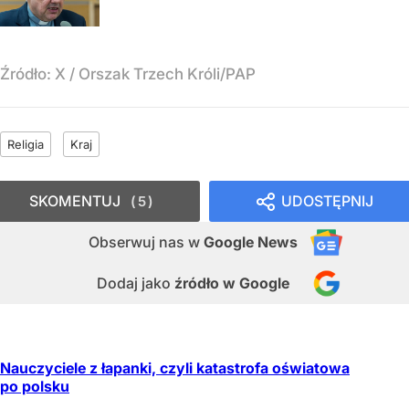
Źródło:
X
/
Orszak Trzech Króli/PAP
Religia
Kraj
SKOMENTUJ
UDOSTĘPNIJ
5
Obserwuj nas
w
Google News
Dodaj jako
źródło w Google
Nauczyciele z łapanki, czyli katastrofa oświatowa
po polsku