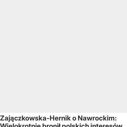
Zajączkowska-Hernik o Nawrockim:
Wielokrotnie bronił polskich interesów