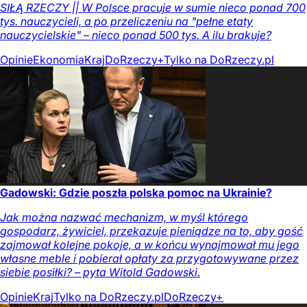
SIŁĄ RZECZY || W Polsce pracuje w sumie nieco ponad 700
tys. nauczycieli, a po przeliczeniu na "pełne etaty
nauczycielskie" – nieco ponad 500 tys. A ilu brakuje?
Opinie
Ekonomia
Kraj
DoRzeczy+
Tylko na DoRzeczy.pl
Gadowski: Gdzie poszła polska pomoc na Ukrainie?
Jak można nazwać mechanizm, w myśl którego
gospodarz, żywiciel, przekazuje pieniądze na to, aby gość
zajmował kolejne pokoje, a w końcu wynajmował mu jego
własne meble i pobierał opłaty za przygotowywane przez
siebie posiłki? – pyta Witold Gadowski.
Opinie
Kraj
Tylko na DoRzeczy.pl
DoRzeczy+