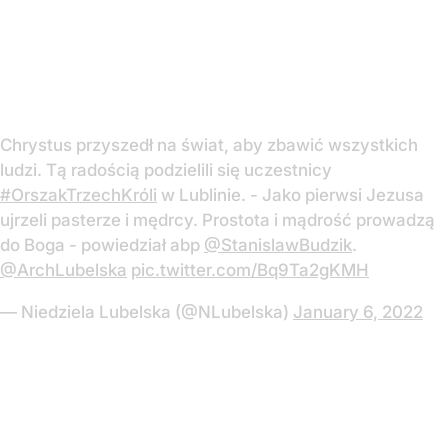
Chrystus przyszedł na świat, aby zbawić wszystkich
ludzi. Tą radością podzielili się uczestnicy
#OrszakTrzechKróli
w Lublinie. - Jako pierwsi Jezusa
ujrzeli pasterze i mędrcy. Prostota i mądrość prowadzą
do Boga - powiedział abp
@StanislawBudzik
.
@ArchLubelska
pic.twitter.com/Bq9Ta2gKMH
— Niedziela Lubelska (@NLubelska)
January 6, 2022