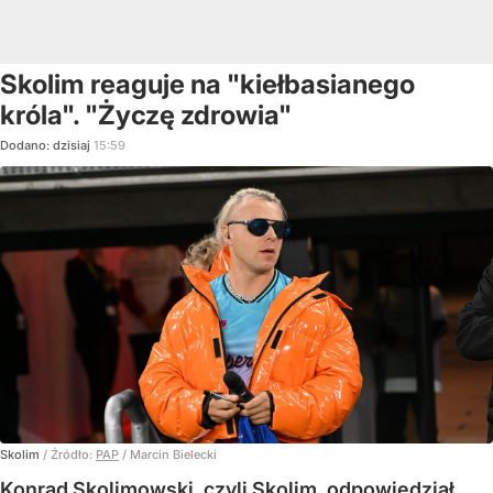
Skolim reaguje na "kiełbasianego
króla". "Życzę zdrowia"
Dodano:
dzisiaj
15:59
Skolim
/ Źródło:
PAP
/
Marcin Bielecki
Konrad Skolimowski, czyli Skolim, odpowiedział