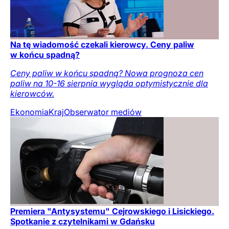
Na tę wiadomość czekali kierowcy. Ceny paliw
w końcu spadną?
Ceny paliw w końcu spadną? Nowa prognoza cen
paliw na 10-16 sierpnia wygląda optymistycznie dla
kierowców.
Ekonomia
Kraj
Obserwator mediów
Premiera "Antysystemu" Cejrowskiego i Lisickiego.
Spotkanie z czytelnikami w Gdańsku