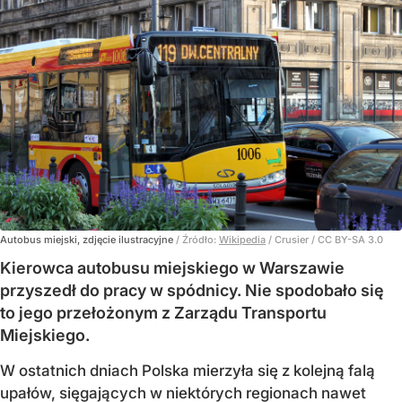
Autobus miejski, zdjęcie ilustracyjne
/ Źródło:
Wikipedia
/
Crusier / CC BY-SA 3.0
Kierowca autobusu miejskiego w Warszawie
przyszedł do pracy w spódnicy. Nie spodobało się
to jego przełożonym z Zarządu Transportu
Miejskiego.
W ostatnich dniach Polska mierzyła się z kolejną falą
upałów, sięgających w niektórych regionach nawet