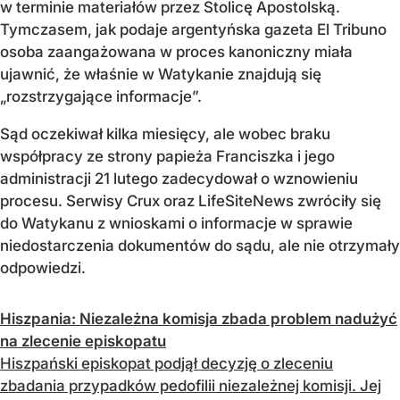
w terminie materiałów przez Stolicę Apostolską.
Tymczasem, jak podaje argentyńska gazeta El Tribuno
osoba zaangażowana w proces kanoniczny miała
ujawnić, że właśnie w Watykanie znajdują się
„rozstrzygające informacje”.
Sąd oczekiwał kilka miesięcy, ale wobec braku
współpracy ze strony papieża Franciszka i jego
administracji 21 lutego zadecydował o wznowieniu
procesu. Serwisy Crux oraz LifeSiteNews zwróciły się
do Watykanu z wnioskami o informacje w sprawie
niedostarczenia dokumentów do sądu, ale nie otrzymały
odpowiedzi.
Hiszpania: Niezależna komisja zbada problem nadużyć
na zlecenie episkopatu
Hiszpański episkopat podjął decyzję o zleceniu
zbadania przypadków pedofilii niezależnej komisji. Jej