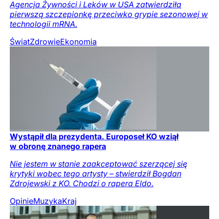
Agencja Żywności i Leków w USA zatwierdziła
pierwszą szczepionkę przeciwko grypie sezonowej w
technologii mRNA.
Świat
Zdrowie
Ekonomia
Wystąpił dla prezydenta. Europoseł KO wziął
w obronę znanego rapera
Nie jestem w stanie zaakceptować szerzącej się
krytyki wobec tego artysty – stwierdził Bogdan
Zdrojewski z KO. Chodzi o rapera Eldo.
Opinie
Muzyka
Kraj