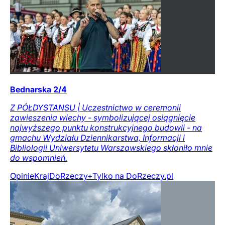
Bednarska 2/4
Z PÓŁDYSTANSU | Uczestnictwo w ceremonii
zawieszenia wiechy - symbolizującej osiągnięcie
najwyższego punktu konstrukcyjnego budowli - na
gmachu Wydziału Dziennikarstwa, Informacji i
Bibliologii Uniwersytetu Warszawskiego skłoniło mnie
do wspomnień.
Opinie
Kraj
DoRzeczy+
Tylko na DoRzeczy.pl