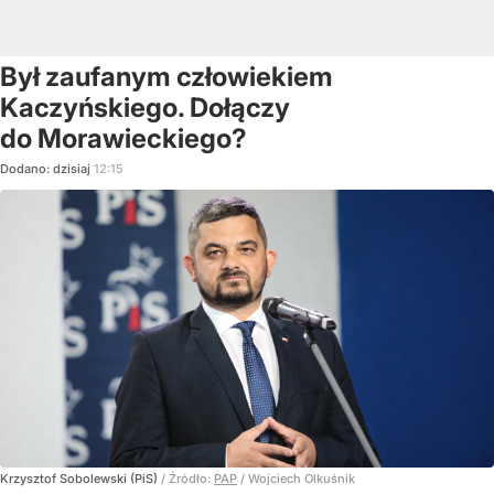
Był zaufanym człowiekiem
Kaczyńskiego. Dołączy
do Morawieckiego?
Dodano:
dzisiaj
12:15
Krzysztof Sobolewski (PiS)
/ Źródło:
PAP
/
Wojciech Olkuśnik