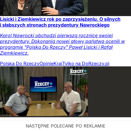
Lisicki i Ziemkiewicz rok po zaprzysiężeniu. O silnych
i słabszych stronach prezydentury Nawrockiego
Karol Nawrocki obchodzi pierwszą rocznicę swojej
prezydentury. Dokonania nowej głowy państwa ocenili w
programie "Polska Do Rzeczy" Paweł Lisicki i Rafał
Ziemkiewicz.
Polska Do Rzeczy
Opinie
Kraj
Tylko na DoRzeczy.pl