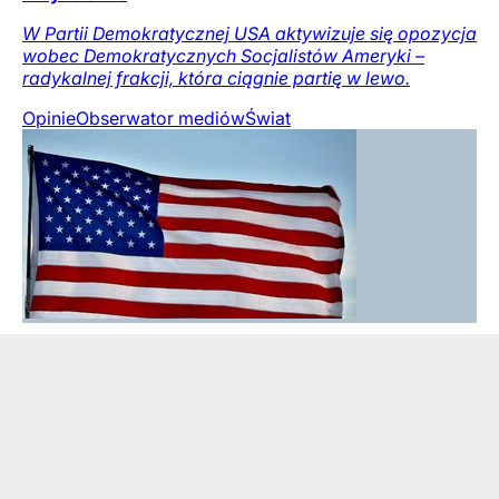
W Partii Demokratycznej USA aktywizuje się opozycja
wobec Demokratycznych Socjalistów Ameryki –
radykalnej frakcji, która ciągnie partię w lewo.
Opinie
Obserwator mediów
Świat