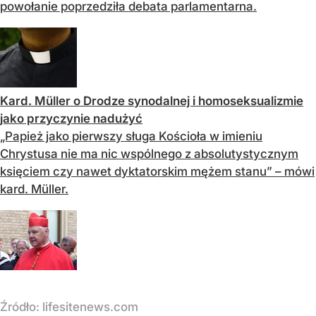
powołanie poprzedziła debata parlamentarna.
Kard. Müller o Drodze synodalnej i homoseksualizmie
jako przyczynie nadużyć
„Papież jako pierwszy sługa Kościoła w imieniu
Chrystusa nie ma nic wspólnego z absolutystycznym
księciem czy nawet dyktatorskim mężem stanu” – mówi
kard. Müller.
Źródło:
lifesitenews.com