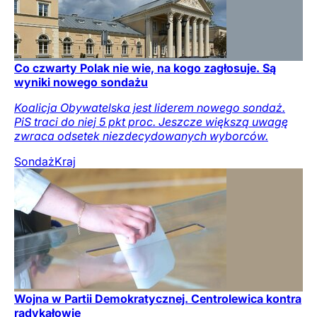
Co czwarty Polak nie wie, na kogo zagłosuje. Są
wyniki nowego sondażu
Koalicja Obywatelska jest liderem nowego sondaż.
PiS traci do niej 5 pkt proc. Jeszcze większą uwagę
zwraca odsetek niezdecydowanych wyborców.
Sondaż
Kraj
Wojna w Partii Demokratycznej. Centrolewica kontra
radykałowie