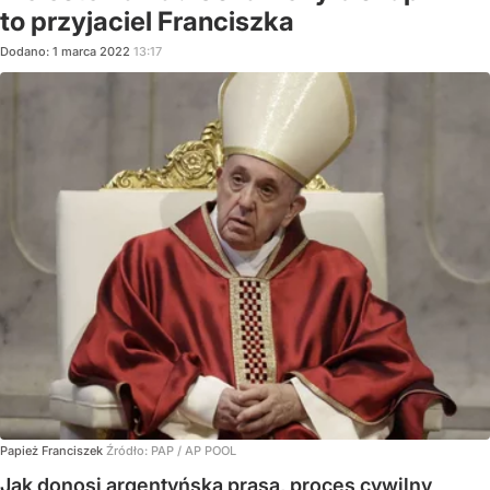
to przyjaciel Franciszka
Dodano:
1
marca
2022
13:17
Papież Franciszek
Źródło:
PAP
/
AP POOL
Jak donosi argentyńska prasa, proces cywilny