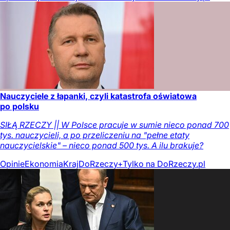
Nauczyciele z łapanki, czyli katastrofa oświatowa
po polsku
SIŁĄ RZECZY || W Polsce pracuje w sumie nieco ponad 700
tys. nauczycieli, a po przeliczeniu na "pełne etaty
nauczycielskie" – nieco ponad 500 tys. A ilu brakuje?
Opinie
Ekonomia
Kraj
DoRzeczy+
Tylko na DoRzeczy.pl