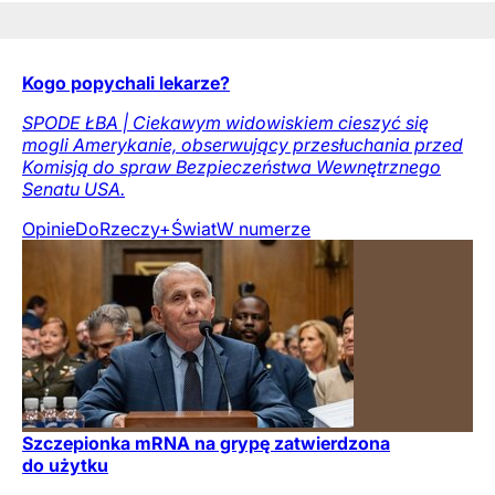
Kogo popychali lekarze?
SPODE ŁBA | Ciekawym widowiskiem cieszyć się
mogli Amerykanie, obserwujący przesłuchania przed
Komisją do spraw Bezpieczeństwa Wewnętrznego
Senatu USA.
Opinie
DoRzeczy+
Świat
W numerze
Szczepionka mRNA na grypę zatwierdzona
do użytku