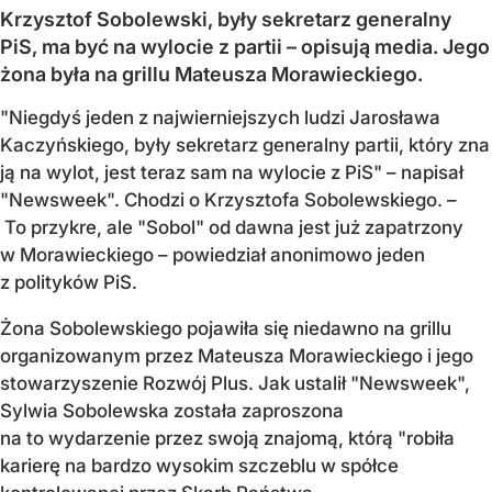
Krzysztof Sobolewski, były sekretarz generalny
PiS, ma być na wylocie z partii – opisują media. Jego
żona była na grillu Mateusza Morawieckiego.
"Niegdyś jeden z najwierniejszych ludzi Jarosława
Kaczyńskiego, były sekretarz generalny partii, który zna
ją na wylot, jest teraz sam na wylocie z PiS" – napisał
"Newsweek". Chodzi o Krzysztofa Sobolewskiego. –
To przykre, ale "Sobol" od dawna jest już zapatrzony
w Morawieckiego – powiedział anonimowo jeden
z polityków PiS.
Żona Sobolewskiego pojawiła się niedawno na grillu
organizowanym przez Mateusza Morawieckiego i jego
stowarzyszenie Rozwój Plus. Jak ustalił "Newsweek",
Sylwia Sobolewska została zaproszona
na to wydarzenie przez swoją znajomą, którą "robiła
karierę na bardzo wysokim szczeblu w spółce