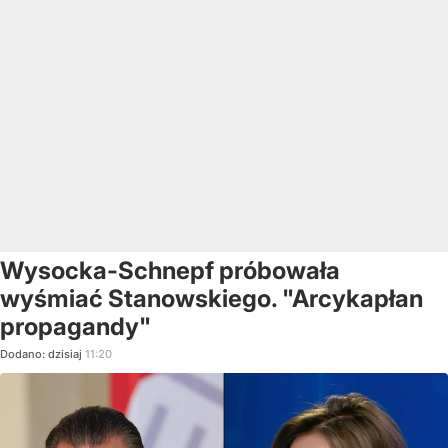
Wysocka-Schnepf próbowała
wyśmiać Stanowskiego. "Arcykapłan
propagandy"
Dodano:
dzisiaj
11:20