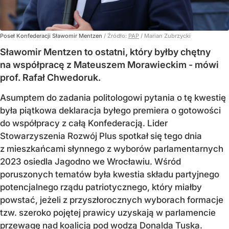
Poseł Konfederacji Sławomir Mentzen
/ Źródło:
PAP
/
Marian Zubrzycki
Sławomir Mentzen to ostatni, który byłby chętny
na współpracę z Mateuszem Morawieckim - mówi
prof. Rafał Chwedoruk.
Asumptem do zadania politologowi pytania o tę kwestię
była piątkowa deklaracja byłego premiera o gotowości
do współpracy z całą Konfederacją. Lider
Stowarzyszenia Rozwój Plus spotkał się tego dnia
z mieszkańcami słynnego z wyborów parlamentarnych
2023 osiedla Jagodno we Wrocławiu. Wśród
poruszonych tematów była kwestia składu partyjnego
potencjalnego rządu patriotycznego, który miałby
powstać, jeżeli z przyszłorocznych wyborach formacje
tzw. szeroko pojętej prawicy uzyskają w parlamencie
przewagę nad koalicją pod wodzą Donalda Tuska.