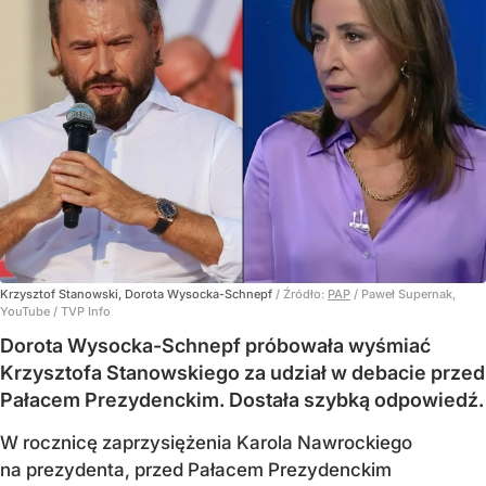
Krzysztof Stanowski, Dorota Wysocka-Schnepf
/ Źródło:
PAP
/
Paweł Supernak,
YouTube / TVP Info
Dorota Wysocka-Schnepf próbowała wyśmiać
Krzysztofa Stanowskiego za udział w debacie przed
Pałacem Prezydenckim. Dostała szybką odpowiedź.
W rocznicę zaprzysiężenia Karola Nawrockiego
na prezydenta, przed Pałacem Prezydenckim