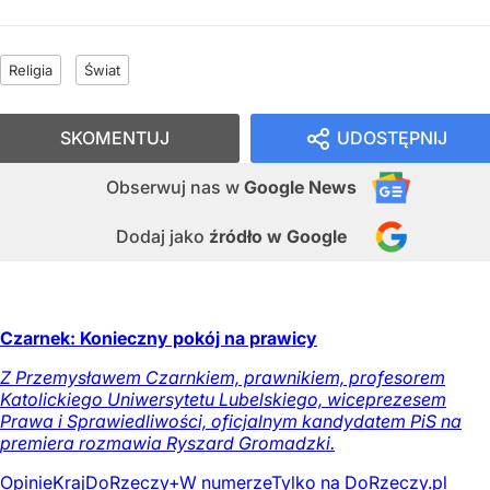
Religia
Świat
SKOMENTUJ
UDOSTĘPNIJ
Obserwuj nas
w
Google News
Dodaj jako
źródło w Google
Czarnek: Konieczny pokój na prawicy
Z Przemysławem Czarnkiem, prawnikiem, profesorem
Katolickiego Uniwersytetu Lubelskiego, wiceprezesem
Prawa i Sprawiedliwości, oficjalnym kandydatem PiS na
premiera rozmawia Ryszard Gromadzki.
Opinie
Kraj
DoRzeczy+
W numerze
Tylko na DoRzeczy.pl