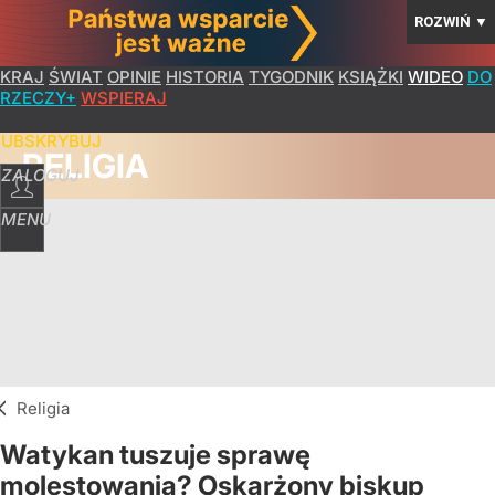
ROZWIŃ
▼
KRAJ
ŚWIAT
OPINIE
HISTORIA
TYGODNIK
KSIĄŻKI
WIDEO
DO
RZECZY+
WSPIERAJ
SUBSKRYBUJ
RELIGIA
ZALOGUJ
MENU
Religia
Watykan tuszuje sprawę
molestowania? Oskarżony biskup