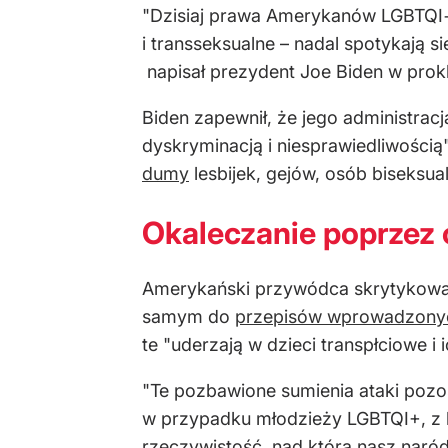
"Dzisiaj prawa Amerykanów LGBTQI+
i transseksualne – nadal spotykają 
napisał prezydent Joe Biden w prokl
Biden zapewnił, że jego administrac
dyskryminacją i niesprawiedliwości
dumy
lesbijek, gejów, osób biseksual
Okaleczanie poprzez o
Amerykański przywódca skrytykował
samym do
przepisów wprowadzonyc
te "uderzają w dzieci transpłciowe i
"Te pozbawione sumienia ataki pozos
w przypadku młodzieży LGBTQI+, z 
rzeczywistość, nad którą nasz naród