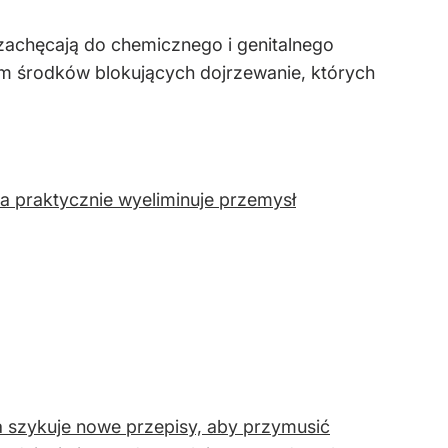
 zachęcają do chemicznego i genitalnego
iom środków blokujących dojrzewanie, których
 praktycznie wyeliminuje przemysł
na szykuje nowe przepisy, aby przymusić