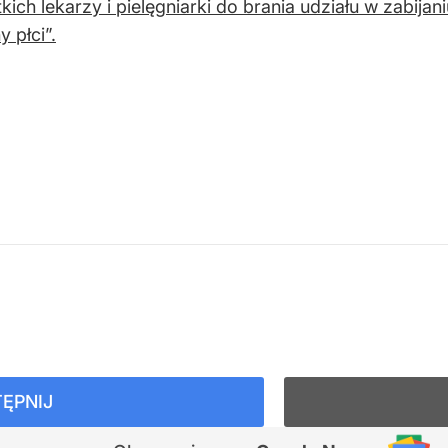
kich lekarzy i pielęgniarki do brania udziału w zabija
 płci”.
ĘPNIJ