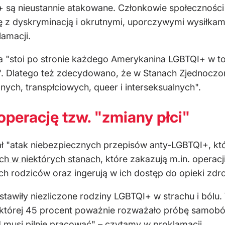
 są nieustannie atakowane. Członkowie społecznośc
się z dyskryminacją i okrutnymi, uporczywymi wysiłka
amacji.
ja "stoi po stronie każdego Amerykanina LGBTQI+ w toc
ą". Dlatego też zdecydowano, że w Stanach Zjednocz
nych, transpłciowych, queer i interseksualnych".
perację tzw. "zmiany płci"
 "atak niebezpiecznych przepisów anty-LGBTQI+, któ
h w niektórych stanach,
które zakazują m.in. operacj
 ich rodziców oraz ingerują w ich dostęp do opieki zdr
tawiły niezliczone rodziny LGBTQI+ w strachu i bólu.
której 45 procent poważnie rozważało próbę samobój
 musi pilnie pracować" – czytamy w proklamacji.