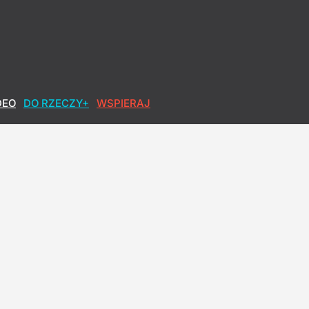
 Nawrockiego
DEO
DO RZECZY+
WSPIERAJ
r o Nawrockim
jak najwyższy wynik