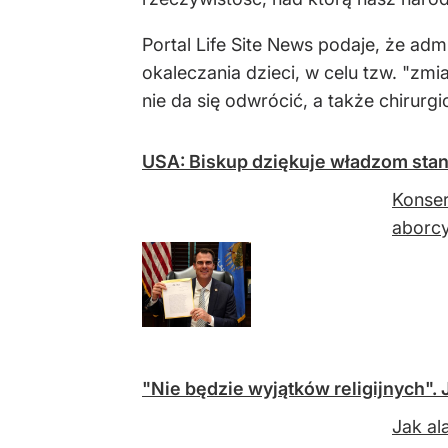
Portal Life Site News podaje, że ad
okaleczania dzieci, w celu tzw. "zm
nie da się odwrócić, a także chirurg
USA: Biskup dziękuje władzom stanu
Konser
aborcy
"Nie będzie wyjątków religijnych".
Jak al