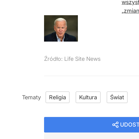
wszyst
„zmiany
Źródło:
Life Site News
Religia
Kultura
Świat
UDOST