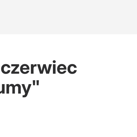
 czerwiec
dumy"