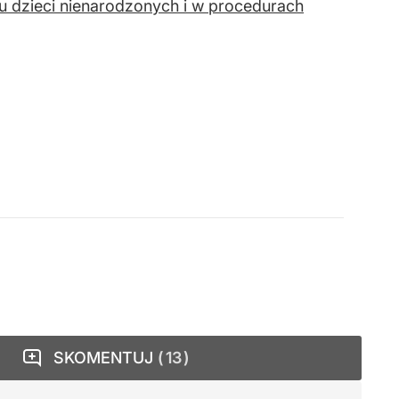
niu dzieci nienarodzonych i w procedurach
SKOMENTUJ
13