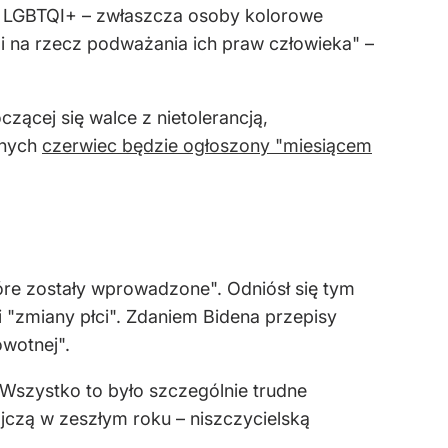
i LGBTQI+ – zwłaszcza osoby kolorowe
mi na rzecz podważania ich praw człowieka" –
zącej się walce z nietolerancją,
onych
czerwiec będzie ogłoszony "miesiącem
re zostały wprowadzone". Odniósł się tym
i "zmiany płci". Zdaniem Bidena przepisy
owotnej".
 Wszystko to było szczególnie trudne
czą w zeszłym roku – niszczycielską