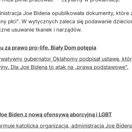
ministracja Joe Bidena opublikowała dokumenty, które
iany płci". W wytycznych zaleca się podawanie dziec
iczne usuwanie tkanek i narządów.
 za prawo pro-life. Biały Dom potępia
watywny gubernator Oklahomy podpisał ustawę, która
jny. Dla Joe Bidena to atak na „prawa podstawowe”.
 Joe Biden z nową ofensywą aborcyjną i LGBT
armuje katolicka organizacja, administracja Joe Bide